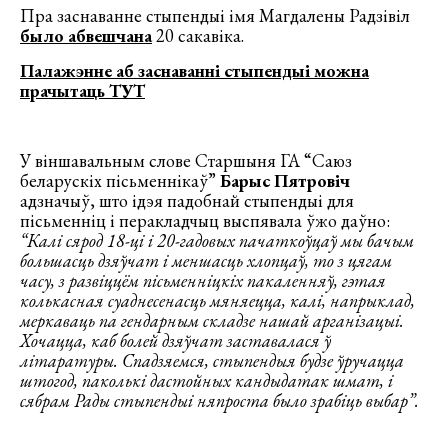
Пра заснаванне стыпендыі імя Магдалены Радзівіл
было абвешчана
20 сакавіка.
Палажэнне аб заснаванні стыпендыі можна
прачытаць ТУТ
У віншавальным слове Старшыня ГА “Саюз
беларускіх пісьменнікаў”
Барыс Пятровіч
адзначыў, што ідэя падобнай стыпендыі для
пісьменніц і перакладчыц выспявала ўжо даўно:
“Калі сярод 18-ці і 20-гадовых пачаткоўцаў мы бачым
большасць дзяўчат і меншасць хлопцаў, то з цягам
часу, з развіццём пісьменніцкіх пакаленняў, гэтая
колькасная суаднесенасць мяняецца, калі, напрыклад,
меркаваць па гендарным складзе нашай арганізацыі.
Хочацца, каб болей дзяўчат заставалася ў
літаратуры. Спадзяемся, стыпендыя будзе ўручацца
штогод, паколькі дастойных кандыдатак шмат, і
сябрам Рады стыпендыі няпроста было зрабіць выбар”.