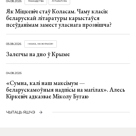
04.08.2026
ГРАМАДСТВА
ЛІТАРАТУРА
Як Міцкевіч стаў Коласам. Чаму класік
беларускай літаратуры карыстаўся
псеўданімам замест уласнага прозвішча?
05.08.2026
«МАМА, НЕ ЖУРЫСЯ!»
Залегчы на дно ў Крыме
04.08.2026
«Сумна, калі наш максімум —
беларускамоўныя надпісы на магілах». Алесь
Кіркевіч адказвае Міколу Бугаю
ЧЫТАЦЬ ЯШЧЭ