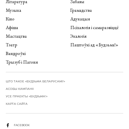
Літаратура
Забавы
Музыка
Грамадства
Кіно
Адукацыя
Афіша
Псіхалогія і самаразвіццё
Мастацтва
Экалогія
Тэатр
Паштоўкі ад «Будзьма!»
Вандроўкі
Трызуб і Пагоня
ШТО ТАКОЕ «БУДЗЬМА БЕЛАРУСАМІ!»
АСОБЫ КАМПАНІІ
УСЕ ПРАЕКТЫ «БУДЗЬМА!»
КАРТА САЙТА
FACEBOOK