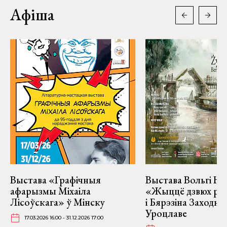
Афіша
Выстава «Графічныя
Выстава Вольгі На
афарызмы Міхаіла
«Жыццё дзвюх рэк
Лісоўскага» ў Мінску
і Бярэзіна Заходня
Уроцлаве
17.03.2026 16:00 - 31.12.2026 17:00