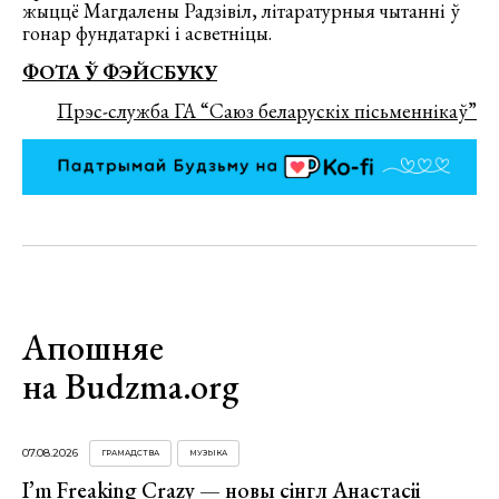
жыццё Магдалены Радзівіл, літаратурныя чытанні ў
гонар фундатаркі і асветніцы.
ФОТА Ў ФЭЙСБУКУ
Прэс-служба ГА “Саюз беларускіх пісьменнікаў”
Апошняе
на Budzma.org
07.08.2026
ГРАМАДСТВА
МУЗЫКА
I’m Freaking Crazy — новы сінгл Анастасіі