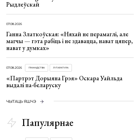
Рыдлеўскай
07.08.2026
Ганна Златкоўская: «Няхай не перамаглі, але
магчы — гэта рабіць і не здавацца, нават цяпер,
нават у думках»
07.08.2026
ГРАМАДСТВА
ЛІТАРАТУРА
«Партрэт Дорыяна Грэя» Оскара Уайльда
выдалі па-беларуску
ЧЫТАЦЬ ЯШЧЭ
Папулярнае