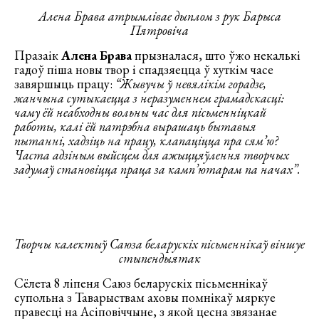
Алена Брава атрымлівае дыплом з рук Барыса
Пятровіча
Празаік
Алена Брава
прызналася, што ўжо некалькі
гадоў піша новы твор і спадзяецца ў хуткім часе
завяршыць працу:
“Жывучы ў невялікім горадзе,
жанчына сутыкаецца з неразуменнем грамадскасці:
чаму ёй неабходны вольны час для пісьменніцкай
работы, калі ёй патрэбна вырашаць бытавыя
пытанні, хадзіць на працу, клапаціцца пра сям’ю?
Часта адзіным выйсцем для ажыццяўлення творчых
задумаў становіцца праца за камп’ютарам па начах”.
Творчы калектыў Саюза беларускіх пісьменнікаў віншуе
стыпендыятак
Сёлета 8 ліпеня Саюз беларускіх пісьменнікаў
супольна з Таварыствам аховы помнікаў мяркуе
правесці на Асіповіччыне, з якой цесна звязанае