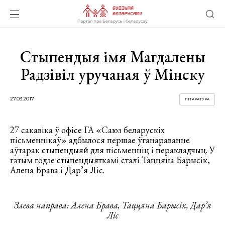
Стыпендыя імя Магдалены
Радзівіл уручаная ў Мінску
27.03.2017
ЛІТАРАТУРА
27 сакавіка ў офісе ГА «Саюз беларускіх
пісьменнікаў» адбылося першае ўганараванне
аўтарак стыпендыяй для пісьменніц і перакладчыц. У
гэтым годзе стыпендыяткамі сталі Таццяна Барысік,
Алена Брава і Дар’я Ліс.
Злева направа: Алена Брава, Таццяна Барысік, Дар’я
Ліс