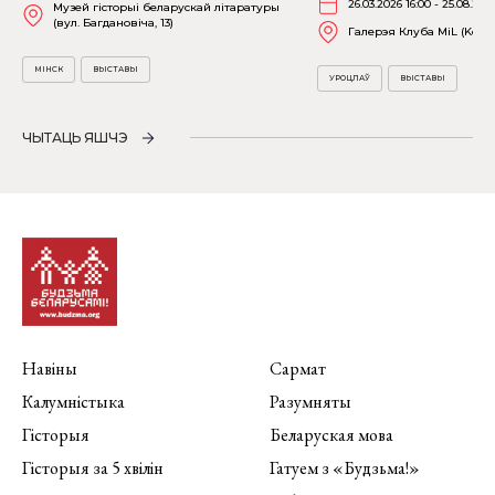
26.03.2026 16:00 - 25.08.202
Музей гісторыі беларускай літаратуры
(вул. Багдановіча, 13)
Галерэя Клуба MiL (Kościu
МІНСК
ВЫСТАВЫ
УРОЦЛАЎ
ВЫСТАВЫ
ЧЫТАЦЬ ЯШЧЭ
Навіны
Сармат
Калумністыка
Разумняты
Гісторыя
Беларуская мова
Гісторыя за 5 хвілін
Гатуем з «Будзьма!»