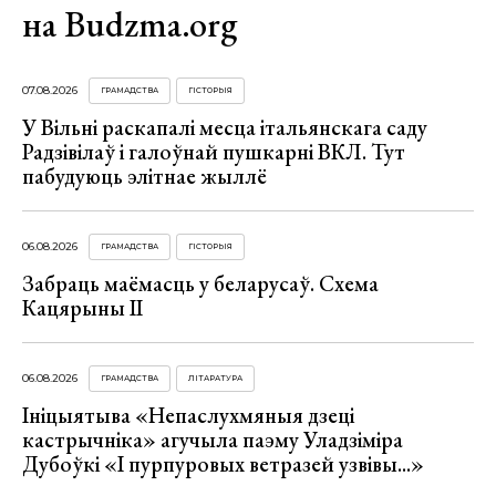
на Budzma.org
07.08.2026
ГРАМАДСТВА
ГІСТОРЫЯ
У Вільні раскапалі месца італьянскага саду
Радзівілаў і галоўнай пушкарні ВКЛ. Тут
пабудуюць элітнае жыллё
06.08.2026
ГРАМАДСТВА
ГІСТОРЫЯ
Забраць маёмасць у беларусаў. Схема
Кацярыны ІІ
06.08.2026
ГРАМАДСТВА
ЛІТАРАТУРА
Ініцыятыва «Непаслухмяныя дзеці
кастрычніка» агучыла паэму Уладзіміра
Дубоўкі «І пурпуровых ветразей узвівы...»