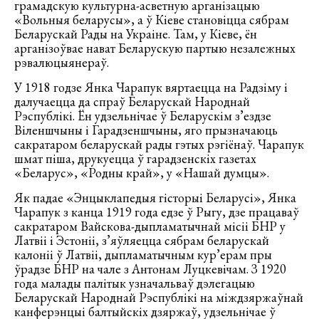
грамадскую культурна-асветную арганізацыю
«Вольныя беларусы», а ў Кіеве становіцца сябрам
Беларускай Рады на Украіне. Там, у Кіеве, ён
арганізоўвае нават Беларускую партыю незалежных
рэвалюцыянераў.
У 1918 годзе Янка Чарапук вяртаецца на Радзіму і
далучаецца да спраў Беларускай Народнай
Рэспублікі. Ён удзельнічае ў Беларускім з’ездзе
Віленшчыны і Гарадзеншчыны, яго прызначаюць
сакратаром беларускай рады гэтых рэгіёнаў. Чарапук
шмат піша, друкуецца ў гарадзенскіх газетах
«Беларус», «Родны край», у «Нашай думцы».
Як падае «Энцыклапедыя гісторыі Беларусі», Янка
Чарапук з канца 1919 года едзе ў Рыгу, дзе працаваў
сакратаром Вайскова-дыпламатычнай місіі БНР у
Латвіі і Эстоніі, з’яўляецца сябрам беларускай
калоніі ў Латвіі, дыпламатычным кур’ерам пры
ўрадзе БНР на чале з Антонам Луцкевічам. З 1920
года малады палітык узначальваў дэлегацыю
Беларускай Народнай Рэспублікі на міждзяржаўнай
канферэнцыі балтыйскіх дзяржаў, удзельнічае ў