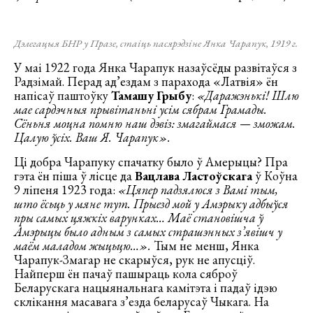
Дэлегацыя БНР у Празе, стаіць пасярэдзіне Янка Чарапук, 1919 г.
У маі 1922 года Янка Чарапук назаўсёды развітаўся з
Радзімай. Перад ад’ездам з парахода «Латвія» ён
напісаў паштоўку
Тамашу Грыбу
:
«Даражэнькі! Шлю
мае сардэчныя прывітаньні усім сябрам Грамады.
Сёньня моцна помню наш дэвіз: змагаймася — зможам.
Цалую ўсіх. Ваш Я. Чарапук».
Ці добра Чарапуку спачатку было ў Амерыцы? Пра
гэта ён піша ў лісце да
Вацлава Ластоўскага
ў Коўна
9 ліпеня 1923 года:
«Цяпер падзялюся з Вамі тым,
што ёсьць у мяне тут. Прыезд мой у Амэрыку адбыўся
пры самых цяжкіх варунках… Маё становішча ў
Амэрыцы было адным з самых страшэнных з’явішч у
маём маладом жыцьцю…».
Тым не менш, Янка
Чарапук-Змагар не скарыўся, рук не апусціў.
Найперш ён пачаў пашыраць кола сяброў
Беларускага нацыянальнага камітэта і падаў ідэю
склікання масавага з’езда беларусаў Чыкага. На