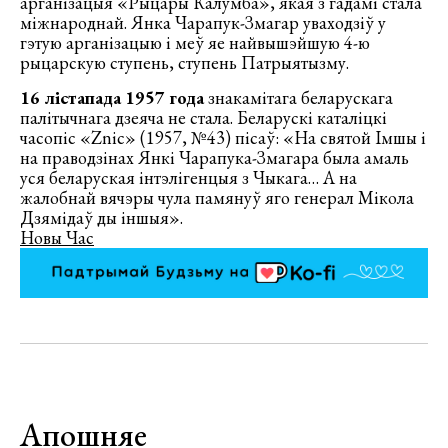
арганізацыя «Рыцары Калумба», якая з гадамі стала
міжнароднай. Янка Чарапук-Змагар уваходзіў у
гэтую арганізацыю і меў яе найвышэйшую 4-ю
рыцарскую ступень, ступень Патрыятызму.
16 лістапада 1957 года
знакамітага беларускага
палітычнага дзеяча не стала. Беларускі каталіцкі
часопіс «Znic» (1957, №43) пісаў: «На святой Імшы і
на праводзінах Янкі Чарапука-Змагара была амаль
уся беларуская інтэлігенцыя з Чыкага… А на
жалобнай вячэры чула памянуў яго генерал Мікола
Дзямідаў ды іншыя».
Новы Час
Апошняе