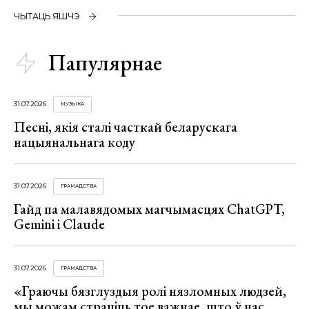
ЧЫТАЦЬ ЯШЧЭ
Папулярнае
31.07.2026
МУЗЫКА
Песні, якія сталі часткай беларускага
нацыянальнага коду
31.07.2026
ГРАМАДСТВА
Гайд па малавядомых магчымасцях ChatGPT,
Gemini і Claude
31.07.2026
ГРАМАДСТВА
«Граючы бязглуздыя ролі нязломных людзей,
мы можам страціць тое важнае, што ў нас