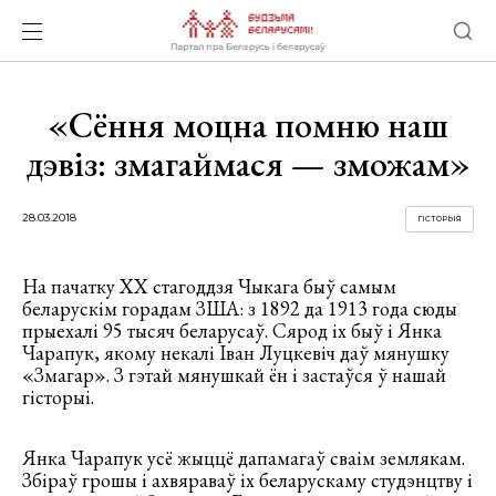
«Сёння моцна помню наш
дэвіз: змагаймася — зможам»
28.03.2018
ГІСТОРЫЯ
На пачатку ХХ стагоддзя Чыкага быў самым
беларускім горадам ЗША: з 1892 да 1913 года сюды
прыехалі 95 тысяч беларусаў. Сярод іх быў і Янка
Чарапук, якому некалі Іван Луцкевіч даў мянушку
«Змагар». З гэтай мянушкай ён і застаўся ў нашай
гісторыі.
Янка Чарапук усё жыццё дапамагаў сваім землякам.
Збіраў грошы і ахвяраваў іх беларускаму студэнцтву і