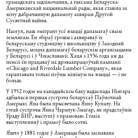
грамадскага задзіночання, а таксама Беларуска-
Амерыканскай нацыянальнай рады, якая ставіла за
мэту дабрачынную дапамогу ахвярам Другой
Сусветнай вайны.
Наогул, наш эмігрант усё жыццё дапамагаў сваім
землякам. Ён збіраў грошы і ахвяраваў іх
беларускаму студэнцтву і школьніцтву ў Заходняй
Беларусі, моцна дапамагаў беларускім арганізацыям
у Беларусі і ў Чэхаславакіі. Хаця з 1936 года аж да
пенсіі ён працаваў на дрэваапрацоўчай кампаніі
«Chicago and Riverdale Lumber Company», якая
гарантавала толькі пэўны мінімум на жыццё — і не
больш.
У 1952 годзе на канадыйскім баку вадаспада Ніягара
адбылася першая сустрэча беларусаў Паўночнай
Амерыкі. Яна была прысвечана Янку Купалу. На
гэтай сустрэчы Янка Чарапук-Змагар, як прадстаўнік
Ураду БНР, выступіў з прамоваю. І такіх
выступленняў і прамоў было сотні.
Яшчэ ў 1881 годзе ў Амерыцы была заснавана