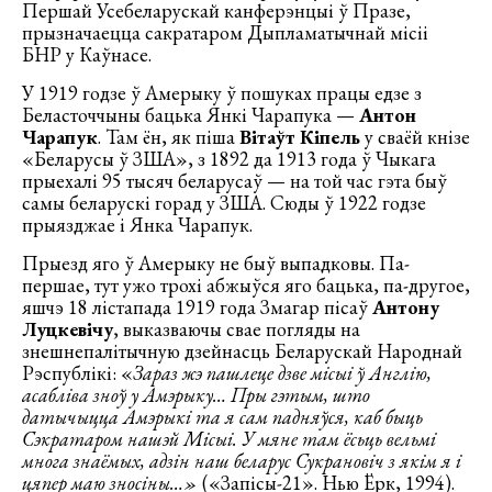
Першай Усебеларускай канферэнцыі ў Празе,
прызначаецца сакратаром Дыпламатычнай місіі
БНР у Каўнасе.
У 1919 годзе ў Амерыку ў пошуках працы едзе з
Беласточчыны бацька Янкі Чарапука —
Антон
Чарапук
. Там ён, як піша
Вітаўт Кіпель
у сваёй кнізе
«Беларусы ў ЗША», з 1892 да 1913 года ў Чыкага
прыехалі 95 тысяч беларусаў — на той час гэта быў
самы беларускі горад у ЗША. Сюды ў 1922 годзе
прыязджае і Янка Чарапук.
Прыезд яго ў Амерыку не быў выпадковы. Па-
першае, тут ужо трохі абжыўся яго бацька, па-другое,
яшчэ 18 лістапада 1919 года Змагар пісаў
Антону
Луцкевічу
, выказваючы свае погляды на
знешнепалітычную дзейнасць Беларускай Народнай
Рэспублікі: «
Зараз жэ пашлеце дзве місыі ў Англію,
асабліва зноў у Амэрыку… Пры гэтым, што
датычыцца Амэрыкі та я сам падняўся, каб быць
Сэкратаром нашэй Місыі. У мяне там ёсьць вельмі
многа знаёмых, адзін наш беларус Сукрановіч з якім я і
цяпер маю зносіны…»
(«Запісы-21». Нью Ёрк, 1994).