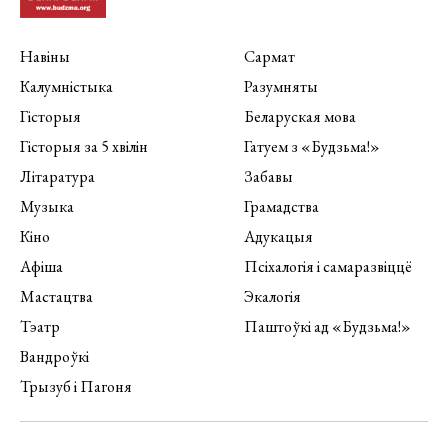
Навіны
Сармат
Калумністыка
Разумняты
Гісторыя
Беларуская мова
Гісторыя за 5 хвілін
Гатуем з «Будзьма!»
Літаратура
Забавы
Музыка
Грамадства
Кіно
Адукацыя
Афіша
Псіхалогія і самаразвіццё
Мастацтва
Экалогія
Тэатр
Паштоўкі ад «Будзьма!»
Вандроўкі
Трызуб і Пагоня