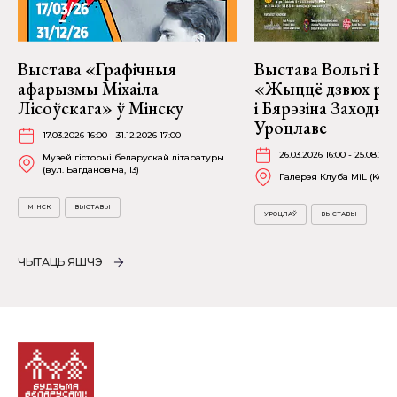
Выстава «Графічныя
Выстава Вольгі На
афарызмы Міхаіла
«Жыццё дзвюх рэк
Лісоўскага» ў Мінску
і Бярэзіна Заходня
Уроцлаве
17.03.2026 16:00 - 31.12.2026 17:00
26.03.2026 16:00 - 25.08.202
Музей гісторыі беларускай літаратуры
(вул. Багдановіча, 13)
Галерэя Клуба MiL (Kościu
МІНСК
ВЫСТАВЫ
УРОЦЛАЎ
ВЫСТАВЫ
ЧЫТАЦЬ ЯШЧЭ