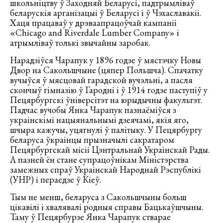
школьніцтву ў Заходняй Беларусі, падтрымліваў
беларускія арганізацыі ў Беларусі і ў Чэхаславакіі.
Хаця працаваў у дрэваапрацоўчай кампаніі
«Chicago and Riverdale Lumber Company» і
атрымліваў толькі звычайны заробак.
Нарадзіўся Чарапук у 1896 годзе ў мястэчку Новы
Двор на Сакольшчыне (цяпер Польшча). Спачатку
вучыўся ў мясцовай гарадской вучэльні, а пасля
скончыў гімназію ў Гародні і ў 1914 годзе паступіў у
Пецярбургскі ўніверсітэт на юрыдычны факультэт.
Падчас вучобы Янка Чарапук пазнаёміўся з
украінскімі нацыянальнымі дзеячамі, якія яго,
шчыра кажучы, уцягнулі ў палітыку. У Пецярбургу
беларуса ўкраінцы прызначылі сакратаром
Пецярбургскай місіі Цэнтральнай Украінскай Рады.
А пазней ён стане супрацоўнікам Міністэрства
замежных спраў Украінскай Народнай Рэспублікі
(УНР) і пераедзе ў Кіеў.
Тым не менш, беларуса з Сакольшчыны больш
цікавілі і хвалявалі родныя справы Бацькаўшчыны.
Таму ў Пецярбурзе Янка Чарапук стварае