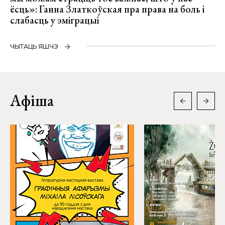
ёсць»: Ганна Златкоўская пра права на боль і
слабасць у эміграцыі
ЧЫТАЦЬ ЯШЧЭ
Афіша