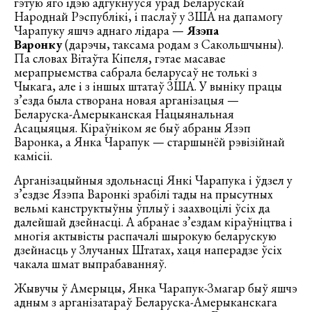
гэтую яго ідэю адгукнуўся ўрад Беларускай
Народнай Рэспублікі, і паслаў у ЗША на дапамогу
Чарапуку яшчэ аднаго лідара —
Язэпа
Варонку
(дарэчы, таксама родам з Сакольшчыны).
Па словах Вітаўта Кіпеля, гэтае масавае
мерапрыемства сабрала беларусаў не толькі з
Чыкага, але і з іншых штатаў ЗША. У выніку працы
з’езда была створана новая арганізацыя —
Беларуска-Амерыканская Нацыянальная
Асацыяцыя. Кіраўніком яе быў абраны Язэп
Варонка, а Янка Чарапук — старшынёй рэвізійнай
камісіі.
Арганізацыйныя здольнасці Янкі Чарапука і ўдзел у
з’ездзе Язэпа Варонкі зрабілі тады на прысутных
вельмі канструктыўны ўплыў і заахвоцілі ўсіх да
далейшай дзейнасці. А абранае з’ездам кіраўніцтва і
многія актывісты распачалі шырокую беларускую
дзейнасць у Злучаных Штатах, хаця наперадзе ўсіх
чакала шмат выпрабаванняў.
Жывучы ў Амерыцы, Янка Чарапук-Змагар быў яшчэ
адным з арганізатараў Беларуска-Амерыканскага