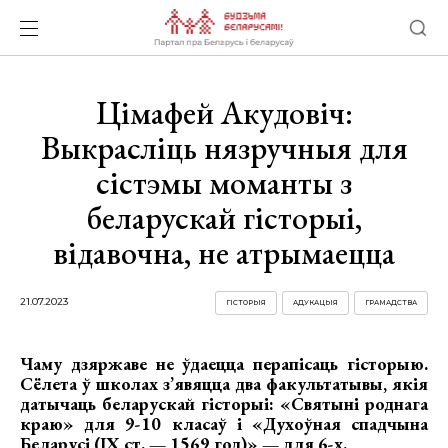
Цімафей Акудовіч:
Выкрасліць нязручныя для
сістэмы моманты з
беларускай гісторыі,
відавочна, не атрымаецца
21.07.2023
ГІСТОРЫЯ
АДУКАЦЫЯ
ГРАМАДСТВА
Чаму дзяржаве не ўдаецца перапісаць гісторыю.
Сёлета ў школах з’явяцца два факультатывы, якія
датычаць беларускай гісторыі: «Святыні роднага
краю» для 9-10 класаў і «Духоўная спадчына
Беларусі (IX ст. — 1569 год)» — для 6-х.