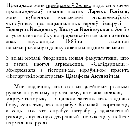
Прыгадаем хоць
прыбраны ў Зэльве
падалей з вачэй
прапагандыстаў помнік паэтцы
Ларысе Геніюш
,
хоць публічныя выказванні лукашэнкаўскіх
чыноўнікаў пра нацыянальных герояў Беларусі —
Тадэвуша Касцюшку
,
Кастуся Каліноўскага
. Альбо
з зусім свежага: быў на гродзенскім вакзале памятны
знак паўстанцам 1863-га — замянілі
на мемарыяльную дошку савецкім падпольшчыкам.
З якімі мэтамі ўводзяцца новыя факультатывы, што
з гэтага наогул атрымаецца, «Салідарнасць»
абмеркавала
з гісторыкам, кіраўніком праекта
«Беларускія магістраты»
Цімафеем Акудовічам
.
— Мне падаецца, што сістэма дзейнічае рознымі
рукамі па-рознаму проста таму, што яна вялікая, —
мяркуе гісторык, — і цалкам лагічна, што, з аднаго
боку, ёсць тыя, хто патрабуе большай жорсткасці,
а ёсць тыя, хто спрабуе патрэбу ў ідэалагічнай
рабоце, спушчаную дзяржавай, перавесці ў нейкае
нармальнае русла.