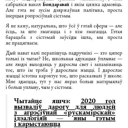
сабраліся вакол
Бондаравай
і якім цяжка адмовіць.
Але гэта не зусім дзяржаўная палітыка, проста
інерцыя рэпрэсіўнай сістэмы.
Я не кажу, натуральна, што ўсё ў гэтай сферы — але
ёсць, за што змагацца і з кім змагацца. Гэтая
барацьба з сістэмай заўсёды ішла, мы проста
яе працягваем.
Дый нават калі перапішуць падручнікі — хто цяпер
толькі іх чытае? Не, школьная адукацыя ўплывае —
але людзі выходзяць у дарослы свет і запамінаюць
тое, што ім трэба ў дарослым жыцці. І дарослае
жыццё істотна карэктуе тое, што расказвалі ў школе.
Мне здаецца, тут у нас якраз больш матэрыялаў
і больш уплыву, чым у сістэмы.
Чытайце яшчэ:
2020 год
вызваліў дарогу для людзей
з агрэсіўнай «рускамірскай»
ідэалогіяй — яны гэтым
і карыстаюцца