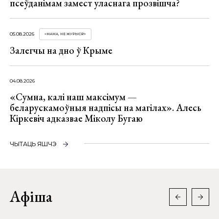
псеўданімам замест уласнага прозвішча?
05.08.2026
«МАМА, НЕ ЖУРЫСЯ!»
Залегчы на дно ў Крыме
04.08.2026
«Сумна, калі наш максімум —
беларускамоўныя надпісы на магілах». Алесь
Кіркевіч адказвае Міколу Бугаю
ЧЫТАЦЬ ЯШЧЭ
Афіша