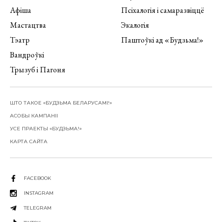
Афіша
Псіхалогія і самаразвіццё
Мастацтва
Экалогія
Тэатр
Паштоўкі ад «Будзьма!»
Вандроўкі
Трызуб і Пагоня
ШТО ТАКОЕ «БУДЗЬМА БЕЛАРУСАМІ!»
АСОБЫ КАМПАНІІ
УСЕ ПРАЕКТЫ «БУДЗЬМА!»
КАРТА САЙТА
FACEBOOK
INSTAGRAM
TELEGRAM