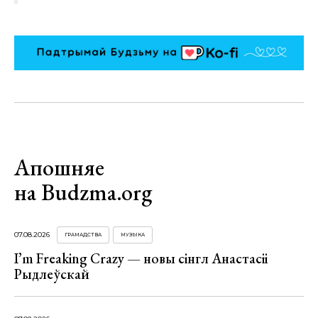
Апошняе
на Budzma.org
07.08.2026
ГРАМАДСТВА
МУЗЫКА
I’m Freaking Crazy — новы сінгл Анастасіі
Рыдлеўскай