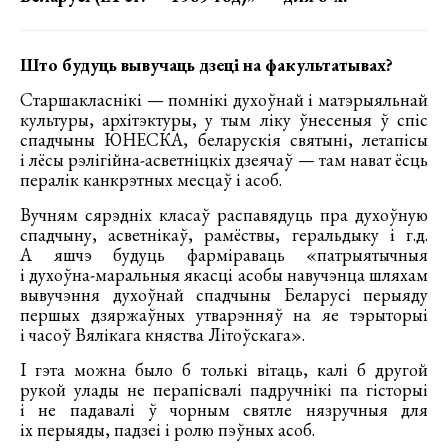
Што будуць вывучаць дзеці на факультатывах?
Старшакласнікі — помнікі духоўнай і матэрыяльнай
культуры, архітэктуры, у тым ліку ўнесеныя ў спіс
спадчыны ЮНЕСКА, беларускія святыні, летапісы
і лёсы рэлігійна-асветніцкіх дзеячаў — там нават ёсць
пералік канкрэтных месцаў і асоб.
Вучням сярэдніх класаў распавядуць пра духоўную
спадчыну, асветнікаў, рамёствы, геральдыку і г.д.
А яшчэ будуць фарміраваць «патрыятычныя
і духоўна-маральныя якасці асобы навучэнца шляхам
вывучэння духоўнай спадчыны Беларусі перыяду
першых дзяржаўных утварэнняў на яе тэрыторыі
і часоў Вялікага княства Літоўскага».
І гэта можна было б толькі вітаць, калі б другой
рукой улады не перапісвалі падручнікі па гісторыі
і не падавалі ў чорным святле нязручныя для
іх перыяды, падзеі і ролю пэўных асоб.