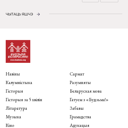
ЧЫТАЦЬ ЯШЧЭ
Навіны
Сармат
Калумністыка
Разумняты
Гісторыя
Беларуская мова
Гісторыя за 5 хвілін
Гатуем з «Будзьма!»
Літаратура
Забавы
Музыка
Грамадства
Кіно
Адукацыя