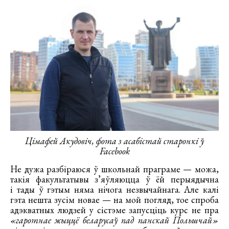
Цімафей Акудовіч, фота з асабістай старонкі ў
Facebook
Не дужа разбіраюся ў школьнай праграме — можа,
такія факультатывы з’яўляюцца ў ёй перыядычна
і тады ў гэтым няма нічога незвычайнага. Але калі
гэта нешта зусім новае — на мой погляд, тое спроба
адэкватных людзей у сістэме запусціць курс не пра
«гаротнае жыццё беларусаў пад панскай Польшчай»