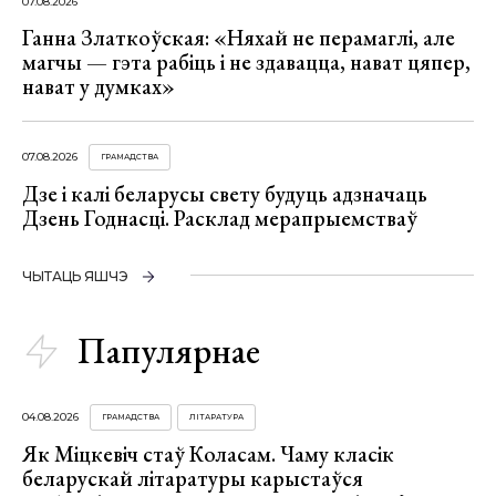
07.08.2026
Ганна Златкоўская: «Няхай не перамаглі, але
магчы — гэта рабіць і не здавацца, нават цяпер,
нават у думках»
07.08.2026
ГРАМАДСТВА
Дзе і калі беларусы свету будуць адзначаць
Дзень Годнасці. Расклад мерапрыемстваў
ЧЫТАЦЬ ЯШЧЭ
Папулярнае
04.08.2026
ГРАМАДСТВА
ЛІТАРАТУРА
Як Міцкевіч стаў Коласам. Чаму класік
беларускай літаратуры карыстаўся