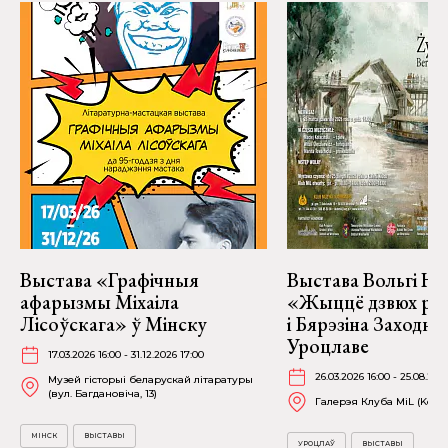
Выстава «Графічныя
Выстава Вольгі На
афарызмы Міхаіла
«Жыццё дзвюх рэк
Лісоўскага» ў Мінску
і Бярэзіна Заходня
Уроцлаве
17.03.2026 16:00 - 31.12.2026 17:00
26.03.2026 16:00 - 25.08.202
Музей гісторыі беларускай літаратуры
(вул. Багдановіча, 13)
Галерэя Клуба MiL (Kościu
МІНСК
ВЫСТАВЫ
УРОЦЛАЎ
ВЫСТАВЫ