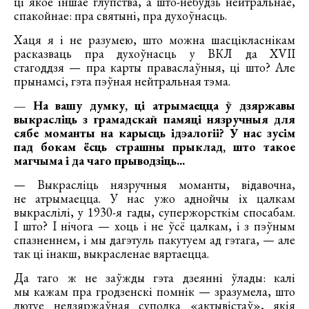
ці якое іншае глупства, а што-небудзь нейтральнае,
спакойнае: пра святыні, пра духоўнасць.
Хаця я і не разумею, што можна шасцікласнікам
расказваць пра духоўнасць у ВКЛ да XVII
стагоддзя — пра карты праваслаўныя, ці што? Але
прынамсі, гэта пэўная нейтральная тэма.
— На вашу думку, ці атрымаецца ў дзяржавы
выкрасліць з грамадскай памяці нязручныя для
сябе моманты на карысць ідэалогіі? У нас зусім
пад бокам ёсць страшны прыклад, што такое
магчыма і да чаго прыводзіць...
— Выкрасліць нязручныя моманты, відавочна,
не атрымаецца. У нас ужо аднойчы іх цалкам
выкраслілі, у 1930-я гады, супержорсткім спосабам.
І што? І нічога — хоць і не ўсё цалкам, і з пэўным
спазненнем, і мы дагэтуль пакутуем ад гэтага, — але
так ці інакш, выкрасленае вяртаецца.
Да таго ж не заўжды гэта дзеянні ўлады: калі
мы кажам пра гродзенскі помнік — зразумела, што
лютуе недзяржаўная суполка «актывістаў», якія