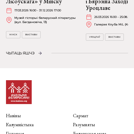
Лісоўскага» ў Мінску
і Бярэзіна Заходня
Уроцлаве
17.03.2026 16:00 - 31.12.2026 17:00
26.03.2026 16:00 - 25.08.202
Музей гісторыі беларускай літаратуры
(вул. Багдановіча, 13)
Галерэя Клуба MiL (Kościu
МІНСК
ВЫСТАВЫ
УРОЦЛАЎ
ВЫСТАВЫ
ЧЫТАЦЬ ЯШЧЭ
Навіны
Сармат
Калумністыка
Разумняты
Гісторыя
Беларуская мова