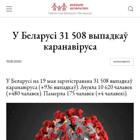
У Беларусі 31 508 выпадкаў
каранавіруса
19.05.2020
КАРАНАВІРУС
У Беларусі на 19 мая зарэгістравана 31 508 выпадкаў
каранавіруса (+936 выпадкаў). Ачуяла 10 620 чалавек
(+480 чалавек). Памерла 175 чалавек (+4 чалавекі).