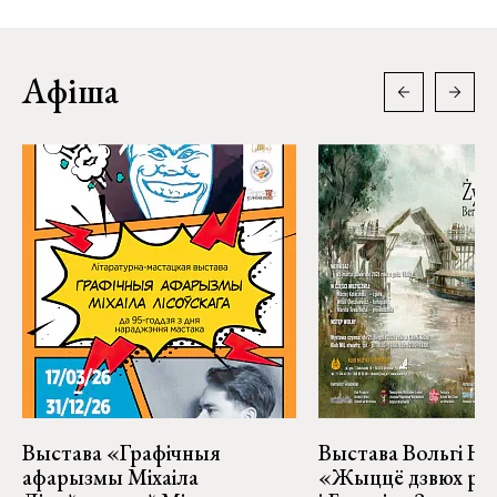
Афіша
Выстава «Графічныя
Выстава Вольгі На
афарызмы Міхаіла
«Жыццё дзвюх рэк