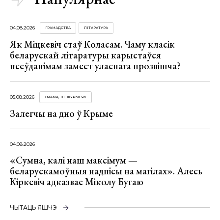
04.08.2026
ГРАМАДСТВА
ЛІТАРАТУРА
Як Міцкевіч стаў Коласам. Чаму класік
беларускай літаратуры карыстаўся
псеўданімам замест уласнага прозвішча?
05.08.2026
«МАМА, НЕ ЖУРЫСЯ!»
Залегчы на дно ў Крыме
04.08.2026
«Сумна, калі наш максімум —
беларускамоўныя надпісы на магілах». Алесь
Кіркевіч адказвае Міколу Бугаю
ЧЫТАЦЬ ЯШЧЭ