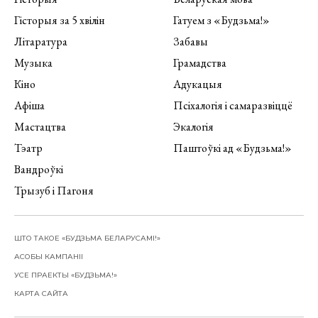
Гісторыя за 5 хвілін
Гатуем з «Будзьма!»
Літаратура
Забавы
Музыка
Грамадства
Кіно
Адукацыя
Афіша
Псіхалогія і самаразвіццё
Мастацтва
Экалогія
Тэатр
Паштоўкі ад «Будзьма!»
Вандроўкі
Трызуб і Пагоня
ШТО ТАКОЕ «БУДЗЬМА БЕЛАРУСАМІ!»
АСОБЫ КАМПАНІІ
УСЕ ПРАЕКТЫ «БУДЗЬМА!»
КАРТА САЙТА