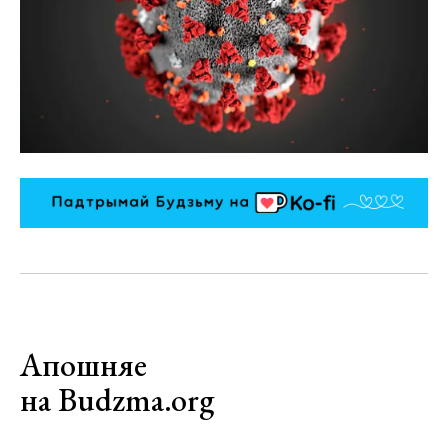
Апошняе
на Budzma.org