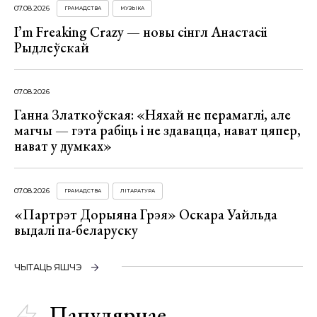
07.08.2026
ГРАМАДСТВА
МУЗЫКА
I’m Freaking Crazy — новы сінгл Анастасіі
Рыдлеўскай
07.08.2026
Ганна Златкоўская: «Няхай не перамаглі, але
магчы — гэта рабіць і не здавацца, нават цяпер,
нават у думках»
07.08.2026
ГРАМАДСТВА
ЛІТАРАТУРА
«Партрэт Дорыяна Грэя» Оскара Уайльда
выдалі па-беларуску
ЧЫТАЦЬ ЯШЧЭ
Папулярнае