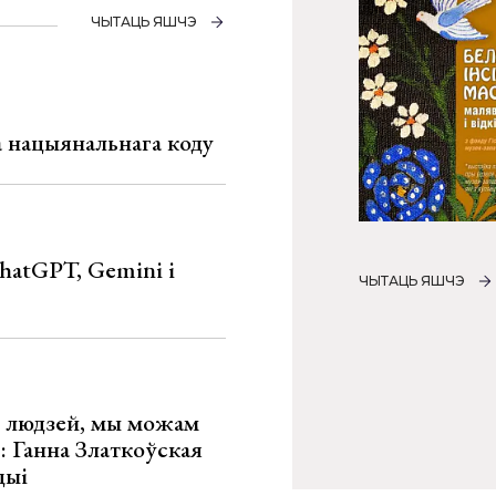
ЧЫТАЦЬ ЯШЧЭ
га нацыянальнага коду
hatGPT, Gemini і
ЧЫТАЦЬ ЯШЧЭ
х людзей, мы можам
»: Ганна Златкоўская
цыі