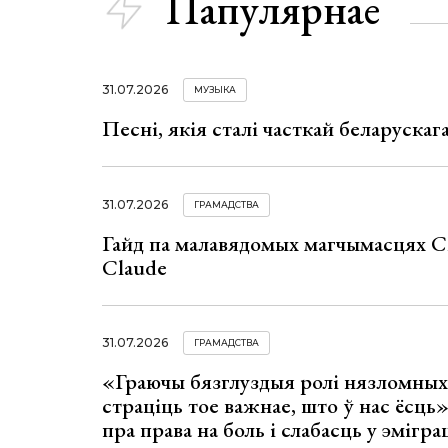
Папулярнае
31.07.2026
МУЗЫКА
Песні, якія сталі часткай беларуска
31.07.2026
ГРАМАДСТВА
Гайд па малавядомых магчымасцях C
Claude
31.07.2026
ГРАМАДСТВА
«Граючы бязглуздыя ролі нязломны
страціць тое важнае, што ў нас ёсць
пра права на боль і слабасць у эмігра