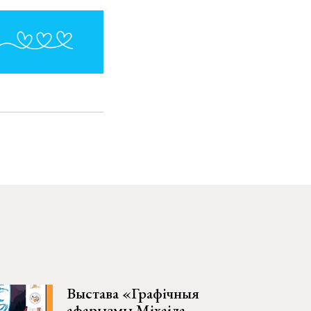
Выстава «Графічныя
афарызмы Міхаіла