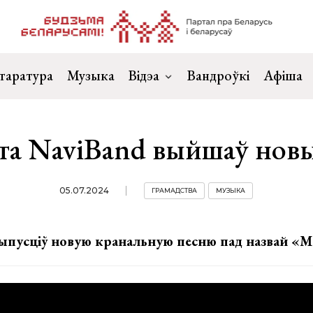
таратура
Музыка
Відэа
Вандроўкі
Афіша
та NaviBand выйшаў нов
05.07.2024
ГРАМАДСТВА
МУЗЫКА
выпусціў новую кранальную песню пад назвай «М