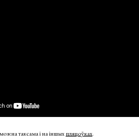
можна таксама і на іншых
пляцоўках
.