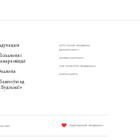
Адукацыя
ШТО ТАКОЕ «БУДЗЬМА
БЕЛАРУСАМІ!»
сіхалогія і
АСОБЫ КАМПАНІІ
самаразвіццё
УСЕ ПРАЕКТЫ «БУДЗЬМА!»
калогія
КАРТА САЙТА
Паштоўкі ад
«Будзьма!»
ПАДТРЫМАЙ «БУДЗЬМУ»
MA.ORG