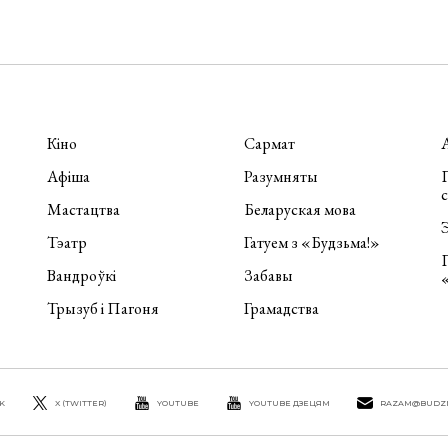
Кіно
Сармат
Афіша
Разумняты
П
Мастацтва
Беларуская мова
Э
Тэатр
Гатуем з «Будзьма!»
Вандроўкі
Забавы
Трызуб і Пагоня
Грамадства
K
X (TWITTER)
YOUTUBE
YOUTUBE ДЗЕЦЯМ
RAZAM@BUDZ