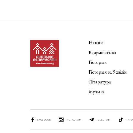
Навіны
Калумністыка
Гісторыя
Гісторыя за 5 хвілін
Літаратура
Музыка
FACEBOOK
INSTAGRAM
TELEGRAM
TIKTO