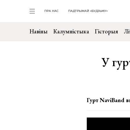
ПРА НАС
ПАДТРЫМАЙ «БУДЗЬМУ»
Навіны
Калумністыка
Гісторыя
Лі
У гур
Гурт NaviBand 