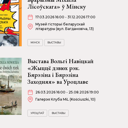
Лісоўскага» ў Мінску
17.03.2026 16:00 - 31.12.2026 17:00
Музей гісторыі беларускай
літаратуры (вул. Багдановіча, 13)
МІНСК
ВЫСТАВЫ
Выстава Вольгі Навіцкай
«Жыццё дзвюх рэк.
Бярэзіна і Бярэзіна
Заходняя» ва Уроцлаве
26.03.2026 16:00 - 25.08.2026 19:00
Галерэя Клуба MiL (Kościuszki, 10)
УРОЦЛАЎ
ВЫСТАВЫ