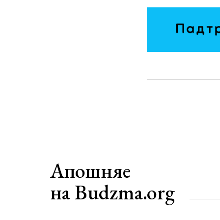
Апошняе
на Budzma.org