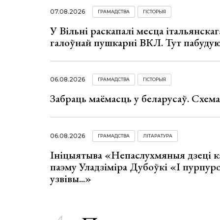
07.08.2026
ГРАМАДСТВА
ГІСТОРЫЯ
У Вільні раскапалі месца італьянскага
галоўнай пушкарні ВКЛ. Тут пабуду
06.08.2026
ГРАМАДСТВА
ГІСТОРЫЯ
Забраць маёмасць у беларусаў. Схем
06.08.2026
ГРАМАДСТВА
ЛІТАРАТУРА
Ініцыятыва «Непаслухмяныя дзеці к
паэму Уладзіміра Дубоўкі «І пурпур
узвівы...»