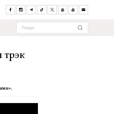
ы трэк
ама».