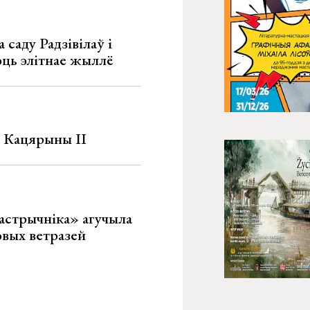
 саду Радзівілаў і
юць элітнае жыллё
а Кацярыны ІІ
астрычніка» агучыла
овых ветразей