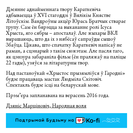
Дзеянне аднайменнага твору Караткевіча
адбываецца ў XVI стагоддзі ў Вялікім Княстве
Літоўскім. Вандроўны акцёр Юрась Братчык стварае
трупу. Сам ён бярэцца за выкананне ролі Ісуса
Хрыста, яго сябры – апосталаў. Але жыхары ВКЛ
вырашаюць, што да іх з нябёсаў сапраўды сышоў
Збаўца. Цікава, што спачатку Караткевіч напісаў не
раман, а сцэнарый з такім сюжэтам. Але пасля таго,
як цэнзура забараніла фільм (ён праляжаў на паліцы
22 гады), узяўся за літаратурны твор.
Над пастаноўкай «Хрыстос прызямліўся ў Гародні»
будзе працаваць мастак Людміла Скітовіч.
Спектакль будзе ісці на беларускай мове.
Прэм’ера запланавана на верасень 2016 года.
Дзяніс Марціновіч, Народная воля