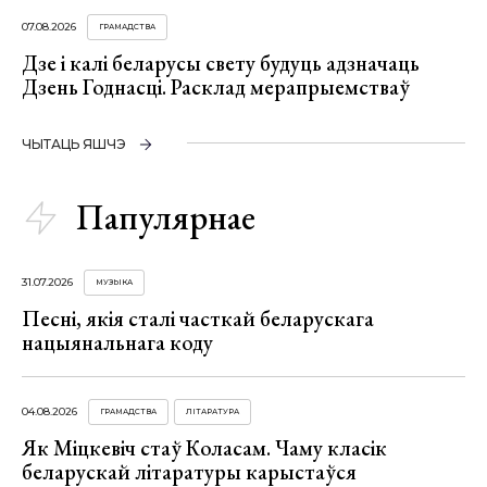
07.08.2026
ГРАМАДСТВА
Дзе і калі беларусы свету будуць адзначаць
Дзень Годнасці. Расклад мерапрыемстваў
ЧЫТАЦЬ ЯШЧЭ
Папулярнае
31.07.2026
МУЗЫКА
Песні, якія сталі часткай беларускага
нацыянальнага коду
04.08.2026
ГРАМАДСТВА
ЛІТАРАТУРА
Як Міцкевіч стаў Коласам. Чаму класік
беларускай літаратуры карыстаўся