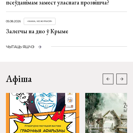
псеўданімам замест уласнага прозвішча?
05.08.2026
«МАМА, НЕ ЖУРЫСЯ!»
Залегчы на дно ў Крыме
ЧЫТАЦЬ ЯШЧЭ
Афіша