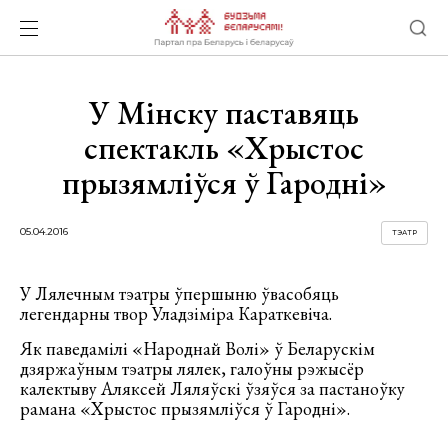
У Мінску паставяць
спектакль «Хрыстос
прызямліўся ў Гародні»
05.04.2016
ТЭАТР
У Лялечным тэатры ўпершыню ўвасобяць
легендарны твор Уладзіміра Караткевіча.
Як паведамілі «Народнай Волі» ў Беларускім
дзяржаўным тэатры лялек, галоўны рэжысёр
калектыву Аляксей Ляляўскі ўзяўся за пастаноўку
рамана «Хрыстоc прызямліўся ў Гародні».