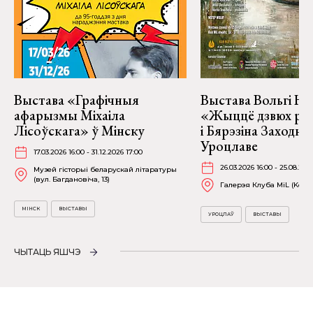
Выстава «Графічныя
Выстава Вольгі На
афарызмы Міхаіла
«Жыццё дзвюх рэк
Лісоўскага» ў Мінску
і Бярэзіна Заходня
Уроцлаве
17.03.2026 16:00 - 31.12.2026 17:00
26.03.2026 16:00 - 25.08.202
Музей гісторыі беларускай літаратуры
(вул. Багдановіча, 13)
Галерэя Клуба MiL (Kościu
МІНСК
ВЫСТАВЫ
УРОЦЛАЎ
ВЫСТАВЫ
ЧЫТАЦЬ ЯШЧЭ