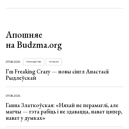
Апошняе
на Budzma.org
07.08.2026
ГРАМАДСТВА
МУЗЫКА
I’m Freaking Crazy — новы сінгл Анастасіі
Рыдлеўскай
07.08.2026
Ганна Златкоўская: «Няхай не перамаглі, але
магчы — гэта рабіць і не здавацца, нават цяпер,
нават у думках»