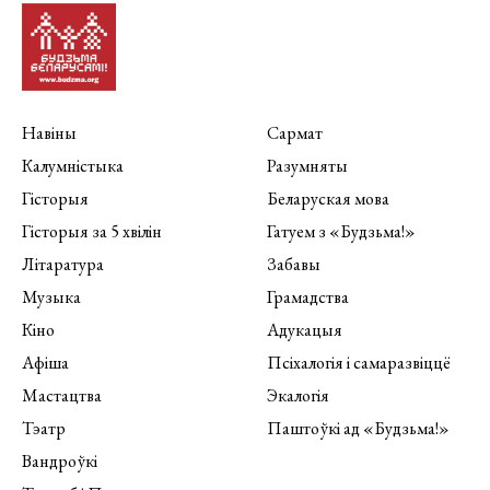
Навіны
Сармат
Калумністыка
Разумняты
Гісторыя
Беларуская мова
Гісторыя за 5 хвілін
Гатуем з «Будзьма!»
Літаратура
Забавы
Музыка
Грамадства
Кіно
Адукацыя
Афіша
Псіхалогія і самаразвіццё
Мастацтва
Экалогія
Тэатр
Паштоўкі ад «Будзьма!»
Вандроўкі