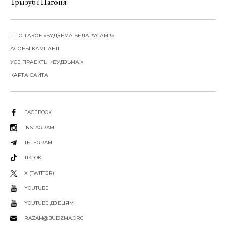
Трызуб і Пагоня
ШТО ТАКОЕ «БУДЗЬМА БЕЛАРУСАМІ!»
АСОБЫ КАМПАНІІ
УСЕ ПРАЕКТЫ «БУДЗЬМА!»
КАРТА САЙТА
FACEBOOK
INSTAGRAM
TELEGRAM
TIKTOK
X (TWITTER)
YOUTUBE
YOUTUBE ДЗЕЦЯМ
RAZAM@BUDZMA.ORG