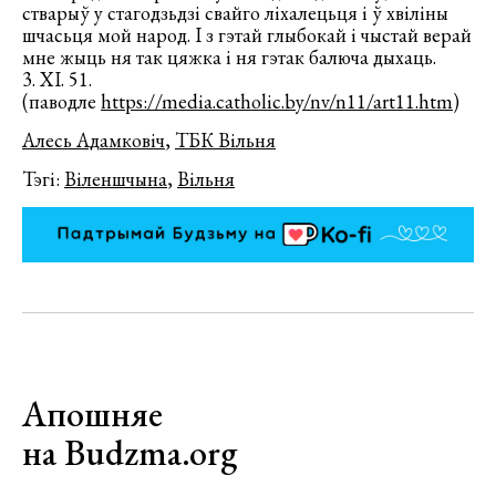
стварыў у стагодзьдзі свайго ліхалецьця і ў хвіліны
шчасьця мой народ. І з гэтай глыбокай і чыстай верай
мне жыць ня так цяжка і ня гэтак балюча дыхаць.
3. ХІ. 51.
(паводле
https://media.catholic.by/nv/n11/art11.htm
)
Алесь Адамковіч
,
ТБК Вільня
Тэгі:
Віленшчына
,
Вільня
Апошняе
на Budzma.org