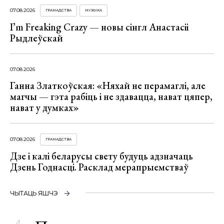
07.08.2026
ГРАМАДСТВА
МУЗЫКА
I’m Freaking Crazy — новы сінгл Анастасіі
Рыдлеўскай
07.08.2026
Ганна Златкоўская: «Няхай не перамаглі, але
магчы — гэта рабіць і не здавацца, нават цяпер,
нават у думках»
07.08.2026
ГРАМАДСТВА
Дзе і калі беларусы свету будуць адзначаць
Дзень Годнасці. Расклад мерапрыемстваў
ЧЫТАЦЬ ЯШЧЭ