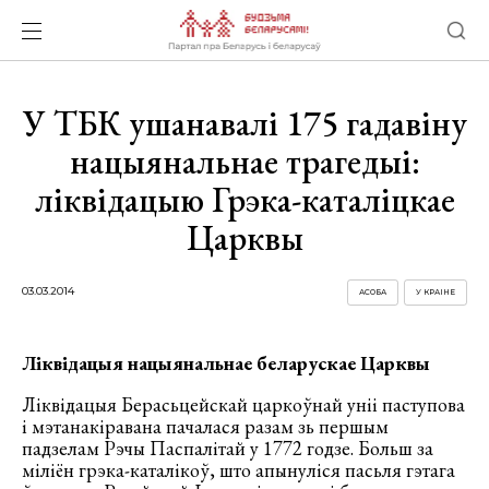
У ТБК ушанавалі 175 гадавіну
нацыянальнае трагедыі:
ліквідацыю Грэка-каталіцкае
Царквы
03.03.2014
АСОБА
У КРАІНЕ
Ліквідацыя нацыянальнае беларускае Царквы
Ліквідацыя Берасьцейскай царкоўнай уніі паступова
і мэтанакіравана пачалася разам зь першым
падзелам Рэчы Паспалітай у 1772 годзе. Больш за
міліён грэка-каталікоў, што апынуліся пасьля гэтага