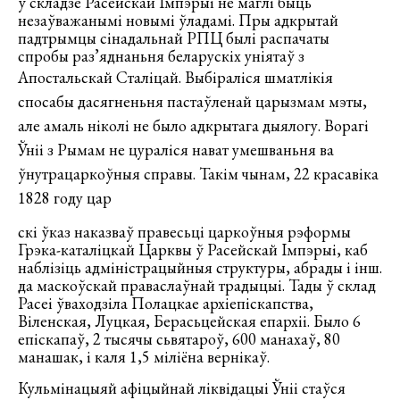
ў складзе Расейскай Імпэрыі не маглі быць
незаўважанымі новымі ўладамі. Пры адкрытай
падтрымцы сінадальнай РПЦ былі распачаты
спробы раз’яднаньня беларускіх уніятаў з
Апостальска
й Сталіцай. Выбіраліся шматлікія
спосабы дасягненьня пастаўленай царызмам мэты,
але амаль ніколі не было адкрытага дыялогу. Ворагі
Ўніі з Рымам не цураліся нават умешваньня ва
ўнутрацаркоўныя справы. Такім чынам, 22 красавіка
1828 году цар
скі ўказ наказваў правесьці царкоўныя рэформы
Грэка-каталіцкай Царквы ў Расейскай Імпэрыі, каб
наблізіць адміністрацыйныя структуры, абрады і інш.
да маскоўскай праваслаўнай традыцыі. Тады ў склад
Расеі ўваходзіла Полацкае архіепіскапства,
Віленская, Луцкая, Берасьцейская епархіі. Было 6
епіскапаў, 2 тысячы сьвятароў, 600 манахаў, 80
манашак, і каля 1,5 міліёна вернікаў.
Кульмінацыяй афіцыйнай ліквідацыі Ўніі стаўся