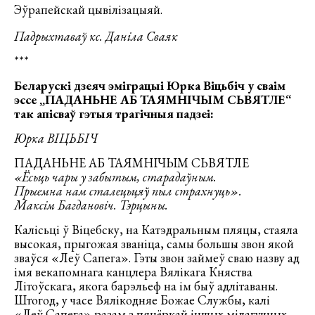
Эўрапейскай цывілізацыяй.
Падрыхтаваў кс. Даніла Сваяк
***
Беларускі дзеяч эміграцыі Юрка Віцьбіч у сваім
эссе „ПАДАНЬНЕ АБ ТАЯМНІЧЫМ СЬВЯТЛЕ“
так апісваў гэтыя трагічныя падзеі:
Юрка ВІЦЬБІЧ
ПАДАНЬНЕ АБ ТАЯМНІЧЫМ СЬВЯТЛЕ
«Ёсьць чары у забытым, старадаўным.
Прыемна нам сталецьцяў пыл страхнуць».
Максім Багдановіч. Тэрцыны.
Калісьці ў Віцебску, на Катэдральным пляцы, стаяла
высокая, прыгожая званіца, самы большы звон якой
зваўся «Леў Сапега». Гэты звон займеў сваю назву ад
імя векапомнага канцлера Вялікага Княства
Літоўскага, якога барэльеф на ім быў адлітаваны.
Штогод, у часе Вялікодняе Божае Службы, калі
«Леў Сапега» разам з пяцёркай іншых мілагучных