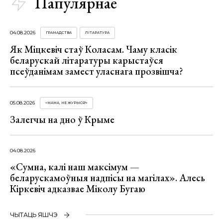
Папулярнае
04.08.2026
ГРАМАДСТВА
ЛІТАРАТУРА
Як Міцкевіч стаў Коласам. Чаму класік
беларускай літаратуры карыстаўся
псеўданімам замест уласнага прозвішча?
05.08.2026
«МАМА, НЕ ЖУРЫСЯ!»
Залегчы на дно ў Крыме
04.08.2026
«Сумна, калі наш максімум —
беларускамоўныя надпісы на магілах». Алесь
Кіркевіч адказвае Міколу Бугаю
ЧЫТАЦЬ ЯШЧЭ