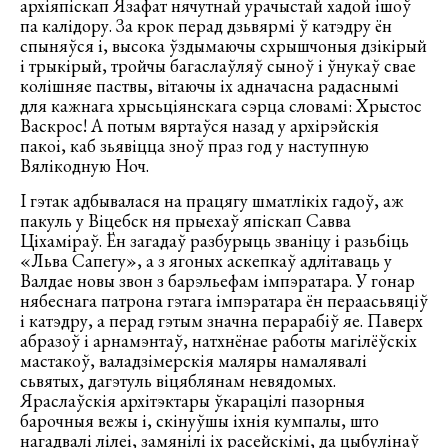
архіяпіскап Язафат нячутнай урачыстай хадой ішоў
па калідору. За крок перад дзьвярмі ў катэдру ён
спыняўся і, высока ўздымаючы схрышчоныя дзікірый
і трыкірый, тройчы багаслаўляў сыноў і ўнукаў свае
колішняе паствы, вітаючы іх адначасна радаснымі
для кажнага хрысьціянскага сэрца словамі: Хрыстос
Васкрос! А потым вяртаўся назад у архірэйскія
пакоі, каб зьявіцца зноў праз год у наступную
Вялікодную Ноч.
І гэтак адбывалася на працягу шматлікіх гадоў, аж
пакуль у Віцебск ня прыехаў япіскап Савва
Ціхаміраў. Ён загадаў разбурыць званіцу і разьбіць
«Льва Сапегу», а з ягоных аскепкаў адлітаваць у
Валдае новы звон з барэльефам імпэратара. У гонар
нябеснага патрона гэтага імпэратара ён пераасьвяціў
і катэдру, а перад гэтым значна перарабіў яе. Паверх
абразоў і арнамэнтаў, натхнёнае работы магілёўскіх
мастакоў, валадзімерскія маляры намалявалі
сьвятых, дагэтуль віцяблянам невядомых.
Яраслаўскія архітэктары ўкарацілі пазорныя
барочныя вежы і, скінуўшы іхнія кумпалы, што
нагадвалі лілеі, замянілі іх расейскімі, да цыбулінаў