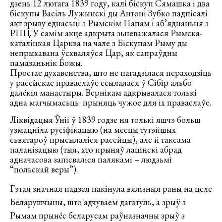
дзень 12 лютага 1839 году, калі біскуп Сямашка і два
біскупы Васіль Лужынскі ды Антоні Зубко падпісалі
акт зрыву еднасьці з Рымскім Папам і аб’яднаньня з
РПЦ. У самім акце адкрыта зьневажалася Рымска-
каталіцкая Царква на чале з Біскупам Рыму ды
непрыхавана ўсхваляўся Цар, як сапраўдны
памазаньнік Божы.
Простае духавенства, што не пагадзілася пераходзіць
у расейскае праваслаўе ссылалася ў Сібір альбо
далёкія манастыры. Вернікам адкрывалася толькі
адна магчымасьць: прыняць чужое для іх праваслаўе.
Ліквідацыя Ўніі ў 1839 годзе ня толькі яшчэ больш
узмацніла русіфікацыю (на месцы тутэйшых
сьвятароў прысылаліся расейцы), але й таксама
паланізацыю (тыя, хто прыняў лацінскі абрад
адначасова запісваліся палякамі – людзьмі
“польскай веры”).
Г
этая значная падзея пакінула вялізныя раны на целе
Беларушчыны, што адчуваем дагэтуль, а зрыў з
Рымам прынёс беларусам раўназначны зрыў з