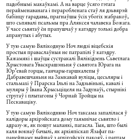
падобнымі макаўкамі. А на варце ўсяго гэтага
перайменаванага і пераробленага стаў ля дзьвярэй
бабінцу гарадавы, прагнаўшы ўсіх убогіх жабракоў,
што сьпявалі псальмы пра Аляксея чалавека Божага.
У часе сьвятаў ён прапушчаў у катэдру толькі добра
апранутых і абутых.
У тую самую Вялікодную Ноч людзі віцебскія
простыя праваслаўныя не патрапілі ў катэдру.
Кажамякі і шаўцы сустракалі Вялікідзень Сьветлага
Хрыстовага Уваскрашэньня ў сьвятога Юрага на
Юр’евай горцы, ганчары-гаршкалепы ў
Дабравешчаньня на Замкавай вуліцы, цесьляры і
стальмахі ў Прарска Ільлі на Задзьвіньні, кавалі і
муляры ў Івана Хрысьціцеля на Задунаўі, стырнікі
стругаў і плытагоны ў Чорнай Тройцы на
Пескаваціку.
У тую самую Вялікоднюю Ноч таксама запалілася ў
калідоры архірэйскага дому таямнічае сьвятло і
адразу-ж, як пошуг маланкі, пагасла. Тыя, што былі
каля вокнаў бачылі, як архіяпіскап Язафат па-
ранейшаму выйшаў з архірэйскіх пакояў, і раптам