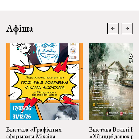
Афіша
Выстава «Графічныя
Выстава Вольгі На
афарызмы Міхаіла
«Жыццё дзвюх рэк