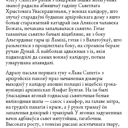
званоў радасна абвяшчаў гадзіну Сьветлага
Хрыстовага Уваскрашэньня, у вокнах калідору, што
злучаў старадаўні будынак архірэйскага дому з яшчэ
больш старажытняй катэдрай імя Аляксея чалавека
Божага, нечакана запальвалася сьвятло. Гэтае
таямнічае сьвятло бачылі віцябляне, як з боку
Альгэрдавае гары ці Ламіхі, гэтак і з Валатоўкаў, што
разьлегліся з процілеглага боку, на стромкім беразе
ручаю Дунай. А найбольш адважныя з іх, якія
падыходзілі да самых вокнаў калідору, потым
узварушана апавядалі.
Адразу пасьля першага гуку «Льва Сапегі» з
архірэйскіх пакояў праз зычыненыя дзьверы
выходзіў у калідор апошні полацкі і віцебскі грэка-
вуніяцкі архіяпіскап Язафат Булгак. На ім былі
ўласьцівыя ягонай годнасьці сьвяточныя белыя
вялікодныя шаты — сакос і амафор, на галаве мітра,
на грудзёх панагія і крыж, а ў рукох трымаў ён
запаленыя дзікірый і трыкірый. У ягоных задуменных
вачох адбіваўся сьвет нятутэйшы, тагабочны.
Высокага росту, з тонкімі рысамі аскэтычнага твару,