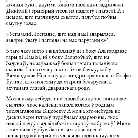
ягоныя рукі з даўгімі тонкімі пальцамі задрыжэлі.
Дыкірый і трыкірый упалі на падлогу і пагаслі. А з
цемры, што паглынула сьвятло, пачуўся поўны
смутку голас:
«Успамяні, Госпадзе, што над намі здарылася;
зьвярні ўвагу і паглядзі на нас паруганых»*.
З таго часу ніхто з віцяблянаў ні з боку Альгэрдавае
гары ці Ламіхі, ні з боку Валатоўкаў, што на
Задунаўі, не заўважваў больш гэтага таямнічага
сьвятла. І з таго часу ніхто з іх не бачыў, каб у
Вялікоднюю Ноч ішоў да катэдры архіяпіскап Язафат
Булгак, што належыў да старога беларускага,
ахутанага славай, дваранскага роду.
Можа каму-небудзь і не спадабаецца тое таямнічае
сьвятло, якое калісьці запальвалася ў родным
тысячагадовым Віцебску? А можа хто-небудзь не
дасьць веры гэтаму цудоўнаму здарэньню, якое
некалі пачуў я ад віцебскіх старцаў-жабракоў? Мяне
гэтае мала турбуе. За тое сам я з дзіцячай
непасрэднай верай стаўлюся да паданьняў, якія