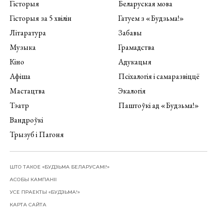
Гісторыя
Беларуская мова
Гісторыя за 5 хвілін
Гатуем з «Будзьма!»
Літаратура
Забавы
Музыка
Грамадства
Кіно
Адукацыя
Афіша
Псіхалогія і самаразвіццё
Мастацтва
Экалогія
Тэатр
Паштоўкі ад «Будзьма!»
Вандроўкі
Трызуб і Пагоня
ШТО ТАКОЕ «БУДЗЬМА БЕЛАРУСАМІ!»
АСОБЫ КАМПАНІІ
УСЕ ПРАЕКТЫ «БУДЗЬМА!»
КАРТА САЙТА