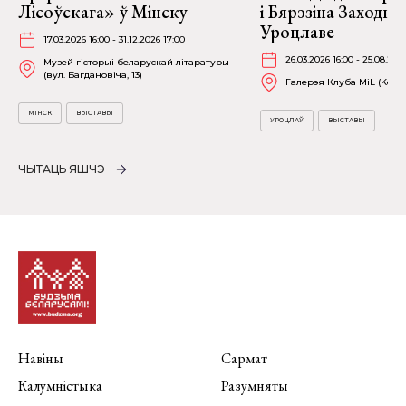
Лісоўскага» ў Мінску
і Бярэзіна Заходня
Уроцлаве
17.03.2026 16:00 - 31.12.2026 17:00
26.03.2026 16:00 - 25.08.202
Музей гісторыі беларускай літаратуры
(вул. Багдановіча, 13)
Галерэя Клуба MiL (Kościu
МІНСК
ВЫСТАВЫ
УРОЦЛАЎ
ВЫСТАВЫ
ЧЫТАЦЬ ЯШЧЭ
Навіны
Сармат
Калумністыка
Разумняты