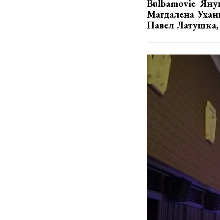
Bulbamovie Яну
Магдалена Уханю
Павел Латушка