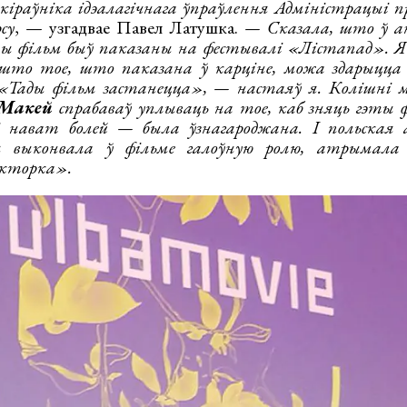
кіраўніка ідэалагічнага ўпраўлення Адміністрацыі пр
су
, — узгадвае Павел Латушка.
— Сказала, што ў ан
эты фільм быў паказаны на фестывалі «Лістапад». 
 што тое, што паказана ў карціне, можа здарыцца 
 «Тады фільм застанецца», — настаяў я. Колішні 
 Макей
спрабаваў уплываць на тое, каб зняць гэты 
і нават болей — была ўзнагароджана. І польска
я выконвала ў фільме галоўную ролю, атрымала 
кторка».