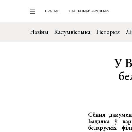
ПРА НАС
ПАДТРЫМАЙ «БУДЗЬМУ»
Навіны
Калумністыка
Гісторыя
Лі
У В
бе
Сёння дакумен
Бадзяка ў вар
беларускіх фі