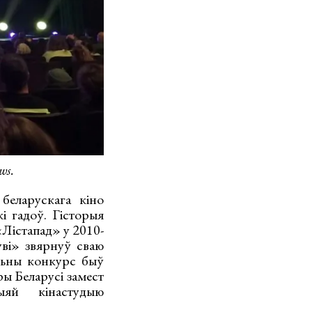
ws.
беларускага кіно
і гадоў. Гісторыя
«Лістапад» у 2010-
ві» звярнуў сваю
альны конкурс быў
ы Беларусі замест
ыяй кінастудыю