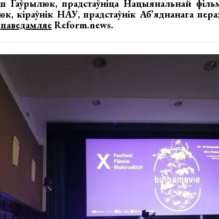
ш Гаўрылюк, прадстаўніца Нацыянальнай філь
к, кіраўнік НАУ, прадстаўнік Аб’яднанага пера
,
паведамляе
Reform.news.