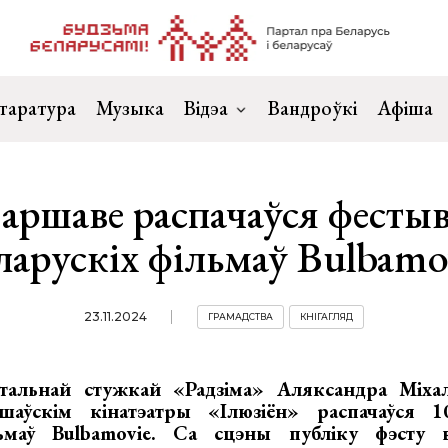
таратура
Музыка
Відэа
Вандроўкі
Афіша
аршаве распачаўся фесты
ларускіх фільмаў Bulbamo
23.11.2024
ГРАМАДСТВА
КНІГАГЛЯД
тальнай стужкай «Радзіма» Аляксандра Міхал
шаўскім кінатэатры «Ілюзіён» распачаўся 1
льмаў Bulbamovie. Са сцэны публіку фэсту в