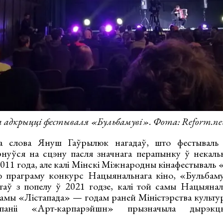
 адкрыцці фестываля «Бульбамуві». Фота: Reform.ne
га слова Януш Гаўрылюк нагадаў, што фестываль 
нуўся на сцэну пасля значнага перапынку ў некальк
2011 года, але калі Мінскі Міжнародны кінафестываль 
ю праграму конкурс Нацыянальнага кіно, «Бульбаму
стаў з попелу ў 2021 годзе, калі той самы Нацыян
рамы «Лістапада» — годам раней Міністэрства культур
паніі «Арт-карпарэйшн» прызначыла дырэкц