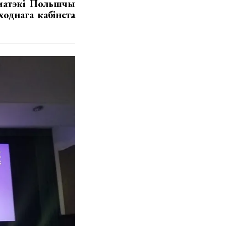
матэкі Польшчы
ходнага кабінета