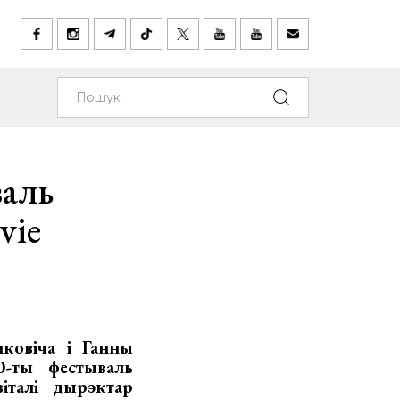
валь
vie
ковіча і Ганны
0-ты фестываль
італі дырэктар