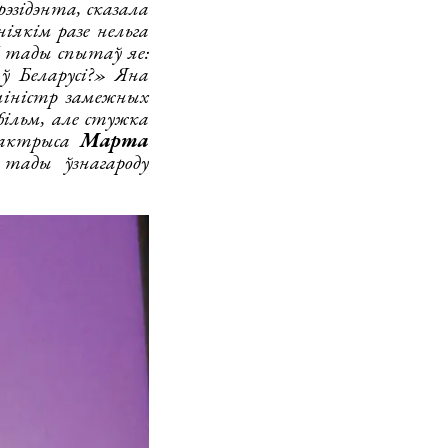
эзідэнта, сказала
іякім разе нельга
Я тады спытаў яе:
ў Беларусі?» Яна
міністр замежных
фільм, але стужка
я актрыса
Марта
тады ўзнагароду