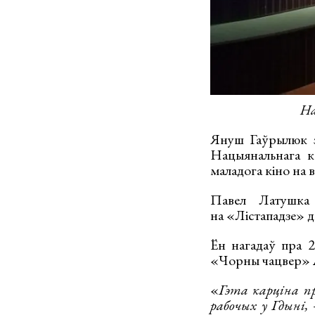
На
Януш Гаўрылюк з
Нацыянальнага 
маладога кіно на 
Павел Латушка 
на «Лістападзе» д
Ён нагадаў пра 
«Чорны чацвер»
«
Гэта карціна пр
рабочых у Гдыні,