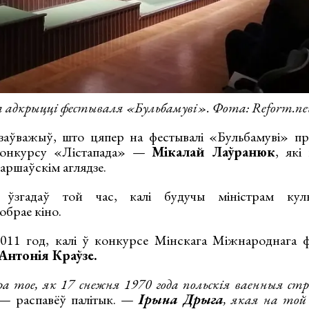
 адкрыцці фестываля «Бульбамуві». Фота: Reform.ne
аўважыў, што цяпер на фестывалі «Бульбамуві» пр
конкурсу «Лістапада» —
Мікалай Лаўранюк
, які
варшаўскім аглядзе.
ўзгадаў той час, калі будучы міністрам куль
обрае кіно.
2011 год, калі ў конкурсе Мінскага Міжнароднага 
Антонія Краўзе.
а тое, як 17 снежня 1970 года польскія ваенныя стр
— распавёў палітык. —
Ірына Дрыга
, якая на то