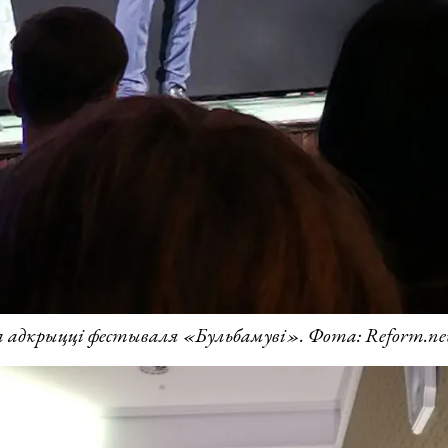
 адкрыцці фестываля «Бульбамуві». Фота: Reform.ne