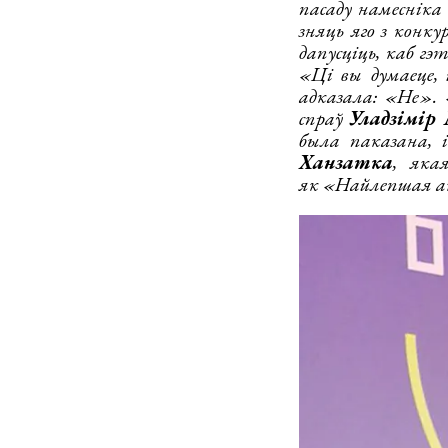
пасаду намесніка 
зняць яго з конкур
дапусціць, каб г
«Ці вы думаеце,
адказала: «Не».
спраў
Уладзімір
была паказана, 
Ханзатка
, яка
як «Найлепшая а