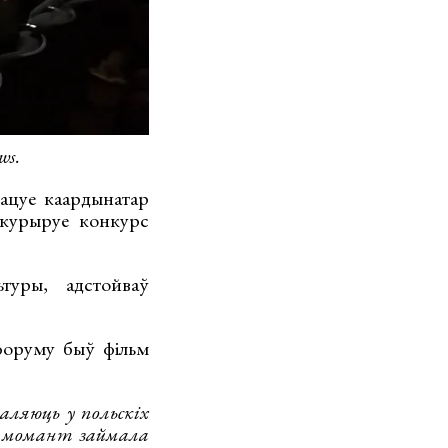
ws.
ацуе каардынатар
 курыруе конкурс
туры, адстойваў
форуму быў фільм
аляюць у польскіх
й момант займала