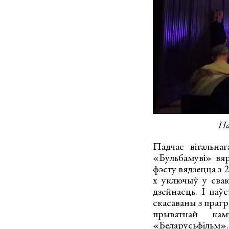
На
Падчас вітальна
«Бульбамуві» вяр
фэсту вядзецца з 
х уключыў у сва
дзейнасць. І паў
скасаваны з праг
прыватнай кам
«Беларусьфільм».