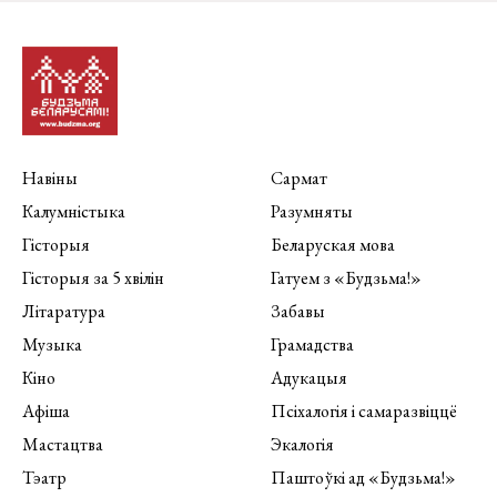
Навіны
Сармат
Калумністыка
Разумняты
Гісторыя
Беларуская мова
Гісторыя за 5 хвілін
Гатуем з «Будзьма!»
Літаратура
Забавы
Музыка
Грамадства
Кіно
Адукацыя
Афіша
Псіхалогія і самаразвіццё
Мастацтва
Экалогія
Тэатр
Паштоўкі ад «Будзьма!»