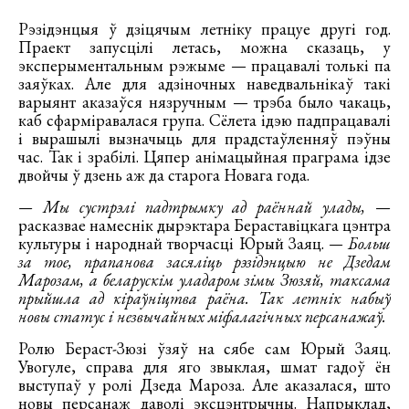
Рэзідэнцыя ў дзіцячым летніку працуе другі год.
Праект запусцілі летась, можна сказаць, у
эксперыментальным рэжыме — працавалі толькі па
заяўках. Але для адзіночных наведвальнікаў такі
варыянт аказаўся нязручным — трэба было чакаць,
каб сфарміравалася група. Сёлета ідэю падпрацавалі
і вырашылі вызначыць для прадстаўленняў пэўны
час. Так і зрабілі. Цяпер анімацыйная праграма ідзе
двойчы ў дзень аж да старога Новага года.
— Мы сустрэлі падтрымку ад раённай улады,
—
расказвае намеснік дырэктара Бераставіцкага цэнтра
культуры і народнай творчасці Юрый Заяц.
— Больш
за тое, прапанова засяліць рэзідэнцыю не Дзедам
Марозам, а беларускім уладаром зімы Зюзяй, таксама
прыйшла ад кіраўніцтва раёна. Так летнік набыў
новы статус і незвычайных міфалагічных персанажаў.
Ролю Бераст-Зюзі ўзяў на сябе сам Юрый Заяц.
Увогуле, справа для яго звыклая, шмат гадоў ён
выступаў у ролі Дзеда Мароза. Але аказалася, што
новы персанаж даволі эксцэнтрычны. Напрыклад,