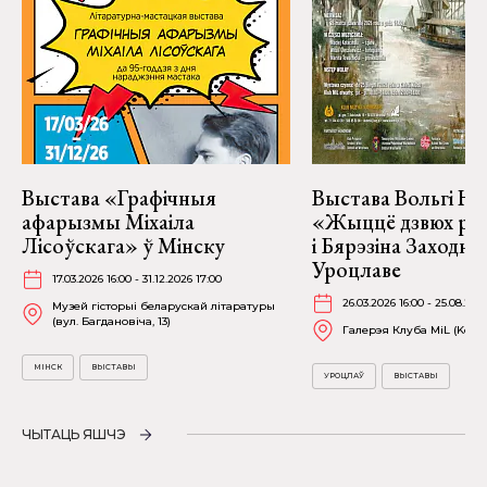
Выстава «Графічныя
Выстава Вольгі На
афарызмы Міхаіла
«Жыццё дзвюх рэк
Лісоўскага» ў Мінску
і Бярэзіна Заходня
Уроцлаве
17.03.2026 16:00 - 31.12.2026 17:00
26.03.2026 16:00 - 25.08.202
Музей гісторыі беларускай літаратуры
(вул. Багдановіча, 13)
Галерэя Клуба MiL (Kościu
МІНСК
ВЫСТАВЫ
УРОЦЛАЎ
ВЫСТАВЫ
ЧЫТАЦЬ ЯШЧЭ