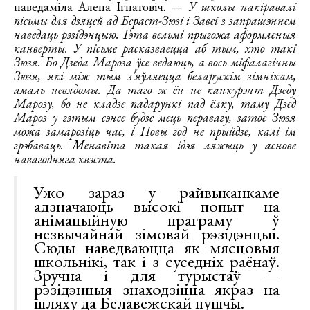
паведаміла Алена Ігнатовіч.
— У школы накіравалі
пісьмы для дзяцей ад Бераст-Зюзі і Завеі з запрашэннем
наведаць рэзідэнцыю. Гэта вельмі прыгожа аформленыя
канверты. У пісьме расказваецца аб тым, хто такі
Зюзя. Бо Дзеда Мароза ўсе ведаюць, а вось міфалагічны
Зюзя, які між тым з'яўляецца беларускім зімнікам,
амаль невядомы. Да таго ж ён не канкурэнт Дзеду
Марозу, бо не кладзе падарункі пад ёлку, таму Дзед
Мароз у гэтым сэнсе будзе мець перавагу, затое Зюзя
можа замарозіць час, і Новы год не прыйдзе, калі ім
грэбаваць. Менавіта такая ідэя ляжыць у аснове
навагодняга квэста.
Ужо зараз у райвыканкаме
адзначаюць высокі попыт на
анімацыйную праграму ў
незвычайнай зімовай рэзідэнцыі.
Сюды наведваюцца як мясцовыя
школьнікі, так і з суседніх раёнаў.
Зручна і для турыстаў —
рэзідэнцыя знаходзіцца якраз на
шляху да Белавежскай пушчы.