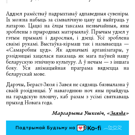
Аддзел рамёстваў падрыхтаваў адпаведныя сувеніры.
Іх можна набыць за сімвалічную цану ці выйграць у
латарэю. Цацкі на ёлцы таксама незвычайныя, яны
зроблены з прыродных матэрыялаў. Прычым удзел у
гэтым прымалі і дарослыя, і дзеці. Усё зроблена
сваімі рукамі. Выстаўка-кірмаш так і называецца —
«Самаробны цуд». Як адзначылі арганізатары, у
рэзідэнцыі хацелася паказаць як мага паўней нашу
беларускую этнічную культуру. А ў нечым — з іншага
боку. Уся анімацыйная праграма вядзецца на
беларускай мове.
Дарэчы, Бераст-Зюзя і Завея не сядзяць бязвылазна ў
сваёй рэзідэнцыі. У навагоднюю ноч яны прыйдуць
на гарадскую плошчу, каб разам з усімі святкаваць
прыход Новага года.
Маргарыта Ушкевіч, «
Звязда
»