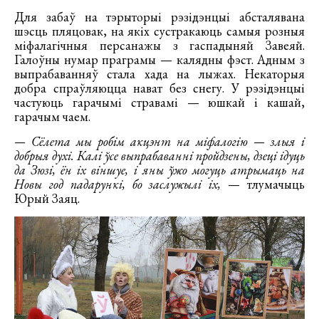
Для забаў на тэрыторыі рэзідэнцыі абсталявана
шэсць пляцовак, на якіх сустракаюць самыя розныя
міфалагічныя персанажы з гаспадыняй Завеяй.
Галоўны нумар праграмы — калядны фэст. Адным з
выпрабаванняў стала хада на лыжах. Некаторыя
добра спраўляюцца нават без снегу. У рэзідэнцыі
частуюць гарачымі стравамі — юшкай і кашай,
гарачым чаем.
— Сёлета мы робім акцэнт на міфалогію — злыя і
добрыя духі. Калі ўсе выпрабаванні пройдзены, дзеці ідуць
да Зюзі, ён іх віншуе, і яны ўжо могуць атрымаць на
Новы год падарункі, бо заслужылі іх,
— тлумачыць
Юрый Заяц.