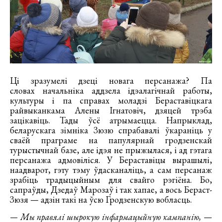
Ці зразумелі дзеці новага персанажа? Па
словах начальніка аддзела ідэалагічнай работы,
культуры і па справах моладзі Бераставіцкага
райвыканкама Алены Ігнатовіч, дзяцей трэба
зацікавіць. Тады ўсё атрымаецца. Напрыклад,
беларускага зімніка Зюзю спрабавалі ўкараніць у
сваёй праграме на папулярнай гродзенскай
турыстычнай базе, але ідэя не прыжылася, і ад гэтага
персанажа адмовіліся. У Бераставіцы вырашылі,
наадварот, гэту тэму ўдасканаліць, а сам персанаж
зрабіць традыцыйным для свайго рэгіёна. Бо,
сапраўды, Дзедаў Марозаў і так хапае, а вось Бераст-
Зюзя — адзін такі на ўсю Гродзенскую вобласць.
— Мы правялі шырокую інфармацыйную кампанію,
—