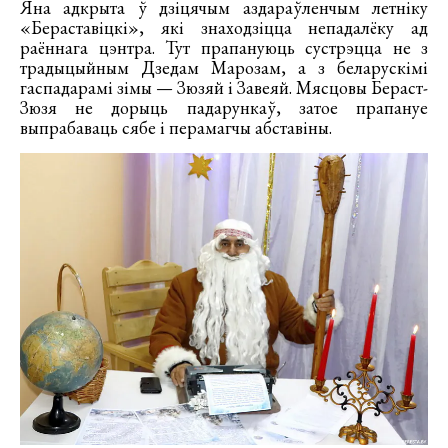
Яна адкрыта ў дзіцячым аздараўленчым летніку
«Бераставіцкі», які знаходзіцца непадалёку ад
раённага цэнтра. Тут прапануюць сустрэцца не з
традыцыйным Дзедам Марозам, а з беларускімі
гаспадарамі зімы — Зюзяй і Завеяй. Мясцовы Бераст-
Зюзя не дорыць падарункаў, затое прапануе
выпрабаваць сябе і перамагчы абставіны.