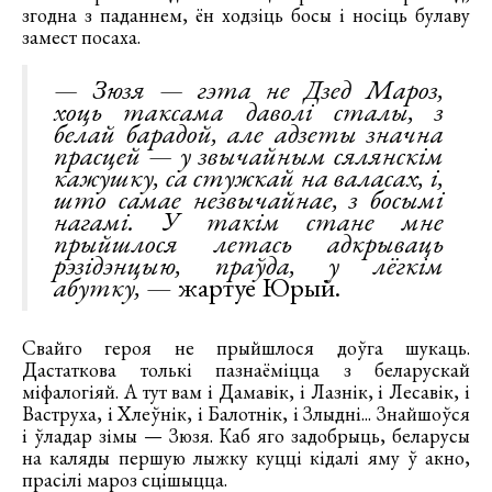
згодна з паданнем, ён ходзіць босы і носіць булаву
замест посаха.
— Зюзя — гэта не Дзед Мароз,
хоць таксама даволі сталы, з
белай барадой, але адзеты значна
прасцей — у звычайным сялянскім
кажушку, са стужкай на валасах, і,
што самае незвычайнае, з босымі
нагамі. У такім стане мне
прыйшлося летась адкрываць
рэзідэнцыю, праўда, у лёгкім
абутку,
— жартуе Юрый.
Свайго героя не прыйшлося доўга шукаць.
Дастаткова толькі пазнаёміцца з беларускай
міфалогіяй. А тут вам і Дамавік, і Лазнік, і Лесавік, і
Ваструха, і Хлеўнік, і Балотнік, і Злыдні... Знайшоўся
і ўладар зімы — Зюзя. Каб яго задобрыць, беларусы
на каляды першую лыжку куцці кідалі яму ў акно,
прасілі мароз сцішыцца.