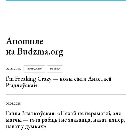
Апошняе
на Budzma.org
07.08.2026
ГРАМАДСТВА
МУЗЫКА
I’m Freaking Crazy — новы сінгл Анастасіі
Рыдлеўскай
07.08.2026
Ганна Златкоўская: «Няхай не перамаглі, але
магчы — гэта рабіць і не здавацца, нават цяпер,
нават у думках»