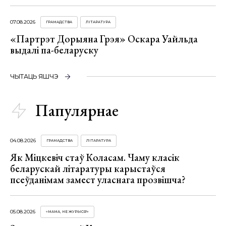
07.08.2026
ГРАМАДСТВА
ЛІТАРАТУРА
«Партрэт Дорыяна Грэя» Оскара Уайльда
выдалі па-беларуску
ЧЫТАЦЬ ЯШЧЭ
Папулярнае
04.08.2026
ГРАМАДСТВА
ЛІТАРАТУРА
Як Міцкевіч стаў Коласам. Чаму класік
беларускай літаратуры карыстаўся
псеўданімам замест уласнага прозвішча?
05.08.2026
«МАМА, НЕ ЖУРЫСЯ!»