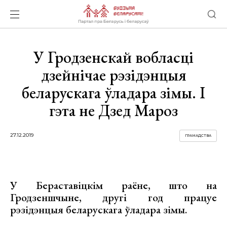
У Гродзенскай вобласці
дзейнічае рэзідэнцыя
беларускага ўладара зімы. І
гэта не Дзед Мароз
27.12.2019
ГРАМАДСТВА
У Бераставіцкім раёне, што на
Гродзеншчыне, другі год працуе
рэзідэнцыя беларускага ўладара зімы.