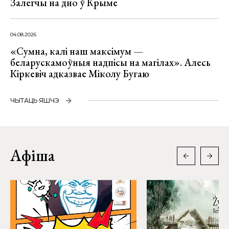
Залегчы на дно ў Крыме
04.08.2026
«Сумна, калі наш максімум —
беларускамоўныя надпісы на магілах». Алесь
Кіркевіч адказвае Міколу Бугаю
ЧЫТАЦЬ ЯШЧЭ
Афіша