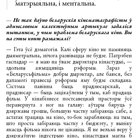
матэрыяльна, і ментальна.
— Не так даўно беларускія кінематаграфісты ў
адмысловым калектыўным артыкуле задаліся
пытаннем, у чым праблема беларускага кіно. Вы
на гэты конт разважалі?
— Гэта ўсё дэмагогія. Калі сферу кіно не памяняць
дыяметральна, нічога развівацца не будзе. Патрэбен
гаспадар — я маю на ўвазе дырэктара кінастудыі, —
здольны ажыццявіць рэформы. Зараз у
«Беларусьфільма» добры дырэктар, але баюся, без
дапамогі правесці рэформы яму будзе складана.
Сістэма павінна быць прадзюсарскай, а
прадзюсар — быць зацікаўлены ў тым, каб прадаць
фільм. У кінабізнесе постсавецкай прасторы ўсё
перавернута з ног на галаву: аўтары бяруць у
дзяржавы грошы, большую частку забіраюць сабе, а
астатак трацяць на кіно, то-бок зарабляюць на тым,
што проста забіраюць частку з бюджэту, у выніку
якасць фільма нікога не цікавіць. Я не вельмі веру ў
дзяржаўную індустрыю кіно, кінастудыя магла б