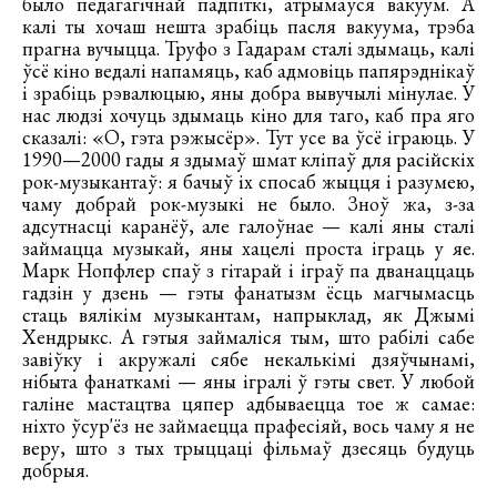
было педагагічнай падпіткі, атрымаўся вакуум. А
калі ты хочаш нешта зрабіць пасля вакуума, трэба
прагна вучыцца. Труфо з Гадарам сталі здымаць, калі
ўсё кіно ведалі напамяць, каб адмовіць папярэднікаў
і зрабіць рэвалюцыю, яны добра вывучылі мінулае. У
нас людзі хочуць здымаць кіно для таго, каб пра яго
сказалі: «О, гэта рэжысёр». Тут усе ва ўсё іграюць. У
1990—2000 гады я здымаў шмат кліпаў для расійскіх
рок-музыкантаў: я бачыў іх спосаб жыцця і разумею,
чаму добрай рок-музыкі не было. Зноў жа, з-за
адсутнасці каранёў, але галоўнае — калі яны сталі
займацца музыкай, яны хацелі проста іграць у яе.
Марк Нопфлер спаў з гітарай і іграў па дванаццаць
гадзін у дзень — гэты фанатызм ёсць магчымасць
стаць вялікім музыкантам, напрыклад, як Джымі
Хендрыкс. А гэтыя займаліся тым, што рабілі сабе
завіўку і акружалі сябе некалькімі дзяўчынамі,
нібыта фанаткамі — яны ігралі ў гэты свет. У любой
галіне мастацтва цяпер адбываецца тое ж самае:
ніхто ўсур'ёз не займаецца прафесіяй, вось чаму я не
веру, што з тых трыццаці фільмаў дзесяць будуць
добрыя.