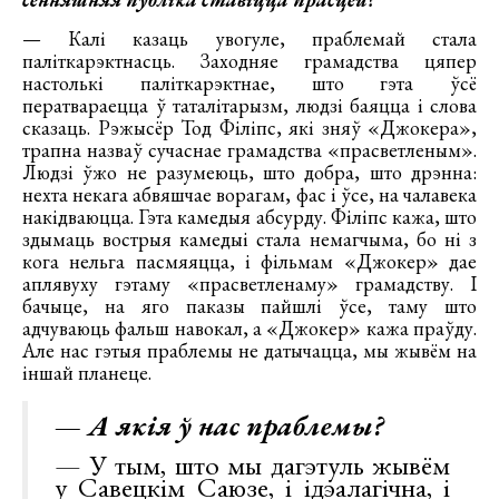
— Калі казаць увогуле, праблемай стала
паліткарэктнасць. Заходняе грамадства цяпер
настолькі паліткарэктнае, што гэта ўсё
ператвараецца ў таталітарызм, людзі баяцца і слова
сказаць. Рэжысёр Тод Філіпс, які зняў «Джокера»,
трапна назваў сучаснае грамадства «прасветленым».
Людзі ўжо не разумеюць, што добра, што дрэнна:
нехта некага абвяшчае ворагам, фас і ўсе, на чалавека
накідваюцца. Гэта камедыя абсурду. Філіпс кажа, што
здымаць вострыя камедыі стала немагчыма, бо ні з
кога нельга пасмяяцца, і фільмам «Джокер» дае
аплявуху гэтаму «прасветленаму» грамадству. І
бачыце, на яго паказы пайшлі ўсе, таму што
адчуваюць фальш навокал, а «Джокер» кажа праўду.
Але нас гэтыя праблемы не датычацца, мы жывём на
іншай планеце.
— А якія ў нас праблемы?
— У тым, што мы дагэтуль жывём
у Савецкім Саюзе, і ідэалагічна, і