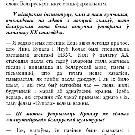
слова Беларусь рызыкуе стаць фармальным.
— У піцерскім інстытуце, калі я там вучылася,
выкладчык на адной з лекцый сказаў, што
беларуская мова была штучна ўтворана ў
пачатку ХХ стагоддзя.
— Я ведаю гэтыя легенды. Ёсць яшчэ легенда пра тое,
што Янка Купала і Якуб Колас былі спецыяльна
засланымі агентамі НКУС. Калі ў пачатку ХХ
стагоддзя пасля ста гадоў забароны стала магчыма
пісаць і выдавацца на беларускай мове, паэты і
пісьменнікі, што да гэтага недзе хаваліся,
павырасталі як грыбы пасля дажджу. І як іх было
шмат, і які гэта быў натхнёны час — людзі жылі
будучыняй і марай аб аднаўленні краіны. Трэба
ведаць, які страшны лёс чакаў прынамсі аднаго з іх,
таму фільм «Купала» вельмі важны.
— Ці можна ўспрымаць Купалу як сімвал
«пакутніцкай» беларускай культуры?
— Так, напэўна, ён павінен быць сімвалам і