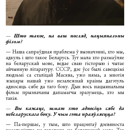
— Што такое, на ваш погляд, нацыянальны
фільм?
— Наша сапраўдная праблема ў вызначэнні, хто мы,
адкуль і што такое Беларусь. Тут мала хто размаўляе
на беларускай мове, ведае сваю гісторыю і чытае
айчынную літаратуру. СССР, дзе ўсе былі савецкімі
людзьмі са сталіцай Масква, ужо няма, а многія
жыхары нашай ужо незалежнай краіны дагэтуль
адносяць сябе да таго боку. Дык вось нацыянальны
фільм прызначаны дапамагчы зразумець, хто мы
такія.
— Вы кажаце, шмат хто адносіць сябе да
небеларускага боку. У чым гэта праяўляецца?
— Па-першае, у тым, што працэнтаў дзевяноста
насельніцтва не гаворыць на беларускай мове. Так