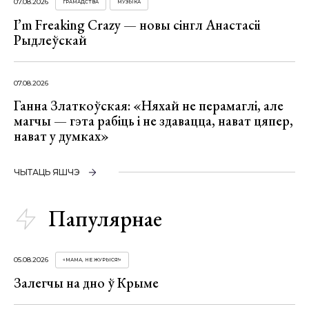
07.08.2026
ГРАМАДСТВА
МУЗЫКА
I’m Freaking Crazy — новы сінгл Анастасіі
Рыдлеўскай
07.08.2026
Ганна Златкоўская: «Няхай не перамаглі, але
магчы — гэта рабіць і не здавацца, нават цяпер,
нават у думках»
ЧЫТАЦЬ ЯШЧЭ
Папулярнае
05.08.2026
«МАМА, НЕ ЖУРЫСЯ!»
Залегчы на дно ў Крыме