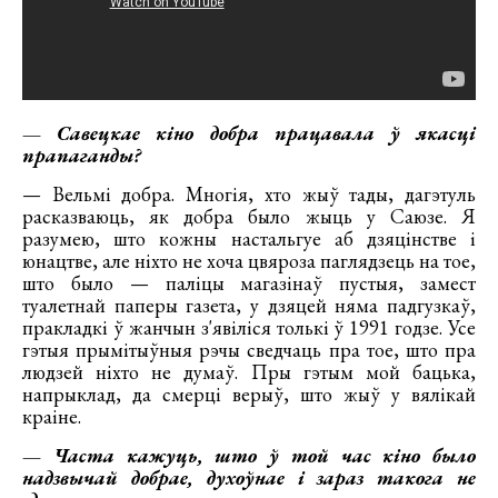
— Савецкае кіно добра працавала ў якасці
прапаганды?
— Вельмі добра. Многія, хто жыў тады, дагэтуль
расказваюць, як добра было жыць у Саюзе. Я
разумею, што кожны настальгуе аб дзяцінстве і
юнацтве, але ніхто не хоча цвяроза паглядзець на тое,
што было — паліцы магазінаў пустыя, замест
туалетнай паперы газета, у дзяцей няма падгузкаў,
пракладкі ў жанчын з'явіліся толькі ў 1991 годзе. Усе
гэтыя прымітыўныя рэчы сведчаць пра тое, што пра
людзей ніхто не думаў. Пры гэтым мой бацька,
напрыклад, да смерці верыў, што жыў у вялікай
краіне.
— Часта кажуць, што ў той час кіно было
надзвычай добрае, духоўнае і зараз такога не