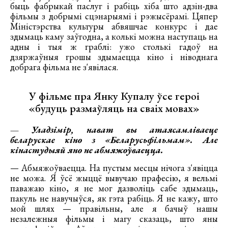
быць фабрыкай паслуг і рабіць хіба што адзін-два
фільмы з добрымі сцэнарыямі і рэжысёрамі. Цяпер
Міністэрства культуры абвяшчае конкурс і дае
здымаць каму заўгодна, а колькі можна наступаць на
адны і тыя ж граблі: ужо столькі гадоў на
дзяржаўныя грошы здымаецца кіно і ніводнага
добрага фільма не з'явілася.
У фільме пра Янку Купалу ўсе героі
«будуць размаўляць на сваіх мовах»
— Уладзімір, нават вы атаясамліваеце
беларускае кіно з «Беларусьфільмам». Але
кінастудыяй яно не абмяжоўваецца.
— Абмяжоўваецца. На пустым месцы нічога з'явіцца
не можа. Я ўсё жыццё вывучаю прафесію, я вельмі
паважаю кіно, я не мог дазволіць сабе здымаць,
пакуль не навучыўся, як гэта рабіць. Я не кажу, што
мой шлях — правільны, але я бачыў нашы
незалежныя фільмы і магу сказаць, што яны