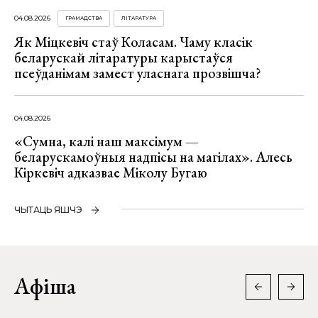
04.08.2026
ГРАМАДСТВА
ЛІТАРАТУРА
Як Міцкевіч стаў Коласам. Чаму класік
беларускай літаратуры карыстаўся
псеўданімам замест уласнага прозвішча?
04.08.2026
«Сумна, калі наш максімум —
беларускамоўныя надпісы на магілах». Алесь
Кіркевіч адказвае Міколу Бугаю
ЧЫТАЦЬ ЯШЧЭ
Афіша