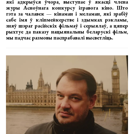
які адкрыўся ўчора, выступае ў якасці члена
журы Асноўнага конкурсу ігравога кіно. Што
гэта за чалавек — кінаман і меламан, які зрабіў
сабе імя ў кліпмейкерстве і здымках рэкламы,
зняў шэраг расійскіх фільмаў і серыялаў, а цяпер
рыхтуе да паказу нацыянальны беларускі фільм,
мы падчас размовы паспрабавалі высветліць.