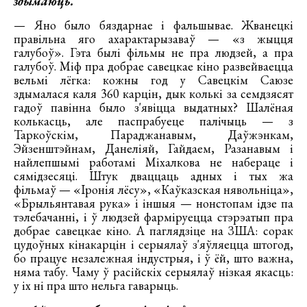
здымаюць.
— Яно было бяздарнае і фальшывае. Жванецкі
правільна яго ахарактарызаваў — «з жыцця
галубоў». Гэта былі фільмы не пра людзей, а пра
галубоў. Міф пра добрае савецкае кіно развейваецца
вельмі лёгка: кожны год у Савецкім Саюзе
здымалася каля 360 карцін, дык колькі за семдзясят
гадоў павінна было з'явіцца выдатных? Шалёная
колькасць, але паспрабуеце палічыць — з
Таркоўскім, Параджанавым, Даўжэнкам,
Эйзенштэйнам, Данеліяй, Гайдаем, Разанавым і
найлепшымі работамі Міхалкова не набераце і
сямідзесяці. Штук дваццаць адных і тых жа
фільмаў — «Іронія лёсу», «Каўказская нявольніца»,
«Брыльянтавая рука» і іншыя — нонстопам ідзе па
тэлебачанні, і ў людзей фарміруецца стэрэатып пра
добрае савецкае кіно. А паглядзіце на ЗША: сорак
цудоўных кінакарцін і серыялаў з'яўляецца штогод,
бо працуе незалежная індустрыя, і ў ёй, што важна,
няма табу. Чаму ў расійскіх серыялаў нізкая якасць:
у іх ні пра што нельга гаварыць.