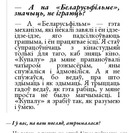
— А на «Беларусьфільме»,
значыць, не іграюць?
— А «Беларусьфільм» — гэта
механізм, які некалі завялі і ён ідзе-
ідзе-ідзе, яго падсілкоўваюць
грашыма, і ён працягвае ісці. Я стаў
супрацоўнічаць з кінастудыяй
толькі для таго, каб зняць кіно.
«Купалу» да мяне прапаноўвалі
чатыром рэжысёрам, яны
спужаліся і адмовіліся. А я не
спужаўся, бо ведаў, пра што
здымаць і як здымаць. Я трыццаць
гадоў ведаў, як гэта рабіць, у мяне
проста не было магчымасці. І
«Купалу» я зрабіў так, як разумею
і ўмею.
— І ў вас, на ваш погляд, атрымалася?