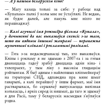
— А ў нашым беларускім кіно?
— Магу казаць толькі за сябе: у рабоце над
«Купалам» палкі ў колы мне не ўстаўлялі. Не ведаю,
як будзе далей, але пакуль мне ніхто не
перашкаджаў.
— Калі агучылі імя рэжысёра фільма «Купала»,
у дачыненні да вас выказваўся скепсіс з-за таго,
што вы вядомы іншымі жанрамі — пераважна
музычнымі кліпамі і рэкламнымі ролікамі.
— Гэта з-за недасведчанасці тых, хто выказваўся.
Кліпы і рэкламу я не здымаю з 2007-га і за гэтыя
дванаццаць гадоў зрабіў дваццаць адзін кіна- і
тэлепраект, у тым ліку з высокім глядацкім
рэйтынгам. Я быў адным з найлепшых кліпмейкераў
на тэрыторыі СНД, адпаведна пра мяне шмат
гаварылі, а калі перайшоў у іншы фармат, маё імя
растварылася, бо серыялаў выпускаецца вялізная
колькасць, і яркіх сярод іх няшмат, да таго ж здымаў
я для Расіі, таму ў беларускіх масмедыя з'яўляўся
рэдка.