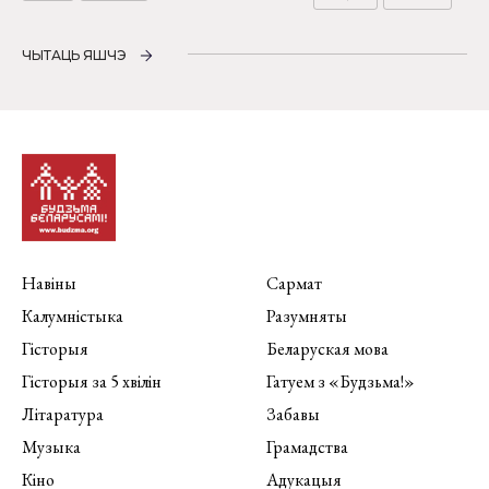
ЧЫТАЦЬ ЯШЧЭ
Навіны
Сармат
Калумністыка
Разумняты
Гісторыя
Беларуская мова
Гісторыя за 5 хвілін
Гатуем з «Будзьма!»
Літаратура
Забавы
Музыка
Грамадства
Кіно
Адукацыя