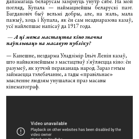
дапамагаць беларусам зазірнуць унутр сябе. На мой
погляд, Купала — наймацнейшы беларускі паэт.
Багдановіч быў вельмі добры, але, на жаль, мала
пажыў, хоць і Купала, як ён сам неаднаразова казаў,
усё найлепшае напісаў да 1917 года.
— А ці можа мастацтва кіно значна
паўплываць на масавую публіку?
— Канешне, нездарма Уладзімір Ільіч Ленін казаў,
што найважнейшым з мастацтваў з'яўляецца кіно: ён
разумеў, як хутчэй пераканаць народ. Зараз гэтым
займаецца тэлебачанне, а тады «правільнае»
мысленне людзям унушалася праз масавы
кінематограф.