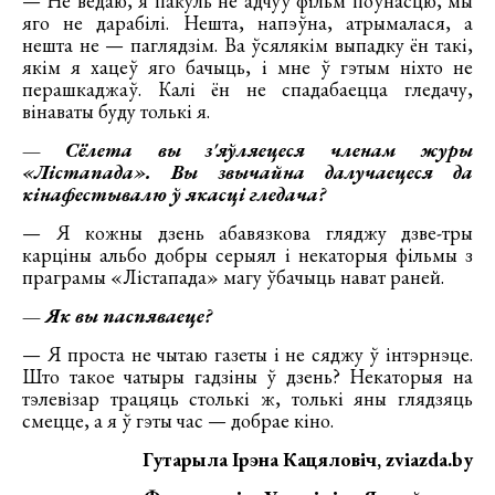
— Не ведаю, я пакуль не адчуў фільм поўнасцю, мы
яго не дарабілі. Нешта, напэўна, атрымалася, а
нешта не — паглядзім. Ва ўсялякім выпадку ён такі,
якім я хацеў яго бачыць, і мне ў гэтым ніхто не
перашкаджаў. Калі ён не спадабаецца гледачу,
вінаваты буду толькі я.
— Сёлета вы з'яўляецеся членам журы
«Лістапада». Вы звычайна далучаецеся да
кінафестывалю ў якасці гледача?
— Я кожны дзень абавязкова гляджу дзве-тры
карціны альбо добры серыял і некаторыя фільмы з
праграмы «Лістапада» магу ўбачыць нават раней.
— Як вы паспяваеце?
— Я проста не чытаю газеты і не сяджу ў інтэрнэце.
Што такое чатыры гадзіны ў дзень? Некаторыя на
тэлевізар трацяць столькі ж, толькі яны глядзяць
смецце, а я ў гэты час — добрае кіно.
Гутарыла Ірэна Кацяловіч, zviazda.by