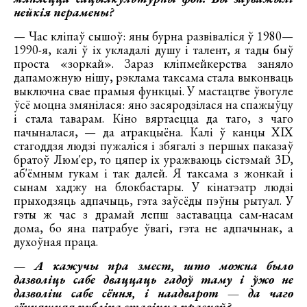
нейкія перамены?
— Час кліпаў сышоў: яны бурна развіваліся ў 1980—
1990-я, калі ў іх укладалі душу і талент, я тады быў
проста «зоркай». Зараз кліпмейкерства заняло
дапаможную нішу, рэклама таксама стала выконваць
выключна свае прамыя функцыі. У мастацтве ўвогуле
ўсё моцна змянілася: яно засяродзілася на спажыўцу
і стала таварам. Кіно вяртаецца да таго, з чаго
пачыналася, — да атракцыёна. Калі ў канцы ХІХ
стагоддзя людзі пужаліся і збягалі з першых паказаў
братоў Люм'ер, то цяпер іх уражваюць сістэмай 3D,
аб'ёмным гукам і так далей. Я таксама з жонкай і
сынам хаджу на блокбастары. У кінатэатр людзі
прыходзяць адпачыць, гэта заўсёды пэўны рытуал. У
гэты ж час з драмай лепш заставацца сам-насам
дома, бо яна патрабуе ўвагі, гэта не адпачынак, а
духоўная праца.
— А кажучы пра змест, што можна было
дазволіць сабе дваццаць гадоў таму і ўжо не
дазволіш сабе сёння, і наадварот — да чаго
сённяшняя публіка ставіцца прасцей?