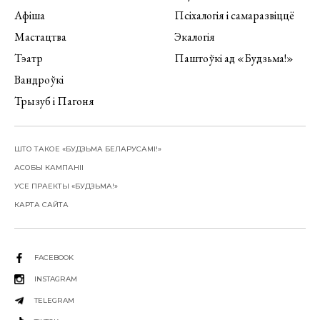
Афіша
Псіхалогія і самаразвіццё
Мастацтва
Экалогія
Тэатр
Паштоўкі ад «Будзьма!»
Вандроўкі
Трызуб і Пагоня
ШТО ТАКОЕ «БУДЗЬМА БЕЛАРУСАМІ!»
АСОБЫ КАМПАНІІ
УСЕ ПРАЕКТЫ «БУДЗЬМА!»
КАРТА САЙТА
FACEBOOK
INSTAGRAM
TELEGRAM