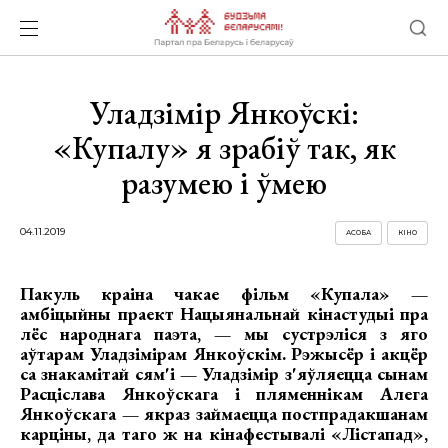
Уладзімір Янкоўскі:
«Купалу» я зрабіў так, як
разумею і ўмею
04.11.2019
АСОБА
КІНО
Пакуль краіна чакае фільм «Купала» —
амбіцыйны праект Нацыянальнай кінастудыі пра
лёс народнага паэта, — мы сустрэліся з яго
аўтарам Уладзімірам Янкоўскім. Рэжысёр і акцёр
са знакамітай сям'і — Уладзімір з'яўляецца сынам
Расціслава Янкоўскага і пляменнікам Алега
Янкоўскага — якраз займаецца постпрадакшанам
карціны, да таго ж на кінафестывалі «Лістапад»,