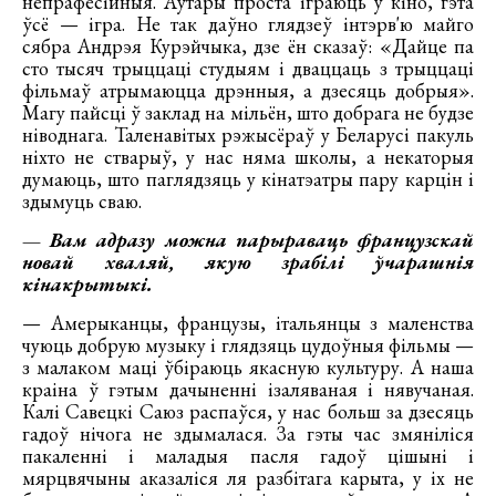
непрафесійныя. Аўтары проста іграюць у кіно, гэта
ўсё — ігра. Не так даўно глядзеў інтэрв'ю майго
сябра Андрэя Курэйчыка, дзе ён сказаў: «Дайце па
сто тысяч трыццаці студыям і дваццаць з трыццаці
фільмаў атрымаюцца дрэнныя, а дзесяць добрыя».
Магу пайсці ў заклад на мільён, што добрага не будзе
ніводнага. Таленавітых рэжысёраў у Беларусі пакуль
ніхто не стварыў, у нас няма школы, а некаторыя
думаюць, што паглядзяць у кінатэатры пару карцін і
здымуць сваю.
— Вам адразу можна парыраваць французскай
новай хваляй, якую зрабілі ўчарашнія
кінакрытыкі.
— Амерыканцы, французы, італьянцы з маленства
чуюць добрую музыку і глядзяць цудоўныя фільмы —
з малаком маці ўбіраюць якасную культуру. А наша
краіна ў гэтым дачыненні ізаляваная і нявучаная.
Калі Савецкі Саюз распаўся, у нас больш за дзесяць
гадоў нічога не здымалася. За гэты час змяніліся
пакаленні і маладыя пасля гадоў цішыні і
мярцвячыны аказаліся ля разбітага карыта, у іх не