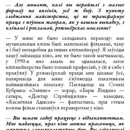
— Але момант, калі вы перайшлі з малых
формаў на вялікія, усё ж быў. З пункту
гледжання майстэрства, ці не трансфармуе
праца з пэўным жанрам, як у вашым выпадку, з
кліпамі і рэкламай, рэжысёрскае мысленне?
— У мяне не было складанага пераходу: мае
музыкальныя кліпы былі маленькімі фільмамі, чаму
я і быў непадобны да іншых кліпмейкераў. Я заўсёды
хацеў займацца кіно, але не было такой магчымасці,
у 1990-я яно амаль не здымалася, затое
кліпмейкерства было топавай прафесіяй, у ёй я сябе і
праяўляў. У рэжысёрскай працы мне цікавае ўсё,
палярнасць для мяне з'яўляецца паказчыкам
найвышэйшага пілатажу. Паглядзіце на Стэнлі
Кубрыка: «Ззянне» — хорар, «Бары Ліндан» —
сатыра, «Доктар Стрэйнджлав» — камедыя,
«Касмічная Адысея» — фантастыка, пры гэтым
кожны фільм станавіўся пераваротам у кіно.
— Вы шмат гадоў працуеце з відэакантэнтам.
Мне падаецца, праз кіно можна прасачыць, як
мяняецца сацыякультурны фон. Вы заўважылі