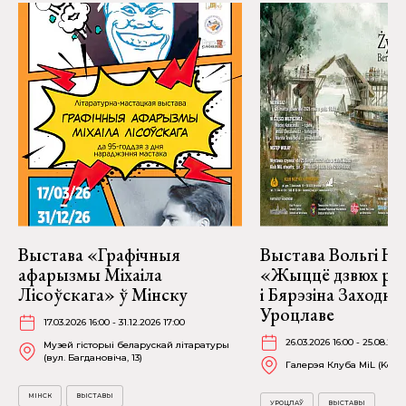
Выстава «Графічныя
Выстава Вольгі На
афарызмы Міхаіла
«Жыццё дзвюх рэк
Лісоўскага» ў Мінску
і Бярэзіна Заходня
Уроцлаве
17.03.2026 16:00 - 31.12.2026 17:00
26.03.2026 16:00 - 25.08.202
Музей гісторыі беларускай літаратуры
(вул. Багдановіча, 13)
Галерэя Клуба MiL (Kościu
МІНСК
ВЫСТАВЫ
УРОЦЛАЎ
ВЫСТАВЫ