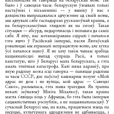
было і ў савецкія часы: беларускую ўжывалі толькі
настаўнікі і пісьменнікі — у выніку ў нас з
дзяцінства выпрацавалася адчужэнне ад сваёй мовы,
мы адчувалі сябе гаспадарамі рускамоўнай краіны, а
на беларускамоўных глядзелі як на ізгояў. Такая
сітуацыя — абсурд, недарэчнасць і непавага да саміх
сябе. Я лічу, нас мэтанакіравана сціралі і пачалося
гэта яшчэ ў Расійскай імперыі, пасля Лютаўскай
рэвалюцыі мы атрымалі непрацяглую волю, але хутка
ўсё пачалося наноў. Я не хачу такім чынам зрабіць
нацыяналісцкі выпад супраць Расіі, я толькі
канстатую, што ў Беларусі мала беларускага, а гэта
амаль этнічная катастрофа. Калі няма каранёў, пра
якую радзіму можа ісці гаворка — паняцце радзімы
за часы СССР, дзе паўстаў кашмарны лозунг «Мой
адрас не дом і не вуліца, мой адрас — Савецкі
Саюз», размылася, гэта наша трагедыя. Як трапна
некалі заўважыў Мікіта Міхалкоў, такая краіна
магла з'явіцца хоць у Афрыцы, бо гэта была імперыя
сацыялістычных рэспублік, а не нацыянальнасцяў. У
сучаснай Беларусі мы, на жаль, працягваем жыць па
інерцыі, культурнага адраджэння не адбываецца, і