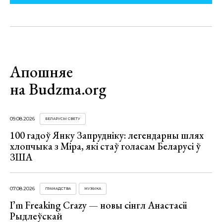
Апошняе
на Budzma.org
09.08.2026
БЕЛАРУСЫ СВЕТУ
100 гадоў Янку Запрудніку: легендарны шлях
хлопчыка з Міра, які стаў голасам Беларусі ў
ЗША
07.08.2026
ГРАМАДСТВА
МУЗЫКА
I’m Freaking Crazy — новы сінгл Анастасіі
Рыдлеўскай