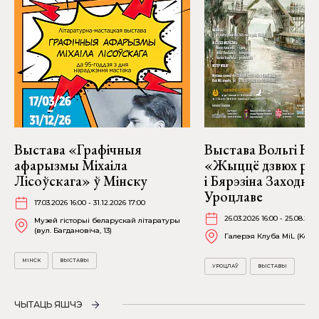
Выстава «Графічныя
Выстава Вольгі На
афарызмы Міхаіла
«Жыццё дзвюх рэк
Лісоўскага» ў Мінску
і Бярэзіна Заходня
Уроцлаве
17.03.2026 16:00 - 31.12.2026 17:00
26.03.2026 16:00 - 25.08.202
Музей гісторыі беларускай літаратуры
(вул. Багдановіча, 13)
Галерэя Клуба MiL (Kościu
МІНСК
ВЫСТАВЫ
УРОЦЛАЎ
ВЫСТАВЫ
ЧЫТАЦЬ ЯШЧЭ