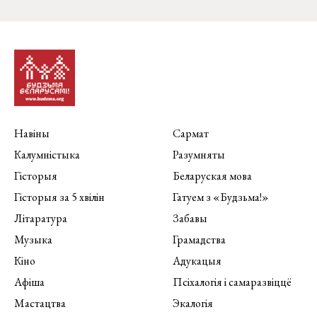
Навіны
Сармат
Калумністыка
Разумняты
Гісторыя
Беларуская мова
Гісторыя за 5 хвілін
Гатуем з «Будзьма!»
Літаратура
Забавы
Музыка
Грамадства
Кіно
Адукацыя
Афіша
Псіхалогія і самаразвіццё
Мастацтва
Экалогія