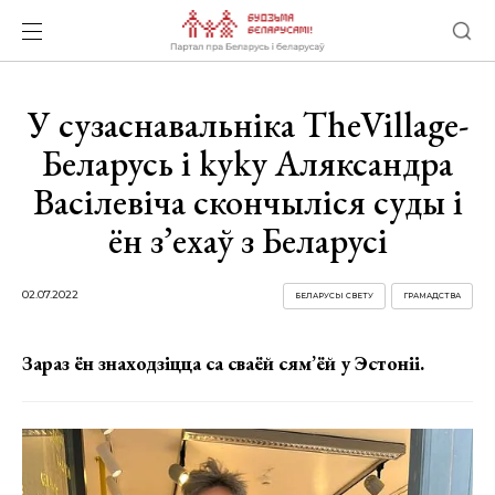
У сузаснавальніка TheVillage-
Беларусь і kyky Аляксандра
Васілевіча скончыліся суды і
ён з’ехаў з Беларусі
02.07.2022
БЕЛАРУСЫ СВЕТУ
ГРАМАДСТВА
Зараз ён знаходзіцца са сваёй сям’ёй у Эстоніі.