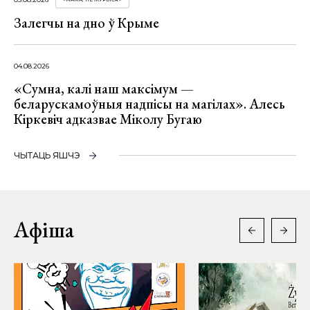
Залегчы на дно ў Крыме
04.08.2026
«Сумна, калі наш максімум —
беларускамоўныя надпісы на магілах». Алесь
Кіркевіч адказвае Міколу Бугаю
ЧЫТАЦЬ ЯШЧЭ
Афіша