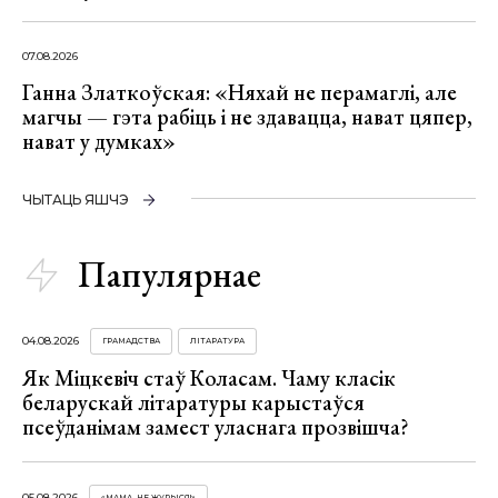
07.08.2026
Ганна Златкоўская: «Няхай не перамаглі, але
магчы — гэта рабіць і не здавацца, нават цяпер,
нават у думках»
ЧЫТАЦЬ ЯШЧЭ
Папулярнае
04.08.2026
ГРАМАДСТВА
ЛІТАРАТУРА
Як Міцкевіч стаў Коласам. Чаму класік
беларускай літаратуры карыстаўся
псеўданімам замест уласнага прозвішча?
05.08.2026
«МАМА, НЕ ЖУРЫСЯ!»