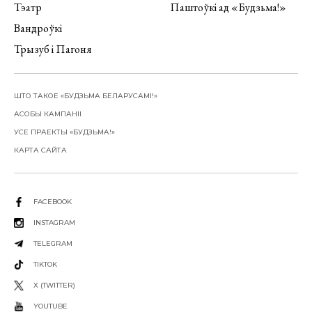
Тэатр
Паштоўкі ад «Будзьма!»
Вандроўкі
Трызуб і Пагоня
ШТО ТАКОЕ «БУДЗЬМА БЕЛАРУСАМІ!»
АСОБЫ КАМПАНІІ
УСЕ ПРАЕКТЫ «БУДЗЬМА!»
КАРТА САЙТА
FACEBOOK
INSTAGRAM
TELEGRAM
TIKTOK
X (TWITTER)
YOUTUBE