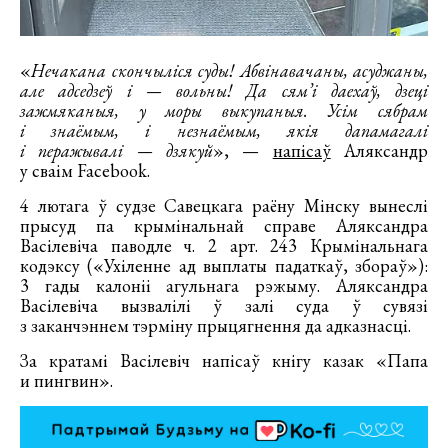
«
Нечакана скончыліся суды! Абвінавачаны, асуджаны,
але адседзеў і — вольны! Да сям’і даехаў, дзеці
зажмяканыя, у моры выкупаныя. Усім сябрам
і знаёмым, і незнаёмым, якія дапамагалі
і перажывалі — дзякуй
», —
напісаў
Аляксандр
у сваім Facebook.
4 лютага ў судзе Савецкага раёну Мінску вынеслі
прысуд па крымінальнай справе Аляксандра
Васілевіча паводле ч. 2 арт. 243 Крымінальнага
кодэксу («Ухіленне ад выплаты падаткаў, збораў»):
3 гады калоніі агульнага рэжыму. Аляксандра
Васілевіча вызвалілі ў залі суда ў сувязі
з заканчэннем тэрміну прыцягнення да адказнасці.
За кратамі Васілевіч напісаў кнігу казак «Папа
и пингвин».