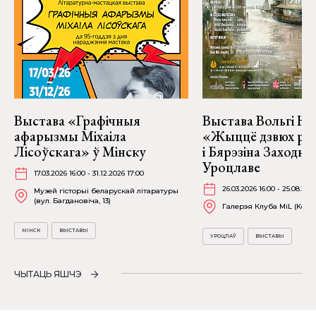
Выстава «Графічныя
Выстава Вольгі На
афарызмы Міхаіла
«Жыццё дзвюх рэк
Лісоўскага» ў Мінску
і Бярэзіна Заходня
Уроцлаве
17.03.2026 16:00 - 31.12.2026 17:00
26.03.2026 16:00 - 25.08.202
Музей гісторыі беларускай літаратуры
(вул. Багдановіча, 13)
Галерэя Клуба MiL (Kościu
МІНСК
ВЫСТАВЫ
УРОЦЛАЎ
ВЫСТАВЫ
ЧЫТАЦЬ ЯШЧЭ