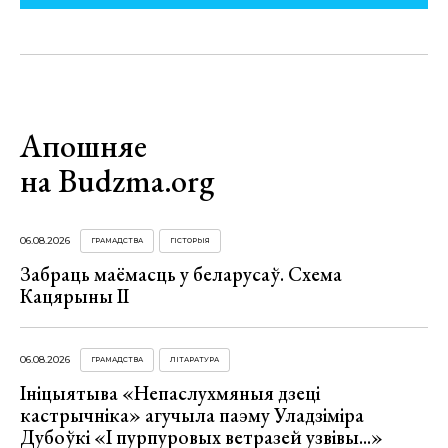
Апошняе
на Budzma.org
06.08.2026
ГРАМАДСТВА
ГІСТОРЫЯ
Забраць маёмасць у беларусаў. Схема
Кацярыны ІІ
06.08.2026
ГРАМАДСТВА
ЛІТАРАТУРА
Ініцыятыва «Непаслухмяныя дзеці
кастрычніка» агучыла паэму Уладзіміра
Дубоўкі «І пурпуровых ветразей узвівы...»