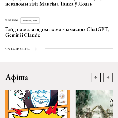
невядомы візіт Максіма Танка ў Лодзь
31.07.2026
ГРАМАДСТВА
Гайд па малавядомых магчымасцях ChatGPT,
Gemini і Claude
ЧЫТАЦЬ ЯШЧЭ
Афіша