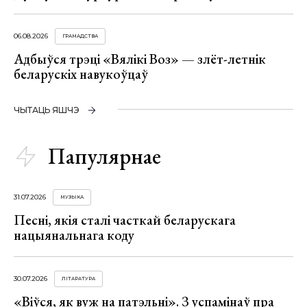
06.08.2026
ГРАМАДСТВА
Адбыўся трэці «Вялікі Воз» — злёт-летнік
беларускіх навукоўцаў
ЧЫТАЦЬ ЯШЧЭ
Папулярнае
31.07.2026
МУЗЫКА
Песні, якія сталі часткай беларускага
нацыянальнага коду
30.07.2026
ЛІТАРАТУРА
«Віўся, як вуж на патэльні». З успамінаў пра