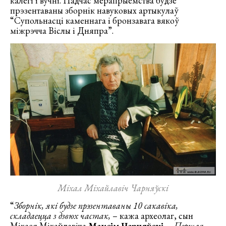
калегі і вучні. Падчас мерапрыемства будзе
прэзентаваны зборнік навуковых артыкулаў
“Супольнасці каменнага і бронзавага вякоў
міжрэчча Віслы і Дняпра”.
Міхал Міхайлавіч Чарняўскі
“
Зборнік, які будзе прэзентаваны 10 сакавіка,
складаецца з дзвюх частак,
– кажа археолаг, сын
Міхася Міхайлавіча
Максім Чарняўскі
. –
Першая