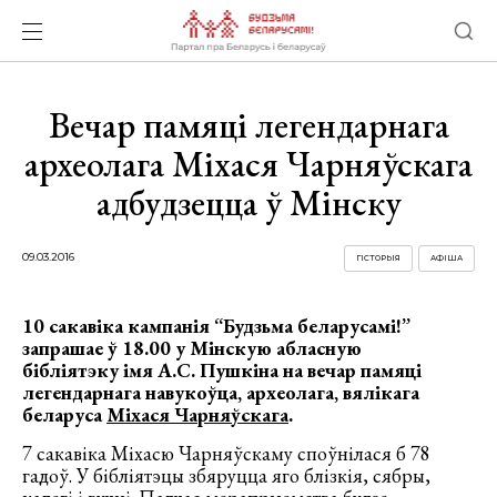
Вечар памяці легендарнага
археолага Міхася Чарняўскага
адбудзецца ў Мінску
09.03.2016
ГІСТОРЫЯ
АФІША
10 сакавіка кампанія “Будзьма беларусамі!”
запрашае ў 18.00 у Мінскую абласную
бібліятэку імя А.С. Пушкіна на вечар памяці
легендарнага навукоўца, археолага, вялікага
беларуса
Міхася Чарняўскага
.
7 сакавіка Міхасю Чарняўскаму споўнілася б 78
гадоў. У бібліятэцы збяруцца яго блізкія, сябры,