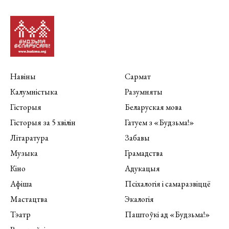
Навіны
Сармат
Калумністыка
Разумняты
Гісторыя
Беларуская мова
Гісторыя за 5 хвілін
Гатуем з «Будзьма!»
Літаратура
Забавы
Музыка
Грамадства
Кіно
Адукацыя
Афіша
Псіхалогія і самаразвіццё
Мастацтва
Экалогія
Тэатр
Паштоўкі ад «Будзьма!»