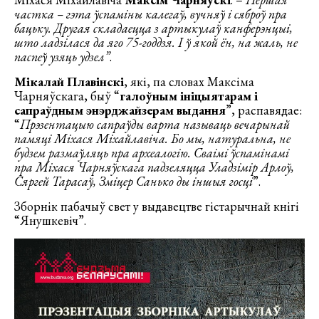
частка – гэта ўспаміны калегаў, вучняў і сяброў пра
бацьку. Другая складаецца з артыкулаў канферэнцыі,
што ладзілася да яго 75-годдзя. І ў якой ён, на жаль, не
паспеў узяць удзел”
.
Мікалай Плавінскі
, які, па словах Максіма
Чарняўскага, быў “
галоўным ініцыятарам і
сапраўдным энэрджайзерам выдання
”, распавядае:
“
Прэзентацыю сапраўды варта называць вечарынай
памяці Міхася Міхайлавіча. Бо мы, натуральна, не
будзем размаўляць пра археалогію. Сваімі ўспамінамі
пра Міхася Чарняўскага падзеляцца Уладзімір Арлоў,
Сяргей Тарасаў, Зміцер Санько ды іншыя госці
”.
Зборнік пабачыў свет у выдавецтве гістарычнай кнігі
“Янушкевіч”.