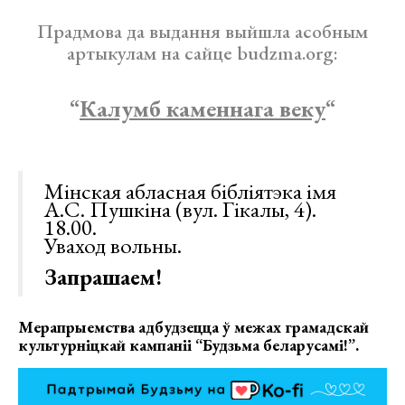
Прадмова да выдання выйшла асобным
артыкулам на сайце budzma.org:
“
Калумб каменнага веку
“
Мінская абласная бібліятэка імя
А.С. Пушкіна (вул. Гікалы, 4).
18.00.
Уваход вольны.
Запрашаем!
Мерапрыемства адбудзецца ў межах грамадскай
культурніцкай кампаніі “Будзьма беларусамі!”.