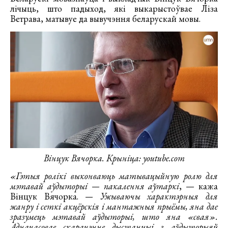
лічыць, што падыход, які выкарыстоўвае Ліза
Ветрава, матывуе да вывучэння беларускай мовы.
Вінцук Вячорка. Крыніца: youtube.com
«Гэтыя ролікі выконваюць матывацыйную ролю для
мэтавай аўдыторыі — пакалення аўтаркі
, — кажа
Вінцук Вячорка.
— Ужываючы характэрныя для
жанру і сеткі акцёрскія і мантажныя прыёмы, яна дае
зразумець мэтавай аўдыторыі, што яна «свая».
Адначасовае скарачэнне дыстанцыі з аўдыторыяй