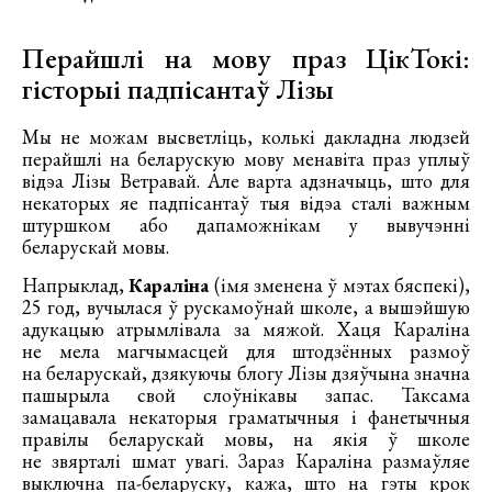
Перайшлі на мову праз ЦікТокі:
гісторыі падпісантаў Лізы
Мы не можам высветліць, колькі дакладна людзей
перайшлі на беларускую мову менавіта праз уплыў
відэа Лізы Ветравай. Але варта адзначыць, што для
некаторых яе падпісантаў тыя відэа сталі важным
штуршком або дапаможнікам у вывучэнні
беларускай мовы.
Напрыклад,
Караліна
(імя зменена ў мэтах бяспекі),
25 год, вучылася ў рускамоўнай школе, а вышэйшую
адукацыю атрымлівала за мяжой. Хаця Караліна
не мела магчымасцей для штодзённых размоў
на беларускай, дзякуючы блогу Лізы дзяўчына значна
пашырыла свой слоўнікавы запас. Таксама
замацавала некаторыя граматычныя і фанетычныя
правілы беларускай мовы, на якія ў школе
не звярталі шмат увагі. Зараз Караліна размаўляе
выключна па-беларуску, кажа, што на гэты крок