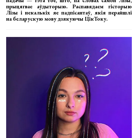
падачы — гэта тое, што, па словах самой Лізы,
прыцягвае аўдыторыю. Распавядаем гісторыю
Лізы і некалькіх яе падпісантаў, якія перайшлі
на беларускую мову дзякуючы ЦікТоку.