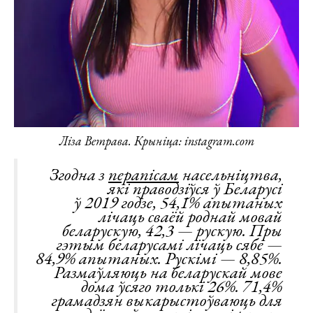
Ліза Ветрава. Крыніца: instagram.com
Згодна з
перапісам
насельніцтва,
які праводзіўся ў Беларусі
ў 2019 годзе, 54,1% апытаных
лічаць сваёй роднай мовай
беларускую, 42,3 — рускую. Пры
гэтым беларусамі лічаць сябе —
84,9% апытаных. Рускімі — 8,85%.
Размаўляюць на беларускай мове
дома ўсяго толькі 26%. 71,4%
грамадзян выкарыстоўваюць для