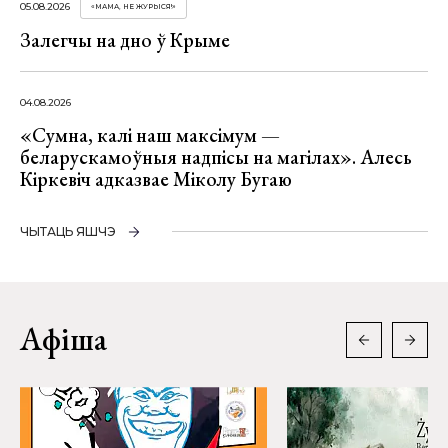
05.08.2026
«МАМА, НЕ ЖУРЫСЯ!»
Залегчы на дно ў Крыме
04.08.2026
«Сумна, калі наш максімум —
беларускамоўныя надпісы на магілах». Алесь
Кіркевіч адказвае Міколу Бугаю
ЧЫТАЦЬ ЯШЧЭ
Афіша