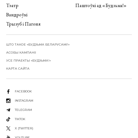
Тэатр
Паштоўкі ад «Будзьма!»
Вандроўкі
Трызуб і Пагоня
ШТО ТАКОЕ «БУДЗЬМА БЕЛАРУСАМІ!»
АСОБЫ КАМПАНІІ
УСЕ ПРАЕКТЫ «БУДЗЬМА!»
КАРТА САЙТА
FACEBOOK
INSTAGRAM
TELEGRAM
TIKTOK
X (TWITTER)
YOUTUBE