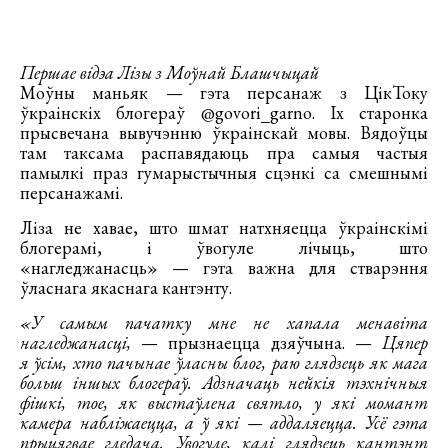
Першае відэа Лізы з Моўнай Блашчыцай
Моўны маньяк — гэта персанаж з ЦікТоку
ўкраінскіх блогераў @govori_garno. Іх старонка
прысвечана вывучэнню ўкраінскай мовы. Вядоўцы
там таксама распавядаюць пра самыя частыя
памылкі праз гумарыстычныя сцэнкі са смешнымі
персанажамі.
Ліза не хавае, што шмат натхняецца ўкраінскімі
блогерамі, і ўвогуле лічыць, што
«нагледжанасць» — гэта важна для стварэння
ўласнага якаснага кантэнту.
«У самым пачатку мне не хапала менавіта
нагледжанасці,
— прызнаецца дзяўчына. —
Цяпер
я ўсім, хто пачынае ўласны блог, раю глядзець як мага
больш іншых блогераў. Адзначаць нейкія тэхнічныя
фішкі, тое, як выстаўлена святло, у які момант
камера набліжаецца, а ў які — аддаляецца. Усё гэта
прыцягвае гледача. Увогуле, калі глядзець кантэнт