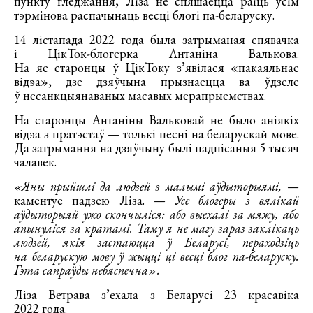
пункту гледжання, Ліза не спяшаецца раіць усім
тэрмінова распачынаць весці блогі па-беларуску.
14 лістапада 2022 года была затрыманая спявачка
і ЦікТок-блогерка Антаніна Валькова.
На яе старонцы ў ЦікТоку з’явілася «пакаяльнае
відэа», дзе дзяўчына прызнаецца ва ўдзеле
ў несанкцыянаваных масавых мерапрыемствах.
На старонцы Антаніны Вальковай не было аніякіх
відэа з пратэстаў — толькі песні на беларускай мове.
Да затрымання на дзяўчыну былі падпісаныя 5 тысяч
чалавек.
«Яны прыйшлі да людзей з малымі аўдыторыямі,
—
каментуе падзею Ліза. —
Усе блогеры з вялікай
аўдыторыяй ужо скончыліся: або выехалі за мяжу, або
апынуліся за кратамі. Таму я не магу зараз заклікаць
людзей, якія застаюцца ў Беларусі, пераходзіць
на беларускую мову ў жыцці ці весці блог па-беларуску.
Гэта сапраўды небяспечна».
Ліза Ветрава з’ехала з Беларусі 23 красавіка
2022 года.