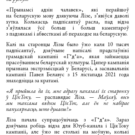
«Прынамсі адзін чалавек», які перайшоў
на беларускую мову дзякуючы Лізе, з’явіўся даволі
хутка. Колькасць падпісантаў расла, пад відэа
з’яўлялася ўсё больш і больш каментароў
з падзякамі і абвесткамі аб пераходзе на беларускую.
Калі на старонцы Лізы было ўжо каля 10 тысяч
падпісантаў, дзяўчыне напісалі прадстаўнікі
грамадскай кампаніі «Г*д*а», якая займаецца
прасоўваннем беларускай культуры. Цяпер кампанія
прызнана экстрэмісцкай у Беларусі, а заснавальнік
кампаніі Павел Белавус з 15 лістапада 2021 года
знаходзіцца за кратамі.
«Я прыйшла да іх, мне адразу паказалі іх старонку
ў ЦікТоку,
— распавядае Ліза.
— Маўляў, вось
мы таксама вядзем ЦікТок, але ён не набірае
папулярнасць, што думаеш?»
Ліза пачала супрацоўнічаць з «Г*д*а». Зараз
дзяўчына робіць відэа для Ютуб-канала і ЦікТоку
кампаніі, але ўжо не столькі на моўную, колькі