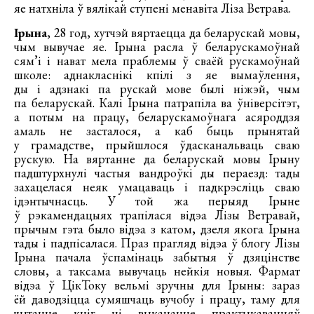
яе натхніла ў вялікай ступені менавіта Ліза Ветрава.
Ірына
, 28 год, хутчэй вяртаецца да беларускай мовы,
чым вывучае яе. Ірына расла ў беларускамоўнай
сям’і і нават мела праблемы ў сваёй рускамоўнай
школе: аднакласнікі кпілі з яе вымаўлення,
ды і адзнакі па рускай мове былі ніжэй, чым
па беларускай. Калі Ірына патрапіла ва ўніверсітэт,
а потым на працу, беларускамоўнага асяроддзя
амаль не засталося, а каб быць прынятай
у грамадстве, прыйшлося ўдасканальваць сваю
рускую. На вяртанне да беларускай мовы Ірыну
падштурхнулі частыя вандроўкі ды пераезд: тады
захацелася неяк умацаваць і падкрэсліць сваю
ідэнтычнасць. У той жа перыяд Ірыне
ў рэкамендацыях трапілася відэа Лізы Ветравай,
прычым гэта было відэа з катом, дзеля якога Ірына
тады і падпісалася. Праз прагляд відэа ў блогу Лізы
Ірына пачала ўспамінаць забытыя ў дзяцінстве
словы, а таксама вывучаць нейкія новыя. Фармат
відэа ў ЦікТоку вельмі зручны для Ірыны: зараз
ёй даводзіцца сумяшчаць вучобу і працу, таму для
чытанне кніг ці выкананне практыкаванняў