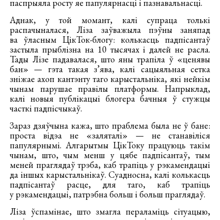
паспрыяла росту яе папулярнасці і пазнавальнасці.
Аднак, у той момант, калі супраца толькі
распачыналася, Ліза заўважыла пэўны заняпад
ва ўласным ЦікТок-блогу: колькасць падпісантаў
застыла прыблізна на 10 тысячах і далей не расла.
Тады Лізе падавалася, што яны трапіла ў «ценявы
бан» — гэта такая з’ява, калі сацыяльная сетка
зніжае ахоп кантэнту таго карыстальніка, які нейкім
чынам парушае правілы платформы. Напрыклад,
калі новыя публікацыі блогера бачныя ў стужцы
часткі падпісчыкаў.
Зараз дзяўчына кажа, што праблема была не ў бане:
проста відэа не «заляталі» — не станавіліся
папулярнымі. Алгарытмы ЦікТоку працуюць такім
чынам, што, чым менш у цябе падпісантаў, тым
меней праглядаў трэба, каб трапіць у рэкамендацыі
да іншых карыстальнікаў. Суадносна, калі колькасць
падпісантаў расце, для таго, каб трапіць
у рэкамендацыі, патрэбна больш і больш праглядаў.
Ліза ўспамінае, што змагла пераламіць сітуацыю,