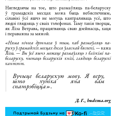
Нягледзячы на тое, што размаўляць па-беларуску
ў грамадскіх месцах можа быць небяспечным,
сілавікі ўсё яшчэ не могуць кантраляваць усё, што
людзі глядзяць у сваіх тэлефонах. Таму такія творцы,
як Ліза Ветрава, працягваюць сваю дзейнасць, хаця
і пераважна за мяжой.
«Няма нічога дрэннага ў тым, каб размаўляць па-
руску ў грамадскіх месцах дзеля ўласнай бяспекі, —
кажа
Ліза.
— Вы ўсё яшчэ можаце размаўляць з блізкімі па-
беларуску, чытаць беларускія кнігі, глядзець беларускі
кантэнт.
Вучыце беларускую мову. Я веру,
што хутка яна вам
спатрэбіцца»
.
Д. Г., budzma.org