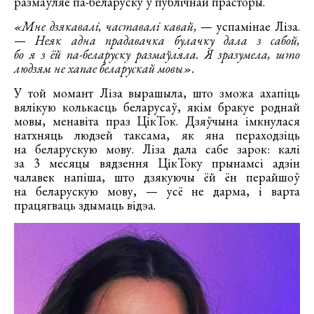
размаўляе па-беларуску ў публічнай прасторы.
«Мне дзякавалі, частавалі кавай,
— успамінае Ліза.
—
Неяк адна прадавачка булачку дала з сабой,
бо я з ёй па-беларуску размаўляла. Я зразумела, што
людзям не хапае беларускай мовы».
У той момант Ліза вырашыла, што зможа ахапіць
вялікую колькасць беларусаў, якім бракуе роднай
мовы, менавіта праз ЦікТок. Дзяўчына імкнулася
натхняць людзей таксама, як яна пераходзіць
на беларускую мову. Ліза дала сабе зарок: калі
за 3 месяцы вядзення ЦікТоку прынамсі адзін
чалавек напіша, што дзякуючы ёй ён перайшоў
на беларускую мову, — усё не дарма, і варта
працягваць здымаць відэа.