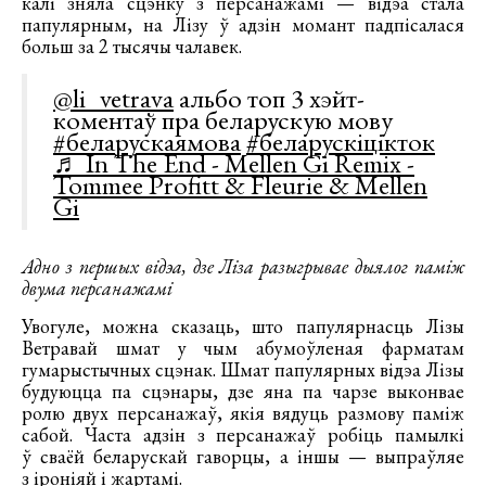
калі зняла сцэнку з персанажамі — відэа стала
папулярным, на Лізу ў адзін момант падпісалася
больш за 2 тысячы чалавек.
@li_vetrava
альбо топ 3 хэйт-
коментаў пра беларускую мову
#беларускаямова
#беларускіцікток
♬ In The End - Mellen Gi Remix -
Tommee Profitt & Fleurie & Mellen
Gi
Адно з першых відэа, дзе Ліза разыгрывае дыялог паміж
двума персанажамі
Увогуле, можна сказаць, што папулярнасць Лізы
Ветравай шмат у чым абумоўленая фарматам
гумарыстычных сцэнак. Шмат папулярных відэа Лізы
будуюцца па сцэнары, дзе яна па чарзе выконвае
ролю двух персанажаў, якія вядуць размову паміж
сабой. Часта адзін з персанажаў робіць памылкі
ў сваёй беларускай гаворцы, а іншы — выпраўляе
з іроніяй і жартамі.