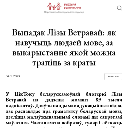
Выпадак Лізы Ветравай: як
навучыць людзей мове, за
выкарыстанне якой можна
трапіць за краты
04.01.2023
КУЛЬТУРА
У ЦікТоку беларускамоўнай блогеркі Лізы
Ветравай на дадзены момант 89 тысяч
падпісантаў. Дзяўчына здымае адукацыйныя відэа,
дзе распавядае пра граматыку беларускай мовы,
дзеліцца малаўжывальнымі словамі ды сакрэтамі
маўлення. Частая змена вобразаў, гумар і лёгкасць