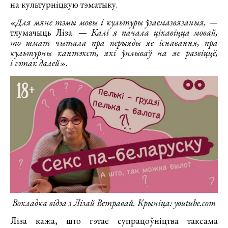
на культурніцкую тэматыку.
«Для мяне тэмы мовы і культуры ўзаемазвязаныя,
—
тлумачыць Ліза. —
Калі я пачала цікавіцца мовай,
то шмат чытала пра перыяды яе існавання, пра
культурны кантэкст, які ўплываў на яе развіццё,
і гэтак далей».
Вокладка відэа з Лізай Ветравай. Крыніца: youtube.com
Ліза кажа, што гэтае супрацоўніцтва таксама