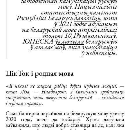
штодзённай камунікацыі рускую
мову. Нацыянальны
статыстычны камітэт
Рэспублікі Беларусь
даводзіць
, што
ў 2021 годзе адукацыю
на беларускай мове атрымлівалі
толькі 10,1% школьнікаў.
ЮНЕСКА
ўключыла
беларускую
ў атлас моў, якія знаходзяцца
ў небяспецы.
ЦікТок і родная мова
«Я ніколі не хацела рабіць доўгія нудныя лекцыі, —
кажа Ліза. — Наадварот, я імкнулася зруйнаваць
стэрэатып, што вывучэнне беларускай — складаная
і нудная справа».
Сама блогерка перайшла на беларускую мову ўлетку
2020 года, яшчэ да выбараў. Хутка дзяўчына
заўважыла, што людзі добра ставяцца да яе, калі яна