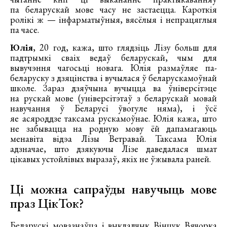
па беларускай мове часу не застаецца. Кароткія
ролікі ж — інфарматыўныя, вясёлыя і непрацяглыя
па часе.
Юлія
, 20 год, кажа, што глядзіць Лізу больш для
падтрымкі сваіх ведаў беларускай, чым для
вывучэння чагосьці новага. Юлія размаўляе па-
беларуску з дзяцінства і вучылася ў беларускамоўнай
школе. Зараз дзяўчына вучыцца ва ўніверсітэце
на рускай мове (універсітэтаў з беларускай мовай
навучання ў Беларусі ўвогуле няма), і ўсё
яе асяроддзе таксама рускамоўнае. Юлія кажа, што
не забывацца на родную мову ёй дапамагаюць
менавіта відэа Лізы Ветравай. Таксама Юлія
адзначае, што дзякуючы Лізе даведалася шмат
цікавых устойлівых выразаў, якіх не ўжывала раней.
Ці можна сапраўды навучыць мове
праз ЦікТок?
Беларускі мовазнаўца і выкладчык Вінцук Вячорка