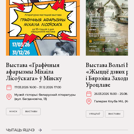
Выстава «Графічныя
Выстава Вольгі На
афарызмы Міхаіла
«Жыццё дзвюх рэк
Лісоўскага» ў Мінску
і Бярэзіна Заходня
Уроцлаве
17.03.2026 16:00 - 31.12.2026 17:00
26.03.2026 16:00 - 25.08.202
Музей гісторыі беларускай літаратуры
(вул. Багдановіча, 13)
Галерэя Клуба MiL (Kościu
МІНСК
ВЫСТАВЫ
УРОЦЛАЎ
ВЫСТАВЫ
ЧЫТАЦЬ ЯШЧЭ