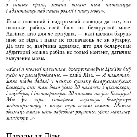
з іншых краін, можна шмат чым натхніцца
і адаптаваць пад нашы рэаліі і нашу мову».
Ліза з пяшчотай і падтрымкай ставіцца да тых, хто
пачынае рабіць свой блог на беларускай мове.
Адзінае, што для яе крыўдна, — калі цалкам бяруць
ідэю яе відэа і нават не пазначаюць яе як аўтарку.
Да таго ж, дзяўчына адзначае, што для беларускай
аўдыторыі можна рабіць не толькі кантэнт, датычны
вывучэння мовы.
«Калі я толькі пачынала, беларускамоўны ЦікТок быў
зусім не распаўсюджаны, —
кажа Ліза. —
Я памятаю,
мяне тады дадалі ў нейкую суполку беларускамоўных
блогераў, дык там было ўсяго 20 чалавек: і ціктокеры,
і юцюберы, і інстаграмеры. 20 чалавек на ўсю Беларусь!
Мы ўсе зараз ствараем агульную беларускую
медыяпрастору, і месца тут вельмі шмат. Можна
здымаць амаль што заўгодна: рэцэпты, урокі макіяжу,
манікюру...»
Парады ад Лізы