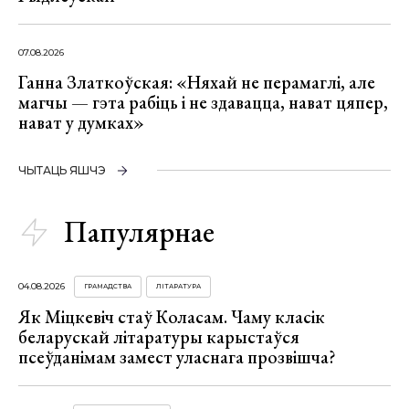
07.08.2026
Ганна Златкоўская: «Няхай не перамаглі, але
магчы — гэта рабіць і не здавацца, нават цяпер,
нават у думках»
ЧЫТАЦЬ ЯШЧЭ
Папулярнае
04.08.2026
ГРАМАДСТВА
ЛІТАРАТУРА
Як Міцкевіч стаў Коласам. Чаму класік
беларускай літаратуры карыстаўся
псеўданімам замест уласнага прозвішча?