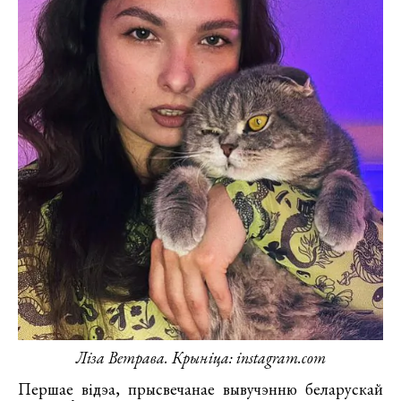
Ліза Ветрава. Крыніца: instagram.com
Першае відэа, прысвечанае вывучэнню беларускай