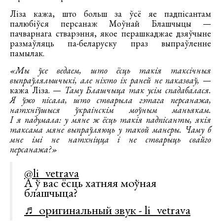
Ліза кажа, што больш за ўсё яе падпісантам
палюбіўся персанаж Моўнай Блашчыцы —
пачварнага стварэння, якое перашкаджае дзяўчыне
размаўляць па-беларуску праз выпраўленне
памылак.
«Мы ўсе ведаем, што ёсць такія таксічныя
выпраўляльшчыкі, але ніхто іх раней не паказваў,
—
кажа Ліза. —
Таму Блашчыца так усім спадабалася.
Я ўжо пісала, што стварыла гэтага персанажа,
натхніўшыся ўкраінскім моўным маньякам.
І я падумала: у мяне ж ёсць такія падпісанты, якія
таксама мяне выпраўляюць у такой манеры. Чаму б
мне імі не натхніцца і не стварыць свайго
персанажа?»
@li_vetrava
А ў вас ёсць хатняя моўная
блашчыца?
♬ оригинальный звук - li_vetrava