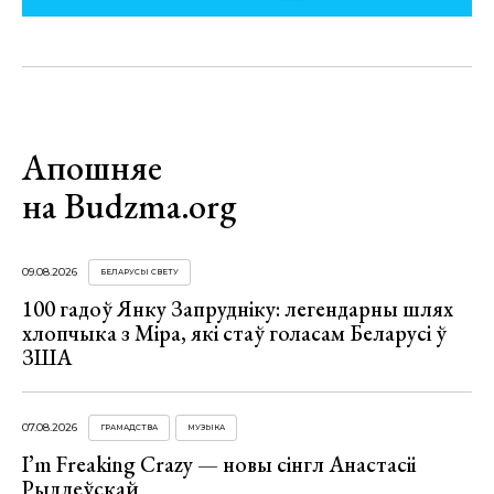
Апошняе
на Budzma.org
09.08.2026
БЕЛАРУСЫ СВЕТУ
100 гадоў Янку Запрудніку: легендарны шлях
хлопчыка з Міра, які стаў голасам Беларусі ў
ЗША
07.08.2026
ГРАМАДСТВА
МУЗЫКА
I’m Freaking Crazy — новы сінгл Анастасіі
Рыдлеўскай