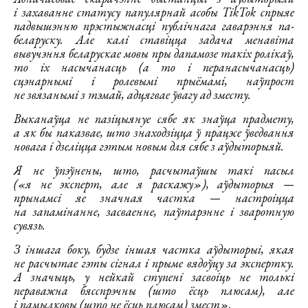
і захаванне статусу папулярнай асобы TikTok спрыяе
падвышэнню прэстыжнасці публічнага гаварэння па-
беларуску. Але калі ставіцца задача менавіта
вывучэння беларускае мовы пры дапамозе такіх ролікаў,
то іх насычанасць (а то і перанасычанасць)
сцэнарнымі і ролевымі прыёмамі, наўпрост
не звязанымі з тэмай, адцягвае ўвагу ад зместу.
Выканаўца не пазіцыянуе сябе як знаўца прадмету,
а як бы паказвае, што знаходзіцца ў працэсе ўведвання
новага і дзеліцца гэтым новым для сябе з аўдыторыяй.
Я не ўпэўнены, што, расчытаўшы такі пасыл
(«я не эксперт, але я раскажу»), аўдыторыя —
прынамсі яе значная частка — настроіцца
на запамінанне, засваенне, паўтарэнне і зваротную
сувязь.
З іншага боку, будзе іншая частка аўдыторыі, якая
не расчытае гэты сігнал і прыме вядоўцу за экспертку.
А значыць, у нейкай ступені засвоіць не толькі
пераважна бясспрэчны (што ёсць плюсам), але
і памылковы (што не ёсць плюсам) змест».