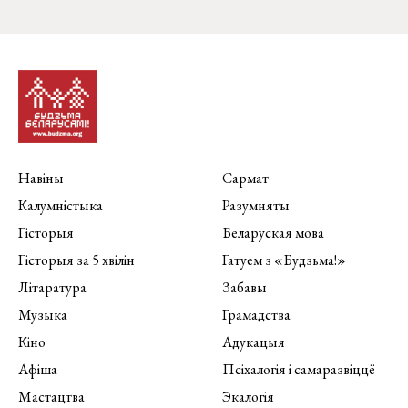
Навіны
Сармат
Калумністыка
Разумняты
Гісторыя
Беларуская мова
Гісторыя за 5 хвілін
Гатуем з «Будзьма!»
Літаратура
Забавы
Музыка
Грамадства
Кіно
Адукацыя
Афіша
Псіхалогія і самаразвіццё
Мастацтва
Экалогія