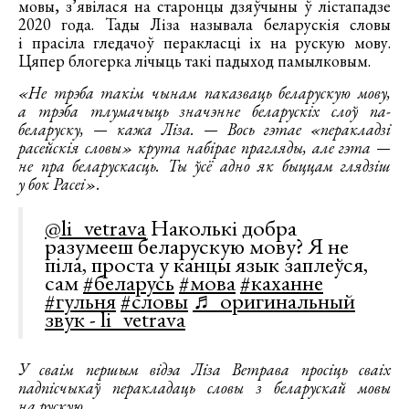
мовы, з’явілася на старонцы дзяўчыны ў лістападзе
2020 года. Тады Ліза называла беларускія словы
і прасіла гледачоў перакласці іх на рускую мову.
Цяпер блогерка лічыць такі падыход памылковым.
«Не трэба такім чынам паказваць беларускую мову,
а трэба тлумачыць значэнне беларускіх слоў па-
беларуску, — кажа Ліза. — Вось гэтае «перакладзі
расейскія словы» крута набірае прагляды, але гэта —
не пра беларускасць. Ты ўсё адно як быццам глядзіш
у бок Расеі».
@li_vetrava
Наколькі добра
разумееш беларускую мову? Я не
піла, проста у канцы язык заплеўся,
сам
#беларусь
#мова
#каханне
#гульня
#словы
♬ оригинальный
звук - li_vetrava
У сваім першым відэа Ліза Ветрава просіць сваіх
падпісчыкаў перакладаць словы з беларускай мовы
на рускую.