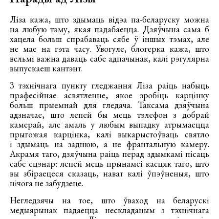
Ліза кажа, што здымаць відэа па-беларуску можна
на любую тэму, якая падабаецца. Дзяўчына сама б
хацела больш спрабаваць сябе ў іншых тэмах, але
не мае на гэта часу. Увогуле, блогерка кажа, што
вельмі важна даваць сабе адпачынак, калі рэгулярна
выпускаеш кантэнт.
З тэхнічнага пункту гледжання Ліза раіць набыць
прафесійнае асвятленне, якое зробіць карцінку
больш прыемнай для гледача. Таксама дзяўчына
адзначае, што лепей бы мець тэлефон з добрай
камерай, але амаль у любым выпадку атрымаецца
прыгожая карцінка, калі выкарыстоўваць святло
і здымаць на заднюю, а не франтальную камеру.
Акрамя таго, дзяўчына раіць перад здымкамі пісаць
сабе сцэнар: лепей мець прынамсі касцяк таго, што
вы збіраецеся сказаць, нават калі ўпэўненыя, што
нічога не забудзеце.
Негледзячы на тое, што ўваход на беларускі
медыярынак падаецца нескладаным з тэхнічнага