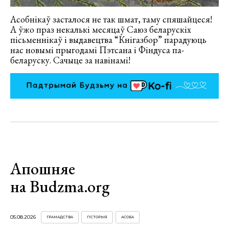
Асобнікаў засталося не так шмат, таму спяшайцеся!
А ўжо праз некалькі месяцаў Саюз беларускіх
пісьменнікаў і выдавецтва “Кнігазбор” парадуюць
нас новымі прыгодамі Пэтсана і Фіндуса па-
беларуску. Сачыце за навінамі!
Апошняе
на Budzma.org
05.08.2026
ГРАМАДСТВА
ГІСТОРЫЯ
АСОБА