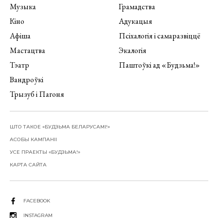
Музыка
Грамадства
Кіно
Адукацыя
Афіша
Псіхалогія і самаразвіццё
Мастацтва
Экалогія
Тэатр
Паштоўкі ад «Будзьма!»
Вандроўкі
Трызуб і Пагоня
ШТО ТАКОЕ «БУДЗЬМА БЕЛАРУСАМІ!»
АСОБЫ КАМПАНІІ
УСЕ ПРАЕКТЫ «БУДЗЬМА!»
КАРТА САЙТА
FACEBOOK
INSTAGRAM