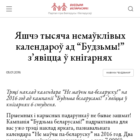
Яшчэ тысяча немаўклівых
календароў ад “Будзьмы!”
з’явіцца ў кнігарнях
05.01.2016
НАВІНЫ "БУДЗЬМА!"
Трэці наклад календара “Не маўчы па-беларуску!” на
2016 год ад кампаніі “Будзьма беларусамі!” з’явіцца ў
кнігарнях 6 студзеня.
Прыемных і карысных падарункаў не бывае зашмат!
Кампанія “Будзьма беларусамі!” падрыхтавала для
вас ужо трэці наклад яркага, пазнавальнага
календара “Не маўчы па-беларуску” на 2016 год. Два