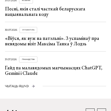
31.07.2026
МУЗЫКА
Песні, якія сталі часткай беларускага
нацыянальнага коду
30.07.2026
ЛІТАРАТУРА
«Віўся, як вуж на патэльні». З успамінаў пра
невядомы візіт Максіма Танка ў Лодзь
31.07.2026
ГРАМАДСТВА
Гайд па малавядомых магчымасцях ChatGPT,
Gemini і Claude
ЧЫТАЦЬ ЯШЧЭ