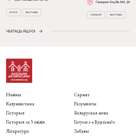
Галерэя Клуба MiL (Kościu
МІНСК
ВЫСТАВЫ
УРОЦЛАЎ
ВЫСТАВЫ
ЧЫТАЦЬ ЯШЧЭ
Навіны
Сармат
Калумністыка
Разумняты
Гісторыя
Беларуская мова
Гісторыя за 5 хвілін
Гатуем з «Будзьма!»
Літаратура
Забавы