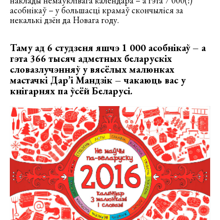
наклады немаўклівага календара – а гэта 7 000(!)
асобнікаў – у большасці крамаў скончыліся за
некалькі дзён да Новага году.
Таму ад 6 студзеня яшчэ 1 000 асобнікаў – а
гэта 366 тысяч адметных беларускіх
словазлучэнняў у вясёлых малюнках
мастачкі Дар’і Мандзік – чакаюць вас у
кнігарнях па ўсёй Беларусі.