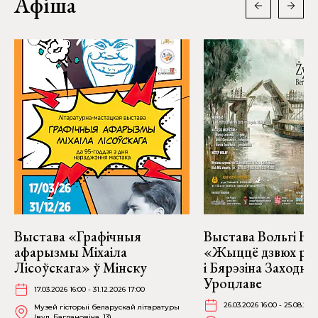
Афіша
Выстава «Графічныя
Выстава Вольгі На
афарызмы Міхаіла
«Жыццё дзвюх рэк
Лісоўскага» ў Мінску
і Бярэзіна Заходня
Уроцлаве
17.03.2026 16:00 - 31.12.2026 17:00
26.03.2026 16:00 - 25.08.202
Музей гісторыі беларускай літаратуры
(вул. Багдановіча, 13)