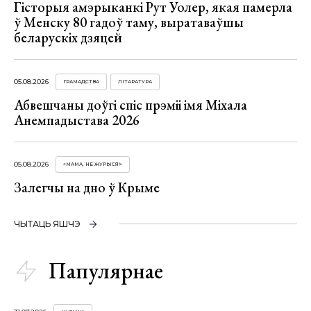
Гісторыя амэрыканкі Рут Уолер, якая памерла
ў Менску 80 гадоў таму, выратаваўшы
беларускіх дзяцей
05.08.2026
ГРАМАДСТВА
ЛІТАРАТУРА
Абвешчаны доўгі спіс прэміі імя Міхала
Анемпадыстава 2026
05.08.2026
«МАМА, НЕ ЖУРЫСЯ!»
Залегчы на дно ў Крыме
ЧЫТАЦЬ ЯШЧЭ
Папулярнае