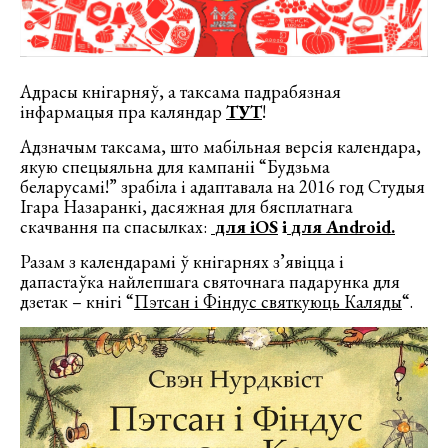
Адрасы кнігарняў, а таксама падрабязная
інфармацыя пра каляндар
ТУТ
!
Адзначым таксама, што мабільная версія календара,
якую спецыяльна для кампаніі “Будзьма
беларусамі!” зрабіла і адаптавала на 2016 год Студыя
Ігара Назаранкі, дасяжная для бясплатнага
скачвання па спасылках:
для iOS
і
для Android
.
Разам з календарамі ў кнігарнях з’явіцца і
дапастаўка найлепшага святочнага падарунка для
дзетак – кнігі “
Пэтсан і Фіндус святкуюць Каляды
“.