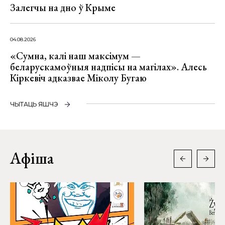
Залегчы на дно ў Крыме
04.08.2026
«Сумна, калі наш максімум —
беларускамоўныя надпісы на магілах». Алесь
Кіркевіч адказвае Міколу Бугаю
ЧЫТАЦЬ ЯШЧЭ
Афіша