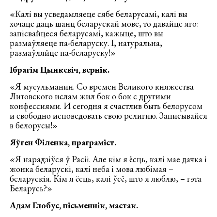
«Калі вы усведамляеце сябе беларусамі, калі вы
хочаце даць шанц беларускай мове, то давайце яго:
запісвайцеся беларусамі, кажыце, што вы
размаўляеце па-беларуску. І, натуральна,
размаўляйце па-беларуску!»
Ібрагім Цынкевіч, вернік.
«Я мусульманин. Со времен Великого княжества
Литовского ислам жил бок о бок с другими
конфессиями. И сегодня я счастлив быть белорусом
и свободно исповедовать свою религию. Записывайся
в белорусы!»
Яўген Філенка, праграміст.
«Я нарадзіўся ў Расіі. Але кім я ёсць, калі мае дачка і
жонка беларускі, калі неба і мова любімая –
беларускія. Кім я ёсць, калі ўсё, што я люблю, – гэта
Беларусь?»
Адам Глобус, пісьменнік, мастак.