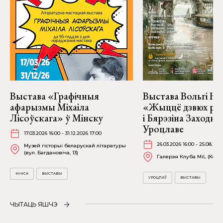
Выстава «Графічныя
Выстава Вольгі На
афарызмы Міхаіла
«Жыццё дзвюх рэк
Лісоўскага» ў Мінску
і Бярэзіна Заходня
Уроцлаве
17.03.2026 16:00 - 31.12.2026 17:00
26.03.2026 16:00 - 25.08.202
Музей гісторыі беларускай літаратуры
(вул. Багдановіча, 13)
Галерэя Клуба MiL (Kościu
МІНСК
ВЫСТАВЫ
УРОЦЛАЎ
ВЫСТАВЫ
ЧЫТАЦЬ ЯШЧЭ