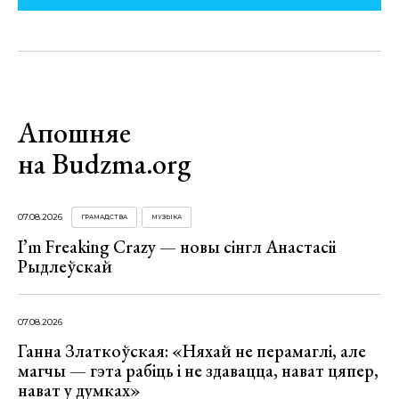
Апошняе
на Budzma.org
07.08.2026
ГРАМАДСТВА
МУЗЫКА
I’m Freaking Crazy — новы сінгл Анастасіі
Рыдлеўскай
07.08.2026
Ганна Златкоўская: «Няхай не перамаглі, але
магчы — гэта рабіць і не здавацца, нават цяпер,
нават у думках»