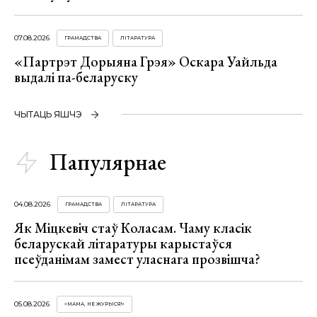
07.08.2026
ГРАМАДСТВА
ЛІТАРАТУРА
«Партрэт Дорыяна Грэя» Оскара Уайльда
выдалі па-беларуску
ЧЫТАЦЬ ЯШЧЭ
Папулярнае
04.08.2026
ГРАМАДСТВА
ЛІТАРАТУРА
Як Міцкевіч стаў Коласам. Чаму класік
беларускай літаратуры карыстаўся
псеўданімам замест уласнага прозвішча?
05.08.2026
«МАМА, НЕ ЖУРЫСЯ!»