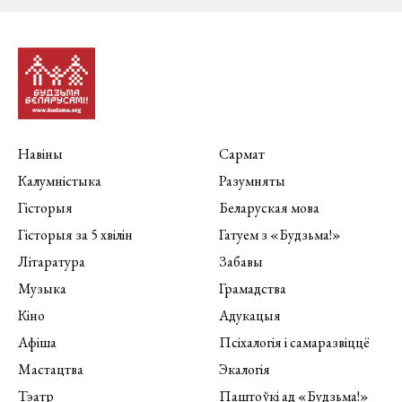
Навіны
Сармат
Калумністыка
Разумняты
Гісторыя
Беларуская мова
Гісторыя за 5 хвілін
Гатуем з «Будзьма!»
Літаратура
Забавы
Музыка
Грамадства
Кіно
Адукацыя
Афіша
Псіхалогія і самаразвіццё
Мастацтва
Экалогія
Тэатр
Паштоўкі ад «Будзьма!»