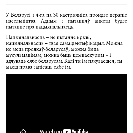
У Беларусі з 4-га па 30 кастрычніка пройдзе перапіс
насельніцтва. Адным з пытанняў анкеты будзе
пытанне пра нацыянальнасць.
Нацыянальнасць – не пытанне крыві,
нацыянальнасць – твая самаідэнтыфікацыя. Можна
не мець продкаў-беларусаў, можна быць
мусульманінам, можна быць цемнаскурым – і
адчуваць сябе беларусам. Калі ты ім пачуваешся, ты
маеш права запісаць сябе ім.