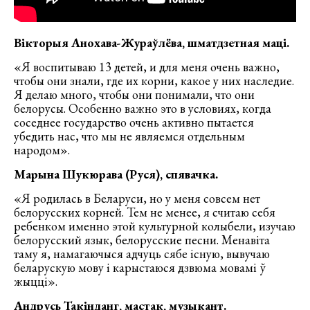
Вікторыя Анохава-Жураўлёва, шматдзетная маці.
«Я воспитываю 13 детей, и для меня очень важно,
чтобы они знали, где их корни, какое у них наследие.
Я делаю много, чтобы они понимали, что они
белорусы. Особенно важно это в условиях, когда
соседнее государство очень активно пытается
убедить нас, что мы не являемся отдельным
народом».
Марына Шукюрава (Руся), спявачка.
«Я родилась в Беларуси, но у меня совсем нет
белорусских корней. Тем не менее, я считаю себя
ребенком именно этой культурной колыбели, изучаю
белорусский язык, белорусские песни. Менавіта
таму я, намагаючыся адчуць сябе існую, вывучаю
беларускую мову і карыстаюся дзвюма мовамі ў
жыцці».
Андрусь Такінданг, мастак, музыкант.