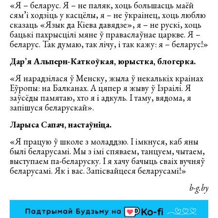
«Я – беларус. Я – не паляк, хоць большасць маёй
сям’і ходзіць у касцёлы, я – не ўкраінец, хоць люблю
сказаць «Язык да Кіева давядзе», я – не рускі, хоць
бацькі пахрысцілі мяне ў праваслаўнае царкве. Я –
беларус. Так думаю, так лічу, і так кажу: я – беларус!»
Дар’я Альперн-Каткоўкая, юрыстка, блогерка.
«Я нарадзілася ў Менску, жыла ў некалькіх краінах
Еўропы: на Балканах. А цяпер я жыву ў Ізраілі. Я
заўсёды памятаю, хто я і адкуль. І таму, вядома, я
запішуся беларускай».
Ларыса Сапач, настаўніца.
«Я працую ў школе з моладдзю. І імкнуся, каб яны
былі беларусамі. Мы з імі спяваем, танцуем, чытаем,
выступаем па-беларуску. І я хачу бачыць сваіх вучняў
беларусамі. Як і вас. Запісвайцеся беларусамі!»
b-g.by