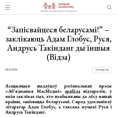
“Запісвайцеся беларусамі!” –
заклікаюць Адам Глобус, Руся,
Андрусь Такінданг ды іншыя
(Відэа)
03.10.2019
ГРАМАДСТВА
Асацыяцыя выдаўцоў рэгіянальнай прэсы
«Аб’яднаныя МасМедыі»
зрабіла
відэаролік, у
якім заклікае тых, хто неабыякавы да лёсу нашай
краіны, запісвацца беларусамі. Сярод удзельнікаў
літаратар Адам Глобус, а таксама музыкі Руся і
Андрусь Такінданг.