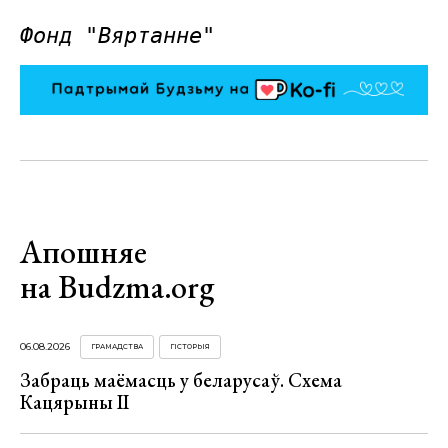
Фонд "Вяртанне"
Апошняе
на Budzma.org
06.08.2026
ГРАМАДСТВА
ГІСТОРЫЯ
Забраць маёмасць у беларусаў. Схема
Кацярыны ІІ