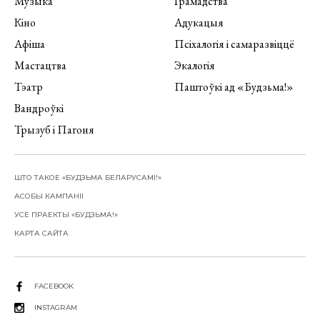
Музыка
Грамадства
Кіно
Адукацыя
Афіша
Псіхалогія і самаразвіццё
Мастацтва
Экалогія
Тэатр
Паштоўкі ад «Будзьма!»
Вандроўкі
Трызуб і Пагоня
ШТО ТАКОЕ «БУДЗЬМА БЕЛАРУСАМІ!»
АСОБЫ КАМПАНІІ
УСЕ ПРАЕКТЫ «БУДЗЬМА!»
КАРТА САЙТА
FACEBOOK
INSTAGRAM