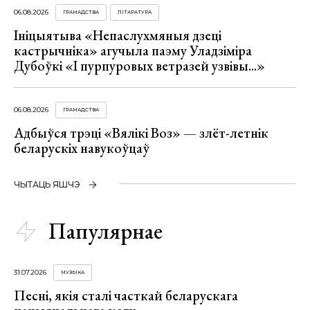
06.08.2026
ГРАМАДСТВА
ЛІТАРАТУРА
Ініцыятыва «Непаслухмяныя дзеці
кастрычніка» агучыла паэму Уладзіміра
Дубоўкі «І пурпуровых ветразей узвівы...»
06.08.2026
ГРАМАДСТВА
Адбыўся трэці «Вялікі Воз» — злёт-летнік
беларускіх навукоўцаў
ЧЫТАЦЬ ЯШЧЭ
Папулярнае
31.07.2026
МУЗЫКА
Песні, якія сталі часткай беларускага