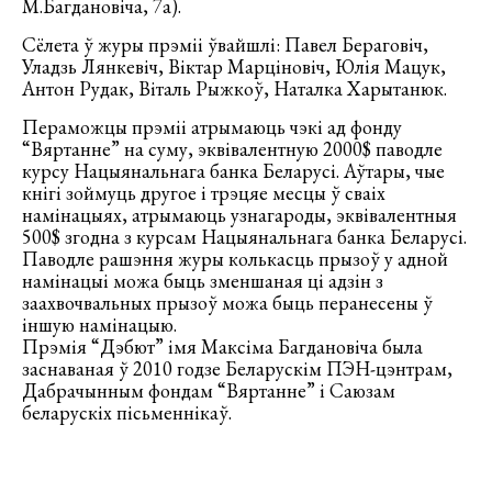
М.Багдановіча, 7а).
Сёлета ў журы прэміі ўвайшлі: Павел Бераговіч,
Уладзь Лянкевіч, Віктар Марціновіч, Юлія Мацук,
Антон Рудак, Віталь Рыжкоў, Наталка Харытанюк.
Пераможцы прэміі атрымаюць чэкі ад фонду
“Вяртанне” на суму, эквівалентную 2000$ паводле
курсу Нацыянальнага банка Беларусі. Аўтары, чые
кнігі зоймуць другое і трэцяе месцы ў сваіх
намінацыях, атрымаюць узнагароды, эквівалентныя
500$ згодна з курсам Нацыянальнага банка Беларусі.
Паводле рашэння журы колькасць прызоў у адной
намінацыі можа быць зменшаная ці адзін з
заахвочвальных прызоў можа быць перанесены ў
іншую намінацыю.
Прэмія “Дэбют” імя Максіма Багдановіча была
заснаваная ў 2010 годзе Беларускім ПЭН-цэнтрам,
Дабрачынным фондам “Вяртанне” і Саюзам
беларускіх пісьменнікаў.