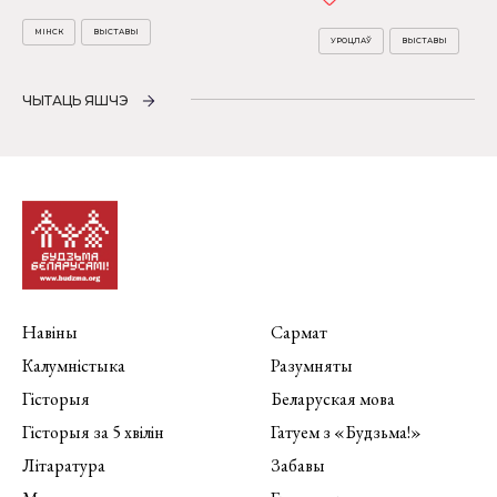
МІНСК
ВЫСТАВЫ
УРОЦЛАЎ
ВЫСТАВЫ
ЧЫТАЦЬ ЯШЧЭ
Навіны
Сармат
Калумністыка
Разумняты
Гісторыя
Беларуская мова
Гісторыя за 5 хвілін
Гатуем з «Будзьма!»
Літаратура
Забавы