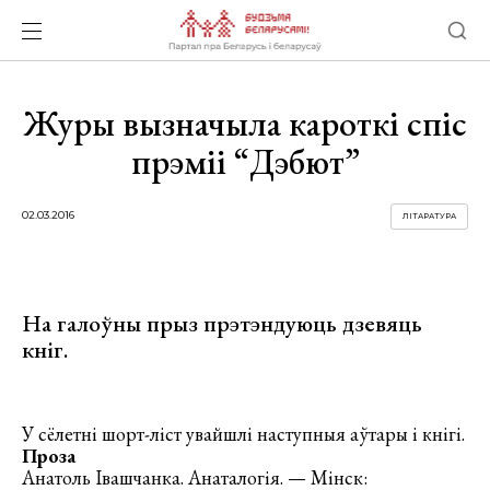
Журы вызначыла кароткі спіс
прэміі “Дэбют”
02.03.2016
ЛІТАРАТУРА
На галоўны прыз прэтэндуюць дзевяць
кніг.
У сёлетні шорт-ліст увайшлі наступныя аўтары і кнігі.
Проза
Анатоль Івашчанка. Анаталогія. — Мінск: