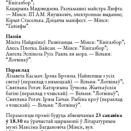
“Кнігазбор”;
Кацярына Мядзведзева. Разламашкі майстра Люфта.
— Мінск: ІП А.М. Янушкевіч, электроннае выданне;
Кірыл Стаселька. Дзіцячы маніфест. — Мінск:
“Галіяфы”.
Паэзія
Мікіта Найдзёнаў. Развітанцы. — Мінск: “Кнігазбор”;
Алесь Плотка. Байсан. — Мінск: “Кнігазбор”;
Ангела Эспіноза Руіз. Раяль ля мора. — Вільня:
“Логвінаў”.
Пераклад
Лізавета Касмач: Ірэна Брэжна. Найлепшы з усіх
светаў (пераклад з нямецкай). — Вільня: “Логвінаў”;
Святлана Рогач: Катэржына Тучкова. Жыткаўскія
багіні (пераклад з чэшскай). — Вільня: “Логвінаў”;
Святлана Рогач: Іржы Гаічак. Рыбіна кроў (пераклад
з чэшскай). — Вільня: “Логвінаў”.
Пераможцы прэміі будуць абвешчаныя
23 сакавіка
ў 18.30
на ўрачыстай цырымоніі ў Літаратурным
музеі Максіма Багдановіча (Мінск, вул.