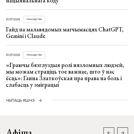
нацыянальнага коду
31.07.2026
ГРАМАДСТВА
Гайд па малавядомых магчымасцях ChatGPT,
Gemini і Claude
31.07.2026
ГРАМАДСТВА
«Граючы бязглуздыя ролі нязломных людзей,
мы можам страціць тое важнае, што ў нас
ёсць»: Ганна Златкоўская пра права на боль і
слабасць у эміграцыі
ЧЫТАЦЬ ЯШЧЭ
Афіша