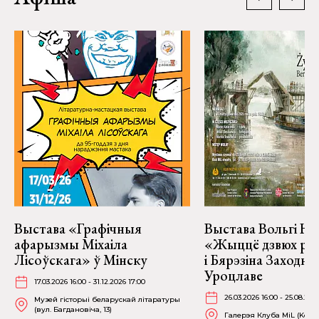
Выстава «Графічныя
Выстава Вольгі На
афарызмы Міхаіла
«Жыццё дзвюх рэк
Лісоўскага» ў Мінску
і Бярэзіна Заходня
Уроцлаве
17.03.2026 16:00 - 31.12.2026 17:00
26.03.2026 16:00 - 25.08.202
Музей гісторыі беларускай літаратуры
(вул. Багдановіча, 13)
Галерэя Клуба MiL (Kościu