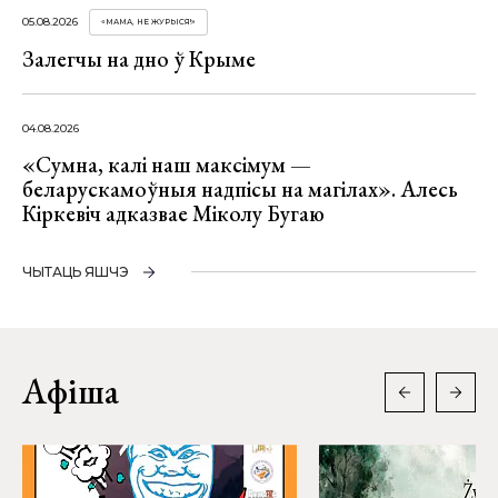
05.08.2026
«МАМА, НЕ ЖУРЫСЯ!»
Залегчы на дно ў Крыме
04.08.2026
«Сумна, калі наш максімум —
беларускамоўныя надпісы на магілах». Алесь
Кіркевіч адказвае Міколу Бугаю
ЧЫТАЦЬ ЯШЧЭ
Афіша