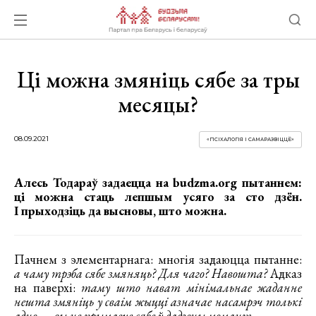
Ці можна змяніць сябе за тры
месяцы?
08.09.2021
«ПСІХАЛОГІЯ І САМАРАЗВІЦЦЁ»
Алесь Тодараў задаецца на budzma.org пытаннем:
ці можна стаць лепшым усяго за сто дзён.
І прыходзіць да высновы, што можна.
Пачнем з элементарнага: многія задаюцца пытанне:
а чаму трэба сябе змяняць? Для чаго? Навошта?
Адказ
на паверхі:
таму што нават мінімальнае жаданне
нешта змяніць у сваім жыцці азначае насамрэч толькі
адно — вы не прымаеце сябе ў дадзены момант.