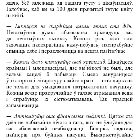
яшчэ. Усё залежыць ад вашага густу і цікаўнасцяў.
Галоўнае, каб вы за 100 дзён прачыталі гэтую кнігу
ці кнігі.
—
Імкніцеся не скардзіцца цягам гэтых ста дзён.
Негатыўныя думкі абавязкова прывядуць вас
да негатыўных вынікаў. Кожны раз, калі вам
захочацца паскардзіцца каму-небудзь, паспрабуйце
спыніць сябе і пераключыцца на нешта пазітыўнае.
—
Кожны дзень пашырайце свой кругагляд.
Цікаўцеся
краінамі і мясцовасцямі, дзе вы ніколі не былі, але
вельмі хацелі б пабываць. Смела занурайцеся
ў гісторыю і літаратуру свайго краю — гэта карысна
не толькі для ўмацавання патрыятычных пачуццяў.
Кожны вечар пракручвайце ў галаве атрыманыя веды
і спрабуйце іх сістэматызаваць. Так прасцей
запамінаецца.
—
Аптымізуйце свае фінансавыя выдаткі.
Цягам ста
дзён не набывайце нічога з таго, што не ўляўляе для
вас абавязковай неабходнасці. Гаворка, вядома,
найперш пра буйныя пакупкі. Выкарыстоўвайце