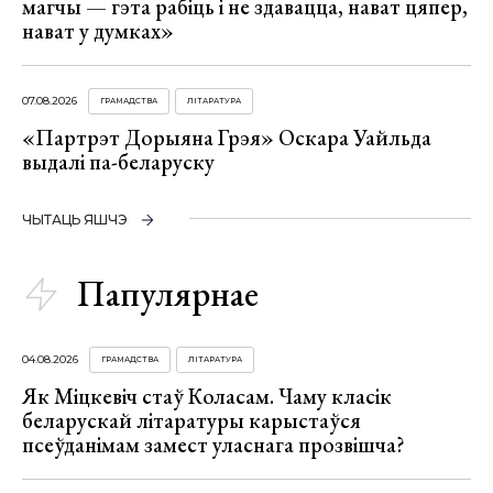
магчы — гэта рабіць і не здавацца, нават цяпер,
нават у думках»
07.08.2026
ГРАМАДСТВА
ЛІТАРАТУРА
«Партрэт Дорыяна Грэя» Оскара Уайльда
выдалі па-беларуску
ЧЫТАЦЬ ЯШЧЭ
Папулярнае
04.08.2026
ГРАМАДСТВА
ЛІТАРАТУРА
Як Міцкевіч стаў Коласам. Чаму класік
беларускай літаратуры карыстаўся
псеўданімам замест уласнага прозвішча?