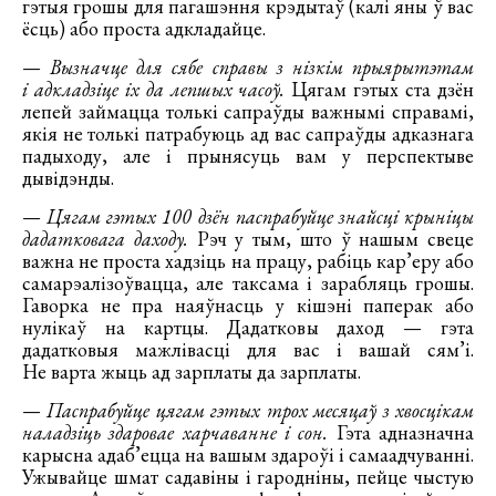
гэтыя грошы для пагашэння крэдытаў (калі яны ў вас
ёсць) або проста адкладайце.
—
Вызначце для сябе справы з нізкім прыярытэтам
і адкладзіце іх да лепшых часоў.
Цягам гэтых ста дзён
лепей займацца толькі сапраўды важнымі справамі,
якія не толькі патрабуюць ад вас сапраўды адказнага
падыходу, але і прынясуць вам у перспектыве
дывідэнды.
—
Цягам гэтых 100 дзён паспрабуйце знайсці крыніцы
дадатковага даходу.
Рэч у тым, што ў нашым свеце
важна не проста хадзіць на працу, рабіць кар’еру або
самарэалізоўвацца, але таксама і зарабляць грошы.
Гаворка не пра наяўнасць у кішэні паперак або
нулікаў на картцы. Дадатковы даход — гэта
дадатковыя мажлівасці для вас і вашай сям’і.
Не варта жыць ад зарплаты да зарплаты.
—
Паспрабуйце цягам гэтых трох месяцаў з хвосцікам
наладзіць здаровае харчаванне і сон.
Гэта адназначна
карысна адаб’ецца на вашым здароўі і самаадчуванні.
Ужывайце шмат садавіны і гародніны, пейце чыстую