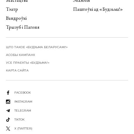
Мастацтва
Экалогія
Тэатр
Паштоўкі ад «Будзьма!»
Вандроўкі
Трызуб і Пагоня
ШТО ТАКОЕ «БУДЗЬМА БЕЛАРУСАМІ!»
АСОБЫ КАМПАНІІ
УСЕ ПРАЕКТЫ «БУДЗЬМА!»
КАРТА САЙТА
FACEBOOK
INSTAGRAM
TELEGRAM
TIKTOK
X (TWITTER)