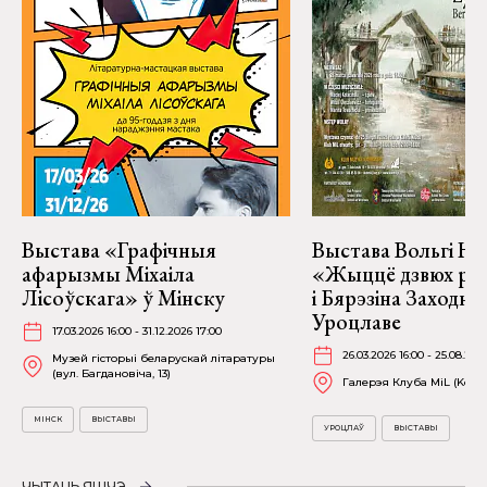
Выстава «Графічныя
Выстава Вольгі На
афарызмы Міхаіла
«Жыццё дзвюх рэк
Лісоўскага» ў Мінску
і Бярэзіна Заходня
Уроцлаве
17.03.2026 16:00 - 31.12.2026 17:00
26.03.2026 16:00 - 25.08.202
Музей гісторыі беларускай літаратуры
(вул. Багдановіча, 13)
Галерэя Клуба MiL (Kościu
МІНСК
ВЫСТАВЫ
УРОЦЛАЎ
ВЫСТАВЫ
ЧЫТАЦЬ ЯШЧЭ