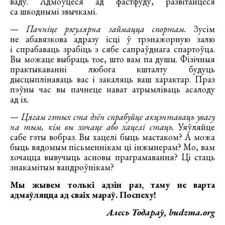
ваду. Адмоўцеся ад фастфуду, развітайцеся
са шкоднымі звычкамі.
—
Пачніце рэгулярна займацца спортам.
Зусім
не абавязкова адразу ісці ў трэнажорную залю
і спрабаваць зрабіць з сябе сапраўднага спартоўца.
Вы можаце выбраць тое, што вам па душы. Фізічныя
практыкаванні любога кшталту будуць
дысцыплінаваць вас і закаляць ваш характар. Праз
пэўны час вы пачнеце нават атрымліваць асалоду
ад іх.
—
Цягам гэтых ста дзён спрабуйце акцэнтаваць увагу
на тым, кім вы хочаце або хацелі стаць.
Уяўляйце
сабе гэты вобраз. Вы хацелі быць мастаком? А можа
быць вядомым пісьменнікам ці інжынерам? Мо, вам
хочацца вывучыць асновы праграмавання? Ці стаць
знакамітым вандроўнікам?
Мы жывем толькі адзін раз, таму не варта
адмаўляцца ад сваіх мараў. Поспеху!
Алесь Тодараў, budzma.org