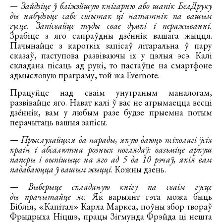
— Зайдзіце ў бліжэйшую кнігарню або шапік БелДруку
ды набудзьце сабе сшытак ці нататнік па вашым
гусце. Запісвайце туды свае думкі і перажыванні.
Зрабіце з яго сапраўдны дзённік вашага жыцця.
Пачынайце з кароткіх запісаў літаральна ў пару
сказаў, паступова развіваючы іх у цэлыя эсэ. Калі
складана пісаць ад рукі, то пастаўце на смартфоне
адмысловую праграму, той жа Evernote.
Працуйце над сваім унутраным маналогам,
развівайце яго. Нават калі ў вас не атрымаецца весці
дзённік, вам у любым разе будзе прыемна потым
перачытаць вашыя запісы.
—
Прыслухайцеся да парады, якую даюць псіхолагі ўсіх
краін і абсалютна розных поглядаў: вазьміце аркуш
паперы і выпішыце на яго ад 5 да 10 рэчаў, якія вам
падабаюцца ў вашым жыцці
. Кожны дзень.
—
Выберыце складаную кнігу па сваім гусце
ды прачытайце яе.
Як варыянт гэта можа быць
Біблія, «Капітал» Карла Маркса, поўны збор твораў
Фрыдрыха Ніцшэ, працы Зігмунда Фрэйда ці нешта