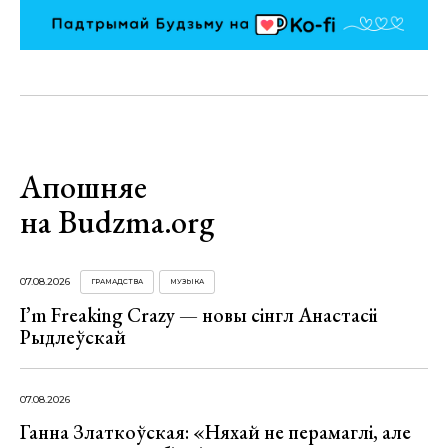
Апошняе
на Budzma.org
07.08.2026
ГРАМАДСТВА
МУЗЫКА
I’m Freaking Crazy — новы сінгл Анастасіі
Рыдлеўскай
07.08.2026
Ганна Златкоўская: «Няхай не перамаглі, але