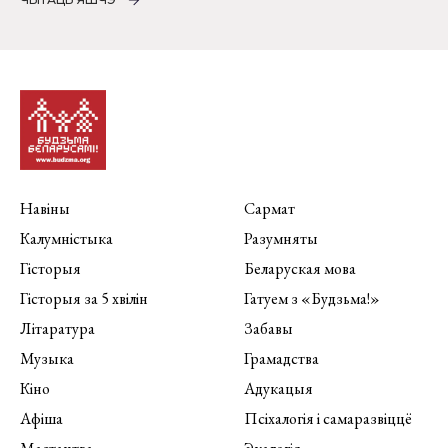
Навіны
Сармат
Калумністыка
Разумняты
Гісторыя
Беларуская мова
Гісторыя за 5 хвілін
Гатуем з «Будзьма!»
Літаратура
Забавы
Музыка
Грамадства
Кіно
Адукацыя
Афіша
Псіхалогія і самаразвіццё