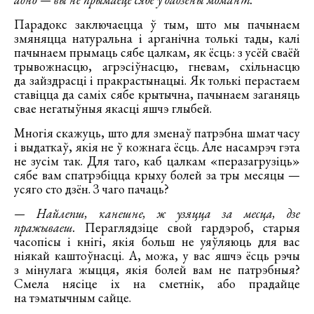
Парадокс заключаецца ў тым, што мы пачынаем
змяняцца натуральна і арганічна толькі тады, калі
пачынаем прымаць сябе цалкам, як ёсць: з усёй сваёй
трывожнасцю, агрэсіўнасцю, гневам, схільнасцю
да зайздрасці і пракрастынацыі. Як толькі перастаем
ставіцца да саміх сябе крытычна, пачынаем заганяць
свае негатыўныя якасці яшчэ глыбей.
Многія скажуць, што для зменаў патрэбна шмат часу
і выдаткаў, якія не ў кожнага ёсць. Але насамрэч гэта
не зусім так. Для таго, каб цалкам «перазагрузіць»
сябе вам спатрэбіцца крыху болей за тры месяцы —
усяго сто дзён. З чаго пачаць?
— Найлепш, канешне, ж узяцца за месца, дзе
пражываеш.
Пераглядзіце свой гардэроб, старыя
часопісы і кнігі, якія больш не уяўляюць для вас
ніякай каштоўнасці. А, можа, у вас яшчэ ёсць рэчы
з мінулага жыцця, якія болей вам не патрэбныя?
Смела нясіце іх на сметнік, або прадайце
на тэматычным сайце.