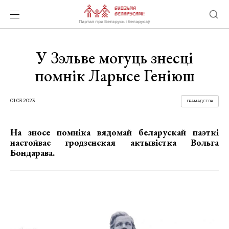
У Зэльве могуць знесці
помнік Ларысе Геніюш
01.03.2023
ГРАМАДСТВА
На зносе помніка вядомай беларускай паэткі
настойвае гродзенская актывістка Вольга
Бондарава.