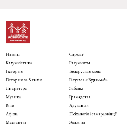
Навіны
Сармат
Калумністыка
Разумняты
Гісторыя
Беларуская мова
Гісторыя за 5 хвілін
Гатуем з «Будзьма!»
Літаратура
Забавы
Музыка
Грамадства
Кіно
Адукацыя
Афіша
Псіхалогія і самаразвіццё
Мастацтва
Экалогія