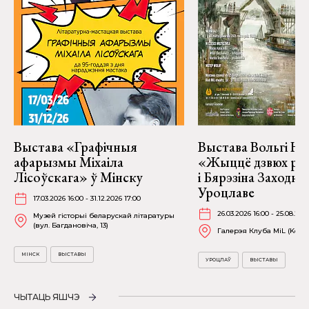
Выстава «Графічныя
Выстава Вольгі На
афарызмы Міхаіла
«Жыццё дзвюх рэк
Лісоўскага» ў Мінску
і Бярэзіна Заходня
Уроцлаве
17.03.2026 16:00 - 31.12.2026 17:00
26.03.2026 16:00 - 25.08.202
Музей гісторыі беларускай літаратуры
(вул. Багдановіча, 13)
Галерэя Клуба MiL (Kościu
МІНСК
ВЫСТАВЫ
УРОЦЛАЎ
ВЫСТАВЫ
ЧЫТАЦЬ ЯШЧЭ