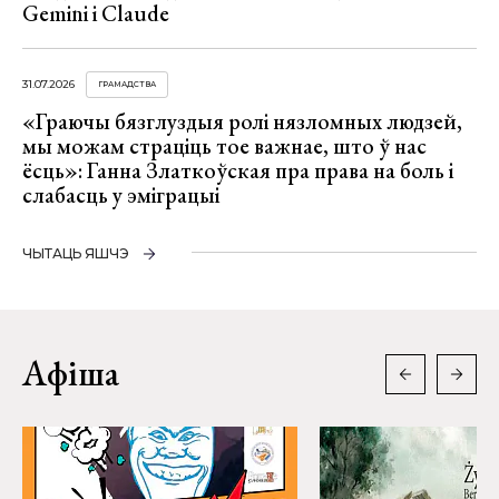
Gemini і Claude
31.07.2026
ГРАМАДСТВА
«Граючы бязглуздыя ролі нязломных людзей,
мы можам страціць тое важнае, што ў нас
ёсць»: Ганна Златкоўская пра права на боль і
слабасць у эміграцыі
ЧЫТАЦЬ ЯШЧЭ
Афіша