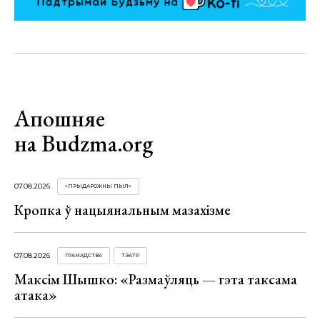
Апошняе
на Budzma.org
07.08.2026
«ПРЫДАРОЖНЫ ПЫЛ»
Кропка ў нацыянальным мазахізме
07.08.2026
ГРАМАДСТВА
ТЭАТР
Максім Шышко: «Размаўляць — гэта таксама
атака»