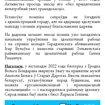
Актывістка просіць знесці яго «без прыцягнення
непатрэбнай увагі грамадскасці».
Устаноўку помніка сапраўды не ўзгаднілі
з адміністрацыяй гораду, але на адкрыцці адслужылі
паніхіду і помнік атрымаў благаславенне царквы.
На дадзены момант знесці помнік ужо пагадзіліся
начальнік упраўлення па ідэалагічнай рабоце
і па справах моладзі Гарадзенскага аблвыканкаму
Ігар Булаўка і намеснік старшыні Зэльвенскага
райвыканкаму па ідэалагічнай рабоце Галіна
Раманчук.
Нагадаем
, у лістападзе 2022 года блогерка з Гродна
Вольга Бондарава звярнула ўвагу на прыватны музей
Анатоля Белага ў Старых Дарогах. Бюсты знакамітых
беларусаў, устаноўленыя перад будынкам, яна
назвала «русаненавісніцкай і пранацысцкай
экспазыцыяй» — і паскардзілася раённаму ідэолагу.
Сярод іншых быў зняты і бюст Ларысы Геніюш.