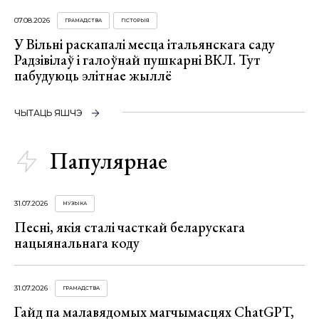
07.08.2026
ГРАМАДСТВА
ГІСТОРЫЯ
У Вільні раскапалі месца італьянскага саду
Радзівілаў і галоўнай пушкарні ВКЛ. Тут
пабудуюць элітнае жыллё
ЧЫТАЦЬ ЯШЧЭ
Папулярнае
31.07.2026
МУЗЫКА
Песні, якія сталі часткай беларускага
нацыянальнага коду
31.07.2026
ГРАМАДСТВА
Гайд па малавядомых магчымасцях ChatGPT,