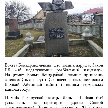
Вольга Бондарава лічыць, што помнік парушае Закон
РБ «аб недапушчэнні рэабілітацыі нацызму».
На думку Вольгі Бондаравай, помнік прыносіць
«невымоўныя пакуты ўсё яшчэ жывым ветэранам
Вялікай Айчыннай вайны і вязням германскіх
канцлагераў».
Помнік беларускай паэтцы Ларысе Геніюш быў
усталяваны на тэрыторыі царквы Святой
Жываначальнай Тройцы ў Зэльве ў 2003 годзе.