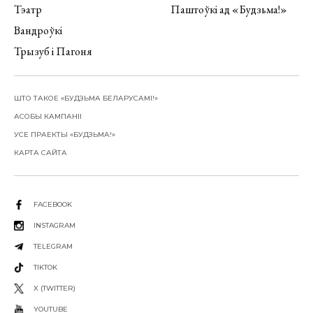
Тэатр
Паштоўкі ад «Будзьма!»
Вандроўкі
Трызуб і Пагоня
ШТО ТАКОЕ «БУДЗЬМА БЕЛАРУСАМІ!»
АСОБЫ КАМПАНІІ
УСЕ ПРАЕКТЫ «БУДЗЬМА!»
КАРТА САЙТА
FACEBOOK
INSTAGRAM
TELEGRAM
TIKTOK
X (TWITTER)
YOUTUBE