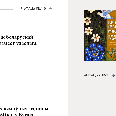
ЧЫТАЦЬ ЯШЧЭ
ік беларускай
замест уласнага
ЧЫТАЦЬ ЯШЧЭ
ускамоўныя надпісы
е Міколу Бугаю