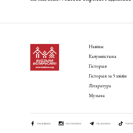
Навіны
Калумністыка
Гісторыя
Гісторыя за 5 хвілін
Літаратура
Музыка
FACEBOOK
INSTAGRAM
TELEGRAM
TIKTO