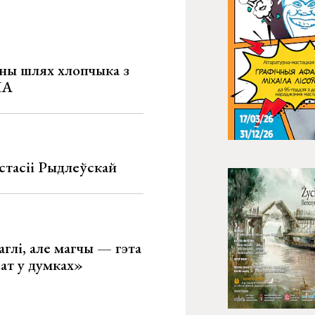
рны шлях хлопчыка з
ША
стасіі Рыдлеўскай
глі, але магчы — гэта
ват у думках»