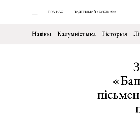
ПРА НАС
ПАДТРЫМАЙ «БУДЗЬМУ»
Навіны
Калумністыка
Гісторыя
Лі
З
«Бац
пісьмен