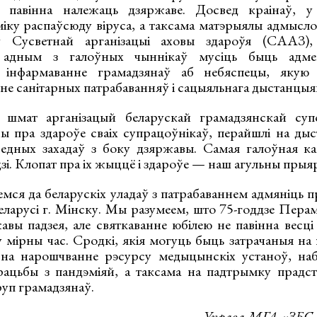
 павінна належаць дзяржаве. Досвед краінаў, у
іку распаўсюду віруса, а таксама матэрыялы адмысло
ў Сусветнай арганізацыі аховы здароўя (СААЗ),
 адным з галоўных чыннікаў мусіць быць адме
, інфармаванне грамадзянаў аб небяспецы, якую
не санітарных патрабаванняў і сацыяльнага дыстанцыя
шмат арганізацый беларускай грамадзянскай супол
ы пра здароўе сваіх супрацоўнікаў, перайшлі на д
ведных захадаў з боку дзяржавы. Самая галоўная к
зі. Клопат пра іх жыццё і здароўе — наш агульны прыя
мся да беларускіх уладаў з патрабаваннем адмяніць п
Беларусі г. Мінску. Мы разумеем, што 75-годдзе Пера
авы падзея, але святкаванне юбілею не павінна весці
 мірны час. Сродкі, якія могуць быць затрачаныя на 
ь на нарошчванне рэсурсу медыцынскіх устаноў, на
рацьбы з пандэміяй, а таксама на падтрымку прадст
руп грамадзянаў.
Управа МГА «ЗБС