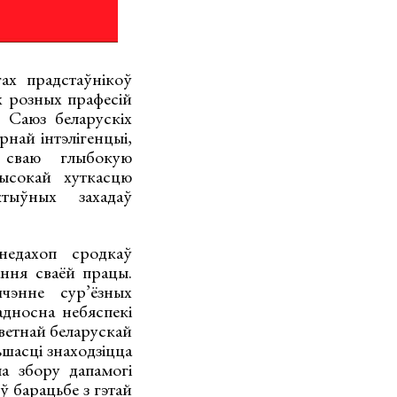
ах прадстаўнікоў
х розных прафесій
 Саюз беларускіх
най інтэлігенцыі,
 сваю глыбокую
ысокай хуткасцю
тыўных захадаў
недахоп сродкаў
ання сваёй працы.
чэнне сур’ёзных
адносна небяспекі
светнай беларускай
ьшасці знаходзіцца
а збору дапамогі
ў барацьбе з гэтай