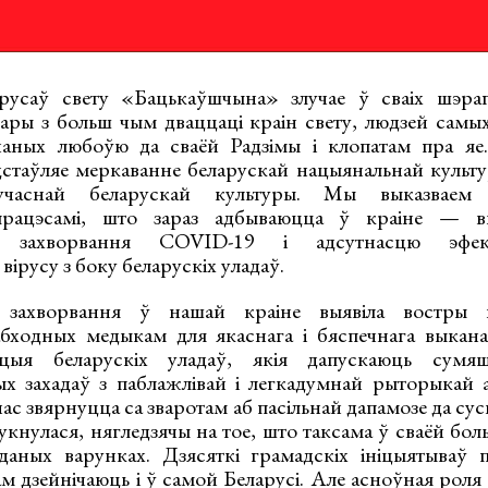
арусаў свету «Бацькаўшчына» злучае ў сваіх шэраг
ары з больш чым дваццаці краін свету, людзей самы
наных любоўю да сваёй Радзімы і клопатам пра яе.
дстаўляе меркаванне беларускай нацыянальнай культур
сучаснай беларускай культуры. Мы выказваем
 працэсамі, што зараз адбываюцца ў краіне — в
я захворвання COVID-19 і адсутнасцю эфек
вірусу з боку беларускіх уладаў.
 захворвання ў нашай краіне выявіла востры 
абходных медыкам для якаснага і бяспечнага выкан
іцыя беларускіх уладаў, якія дапускаюць сумяш
ых захадаў з паблажлівай і легкадумнай рыторыкай 
нас звярнуцца са зваротам аб пасільнай дапамозе да су
укнулася, нягледзячы на тое, што таксама ў сваёй бол
аных варунках. Дзясяткі грамадскіх ініцыятываў п
м дзейнічаюць і ў самой Беларусі. Але асноўная роля 