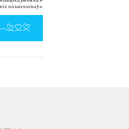
іх пісьменнікаў»