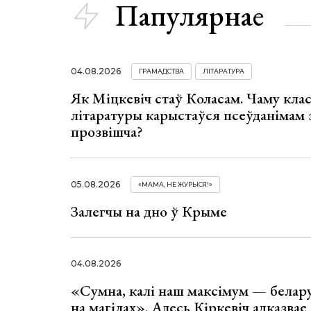
Папулярнае
04.08.2026
ГРАМАДСТВА
ЛІТАРАТУРА
Як Міцкевіч стаў Коласам. Чаму клас
літаратуры карыстаўся псеўданімам 
прозвішча?
05.08.2026
«МАМА, НЕ ЖУРЫСЯ!»
Залегчы на дно ў Крыме
04.08.2026
«Сумна, калі наш максімум — белар
на магілах». Алесь Кіркевіч адказва