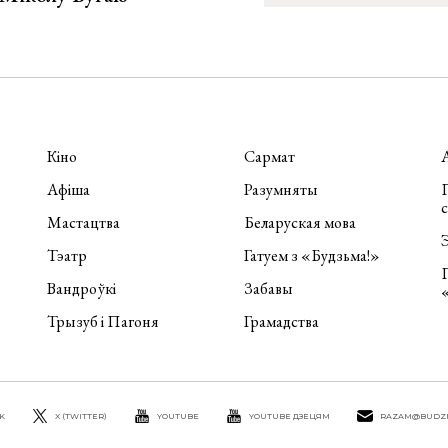
Кіно
Сармат
Афіша
Разумняты
П
Мастацтва
Беларуская мова
Э
Тэатр
Гатуем з «Будзьма!»
Вандроўкі
Забавы
Трызуб і Пагоня
Грамадства
K
X (TWITTER)
YOUTUBE
YOUTUBE ДЗЕЦЯМ
RAZAM@BUDZ