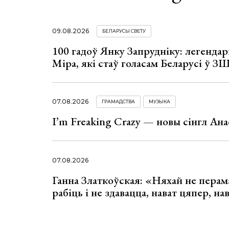
09.08.2026
БЕЛАРУСЫ СВЕТУ
100 гадоў Янку Запрудніку: легенда
Міра, які стаў голасам Беларусі ў З
07.08.2026
ГРАМАДСТВА
МУЗЫКА
I’m Freaking Crazy — новы сінгл Ана
07.08.2026
Ганна Златкоўская: «Няхай не перама
рабіць і не здавацца, нават цяпер, на