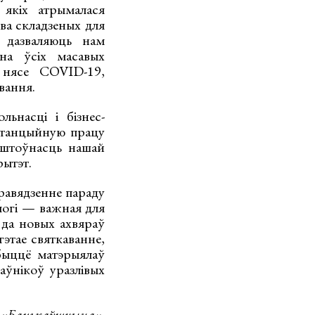
 якіх атрымалася
ва складзеных для
 дазваляюць нам
на ўсіх масавых
 нясе COVID-19,
вання.
ьнасці і бізнес-
ыстанцыйную працу
аштоўнасць нашай
рытэт.
равядзенне параду
могі — важная для
 да новых ахвяраў
гэтае святкаванне,
быццё матэрыялаў
аўнікоў уразлівых
 «Бацькаўшчына»