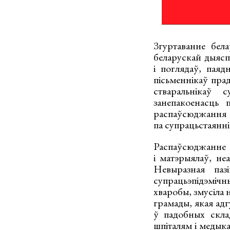
Згуртаванне бел
беларускай дыясп
і поглядаў, паяд
пісьменнікаў пра
стваральнікаў 
занепакоенасць
распаўсюджанн
па супрацьстаянні 
Распаўсюджанне
і матэрыялаў, не
Невыразная паз
супрацьэпідэмічн
хваробы, змусіла 
грамады, якая адг
ў падобных склад
шпіталям і медыка