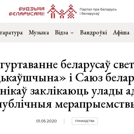
таратура
Музыка
Відэа
Вандроўкі
Афіша
гуртаванне беларусаў све
ькаўшчына» і Саюз белар
нікаў заклікаюць улады 
публічныя мерапрыемств
01.05.2020
ГРАМАДСТВА