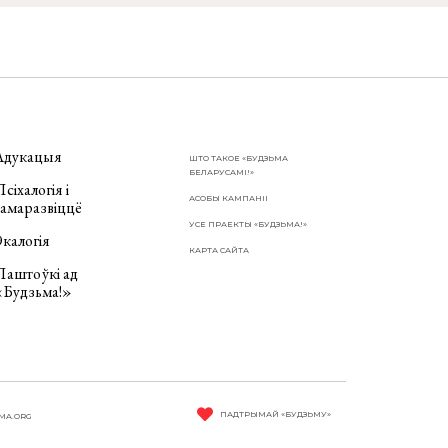
Адукацыя
ШТО ТАКОЕ «БУДЗЬМА
БЕЛАРУСАМІ!»
сіхалогія і
АСОБЫ КАМПАНІІ
самаразвіццё
УСЕ ПРАЕКТЫ «БУДЗЬМА!»
калогія
КАРТА САЙТА
Паштоўкі ад
«Будзьма!»
ПАДТРЫМАЙ «БУДЗЬМУ»
MA.ORG