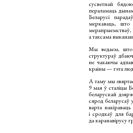
сусветнай бядою
пераламаць дынам
Беларусі парада
меркаваць, што
мерапрыемстваў
а таксама выканан
Мы ведаем, што 
структураў дбаюч
не чакаючы адпа
краіны — гэта люд
А таму мы звяртае
9 мая ў сталіцы 
беларускай дзярж
сярод беларусаў у
варта накіравац
і сродкаў для ба
да каранавірусу г