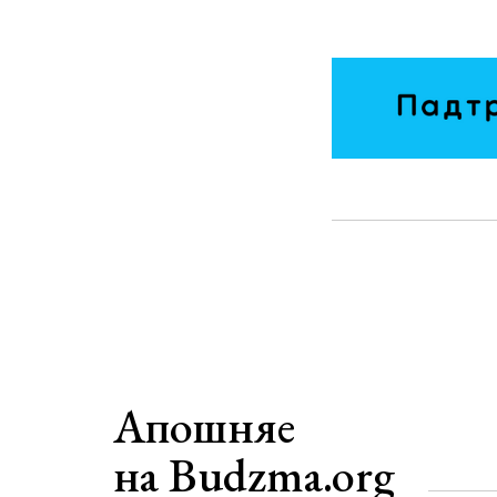
Апошняе
на Budzma.org