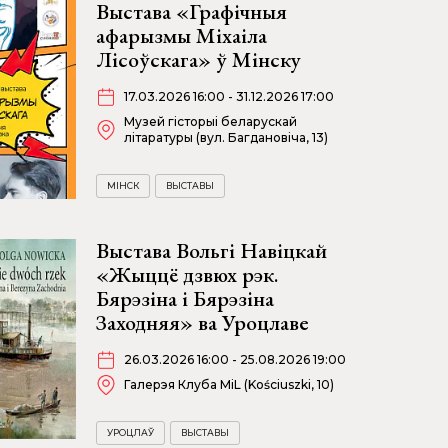
Выстава «Графічныя
афарызмы Міхаіла
Лісоўскага» ў Мінску
17.03.2026 16:00 - 31.12.2026 17:00
Музей гісторыі беларускай
літаратуры (вул. Багдановіча, 13)
МІНСК
ВЫСТАВЫ
Выстава Вольгі Навіцкай
«Жыццё дзвюх рэк.
Бярэзіна і Бярэзіна
Заходняя» ва Уроцлаве
26.03.2026 16:00 - 25.08.2026 19:00
Галерэя Клуба MiL (Kościuszki, 10)
УРОЦЛАЎ
ВЫСТАВЫ