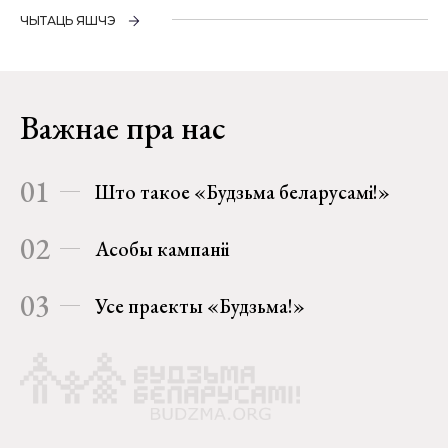
ЧЫТАЦЬ ЯШЧЭ
Важнае пра нас
01
Што такое «Будзьма беларусамі!»
02
Асобы кампаніі
03
Усе праекты «Будзьма!»