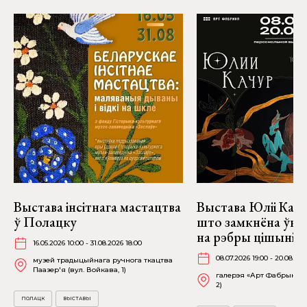
Выстава інсітнага мастацтва
Выстава Юліі Качу
ў Полацку
што замкнёна ўнут
на рэбры цішыні» 
16.05.2026 10:00 - 31.08.2026 18:00
08.07.2026 19:00 - 20.08.202
музей традыцыйнага ручнога ткацтва
Паазер'я (вул. Войкава, 1)
галерэя «Арт Фабрыка» (
2)
ПОЛАЦК
ВЫСТАВЫ