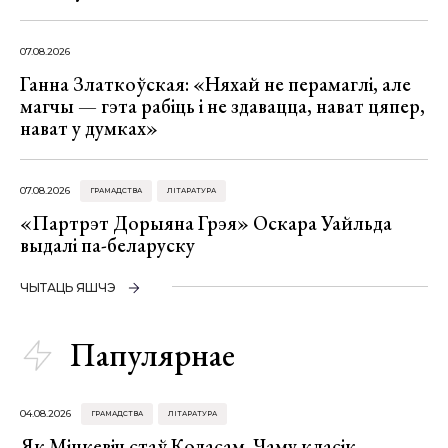
07.08.2026
Ганна Златкоўская: «Няхай не перамаглі, але
магчы — гэта рабіць і не здавацца, нават цяпер,
нават у думках»
07.08.2026
ГРАМАДСТВА
ЛІТАРАТУРА
«Партрэт Дорыяна Грэя» Оскара Уайльда
выдалі па-беларуску
ЧЫТАЦЬ ЯШЧЭ
Папулярнае
04.08.2026
ГРАМАДСТВА
ЛІТАРАТУРА
Як Міцкевіч стаў Коласам. Чаму класік