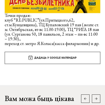
Точки продаж:
клуб “RE:PUBLIC”(ул.Притыцкого,62,
ст.м.Кунцевщина), ТЦ Купаловский 19 пав (.возле ст.
м. Октябрьская, вт-вс 11.00-19.00), ТЦ “РИГА 18 пав
(ул. Сурганова 50, 18 павильон, 2 этаж – пн-вс 11:00
– 19:30).,
переход ст. метро Я.Коласа(касса филармонии) и др.
ДАДАЦЬ У GOOGLE КАЛЯНДАР
Вам можа быць цікава