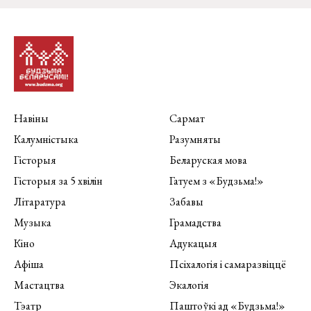
Навіны
Сармат
Калумністыка
Разумняты
Гісторыя
Беларуская мова
Гісторыя за 5 хвілін
Гатуем з «Будзьма!»
Літаратура
Забавы
Музыка
Грамадства
Кіно
Адукацыя
Афіша
Псіхалогія і самаразвіццё
Мастацтва
Экалогія
Тэатр
Паштоўкі ад «Будзьма!»