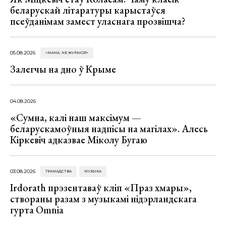
беларускай літаратуры карыстаўся
псеўданімам замест уласнага прозвішча?
05.08.2026
«МАМА, НЕ ЖУРЫСЯ!»
Залегчы на дно ў Крыме
04.08.2026
«Сумна, калі наш максімум —
беларускамоўныя надпісы на магілах». Алесь
Кіркевіч адказвае Міколу Бугаю
03.08.2026
ГРАМАДСТВА
МУЗЫКА
Irdorath прэзентаваў кліп «Праз хмары»,
створаны разам з музыкамі нідэрландскага
гурта Omnia