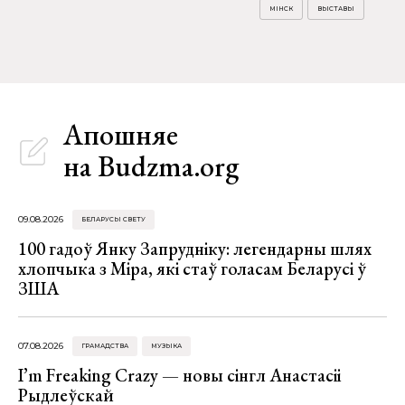
МІНСК
ВЫСТАВЫ
Апошняе
на Budzma.org
09.08.2026
БЕЛАРУСЫ СВЕТУ
100 гадоў Янку Запрудніку: легендарны шлях
хлопчыка з Міра, які стаў голасам Беларусі ў
ЗША
07.08.2026
ГРАМАДСТВА
МУЗЫКА
I’m Freaking Crazy — новы сінгл Анастасіі
Рыдлеўскай