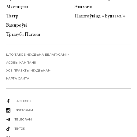
Мастацтва
Экалогія
Тэатр
Паштоўкі ад «Будзьма!»
Вандроўкі
Трызуб і Пагоня
ШТО ТАКОЕ «БУДЗЬМА БЕЛАРУСАМІ!»
АСОБЫ КАМПАНІІ
УСЕ ПРАЕКТЫ «БУДЗЬМА!»
КАРТА САЙТА
FACEBOOK
INSTAGRAM
TELEGRAM
TIKTOK