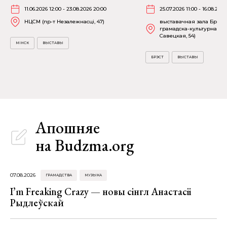
11.06.2026 12:00 - 23.08.2026 20:00
25.07.2026 11:00 - 16.08.2026
НЦСМ (пр-т Незалежнасці, 47)
выставачная зала Брэсц
грамадска-культурнага ц
Савецкая, 54)
МІНСК
ВЫСТАВЫ
БРЭСТ
ВЫСТАВЫ
Апошняе
на Budzma.org
07.08.2026
ГРАМАДСТВА
МУЗЫКА
I’m Freaking Crazy — новы сінгл Анастасіі
Рыдлеўскай