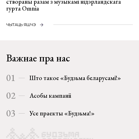
створаны разам з музыкамі нідэрландскага
гурта Omnia
ЧЫТАЦЬ ЯШЧЭ
Важнае пра нас
01
Што такое «Будзьма беларусамі!»
02
Асобы кампаніі
03
Усе праекты «Будзьма!»