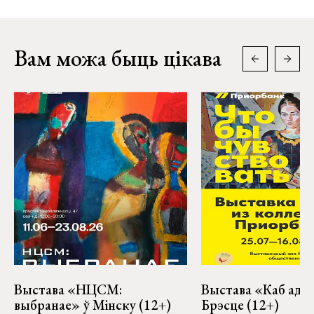
Вам можа быць цікава
Выстава «НЦСМ:
Выстава «Каб адчу
выбранае» ў Мінску (12+)
Брэсце (12+)