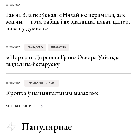
07.08.2026
Ганна Златкоўская: «Няхай не перамаглі, але
магчы — гэта рабіць і не здавацца, нават цяпер,
нават у думках»
07.08.2026
ГРАМАДСТВА
ЛІТАРАТУРА
«Партрэт Дорыяна Грэя» Оскара Уайльда
выдалі па-беларуску
07.08.2026
«ПРЫДАРОЖНЫ ПЫЛ»
Кропка ў нацыянальным мазахізме
ЧЫТАЦЬ ЯШЧЭ
Папулярнае