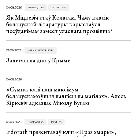
04.08.2026
ГРАМАДСТВА
ЛІТАРАТУРА
Як Міцкевіч стаў Коласам. Чаму класік
беларускай літаратуры карыстаўся
псеўданімам замест уласнага прозвішча?
05.08.2026
«МАМА, НЕ ЖУРЫСЯ!»
Залегчы на дно ў Крыме
04.08.2026
«Сумна, калі наш максімум —
беларускамоўныя надпісы на магілах». Алесь
Кіркевіч адказвае Міколу Бугаю
03.08.2026
ГРАМАДСТВА
МУЗЫКА
Irdorath прэзентаваў кліп «Праз хмары»,