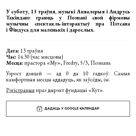
У суботу, 13 траўня, музыкі Аквалерыя і Андрусь
Такінданг граюць у Познані свой фірмовы
музычны спектакль-інтэрактыў пра Пэтсана
і Фіндуса для маленькіх і дарослых.
Дата:
13 траўня
Час:
14.30 (час мясцовы)
Месца:
прастора «Му», Fredry, 5/3, Познань
Узрост дзяцей — ад 0 да 10 гадкоў. Самыя
камфортныя месцы аддадуць, як заўсёды, ім.
Рэгістрацыя
праз дырэкт фундацыі «Кут».
ДАДАЦЬ У GOOGLE КАЛЯНДАР