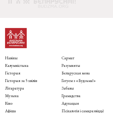
Навіны
Сармат
Калумністыка
Разумняты
Гісторыя
Беларуская мова
Гісторыя за 5 хвілін
Гатуем з «Будзьма!»
Літаратура
Забавы
Музыка
Грамадства
Кіно
Адукацыя
Афіша
Псіхалогія і самаразвіццё