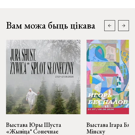
Вам можа быць цікава
Выстава Юры Шуста
Выстава Ігара Бяс
«Жывіца* Сонечнае
Мінску