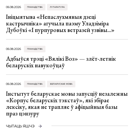
06.08.2026
ГРАМАДСТВА
ЛІТАРАТУРА
Ініцыятыва «Непаслухмяныя дзеці
кастрычніка» агучыла паэму Уладзіміра
Дубоўкі «І пурпуровых ветразей узвівы...»
06.08.2026
ГРАМАДСТВА
Адбыўся трэці «Вялікі Воз» — злёт-летнік
беларускіх навукоўцаў
06.08.2026
ГРАМАДСТВА
БЕЛАРУСКАЯ МОВА
Інстытут беларускае мовы запусціў незалежны
«Корпус беларускіх тэкстаў», які збірае
лексіку, якая не трапляе ў афіцыйныя базы
праз цэнзуру
ЧЫТАЦЬ ЯШЧЭ