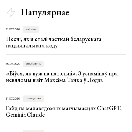
Папулярнае
31.07.2026
МУЗЫКА
Песні, якія сталі часткай беларускага
нацыянальнага коду
30.07.2026
ЛІТАРАТУРА
«Віўся, як вуж на патэльні». З успамінаў пра
невядомы візіт Максіма Танка ў Лодзь
31.07.2026
ГРАМАДСТВА
Гайд па малавядомых магчымасцях ChatGPT,
Gemini і Claude