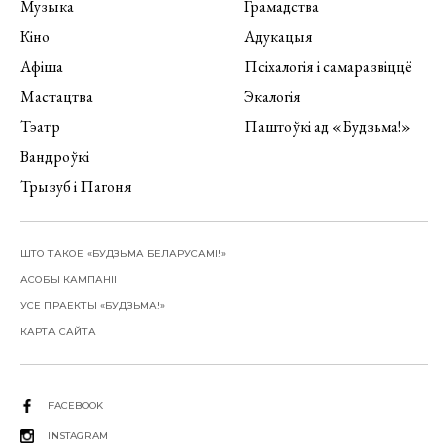
Музыка
Грамадства
Кіно
Адукацыя
Афіша
Псіхалогія і самаразвіццё
Мастацтва
Экалогія
Тэатр
Паштоўкі ад «Будзьма!»
Вандроўкі
Трызуб і Пагоня
ШТО ТАКОЕ «БУДЗЬМА БЕЛАРУСАМІ!»
АСОБЫ КАМПАНІІ
УСЕ ПРАЕКТЫ «БУДЗЬМА!»
КАРТА САЙТА
FACEBOOK
INSTAGRAM