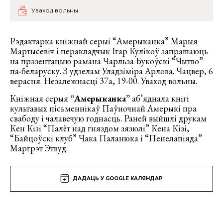
Уваход вольны
Рэдактарка кніжнай серыі “Амерыканка” Марыя
Мартысевіч і перакладчык Ігар Кулікоў запрашаюць
на прэзентацыю рамана Чарльза Букоўскі “Чытво”
па-беларуску. З удзелам Уладзіміра Арлова. Чацвер, 6
верасня. Незалежнасці 37а, 19-00. Уваход вольны.
Кніжная серыя
“Амерыканка”
аб’яднала кнігі
культавых пісьменнікаў Паўночнай Амерыкі пра
свабоду і чалавечую годнасць. Раней выйшлі друкам
Кен Кізі “Палёт над гняздом зязюлі” Кена Кізі,
“Байцоўскі клуб” Чака Паланюка і “Пенелапіяда”
Маргрэт Этвуд.
ДАДАЦЬ У GOOGLE КАЛЯНДАР