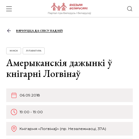
ВЯРНУЦЦА ДА СПІСУ ПАДЗЕЙ
МІНСК
ЛІТАРАТУРА
Амерыканскія дажынкі ў
кнігарні Логвінаў
06.09.2018
19:00 - 19:00
Кнігарня «Логвінаў» (пр. Незалежнасці, 37А)