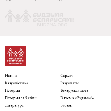
Навіны
Сармат
Калумністыка
Разумняты
Гісторыя
Беларуская мова
Гісторыя за 5 хвілін
Гатуем з «Будзьма!»
Літаратура
Забавы