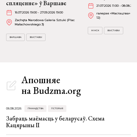
спляценне» ў Варшаве
21.07.2026 11:00 - 08.08.202
16.07.2026 19:00 - 27.09.2026 19:00
галерэя «Мастацтва» (пр
12)
Zachęta Narodowa Galeria Sztuki (Plac
Małachowskiego 3)
МІНСК
ВЫСТАВЫ
ВАРШАВА
ВЫСТАВЫ
Апошняе
на Budzma.org
06.08.2026
ГРАМАДСТВА
ГІСТОРЫЯ
Забраць маёмасць у беларусаў. Схема
Кацярыны ІІ