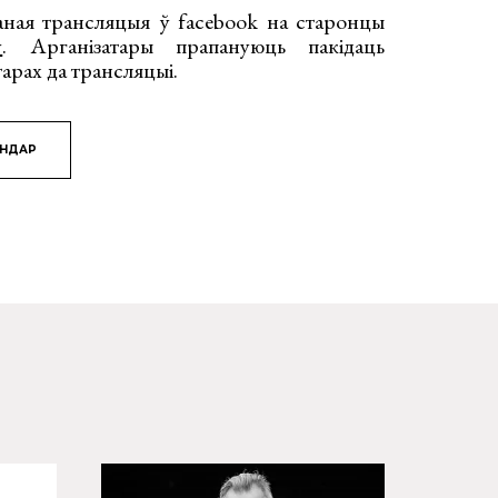
ваная трансляцыя ў facebook на старонцы
у
. Арганізатары прапануюць пакідаць
тарах да трансляцыі.
ЯНДАР