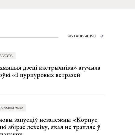
ЧЫТАЦЬ ЯШЧЭ
АРАТУРА
хмяныя дзеці кастрычніка» агучыла
оўкі «І пурпуровых ветразей
ЛАРУСКАЯ МОВА
 мовы запусціў незалежны «Корпус
кі збірае лексіку, якая не трапляе ў
 цэнзуру