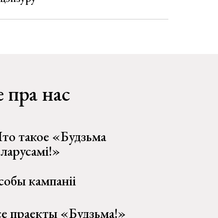
 пра нас
то такое «Будзьма
еларусамі!»
собы кампаніі
се праекты «Будзьма!»