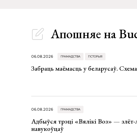
Апошняе
на Bu
06.08.2026
ГРАМАДСТВА
ГІСТОРЫЯ
Забраць маёмасць у беларусаў. Схем
06.08.2026
ГРАМАДСТВА
Адбыўся трэці «Вялікі Воз» — злёт-
навукоўцаў