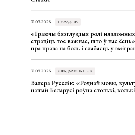
31.07.2026
ГРАМАДСТВА
«Граючы бязглуздыя ролі нязломны
страціць тое важнае, што ў нас ёсць
пра права на боль і слабасць у эмігра
31.07.2026
«ПРЫДАРОЖНЫ ПЫЛ»
Валера Руселік: «Роднай мовы, культ
нашай Беларусі роўна столькі, колькі