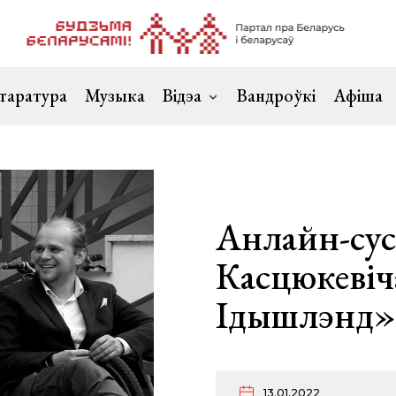
таратура
Музыка
Відэа
Вандроўкі
Афіша
Анлайн-сус
Касцюкеві
Ідышлэнд»
13.01.2022