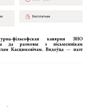
ая
Бясплатнае
атурна-філасофская кавярня ЗНО
ца да размовы з пісьменнікам
ўлам Касцюкевічам. Вядоўца — паэт