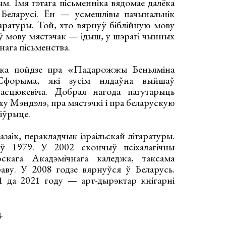
 Імя гэтага пісьменніка вядомае далёка
Беларусі. Ён — усмешлівы пачынальнік
таратуры. Той, хто вярнуў біблійную мову
ыў мову мястэчак — ідыш, у шэрагі чынных
нага пісьменства.
рка пойдзе пра «Падарожжы Беньямiна
Сфорыма, які зусім нядаўна выйшаў
асцюкевіча. Добрая нагода пагутарыць
ху Мэндэлэ, пра мястэчкі і пра беларускую
 іўрыце.
аік, перакладчык ізраільскай літаратуры.
ў 1979. У 2002 скончыў псіхалагічны
фскага Акадэмічнага каледжа, таксама
аву. У 2008 годзе вярнуўся ў Беларусь.
 да 2021 году — арт-дырэктар кнігарні
ы
.