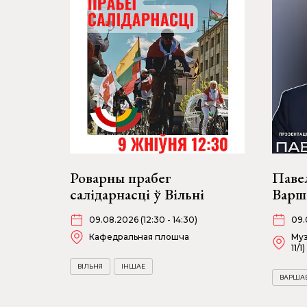
Роварны прабег
Паве
салідарнасці ў Вільні
Варш
09.08.2026 (12:30 - 14:30)
09.
Кафедральная плошча
Муз
11/1)
ВІЛЬНЯ
ІНШАЕ
ВАРША