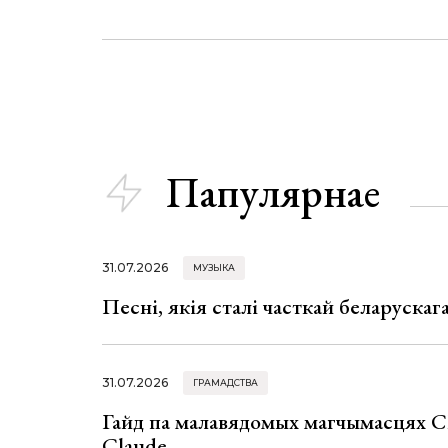
Папулярнае
31.07.2026
МУЗЫКА
Песні, якія сталі часткай беларуска
31.07.2026
ГРАМАДСТВА
Гайд па малавядомых магчымасцях C
Claude