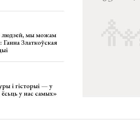
х людзей, мы можам
»: Ганна Златкоўская
цыі
уры і гісторыі — у
 ёсьць у нас самых»