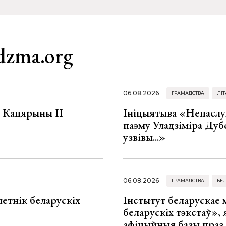
dzma.org
06.08.2026
ГРАМАДСТВА
ЛІТ
а Кацярыны ІІ
Ініцыятыва «Непаслу
паэму Уладзіміра Дуб
узвівы...»
06.08.2026
ГРАМАДСТВА
БЕ
летнік беларускіх
Інстытут беларускае
беларускіх тэкстаў», я
афіцыйныя базы праз