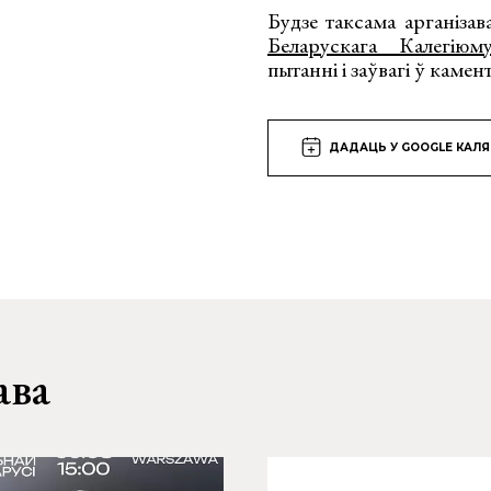
Будзе таксама арганіза
Беларускага Калегіюм
пытанні і заўвагі ў камен
ДАДАЦЬ У GOOGLE КАЛ
ава