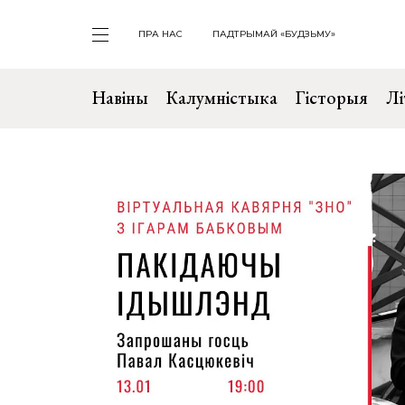
ПРА НАС
ПАДТРЫМАЙ «БУДЗЬМУ»
Навіны
Калумністыка
Гісторыя
Лі