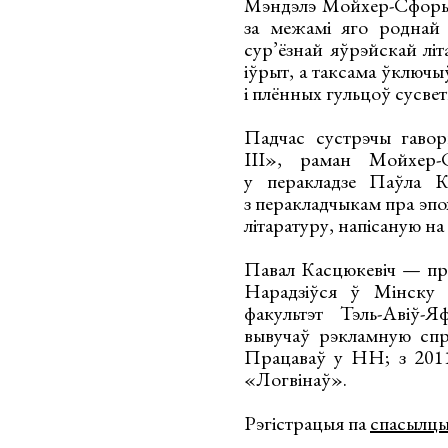
Мэндэлэ Мойхер-Сфорым.
за межамі яго роднай 
сур’ёзнай яўрэйскай лі
іўрыт, а таксама ўключ
і плённых гульцоў сусвет
Падчас сустрэчы гаво
III», раман Мойхер-
у перакладзе Паўла К
з перакладчыкам пра эпо
літаратуру, напісаную на
Павал Касцюкевіч — праз
Нарадзіўся ў Мінску 
факультэт Тэль-Авіў-Я
вывучаў рэкламную спр
Працаваў у НН; з 2011
«Логвінаў».
Рэгістрацыя па
спасылц