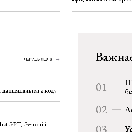
Важнае
ЧЫТАЦЬ ЯШЧЭ
Ш
01
га нацыянальнага коду
б
02
А
hatGPT, Gemini і
03
У