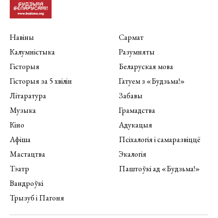
Навіны
Сармат
Калумністыка
Разумняты
Гісторыя
Беларуская мова
Гісторыя за 5 хвілін
Гатуем з «Будзьма!»
Літаратура
Забавы
Музыка
Грамадства
Кіно
Адукацыя
Афіша
Псіхалогія і самаразвіццё
Мастацтва
Экалогія
Тэатр
Паштоўкі ад «Будзьма!»
Вандроўкі
Трызуб і Пагоня