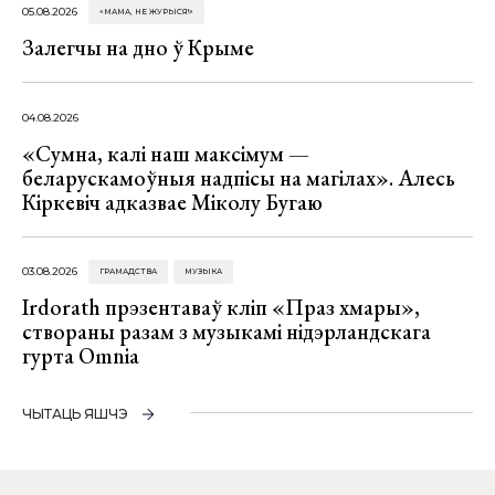
05.08.2026
«МАМА, НЕ ЖУРЫСЯ!»
Залегчы на дно ў Крыме
04.08.2026
«Сумна, калі наш максімум —
беларускамоўныя надпісы на магілах». Алесь
Кіркевіч адказвае Міколу Бугаю
03.08.2026
ГРАМАДСТВА
МУЗЫКА
Irdorath прэзентаваў кліп «Праз хмары»,
створаны разам з музыкамі нідэрландскага
гурта Omnia
ЧЫТАЦЬ ЯШЧЭ