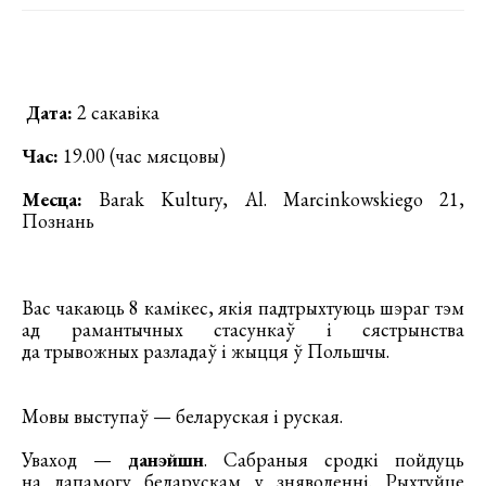
Дата:
2 сакавіка
Час:
19.00 (час мясцовы)
Месца:
Barak Kultury, Al. Marcinkowskiego 21,
Познань
Вас чакаюць 8 камікес, якія падтрыхтуюць шэраг тэм
ад рамантычных стасункаў і сястрынства
да трывожных разладаў і жыцця ў Польшчы.
Мовы выступаў — беларуская і руская.
Уваход —
данэйшн
. Сабраныя сродкі пойдуць
на дапамогу беларускам у зняволенні. Рыхтуйце