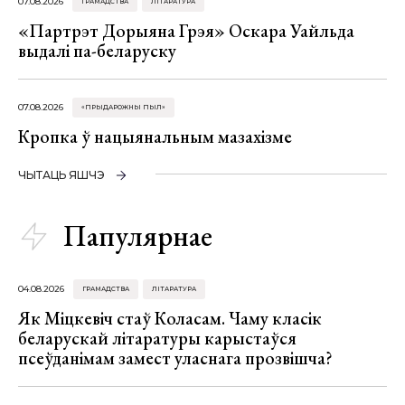
07.08.2026
ГРАМАДСТВА
ЛІТАРАТУРА
«Партрэт Дорыяна Грэя» Оскара Уайльда
выдалі па-беларуску
07.08.2026
«ПРЫДАРОЖНЫ ПЫЛ»
Кропка ў нацыянальным мазахізме
ЧЫТАЦЬ ЯШЧЭ
Папулярнае
04.08.2026
ГРАМАДСТВА
ЛІТАРАТУРА
Як Міцкевіч стаў Коласам. Чаму класік
беларускай літаратуры карыстаўся
псеўданімам замест уласнага прозвішча?