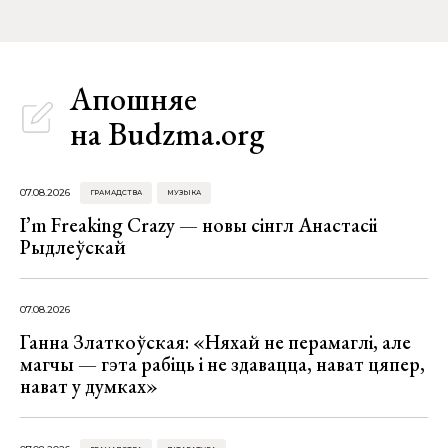
Апошняе
на Budzma.org
07.08.2026
ГРАМАДСТВА
МУЗЫКА
I’m Freaking Crazy — новы сінгл Анастасіі
Рыдлеўскай
07.08.2026
Ганна Златкоўская: «Няхай не перамаглі, але
магчы — гэта рабіць і не здавацца, нават цяпер,
нават у думках»