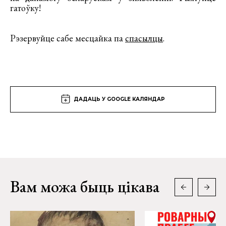
гатоўку!
Рэзервуйце сабе месцайка па
спасылцы
.
ДАДАЦЬ У GOOGLE КАЛЯНДАР
Вам можа быць цікава