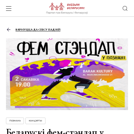
ВЯРНУЦЦА ДА СПІСУ ПАДЗЕЙ
ПОЗНАНЬ
КАНЦЭРТЫ
Беларускі фем-стэндап у