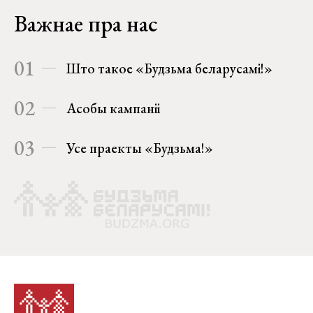
Важнае пра нас
01
Што такое «Будзьма беларусамі!»
02
Асобы кампаніі
03
Усе праекты «Будзьма!»