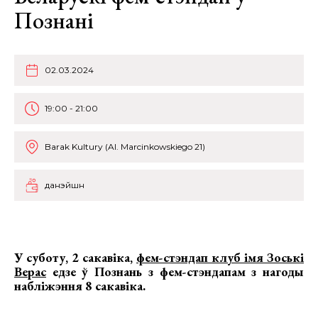
Познані
02.03.2024
19:00 - 21:00
Barak Kultury (Al. Marcinkowskiego 21)
данэйшн
У суботу, 2 сакавіка,
фем-стэндап клуб імя Зоські
Верас
едзе ў Познань з
фем-стэндапам з нагоды
набліжэння 8 сакавіка.