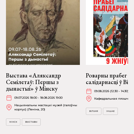
Выстава «Аляксандр
Роварны прабег
Семілетаў: Першы з
салідарнасці ў Віль
дынастыі» ў Мінску
09.08.2026 (12:30 - 14:30)
09.07.2026 18:00 - 18.08.2026 19:00
Кафедральная плошча
Нацыянальны мастацкі музей (галоўны
корпус) (Леніна, 20)
ВІЛЬНЯ
ІНШАЕ
МІНСК
ВЫСТАВЫ