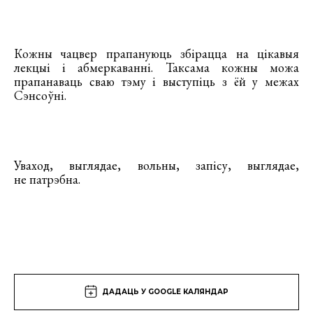
Кожны чацвер прапануюць збірацца на цікавыя
лекцыі і абмеркаванні. Таксама кожны можа
прапанаваць сваю тэму і выступіць з ёй у межах
Сэнсоўні.
Уваход, выглядае, вольны, запісу, выглядае,
не патрэбна.
ДАДАЦЬ У GOOGLE КАЛЯНДАР