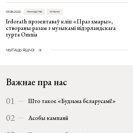
03.08.2026
ГРАМАДСТВА
МУЗЫКА
Irdorath прэзентаваў кліп «Праз хмары»,
створаны разам з музыкамі нідэрландскага
гурта Omnia
ЧЫТАЦЬ ЯШЧЭ
Важнае пра нас
01
Што такое «Будзьма беларусамі!»
02
Асобы кампаніі