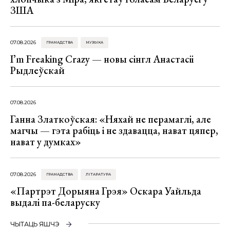
ЗША
07.08.2026
ГРАМАДСТВА
МУЗЫКА
I’m Freaking Crazy — новы сінгл Анастасіі
Рыдлеўскай
07.08.2026
Ганна Златкоўская: «Няхай не перамаглі, але
магчы — гэта рабіць і не здавацца, нават цяпер,
нават у думках»
07.08.2026
ГРАМАДСТВА
ЛІТАРАТУРА
«Партрэт Дорыяна Грэя» Оскара Уайльда
выдалі па-беларуску
ЧЫТАЦЬ ЯШЧЭ