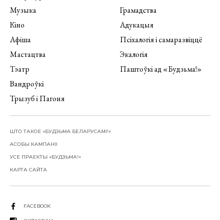
Музыка
Грамадства
Кіно
Адукацыя
Афіша
Псіхалогія і самаразвіццё
Мастацтва
Экалогія
Тэатр
Паштоўкі ад «Будзьма!»
Вандроўкі
Трызуб і Пагоня
ШТО ТАКОЕ «БУДЗЬМА БЕЛАРУСАМІ!»
АСОБЫ КАМПАНІІ
УСЕ ПРАЕКТЫ «БУДЗЬМА!»
КАРТА САЙТА
FACEBOOK