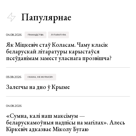
Папулярнае
04.08.2026
ГРАМАДСТВА
ЛІТАРАТУРА
Як Міцкевіч стаў Коласам. Чаму класік
беларускай літаратуры карыстаўся
псеўданімам замест уласнага прозвішча?
05.08.2026
«МАМА, НЕ ЖУРЫСЯ!»
Залегчы на дно ў Крыме
04.08.2026
«Сумна, калі наш максімум —
беларускамоўныя надпісы на магілах». Алесь
Кіркевіч адказвае Міколу Бугаю