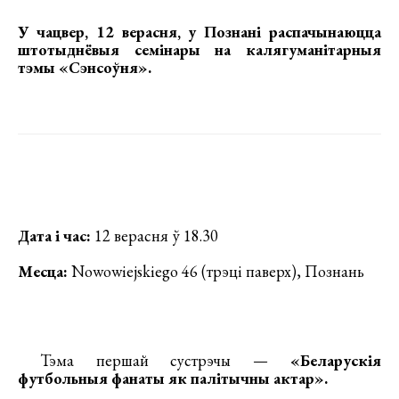
У чацвер, 12 верасня, у Познані распачынаюцца
штотыднёвыя семінары на калягуманітарныя
тэмы «Сэнсоўня».
Дата і час:
12 верасня ў 18.30
Месца:
Nowowiejskiego 46 (трэці паверх), Познань
Тэма першай сустрэчы —
«Беларускія
футбольныя фанаты як палітычны актар».