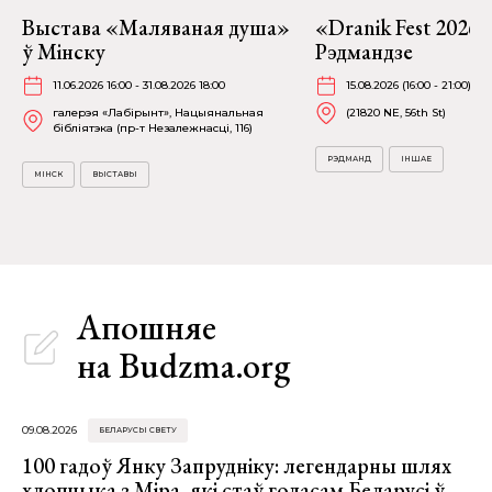
Выстава «Маляваная душа»
«Dranik Fest 2026»
ў Мінску
Рэдмандзе
11.06.2026 16:00 - 31.08.2026 18:00
15.08.2026 (16:00 - 21:00)
галерэя «Лабірынт», Нацыянальная
(21820 NE, 56th St)
бібліятэка (пр-т Незалежнасці, 116)
РЭДМАНД
ІНШАЕ
МІНСК
ВЫСТАВЫ
Апошняе
на Budzma.org
09.08.2026
БЕЛАРУСЫ СВЕТУ
100 гадоў Янку Запрудніку: легендарны шлях
хлопчыка з Міра, які стаў голасам Беларусі ў