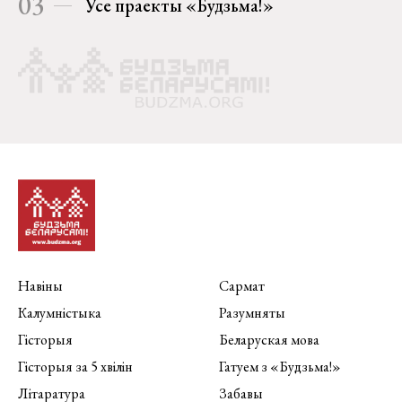
03
Усе праекты «Будзьма!»
Навіны
Сармат
Калумністыка
Разумняты
Гісторыя
Беларуская мова
Гісторыя за 5 хвілін
Гатуем з «Будзьма!»
Літаратура
Забавы