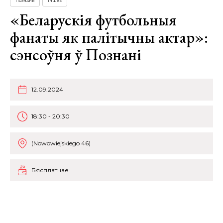
ПОЗНАНЬ
ІНШАЕ
«Беларускія футбольныя
фанаты як палітычны актар»:
сэнсоўня ў Познані
12.09.2024
18:30 - 20:30
(Nowowiejskiego 46)
Бясплатнае