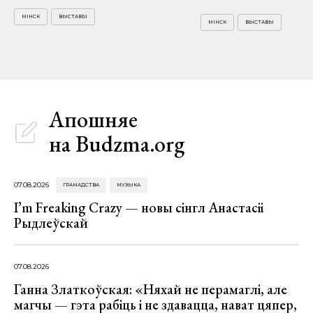
МІНСК
ВЫСТАВЫ
МІНСК
ВЫСТАВЫ
Апошняе
на Budzma.org
07.08.2026
ГРАМАДСТВА
МУЗЫКА
I’m Freaking Crazy — новы сінгл Анастасіі
Рыдлеўскай
07.08.2026
Ганна Златкоўская: «Няхай не перамаглі, але
магчы — гэта рабіць і не здавацца, нават цяпер,