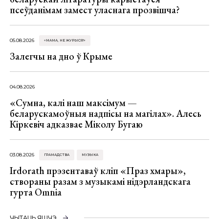
псеўданімам замест уласнага прозвішча?
05.08.2026
«МАМА, НЕ ЖУРЫСЯ!»
Залегчы на дно ў Крыме
04.08.2026
«Сумна, калі наш максімум —
беларускамоўныя надпісы на магілах». Алесь
Кіркевіч адказвае Міколу Бугаю
03.08.2026
ГРАМАДСТВА
МУЗЫКА
Irdorath прэзентаваў кліп «Праз хмары»,
створаны разам з музыкамі нідэрландскага
гурта Omnia
ЧЫТАЦЬ ЯШЧЭ