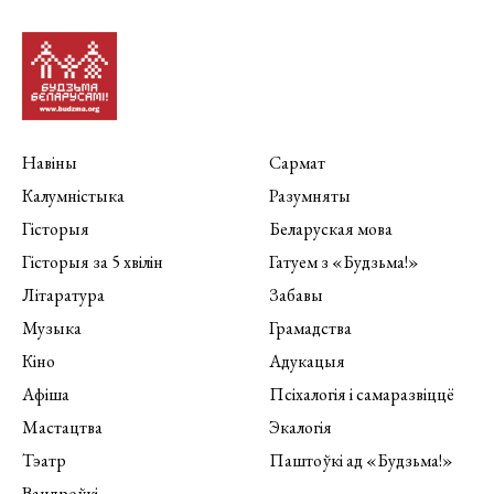
Навіны
Сармат
Калумністыка
Разумняты
Гісторыя
Беларуская мова
Гісторыя за 5 хвілін
Гатуем з «Будзьма!»
Літаратура
Забавы
Музыка
Грамадства
Кіно
Адукацыя
Афіша
Псіхалогія і самаразвіццё
Мастацтва
Экалогія
Тэатр
Паштоўкі ад «Будзьма!»
Вандроўкі