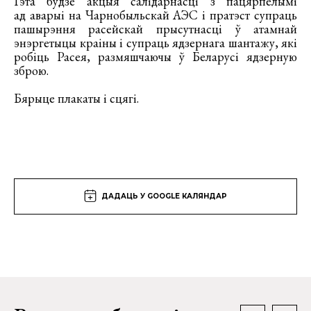
Гэта будзе акцыя салідарнасці з пацярпелымі
ад аварыі на Чарнобыльскай АЭС і пратэст супраць
пашырэння расейскай прысутнасці ў атамнай
энэргетыцы краіны і супраць ядзернага шантажу, які
робіць Расея, размяшчаючы ў Беларусі ядзерную
зброю.
Бярыце плакаты і сцягі.
ДАДАЦЬ У GOOGLE КАЛЯНДАР