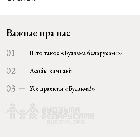
Важнае пра нас
01
Што такое «Будзьма беларусамі!»
02
Асобы кампаніі
03
Усе праекты «Будзьма!»