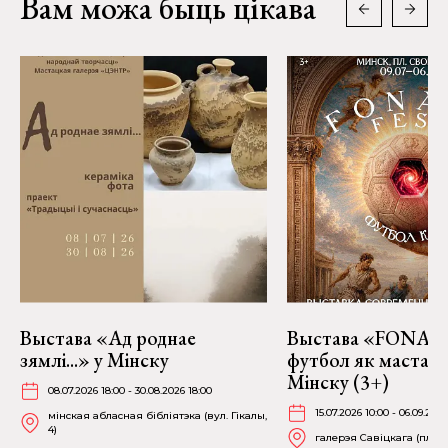
Вам можа быць цікава
Выстава «Ад роднае
Выстава «FONART
зямлі...» у Мінску
футбол як мастацт
Мінску (3+)
08.07.2026 18:00 - 30.08.2026 18:00
15.07.2026 10:00 - 06.09.2026
мінская абласная бібліятэка (вул. Гікалы,
4)
галерэя Савіцкага (пл. Св