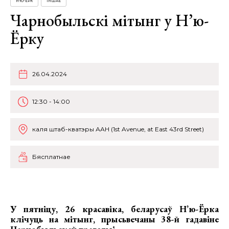
Н'Ю-ЁРК
ІНШАЕ
Чарнобыльскі мітынг у Н’ю-
Ёрку
26.04.2024
12:30 - 14:00
каля штаб-кватэры ААН (1st Avenue, at East 43rd Street)
Бясплатнае
У пятніцу, 26 красавіка, беларусаў Н’ю-Ёрка
клічуць на
мітынг, прысьвечаны 38-й гадавіне