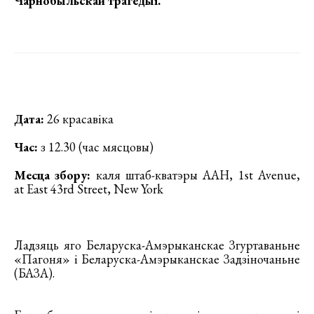
Чарнобыльскай трагедыі
.
Дата:
26 красавіка
Час:
з 12.30 (час мясцовы)
Месца збору:
каля штаб-кватэры ААН, 1st Avenue,
at East 43rd Street, New York
Ладзяць яго Беларуска-Амэрыканскае Згуртаваньне
«Пагоня» і Беларуска-Амэрыканскае Задзіночаньне
(БАЗА).