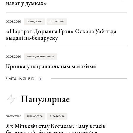
нават у думках»
07.08.2026
ГРАМАДСТВА
ЛІТАРАТУРА
«Партрэт Дорыяна Грэя» Оскара Уайльда
выдалі па-беларуску
07.08.2026
«ПРЫДАРОЖНЫ ПЫЛ»
Кропка ў нацыянальным мазахізме
ЧЫТАЦЬ ЯШЧЭ
Папулярнае
04.08.2026
ГРАМАДСТВА
ЛІТАРАТУРА
Як Міцкевіч стаў Коласам. Чаму класік
беларускай літаратуры карыстаўся