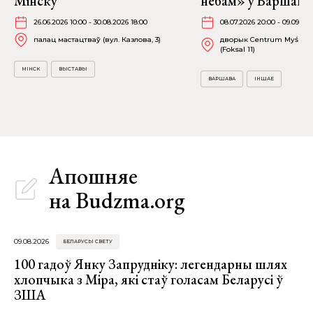
Мінску
небам» у Варшаве
26.06.2026 10:00 - 30.08.2026 18:00
08.07.2026 20:00 - 09.09.20
палац мастацтваў (вул. Казлова, 3)
дворык Centrum Myśli Ja
(Foksal 11)
МІНСК
ВЫСТАВЫ
ВАРШАВА
ІНШАЕ
Апошняе
на Budzma.org
09.08.2026
БЕЛАРУСЫ СВЕТУ
100 гадоў Янку Запрудніку: легендарны шлях
хлопчыка з Міра, які стаў голасам Беларусі ў
ЗША