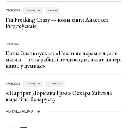
07.08.2026
ГРАМАДСТВА
МУЗЫКА
I’m Freaking Crazy — новы сінгл Анастасіі
Рыдлеўскай
07.08.2026
Ганна Златкоўская: «Няхай не перамаглі, але
магчы — гэта рабіць і не здавацца, нават цяпер,
нават у думках»
07.08.2026
ГРАМАДСТВА
ЛІТАРАТУРА
«Партрэт Дорыяна Грэя» Оскара Уайльда
выдалі па-беларуску
ЧЫТАЦЬ ЯШЧЭ