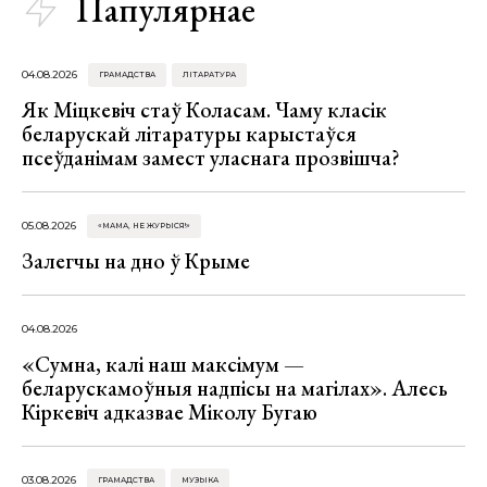
Папулярнае
04.08.2026
ГРАМАДСТВА
ЛІТАРАТУРА
Як Міцкевіч стаў Коласам. Чаму класік
беларускай літаратуры карыстаўся
псеўданімам замест уласнага прозвішча?
05.08.2026
«МАМА, НЕ ЖУРЫСЯ!»
Залегчы на дно ў Крыме
04.08.2026
«Сумна, калі наш максімум —
беларускамоўныя надпісы на магілах». Алесь
Кіркевіч адказвае Міколу Бугаю
03.08.2026
ГРАМАДСТВА
МУЗЫКА