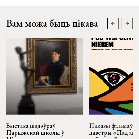
Вам можа быць цікава
Выстава шэдэўраў
Паказы фільмаў н
Парыжскай школы ў
паветры «Пад аг