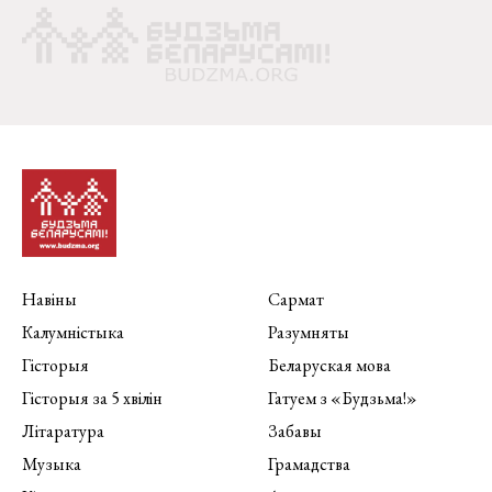
Навіны
Сармат
Калумністыка
Разумняты
Гісторыя
Беларуская мова
Гісторыя за 5 хвілін
Гатуем з «Будзьма!»
Літаратура
Забавы
Музыка
Грамадства