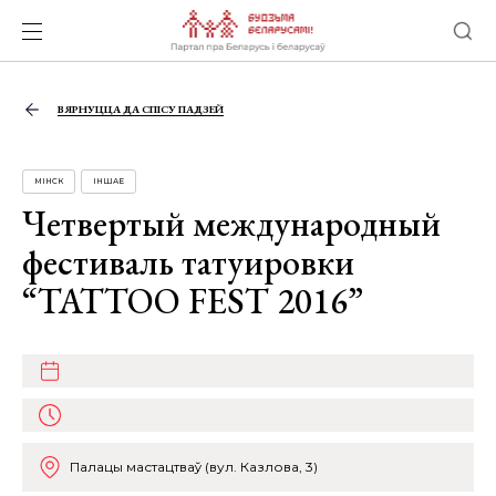
ВЯРНУЦЦА ДА СПІСУ ПАДЗЕЙ
МІНСК
ІНШАЕ
Четвертый международный
фестиваль татуировки
“TATTOO FEST 2016”
Палацы мастацтваў (вул. Казлова, 3)