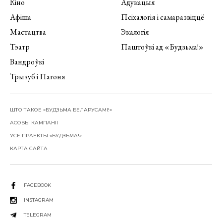
Кіно
Адукацыя
Афіша
Псіхалогія і самаразвіццё
Мастацтва
Экалогія
Тэатр
Паштоўкі ад «Будзьма!»
Вандроўкі
Трызуб і Пагоня
ШТО ТАКОЕ «БУДЗЬМА БЕЛАРУСАМІ!»
АСОБЫ КАМПАНІІ
УСЕ ПРАЕКТЫ «БУДЗЬМА!»
КАРТА САЙТА
FACEBOOK
INSTAGRAM
TELEGRAM