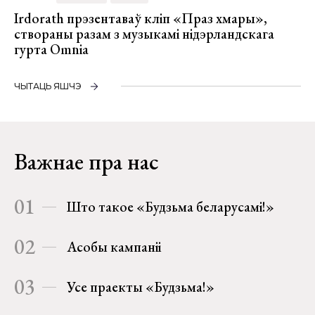
Irdorath прэзентаваў кліп «Праз хмары»,
створаны разам з музыкамі нідэрландскага
гурта Omnia
ЧЫТАЦЬ ЯШЧЭ
Важнае пра нас
01
Што такое «Будзьма беларусамі!»
02
Асобы кампаніі
03
Усе праекты «Будзьма!»