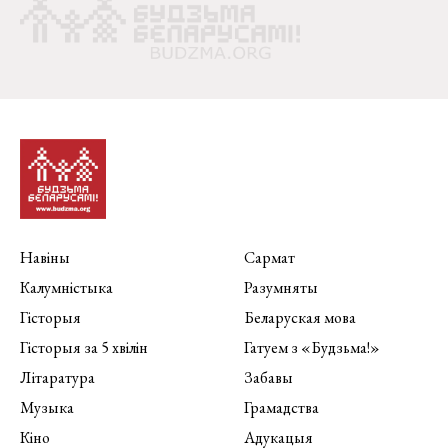
Навіны
Сармат
Калумністыка
Разумняты
Гісторыя
Беларуская мова
Гісторыя за 5 хвілін
Гатуем з «Будзьма!»
Літаратура
Забавы
Музыка
Грамадства
Кіно
Адукацыя