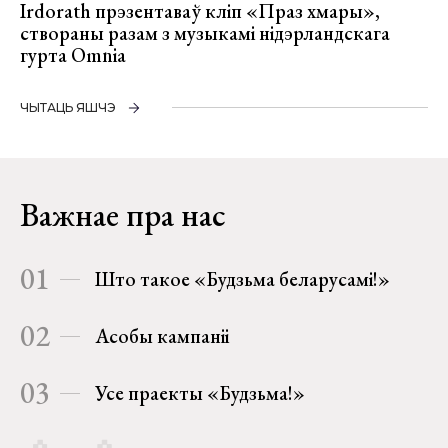
Irdorath прэзентаваў кліп «Праз хмары»,
створаны разам з музыкамі нідэрландскага
гурта Omnia
ЧЫТАЦЬ ЯШЧЭ
Важнае пра нас
01
Што такое «Будзьма беларусамі!»
02
Асобы кампаніі
03
Усе праекты «Будзьма!»