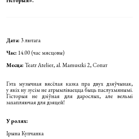
гісторыя»
.
Дата:
3 лютага
Час:
14.00 (час мясцовы)
Месца:
Teatr Atelier, al. Mamuszki 2, Сопат
Гэта музычная вясёлая казка пра двух дзяўчынак,
у якіх ну зусім не атрымліваецца быць паслухмянымі.
Гісторыя не дзіўная для дарослых, але вельмі
захапляючая для дзяцей!
У ролях:
Ірына Купчанка