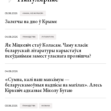
05.08.2026
«МАМА, НЕ ЖУРЫСЯ!»
Залегчы на дно ў Крыме
04.08.2026
ГРАМАДСТВА
ЛІТАРАТУРА
Як Міцкевіч стаў Коласам. Чаму класік
беларускай літаратуры карыстаўся
псеўданімам замест уласнага прозвішча?
04.08.2026
«Сумна, калі наш максімум —
беларускамоўныя надпісы на магілах». Алесь
Кіркевіч адказвае Міколу Бугаю
03.08.2026
ГРАМАДСТВА
МУЗЫКА