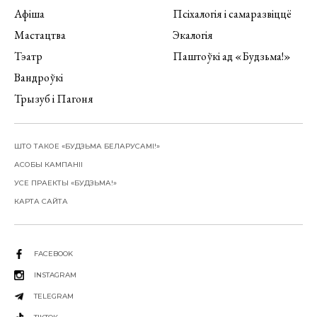
Афіша
Псіхалогія і самаразвіццё
Мастацтва
Экалогія
Тэатр
Паштоўкі ад «Будзьма!»
Вандроўкі
Трызуб і Пагоня
ШТО ТАКОЕ «БУДЗЬМА БЕЛАРУСАМІ!»
АСОБЫ КАМПАНІІ
УСЕ ПРАЕКТЫ «БУДЗЬМА!»
КАРТА САЙТА
FACEBOOK
INSTAGRAM
TELEGRAM