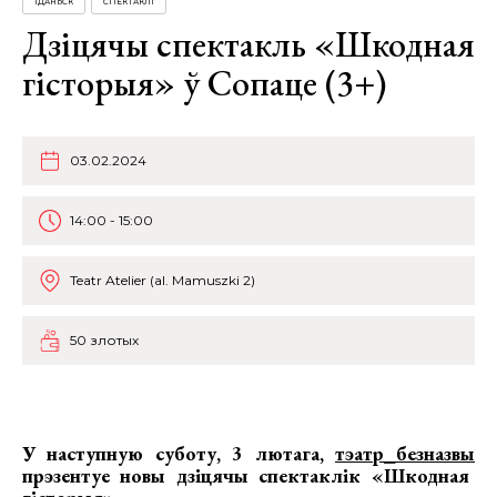
ГДАНЬСК
СПЕКТАКЛІ
Дзіцячы спектакль «Шкодная
гісторыя» ў Сопаце (3+)
03.02.2024
14:00 - 15:00
Teatr Atelier (al. Mamuszki 2)
50 злотых
У наступную суботу, 3 лютага,
тэатр_безназвы
прэзентуе новы
дзіцячы спектаклік «Шкодная