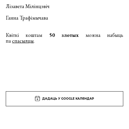
Лізавета Мілінцэвіч
Ганна Трафімычава
Квіткі коштам
50 злотых
можна набыць
па
спасылцы
.
ДАДАЦЬ У GOOGLE КАЛЯНДАР