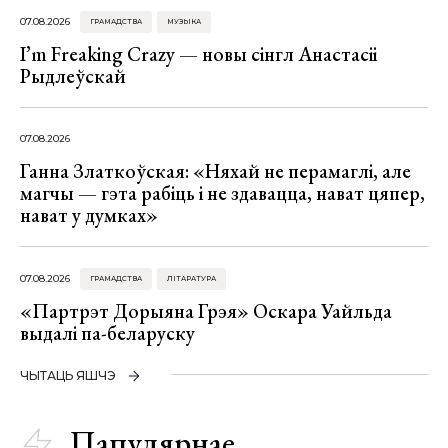
07.08.2026
ГРАМАДСТВА
МУЗЫКА
I’m Freaking Crazy — новы сінгл Анастасіі
Рыдлеўскай
07.08.2026
Ганна Златкоўская: «Няхай не перамаглі, але
магчы — гэта рабіць і не здавацца, нават цяпер,
нават у думках»
07.08.2026
ГРАМАДСТВА
ЛІТАРАТУРА
«Партрэт Дорыяна Грэя» Оскара Уайльда
выдалі па-беларуску
ЧЫТАЦЬ ЯШЧЭ
Папулярнае