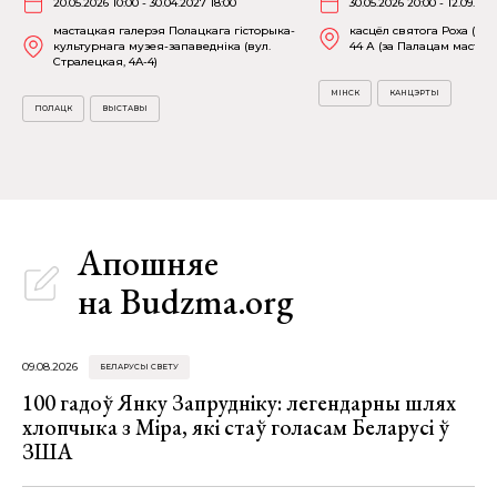
20.05.2026 10:00 - 30.04.2027 18:00
30.05.2026 20:00 - 12.09.202
мастацкая галерэя Полацкага гісторыка-
касцёл святога Роха (пр-
культурнага музея-запаведніка (вул.
44 А (за Палацам мастацт
Стралецкая, 4A-4)
МІНСК
КАНЦЭРТЫ
ПОЛАЦК
ВЫСТАВЫ
Апошняе
на Budzma.org
09.08.2026
БЕЛАРУСЫ СВЕТУ
100 гадоў Янку Запрудніку: легендарны шлях
хлопчыка з Міра, які стаў голасам Беларусі ў
ЗША