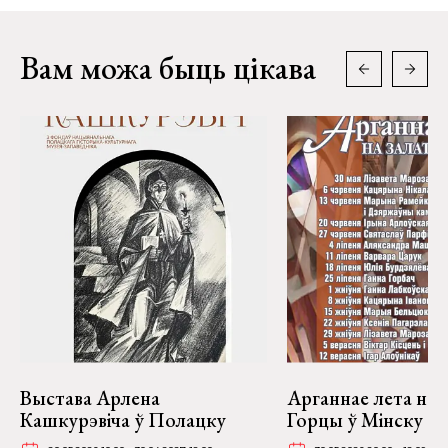
Вам можа быць цікава
Выстава Арлена
Арганнае лета на 
Кашкурэвіча ў Полацку
Горцы ў Мінску