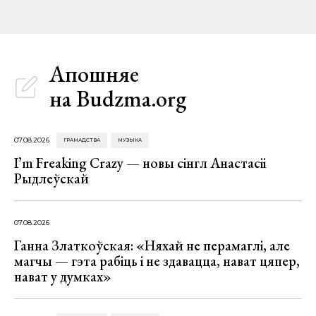
Апошняе
на Budzma.org
07.08.2026
ГРАМАДСТВА
МУЗЫКА
I’m Freaking Crazy — новы сінгл Анастасіі
Рыдлеўскай
07.08.2026
Ганна Златкоўская: «Няхай не перамаглі, але
магчы — гэта рабіць і не здавацца, нават цяпер,
нават у думках»