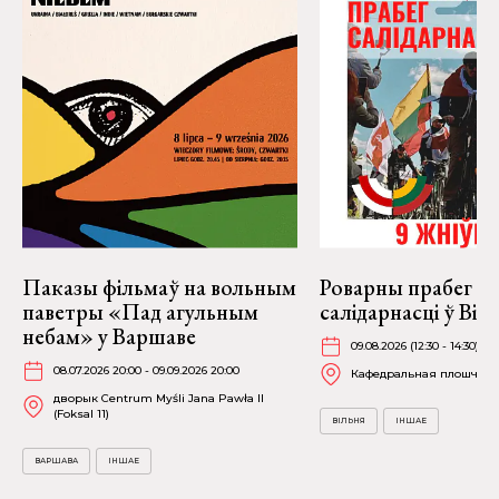
Паказы фільмаў на вольным
Роварны прабег
паветры «Пад агульным
салідарнасці ў Віль
небам» у Варшаве
09.08.2026 (12:30 - 14:30)
08.07.2026 20:00 - 09.09.2026 20:00
Кафедральная плошча
дворык Centrum Myśli Jana Pawła II
(Foksal 11)
ВІЛЬНЯ
ІНШАЕ
ВАРШАВА
ІНШАЕ