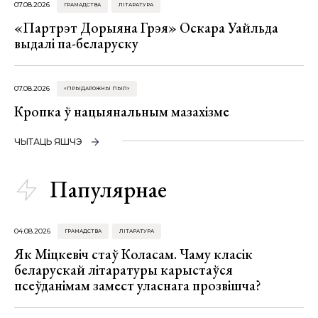
07.08.2026
ГРАМАДСТВА
ЛІТАРАТУРА
«Партрэт Дорыяна Грэя» Оскара Уайльда
выдалі па-беларуску
07.08.2026
«ПРЫДАРОЖНЫ ПЫЛ»
Кропка ў нацыянальным мазахізме
ЧЫТАЦЬ ЯШЧЭ
Папулярнае
04.08.2026
ГРАМАДСТВА
ЛІТАРАТУРА
Як Міцкевіч стаў Коласам. Чаму класік
беларускай літаратуры карыстаўся
псеўданімам замест уласнага прозвішча?