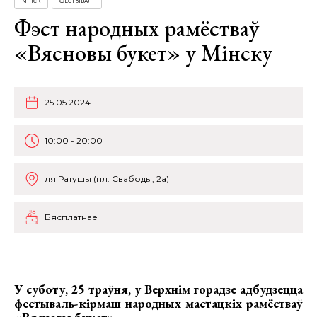
МІНСК
ФЕСТЫВАЛІ
Фэст народных рамёстваў
«Вясновы букет» у Мінску
25.05.2024
10:00 - 20:00
ля Ратушы (пл. Свабоды, 2а)
Бясплатнае
У суботу, 25 траўня, у Верхнім горадзе адбудзецца
фестываль-кірмаш народных мастацкіх рамёстваў