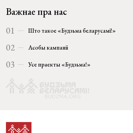
Важнае пра нас
01
Што такое «Будзьма беларусамі!»
02
Асобы кампаніі
03
Усе праекты «Будзьма!»