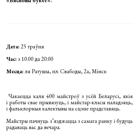
«Вясновы букет».
Дата:
25 траўня
Час:
з 10.00 да 20.00
Месца:
ля Ратушы, пл. Свабоды, 2а, Мінск
Чакаецца каля 400 майстроў з усёй Беларусі, якія
і работы свае прывязуць, і майстар-класы наладзяць,
і фальклорныя калектывы на сцэне прадставяць.
Майстры пачнуць з’язджацца з самага ранку і будуць
радаваць вас да вечара.