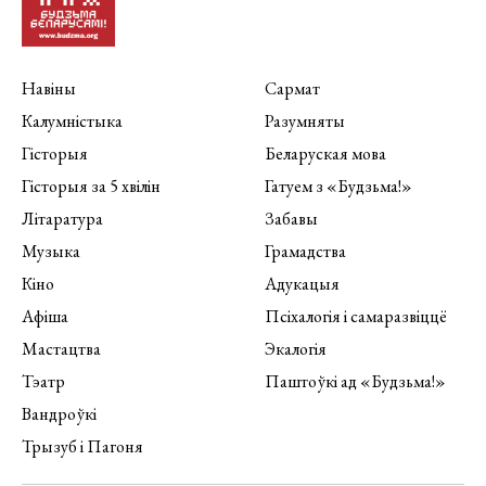
Навіны
Сармат
Калумністыка
Разумняты
Гісторыя
Беларуская мова
Гісторыя за 5 хвілін
Гатуем з «Будзьма!»
Літаратура
Забавы
Музыка
Грамадства
Кіно
Адукацыя
Афіша
Псіхалогія і самаразвіццё
Мастацтва
Экалогія
Тэатр
Паштоўкі ад «Будзьма!»
Вандроўкі
Трызуб і Пагоня