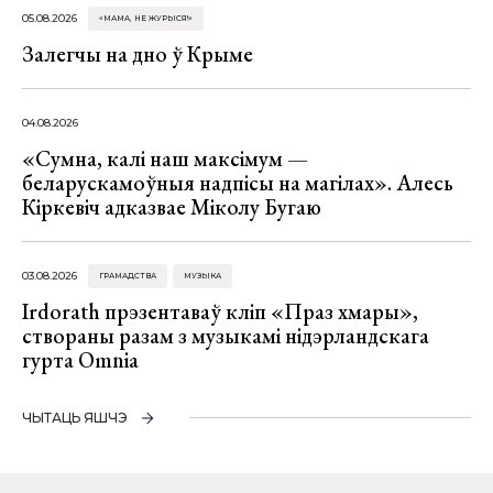
05.08.2026
«МАМА, НЕ ЖУРЫСЯ!»
Залегчы на дно ў Крыме
04.08.2026
«Сумна, калі наш максімум —
беларускамоўныя надпісы на магілах». Алесь
Кіркевіч адказвае Міколу Бугаю
03.08.2026
ГРАМАДСТВА
МУЗЫКА
Irdorath прэзентаваў кліп «Праз хмары»,
створаны разам з музыкамі нідэрландскага
гурта Omnia
ЧЫТАЦЬ ЯШЧЭ