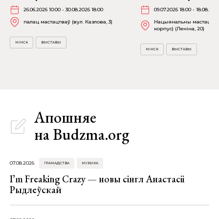
26.06.2026 10:00 - 30.08.2026 18:00
09.07.2026 18:00 - 18.08.202
палац мастацтваў (вул. Казлова, 3)
Нацыянальны мастацкі м
корпус) (Леніна, 20)
МІНСК
ВЫСТАВЫ
МІНСК
ВЫСТАВЫ
Апошняе
на Budzma.org
07.08.2026
ГРАМАДСТВА
МУЗЫКА
I’m Freaking Crazy — новы сінгл Анастасіі
Рыдлеўскай