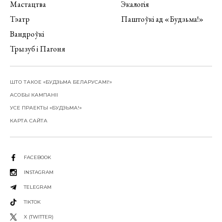
Мастацтва
Экалогія
Тэатр
Паштоўкі ад «Будзьма!»
Вандроўкі
Трызуб і Пагоня
ШТО ТАКОЕ «БУДЗЬМА БЕЛАРУСАМІ!»
АСОБЫ КАМПАНІІ
УСЕ ПРАЕКТЫ «БУДЗЬМА!»
КАРТА САЙТА
FACEBOOK
INSTAGRAM
TELEGRAM
TIKTOK
X (TWITTER)