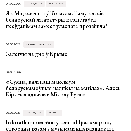
04.08.2026
ГРАМАДСТВА
ЛІТАРАТУРА
Як Міцкевіч стаў Коласам. Чаму класік
беларускай літаратуры карыстаўся
псеўданімам замест уласнага прозвішча?
05.08.2026
«МАМА, НЕ ЖУРЫСЯ!»
Залегчы на дно ў Крыме
04.08.2026
«Сумна, калі наш максімум —
беларускамоўныя надпісы на магілах». Алесь
Кіркевіч адказвае Міколу Бугаю
03.08.2026
ГРАМАДСТВА
МУЗЫКА
Irdorath прэзентаваў кліп «Праз хмары»,
створаны разам з музыкамі нідэрландскага