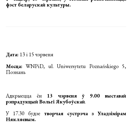
фэст беларускай культуры
.
Дата:
13 і 15 чэрвеня
Месца:
WNPiD, ul. Uniwersytetu Poznańskiego 5,
Познань
Адкрыецца ён
13 чэрвеня ў 9.00 выставай
рэпрадукцый Вольгі Якубоўскай
.
У 17.30 будзе
творчая сустрэча з Уладзімірам
Някляевым.