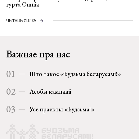
гурта Omnia
ЧЫТАЦЬ ЯШЧЭ
Важнае пра нас
01
Што такое «Будзьма беларусамі!»
02
Асобы кампаніі
03
Усе праекты «Будзьма!»