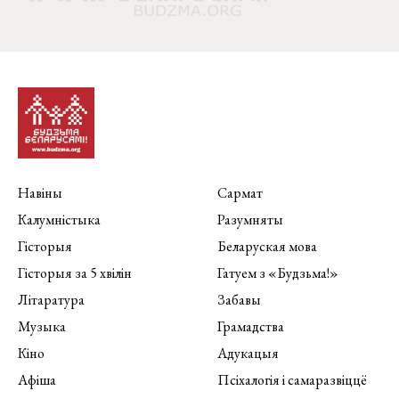
Навіны
Сармат
Калумністыка
Разумняты
Гісторыя
Беларуская мова
Гісторыя за 5 хвілін
Гатуем з «Будзьма!»
Літаратура
Забавы
Музыка
Грамадства
Кіно
Адукацыя
Афіша
Псіхалогія і самаразвіццё