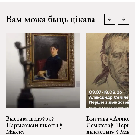
Вам можа быць цікава
Выстава шэдэўраў
Выстава «Алякса
Парыжскай школы ў
Семілетаў: Першы
Мінску
дынастыі» ў Мінс