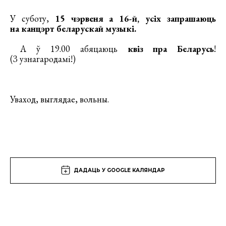
У суботу,
15 чэрвеня а 16-й, усіх запрашаюць
на канцэрт беларускай музыкі.
А ў 19.00 абяцаюць
квіз пра Беларусь
!
(З узнагародамі!)
Уваход, выглядае, вольны.
ДАДАЦЬ У GOOGLE КАЛЯНДАР