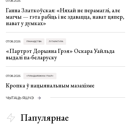
07.08.2026
Ганна Златкоўская: «Няхай не перамаглі, але
магчы — гэта рабіць і не здавацца, нават цяпер,
нават у думках»
07.08.2026
ГРАМАДСТВА
ЛІТАРАТУРА
«Партрэт Дорыяна Грэя» Оскара Уайльда
выдалі па-беларуску
07.08.2026
«ПРЫДАРОЖНЫ ПЫЛ»
Кропка ў нацыянальным мазахізме
ЧЫТАЦЬ ЯШЧЭ
Папулярнае