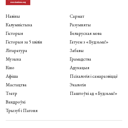
Навіны
Сармат
Калумністыка
Разумняты
Гісторыя
Беларуская мова
Гісторыя за 5 хвілін
Гатуем з «Будзьма!»
Літаратура
Забавы
Музыка
Грамадства
Кіно
Адукацыя
Афіша
Псіхалогія і самаразвіццё
Мастацтва
Экалогія
Тэатр
Паштоўкі ад «Будзьма!»
Вандроўкі
Трызуб і Пагоня