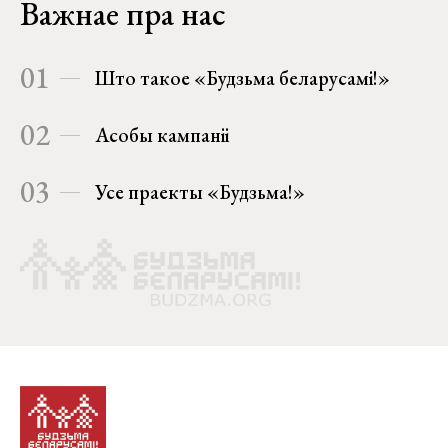
Важнае пра нас
01
Што такое «Будзьма беларусамі!»
02
Асобы кампаніі
03
Усе праекты «Будзьма!»