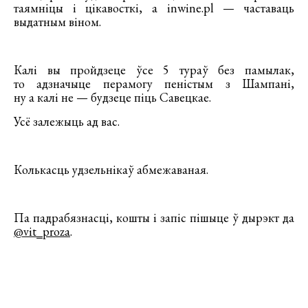
таямніцы і цікавосткі, а inwine.pl — частаваць
выдатным віном.
Калі вы пройдзеце ўсе 5 тураў без памылак,
то адзначыце перамогу пеністым з Шампані,
ну а калі не — будзеце піць Савецкае.
Усё залежыць ад вас.
Колькасць удзельнікаў абмежаваная.
Па падрабязнасці, кошты і запіс пішыце ў дырэкт да
@vit_proza
.