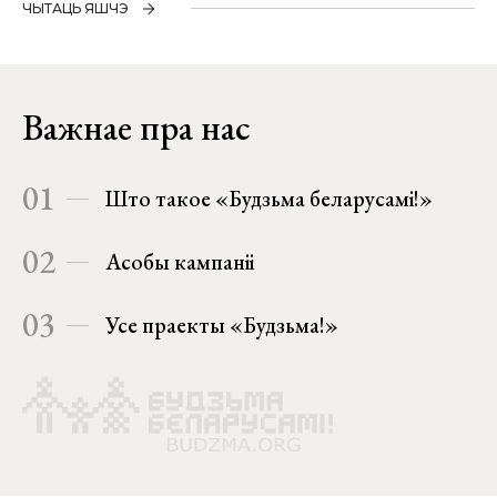
ЧЫТАЦЬ ЯШЧЭ
Важнае пра нас
01
Што такое «Будзьма беларусамі!»
02
Асобы кампаніі
03
Усе праекты «Будзьма!»