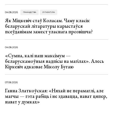
04.08.2026
ГРАМАДСТВА
ЛІТАРАТУРА
Як Міцкевіч стаў Коласам. Чаму класік
беларускай літаратуры карыстаўся
псеўданімам замест уласнага прозвішча?
04.08.2026
«Сумна, калі наш максімум —
беларускамоўныя надпісы на магілах». Алесь
Кіркевіч адказвае Міколу Бугаю
07.08.2026
Ганна Златкоўская: «Няхай не перамаглі, але
магчы — гэта рабіць і не здавацца, нават цяпер,
нават у думках»