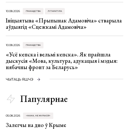
10.08.2026
ГРАМАДСТВА
ЛІТАРАТУРА
Ініцыятыва «Прыпынак Адамовіча» стварыла
аўдыягід «Сцежкамі Адамовіча»
10.08.2026
ГРАМАДСТВА
«Усё кепска і вельмі кепска». Як прайшла
дыскусія «Мова, культура, адукацыя і мэдыя:
нябачны фронт за Беларусь»
ЧЫТАЦЬ ЯШЧЭ
Папулярнае
05.08.2026
«МАМА, НЕ ЖУРЫСЯ!»
Залегчы на дно ў Крыме