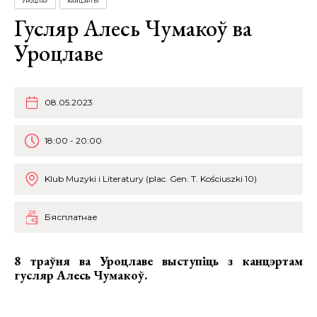
УРОЦЛАЎ
КАНЦЭРТЫ
Гусляр Алесь Чумакоў ва
Уроцлаве
08.05.2023
18:00 - 20:00
Klub Muzyki i Literatury (plac. Gen. T. Kościuszki 10)
Бясплатнае
8 траўня ва Уроцлаве выступіць з канцэртам
гусляр Алесь Чумакоў.