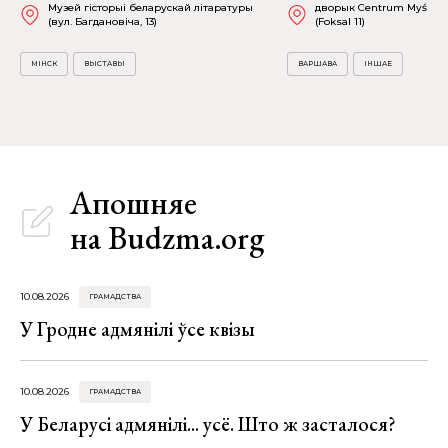
Музей гісторыі беларускай літаратуры
дворык Centrum Myśli Ja
(вул. Багдановіча, 13)
(Foksal 11)
МІНСК
ВЫСТАВЫ
ВАРШАВА
ІНШАЕ
Апошняе
на Budzma.org
10.08.2026
ГРАМАДСТВА
У Гродне адмянілі ўсе квізы
10.08.2026
ГРАМАДСТВА
У Беларусі адмянілі... усё. Што ж засталося?