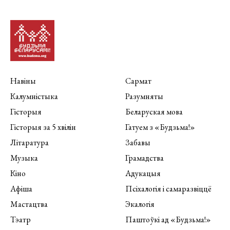
Навіны
Сармат
Калумністыка
Разумняты
Гісторыя
Беларуская мова
Гісторыя за 5 хвілін
Гатуем з «Будзьма!»
Літаратура
Забавы
Музыка
Грамадства
Кіно
Адукацыя
Афіша
Псіхалогія і самаразвіццё
Мастацтва
Экалогія
Тэатр
Паштоўкі ад «Будзьма!»