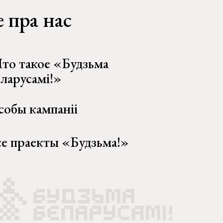
 пра нас
то такое «Будзьма
еларусамі!»
собы кампаніі
се праекты «Будзьма!»