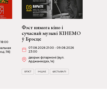
Фэст нямога кіно і
сучаснай музыкі КІНЕМО
ў Брэсце
 18:00
07.08.2026 21:00 - 09.08.2026
нальная
23:00
і, 116)
дворык філармоніі (вул.
Арджанікідзэ, 14)
БРЭСТ
ІНШАЕ
ФЕСТЫВАЛІ