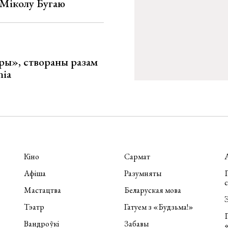
е Міколу Бугаю
ары», створаны разам
nia
Кіно
Сармат
Афіша
Разумняты
П
Мастацтва
Беларуская мова
Э
Тэатр
Гатуем з «Будзьма!»
Вандроўкі
Забавы