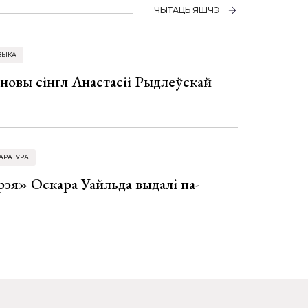
ЧЫТАЦЬ ЯШЧЭ
ЗЫКА
 новы сінгл Анастасіі Рыдлеўскай
АРАТУРА
эя» Оскара Уайльда выдалі па-