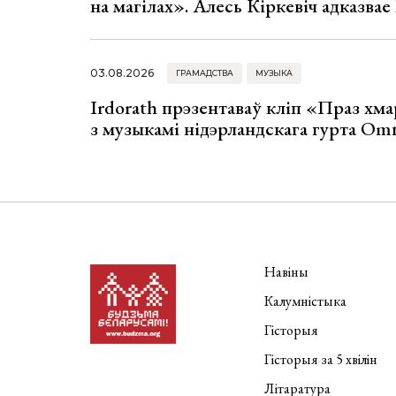
на магілах». Алесь Кіркевіч адказва
03.08.2026
ГРАМАДСТВА
МУЗЫКА
Irdorath прэзентаваў кліп «Праз хм
з музыкамі нідэрландскага гурта Om
Навіны
Калумністыка
Гісторыя
Гісторыя за 5 хвілін
Літаратура