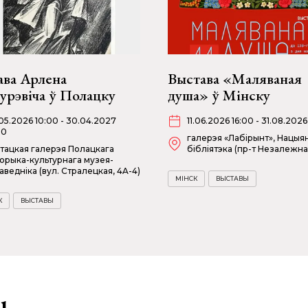
ава Арлена
Выстава «Маляваная
урэвіча ў Полацку
душа» ў Мінску
05.2026 10:00 - 30.04.2027
11.06.2026 16:00 - 31.08.2026
00
галерэя «Лабірынт», Нацыя
тацкая галерэя Полацкага
бібліятэка (пр-т Незалежнасц
торыка-культурнага музея-
аведніка (вул. Стралецкая, 4A-4)
МІНСК
ВЫСТАВЫ
К
ВЫСТАВЫ