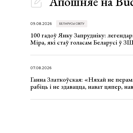
Апошняе
на Bu
09.08.2026
БЕЛАРУСЫ СВЕТУ
100 гадоў Янку Запрудніку: легенда
Міра, які стаў голасам Беларусі ў З
07.08.2026
Ганна Златкоўская: «Няхай не перама
рабіць і не здавацца, нават цяпер, на