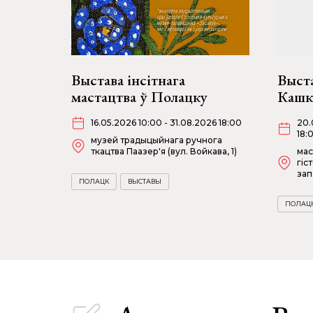
Выстава інсітнага
Выст
мастацтва ў Полацку
Кашк
16.05.2026 10:00 - 31.08.2026 18:00
20.
18:
музей традыцыйнага ручнога
ткацтва Паазер'я (вул. Войкава, 1)
мас
гіс
зап
ПОЛАЦК
ВЫСТАВЫ
ПОЛАЦ