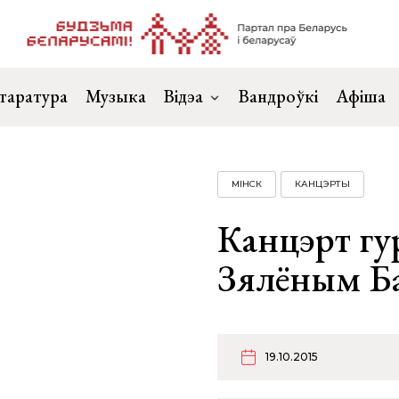
таратура
Музыка
Відэа
Вандроўкі
Афіша
МІНСК
КАНЦЭРТЫ
Канцэрт гу
Зялёным Б
19.10.2015