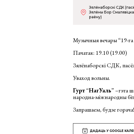
Зялёнаборскі СДК (пас
Зялёны Бор Смалявіцка
раёну)
Музычныя вечары “19-га 
Пачатак: 19.10 (19.00)
Зялёнаборскі СДК, пасё
Уваход вольны.
Гурт
“
НагУаль
” –гэта 
народна-міжнародны біт 
Запрашаем, будзе горача
ДАДАЦЬ У GOOGLE КАЛ