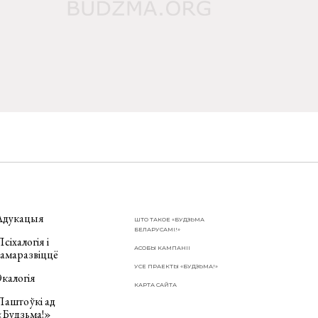
Адукацыя
ШТО ТАКОЕ «БУДЗЬМА
БЕЛАРУСАМІ!»
сіхалогія і
АСОБЫ КАМПАНІІ
самаразвіццё
УСЕ ПРАЕКТЫ «БУДЗЬМА!»
калогія
КАРТА САЙТА
Паштоўкі ад
«Будзьма!»