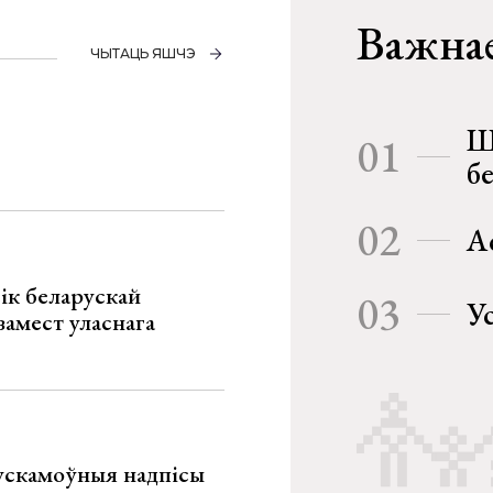
Важнае
ЧЫТАЦЬ ЯШЧЭ
Ш
01
б
02
А
ік беларускай
03
У
замест уласнага
ускамоўныя надпісы