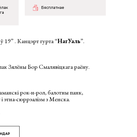
ёлак
Бясплатнае
га
ў 19” . Канцэрт гурта “
НагУаль
”.
лак Зялёны Бор Смалявіцкага раёну.
шаманскі рок-н-рол, балотны панк,
і этна-сюррэалізм з Менска.
!
ЯНДАР