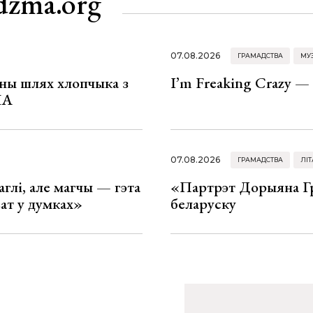
dzma.org
07.08.2026
ГРАМАДСТВА
МУ
рны шлях хлопчыка з
I’m Freaking Crazy —
ША
07.08.2026
ГРАМАДСТВА
ЛІТ
глі, але магчы — гэта
«Партрэт Дорыяна Гр
ват у думках»
беларуску