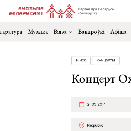
таратура
Музыка
Відэа
Вандроўкі
Афіша
МІНСК
КАНЦЭРТЫ
Концерт O
21.09.2014
Re:public