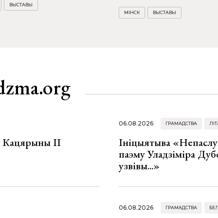
ВЫСТАВЫ
МІНСК
ВЫСТАВЫ
dzma.org
06.08.2026
ГРАМАДСТВА
ЛІТ
а Кацярыны ІІ
Ініцыятыва «Непаслу
паэму Уладзіміра Дуб
узвівы...»
06.08.2026
ГРАМАДСТВА
БЕ