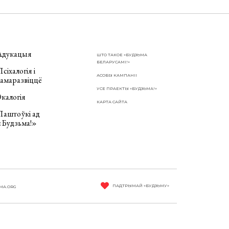
Адукацыя
ШТО ТАКОЕ «БУДЗЬМА
БЕЛАРУСАМІ!»
сіхалогія і
АСОБЫ КАМПАНІІ
самаразвіццё
УСЕ ПРАЕКТЫ «БУДЗЬМА!»
калогія
КАРТА САЙТА
Паштоўкі ад
«Будзьма!»
ПАДТРЫМАЙ «БУДЗЬМУ»
MA.ORG