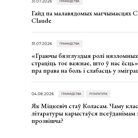
31.07.2026
ГРАМАДСТВА
Гайд па малавядомых магчымасцях C
Claude
31.07.2026
ГРАМАДСТВА
«Граючы бязглуздыя ролі нязломны
страціць тое важнае, што ў нас ёсць
пра права на боль і слабасць у эмігра
04.08.2026
ГРАМАДСТВА
ЛІТАРАТУРА
Як Міцкевіч стаў Коласам. Чаму клас
літаратуры карыстаўся псеўданімам 
прозвішча?