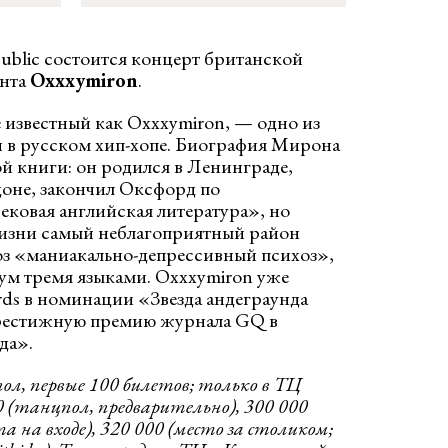
Public состоится концерт британской
анта
Oxxxymiron
.
е известный как Oxxxymiron, — одно из
 в русском хип-хопе. Биография Мирона
й книги: он родился в Ленинграде,
оне, закончил Оксфорд по
ековая английская литература», но
жизни самый неблагоприятный район
ноз «маниакально-депрессивный психоз»,
ум тремя языками. Oxxxymiron уже
rds в номинации «Звезда андеграунда
престижную премию журнала GQ в
да».
ол, первые 100 билетов; только в ТЦ
 (танцпол, предварительно), 300 000
а на входе), 320 000 (место за столиком;