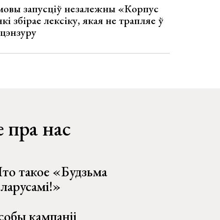
 мовы запусціў незалежны «Корпус
кі збірае лексіку, якая не трапляе ў
 цэнзуру
 пра нас
то такое «Будзьма
еларусамі!»
собы кампаніі