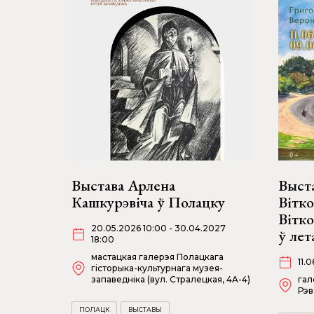
Выстава Арлена
Выста
Кашкурэвіча ў Полацку
Вітко
Вітк
20.05.2026 10:00 - 30.04.2027
ў лет
18:00
мастацкая галерэя Полацкага
11.
гісторыка-культурнага музея-
запаведніка (вул. Стралецкая, 4A-4)
гал
Рэв
ПОЛАЦК
ВЫСТАВЫ