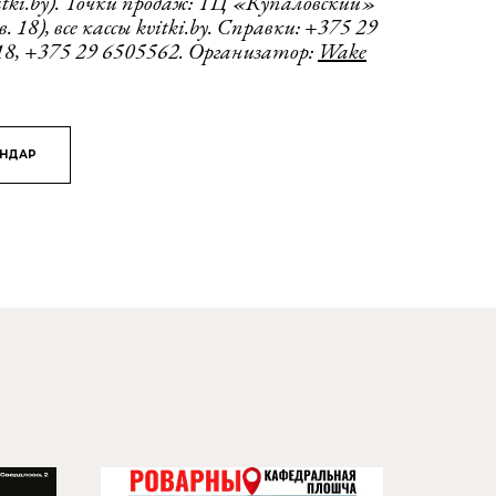
itki.by). Точки продаж: ТЦ «Купаловский»
. 18), все кассы kvitki.by. Справки: +375 29
18, +375 29 6505562. Организатор:
Wake
ЯНДАР