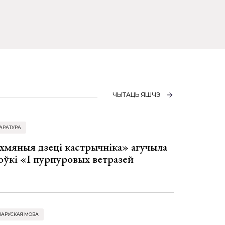
ЧЫТАЦЬ ЯШЧЭ
АРАТУРА
хмяныя дзеці кастрычніка» агучыла
оўкі «І пурпуровых ветразей
ЛАРУСКАЯ МОВА