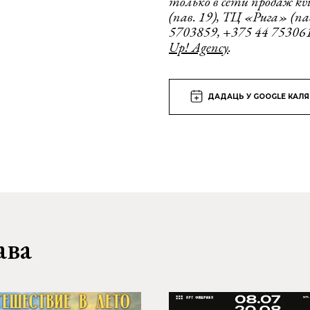
только в сети продаж kv
(пав. 19), ТЦ «Рига» (пав
5703859, +375 44 75306
Up! Agency
.
ДАДАЦЬ У GOOGLE КАЛ
ава