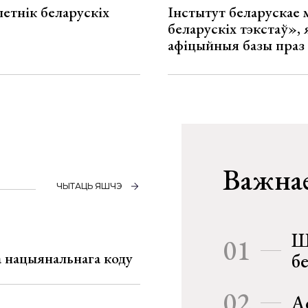
летнік беларускіх
Інстытут беларускае
беларускіх тэкстаў», я
афіцыйныя базы праз
Важнае
ЧЫТАЦЬ ЯШЧЭ
Ш
01
га нацыянальнага коду
б
02
А