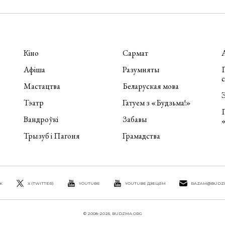
Кіно
Сармат
Афіша
Разумняты
П
Мастацтва
Беларуская мова
Э
Тэатр
Гатуем з «Будзьма!»
Вандроўкі
Забавы
Трызуб і Пагоня
Грамадства
K
X (TWITTER)
YOUTUBE
YOUTUBE ДЗЕЦЯМ
RAZAM@BUDZ
© 2008-2025, BUDZMA.ORG