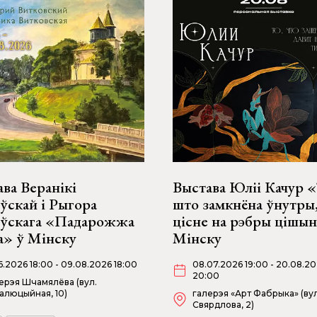
ва Веранікі
Выстава Юліі Качур «
ўскай і Рыгора
што замкнёна ўнутры
оўскага «Падарожжа
цісне на рэбры цішын
а» ў Мінску
Мінску
06.2026 18:00 - 09.08.2026 18:00
08.07.2026 19:00 - 20.08.2
20:00
ерэя Шчамялёва (вул.
алюцыйная, 10)
галерэя «Арт Фабрыка» (вул
Свярдлова, 2)