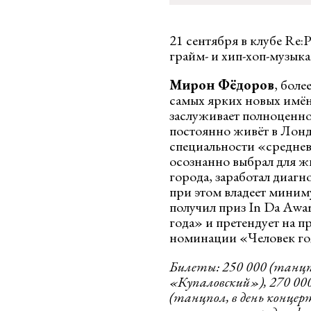
21 сентября в клубе Re:
грайм- и хип-хоп-музык
Мирон Фёдоров
, боле
самых ярких новых имён
заслуживает полноценно
постоянно живёт в Лонд
специальности «среднев
осознанно выбрал для 
города, заработал диаг
при этом владеет миним
получил приз In Da Awa
года» и претендует на 
номинации «Человек го
Билеты: 250 000 (танцп
«Купаловский»), 270 000
(танцпол, в день концерт