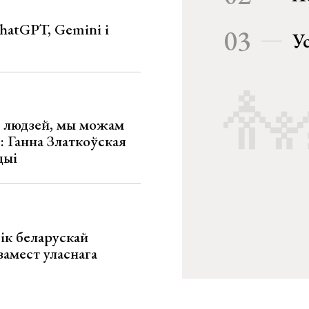
hatGPT, Gemini і
03
У
х людзей, мы можам
»: Ганна Златкоўская
цыі
ік беларускай
замест уласнага