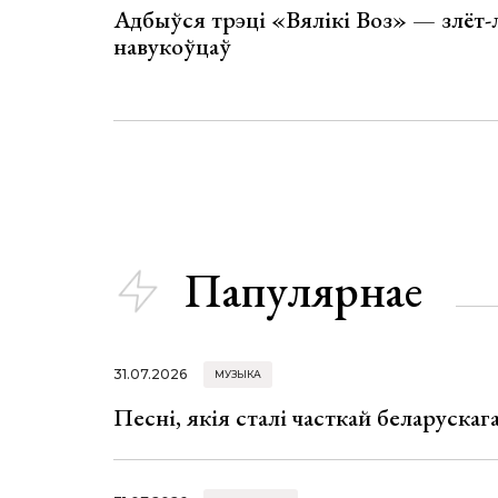
Адбыўся трэці «Вялікі Воз» — злёт-
навукоўцаў
Папулярнае
31.07.2026
МУЗЫКА
Песні, якія сталі часткай беларуска