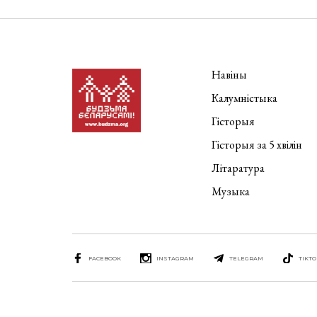
Навіны
Калумністыка
Гісторыя
Гісторыя за 5 хвілін
Літаратура
Музыка
FACEBOOK
INSTAGRAM
TELEGRAM
TIKTO