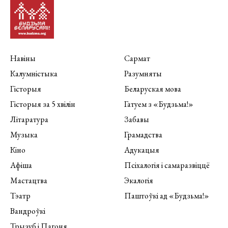
Навіны
Сармат
Калумністыка
Разумняты
Гісторыя
Беларуская мова
Гісторыя за 5 хвілін
Гатуем з «Будзьма!»
Літаратура
Забавы
Музыка
Грамадства
Кіно
Адукацыя
Афіша
Псіхалогія і самаразвіццё
Мастацтва
Экалогія
Тэатр
Паштоўкі ад «Будзьма!»
Вандроўкі
Трызуб і Пагоня