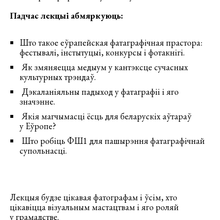
Падчас лекцыі абмяркуюць:
Што такое еўрапейская фатаграфічная прастора:
фестывалі, інстытуцыі, конкурсы і фотакнігі.
Як змяняецца медыум у кантэксце сучасных
культурных трэндаў.
Дэкаланіяльны падыход у фатаграфіі і яго
значэнне.
Якія магчымасці ёсць для беларускіх аўтараў
у Еўропе?
Што робіць ФШ1 для пашырэння фатаграфічнай
супольнасці.
Лекцыя будзе цікавая фатографам і ўсім, хто
цікавіцца візуальным мастацтвам і яго роляй
у грамадстве.