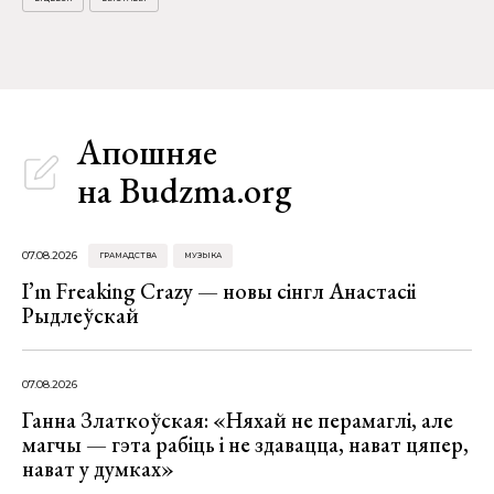
Апошняе
на Budzma.org
07.08.2026
ГРАМАДСТВА
МУЗЫКА
I’m Freaking Crazy — новы сінгл Анастасіі
Рыдлеўскай
07.08.2026
Ганна Златкоўская: «Няхай не перамаглі, але
магчы — гэта рабіць і не здавацца, нават цяпер,
нават у думках»