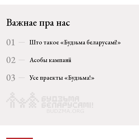
Важнае пра нас
01
Што такое «Будзьма беларусамі!»
02
Асобы кампаніі
03
Усе праекты «Будзьма!»