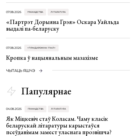
07.08.2026
ГРАМАДСТВА
ЛІТАРАТУРА
«Партрэт Дорыяна Грэя» Оскара Уайльда
выдалі па-беларуску
07.08.2026
«ПРЫДАРОЖНЫ ПЫЛ»
Кропка ў нацыянальным мазахізме
ЧЫТАЦЬ ЯШЧЭ
Папулярнае
04.08.2026
ГРАМАДСТВА
ЛІТАРАТУРА
Як Міцкевіч стаў Коласам. Чаму класік
беларускай літаратуры карыстаўся
псеўданімам замест уласнага прозвішча?