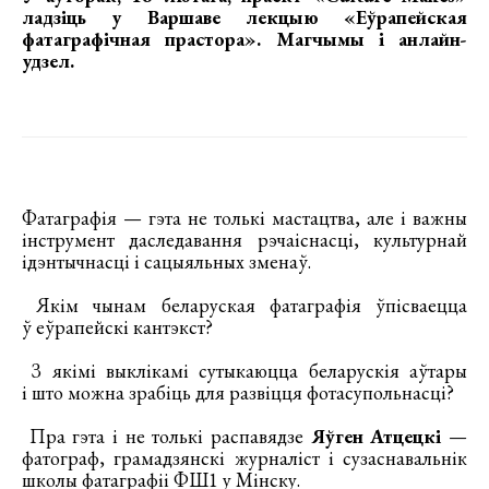
ладзіць у Варшаве
лекцыю «Еўрапейская
фатаграфічная прастора»
. Магчымы і анлайн-
удзел.
Фатаграфія — гэта не толькі мастацтва, але і важны
інструмент даследавання рэчаіснасці, культурнай
ідэнтычнасці і сацыяльных зменаў.
Якім чынам беларуская фатаграфія ўпісваецца
ў еўрапейскі кантэкст?
З якімі выклікамі сутыкаюцца беларускія аўтары
і што можна зрабіць для развіцця фотасупольнасці?
Пра гэта і не толькі распавядзе
Яўген Атцецкі
—
фатограф, грамадзянскі журналіст і сузаснавальнік
школы фатаграфіі ФШ1 у Мінску.