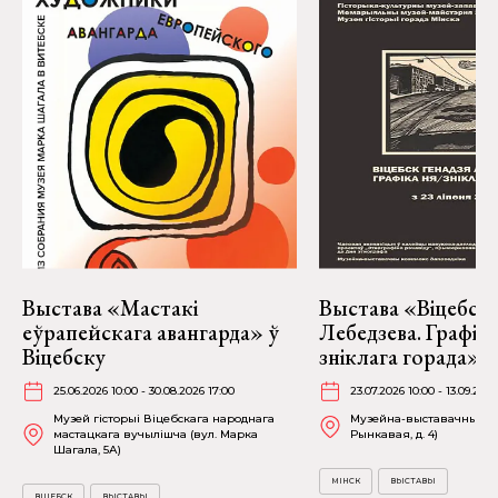
Выстава «Мастакі
Выстава «Віцебск 
еўрапейскага авангарда» ў
Лебедзева. Графіка
Віцебску
зніклага горада» ў
25.06.2026 10:00 - 30.08.2026 17:00
23.07.2026 10:00 - 13.09.2026
Музей гісторыі Віцебскага народнага
Музейна-выставачны ком
мастацкага вучылішча (вул. Марка
Рынкавая, д. 4)
Шагала, 5А)
МІНСК
ВЫСТАВЫ
ВІЦЕБСК
ВЫСТАВЫ