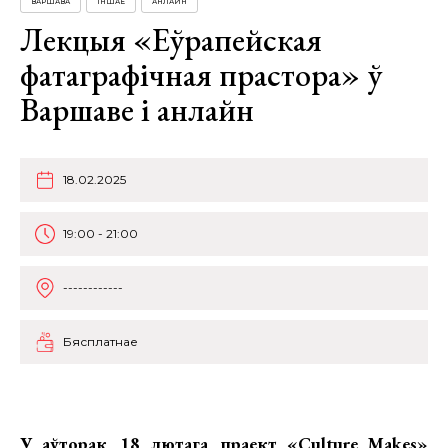
ВАРШАВА
ІНШАЕ
АНЛАЙН
Лекцыя «Еўрапейская
фатаграфічная прастора» ў
Варшаве і анлайн
18.02.2025
19:00 - 21:00
------------
Бясплатнае
У аўторак, 18 лютага, праект «Culture Makes»