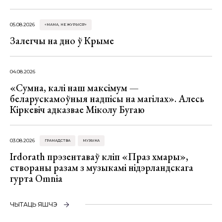
05.08.2026
«МАМА, НЕ ЖУРЫСЯ!»
Залегчы на дно ў Крыме
04.08.2026
«Сумна, калі наш максімум —
беларускамоўныя надпісы на магілах». Алесь
Кіркевіч адказвае Міколу Бугаю
03.08.2026
ГРАМАДСТВА
МУЗЫКА
Irdorath прэзентаваў кліп «Праз хмары»,
створаны разам з музыкамі нідэрландскага
гурта Omnia
ЧЫТАЦЬ ЯШЧЭ