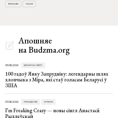
ВАРШАВА
ІНШАЕ
Апошняе
на Budzma.org
09.08.2026
БЕЛАРУСЫ СВЕТУ
100 гадоў Янку Запрудніку: легендарны шлях
хлопчыка з Міра, які стаў голасам Беларусі ў
ЗША
07.08.2026
ГРАМАДСТВА
МУЗЫКА
I’m Freaking Crazy — новы сінгл Анастасіі
Рыдлеўскай