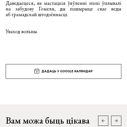
Даведаецеся, як мастацкія ўяўленні эпохі ўплывалі
на забудову Гомеля, ды пашырыце свае веды
аб грамадскай штодзённасці.
Уваход вольны.
ДАДАЦЬ У GOOGLE КАЛЯНДАР
Вам можа быць цікава