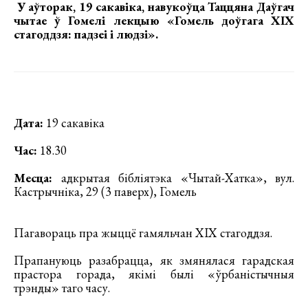
У аўторак, 19 сакавіка, навукоўца
Таццяна Даўгач
чытае ў Гомелі лекцыю «Гомель доўгага ХІХ
стагоддзя: падзеі і людзі».
Дата:
19 сакавіка
Час:
18.30
Месца:
адкрытая бібліятэка «Чытай-Хатка», вул.
Кастрычніка, 29 (3 паверх), Гомель
Пагавораць пра жыццё гамяльчан ХІХ стагоддзя.
Прапануюць разабрацца, як змянялася гарадская
прастора горада, якімі былі «ўрбаністычныя
трэнды» таго часу.