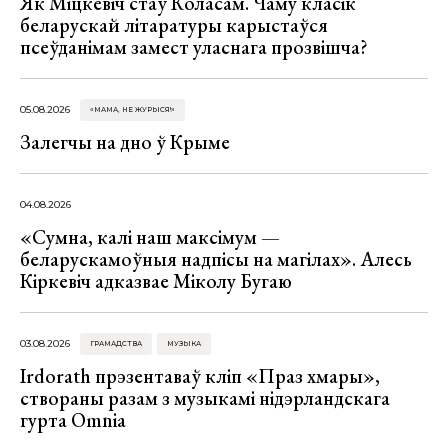
Як Міцкевіч стаў Коласам. Чаму класік
беларускай літаратуры карыстаўся
псеўданімам замест уласнага прозвішча?
05.08.2026
«МАМА, НЕ ЖУРЫСЯ!»
Залегчы на дно ў Крыме
04.08.2026
«Сумна, калі наш максімум —
беларускамоўныя надпісы на магілах». Алесь
Кіркевіч адказвае Міколу Бугаю
03.08.2026
ГРАМАДСТВА
МУЗЫКА
Irdorath прэзентаваў кліп «Праз хмары»,
створаны разам з музыкамі нідэрландскага
гурта Omnia