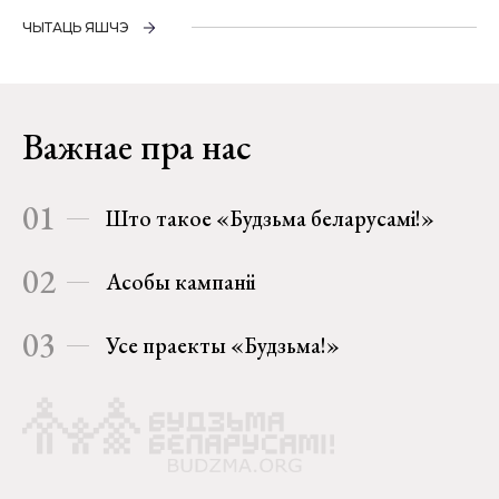
ЧЫТАЦЬ ЯШЧЭ
Важнае пра нас
01
Што такое «Будзьма беларусамі!»
02
Асобы кампаніі
03
Усе праекты «Будзьма!»