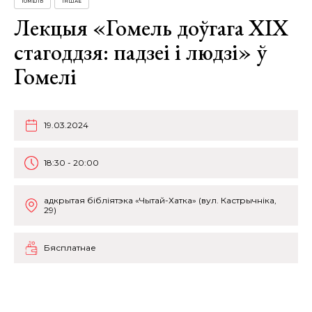
ГОМЕЛЬ
ІНШАЕ
Лекцыя «Гомель доўгага ХІХ
стагоддзя: падзеі і людзі» ў
Гомелі
19.03.2024
18:30 - 20:00
адкрытая бібліятэка «Чытай-Хатка» (вул. Кастрычніка,
29)
Бясплатнае