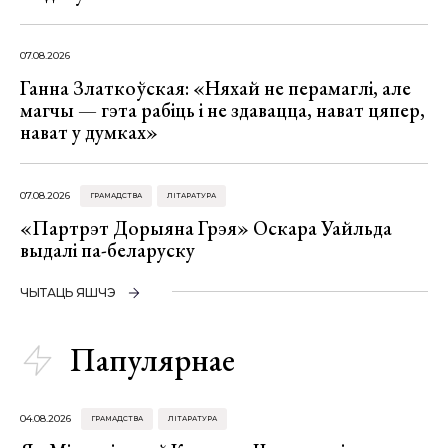
07.08.2026
Ганна Златкоўская: «Няхай не перамаглі, але
магчы — гэта рабіць і не здавацца, нават цяпер,
нават у думках»
07.08.2026
ГРАМАДСТВА
ЛІТАРАТУРА
«Партрэт Дорыяна Грэя» Оскара Уайльда
выдалі па-беларуску
ЧЫТАЦЬ ЯШЧЭ
Папулярнае
04.08.2026
ГРАМАДСТВА
ЛІТАРАТУРА