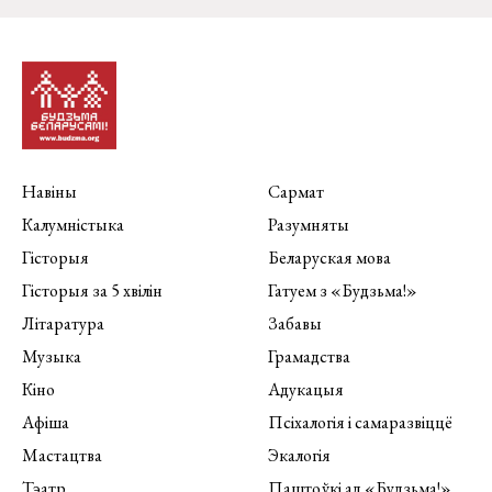
Навіны
Сармат
Калумністыка
Разумняты
Гісторыя
Беларуская мова
Гісторыя за 5 хвілін
Гатуем з «Будзьма!»
Літаратура
Забавы
Музыка
Грамадства
Кіно
Адукацыя
Афіша
Псіхалогія і самаразвіццё
Мастацтва
Экалогія
Тэатр
Паштоўкі ад «Будзьма!»