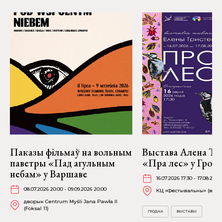
Паказы фільмаў на вольным
Выстава Алена Тр
паветры «Пад агульным
«Пра лес» у Грод
небам» у Варшаве
16.07.2026 17:30 - 17.08.2026
08.07.2026 20:00 - 09.09.2026 20:00
КЦ «Фестывальны» (вул. 
дворык Centrum Myśli Jana Pawła II
(Foksal 11)
ГРОДНА
ВЫСТАВЫ