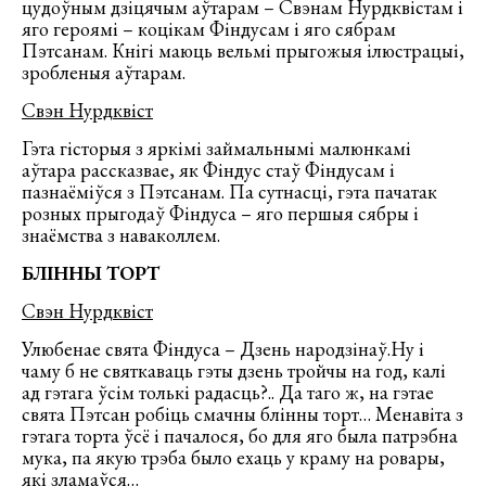
цудоўным дзіцячым аўтарам – Свэнам Нурдквістам і
яго героямі – коцікам Фіндусам і яго сябрам
Пэтсанам. Кнігі маюць вельмі прыгожыя ілюстрацыі,
зробленыя аўтарам.
Свэн Нурдквіст
Гэта гісторыя з яркімі займальнымі малюнкамі
аўтара рассказвае, як Фіндус стаў Фіндусам і
пазнаёміўся з Пэтсанам. Па сутнасці, гэта пачатак
розных прыгодаў Фіндуса – яго першыя сябры і
знаёмства з наваколлем.
БЛІННЫ ТОРТ
Свэн Нурдквіст
Улюбенае свята Фіндуса – Дзень народзінаў.Ну і
чаму б не святкаваць гэты дзень тройчы на год, калі
ад гэтага ўсім толькі радасць?.. Да таго ж, на гэтае
свята Пэтсан робіць смачны блінны торт… Менавіта з
гэтага торта ўсё і пачалося, бо для яго была патрэбна
мука, па якую трэба было ехаць у краму на ровары,
які зламаўся…