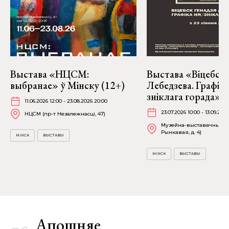
Выстава «НЦСМ:
Выстава «Віцебск 
выбранае» ў Мінску (12+)
Лебедзева. Графіка
зніклага горада» ў
11.06.2026 12:00 - 23.08.2026 20:00
23.07.2026 10:00 - 13.09.2026
НЦСМ (пр-т Незалежнасці, 47)
Музейна-выставачны ком
Рынкавая, д. 4)
МІНСК
ВЫСТАВЫ
МІНСК
ВЫСТАВЫ
Апошняе