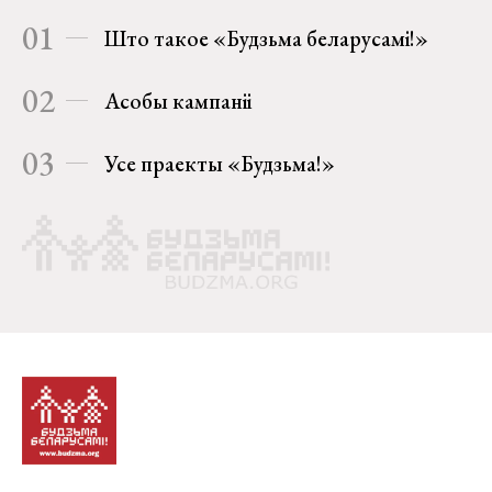
01
Што такое «Будзьма беларусамі!»
02
Асобы кампаніі
03
Усе праекты «Будзьма!»