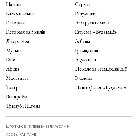
Навіны
Сармат
Калумністыка
Разумняты
Гісторыя
Беларуская мова
Гісторыя за 5 хвілін
Гатуем з «Будзьма!»
Літаратура
Забавы
Музыка
Грамадства
Кіно
Адукацыя
Афіша
Псіхалогія і самаразвіццё
Мастацтва
Экалогія
Тэатр
Паштоўкі ад «Будзьма!»
Вандроўкі
Трызуб і Пагоня
ШТО ТАКОЕ «БУДЗЬМА БЕЛАРУСАМІ!»
АСОБЫ КАМПАНІІ