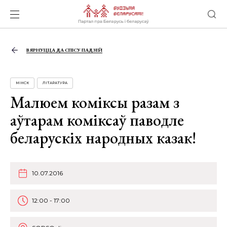
ВЯРНУЦЦА ДА СПІСУ ПАДЗЕЙ
МІНСК
ЛІТАРАТУРА
Малюем комiксы разам з
аўтарам комiксаў паводле
беларускiх народных казак!
10.07.2016
12:00 - 17:00