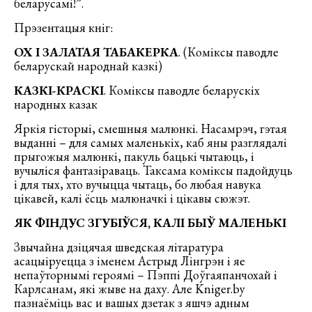
беларусамі!”.
Прэзентацыя кнiг:
ОХ I ЗАЛАТАЯ ТАБАКЕРКА
. (Комiксы паводле
беларускай народнай казкi)
КАЗКI-КРАСКI
. Комiксы паводле беларускiх
народных казак
Яркія гісторыі, смешныя малюнкі. Насамрэч, гэтая
выданні – для самых маленькіх, каб яны разглядалі
прыгожыя малюнкі, пакуль бацькі чытаюць, і
вучыліся фантазіраваць. Таксама коміксы падойдуць
і для тых, хто вучыцца чытаць, бо любая навука
цікавей, калі ёсць малюначкі і цікавы сюжэт.
ЯК ФІНДУС ЗГУБІЎСЯ, КАЛІ БЫЎ МАЛЕНЬКІ
Звычайна дзіцячая шведская літаратура
асацыіруецца з іменем Астрыд Лінгрэн і яе
непаўторнымі героямі – Пэппі Доўгаяпанчохай і
Карлсанам, які жыве на даху. Але Kniger.by
пазнаёмiць вас и вашых дзетак з яшчэ адным