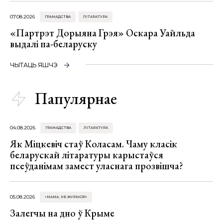
07.08.2026
ГРАМАДСТВА
ЛІТАРАТУРА
«Партрэт Дорыяна Грэя» Оскара Уайльда
выдалі па-беларуску
ЧЫТАЦЬ ЯШЧЭ
Папулярнае
04.08.2026
ГРАМАДСТВА
ЛІТАРАТУРА
Як Міцкевіч стаў Коласам. Чаму класік
беларускай літаратуры карыстаўся
псеўданімам замест уласнага прозвішча?
05.08.2026
«МАМА, НЕ ЖУРЫСЯ!»
Залегчы на дно ў Крыме