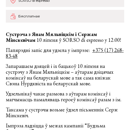
SORSO di espresso
Бясплатнае
Сустрэча з Янам Мяльніцк
i
м і Сержам
Мінскевічам
10 ліпеня ў SORSO di espresso у 12:00!
Папярэднi запic для удзела у iмпрэзе:
+375 (17) 268-
83-48
Запарашаем дзяцей i iх бацькоў 10 ліпеня на
сустрэчу з Янам Мяльніцкiм – аўтарам дзіцячых
коміксаў на беларускай мове а так сама кніжак
Свэна Нурдквіста на беларускай мове.
Удзельнiкаў чакае размова з аўтарам комiксаў i
магчымасць памаляваць героеў комiксаў разам з iм.
Таксама у сустрэчы возьме ўдзел пісьменнік Серж
Мінскевіч.
Імпрэза ладзіцца ў межах кампаніі “Будзьма