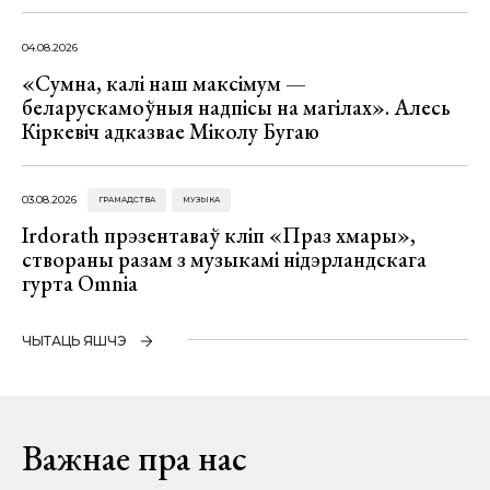
04.08.2026
«Сумна, калі наш максімум —
беларускамоўныя надпісы на магілах». Алесь
Кіркевіч адказвае Міколу Бугаю
03.08.2026
ГРАМАДСТВА
МУЗЫКА
Irdorath прэзентаваў кліп «Праз хмары»,
створаны разам з музыкамі нідэрландскага
гурта Omnia
ЧЫТАЦЬ ЯШЧЭ
Важнае пра нас