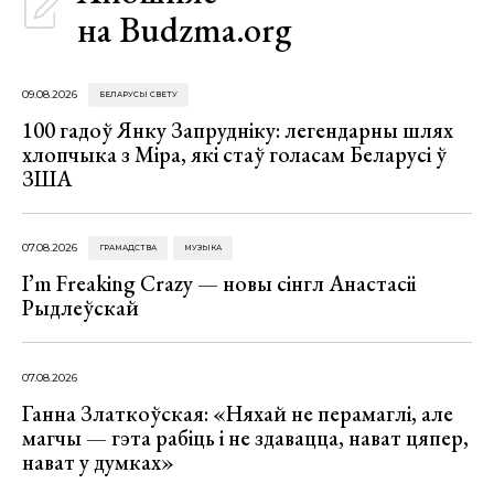
на Budzma.org
09.08.2026
БЕЛАРУСЫ СВЕТУ
100 гадоў Янку Запрудніку: легендарны шлях
хлопчыка з Міра, які стаў голасам Беларусі ў
ЗША
07.08.2026
ГРАМАДСТВА
МУЗЫКА
I’m Freaking Crazy — новы сінгл Анастасіі
Рыдлеўскай
07.08.2026
Ганна Златкоўская: «Няхай не перамаглі, але
магчы — гэта рабіць і не здавацца, нават цяпер,
нават у думках»