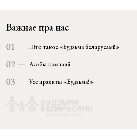
Важнае пра нас
01
Што такое «Будзьма беларусамі!»
02
Асобы кампаніі
03
Усе праекты «Будзьма!»