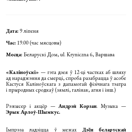
Дата:
9 ліпеня
Час:
19.00 (час мясцовы)
Месца:
Беларускі Дом, ul. Kryniczna 6, Варшава
«Каліноўскі»
— гэта дзея ў 12-ці частках аб шляху
ад нараджэння да смерці, спроба разабрацца ў асобе
Кастуся Каліноўскага з дапамогай фізічнага тэатра
і прыродных сродкаў (зямлі, галінак, агня і інш.)
Рэжысер і акцёр —
Андрэй Корзан
. Музыка —
Эрык Арлоў-Шымкус.
Імпрэза ладзіцца ў межах
Дзён беларускай