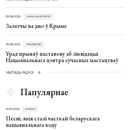
05.08.2026
«МАМА, НЕ ЖУРЫСЯ!»
Залегчы на дно ў Крыме
05.08.2026
ГРАМАДСТВА
Урад прыняў пастанову аб ліквідацыі
Нацыянальнага цэнтра сучасных мастацтваў
ЧЫТАЦЬ ЯШЧЭ
Папулярнае
31.07.2026
МУЗЫКА
Песні, якія сталі часткай беларускага
нацыянальнага коду