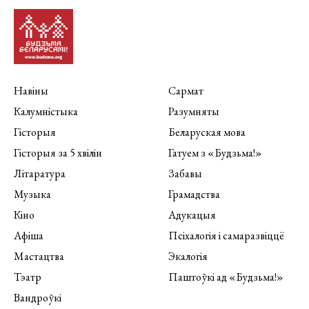
Навіны
Сармат
Калумністыка
Разумняты
Гісторыя
Беларуская мова
Гісторыя за 5 хвілін
Гатуем з «Будзьма!»
Літаратура
Забавы
Музыка
Грамадства
Кіно
Адукацыя
Афіша
Псіхалогія і самаразвіццё
Мастацтва
Экалогія
Тэатр
Паштоўкі ад «Будзьма!»
Вандроўкі