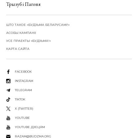
Трызуб і Пагоня
ШТО ТАКОЕ «БУДЗЬМА БЕЛАРУСАМІ!»
АСОБЫ КАМПАНІІ
УСЕ ПРАЕКТЫ «БУДЗЬМА!»
КАРТА САЙТА
FACEBOOK
INSTAGRAM
TELEGRAM
TIKTOK
X (TWITTER)
YOUTUBE
YOUTUBE ДЗЕЦЯМ
RAZAM@BUDZMA.ORG