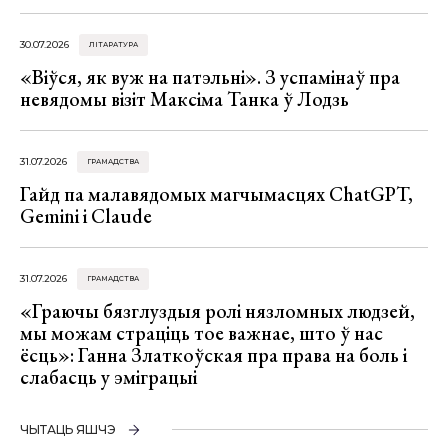
30.07.2026
ЛІТАРАТУРА
«Віўся, як вуж на патэльні». З успамінаў пра
невядомы візіт Максіма Танка ў Лодзь
31.07.2026
ГРАМАДСТВА
Гайд па малавядомых магчымасцях ChatGPT,
Gemini і Claude
31.07.2026
ГРАМАДСТВА
«Граючы бязглуздыя ролі нязломных людзей,
мы можам страціць тое важнае, што ў нас
ёсць»: Ганна Златкоўская пра права на боль і
слабасць у эміграцыі
ЧЫТАЦЬ ЯШЧЭ