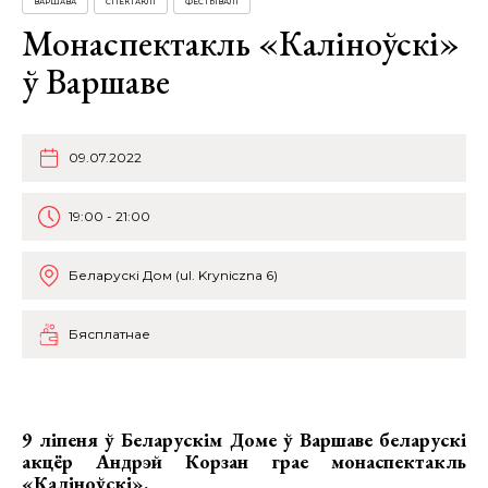
ВАРШАВА
СПЕКТАКЛІ
ФЕСТЫВАЛІ
Монаспектакль «Каліноўскі»
ў Варшаве
09.07.2022
19:00 - 21:00
Беларускі Дом (ul. Kryniczna 6)
Бясплатнае
9 ліпеня ў Беларускім Доме ў Варшаве беларускі
акцёр
Андрэй Корзан
грае монаспектакль
«Каліноўскі»
.