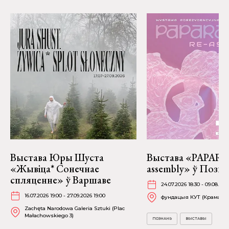
Выстава Юры Шуста
Выстава «PAPARAĆ
«Жывіца* Сонечнае
assembly» ў Позна
спляценне» ў Варшаве
24.07.2026 18:30 - 09.08.202
16.07.2026 19:00 - 27.09.2026 19:00
фундацыя КУТ (Крамарска
Zachęta Narodowa Galeria Sztuki (Plac
Małachowskiego 3)
ПОЗНАНЬ
ВЫСТАВЫ