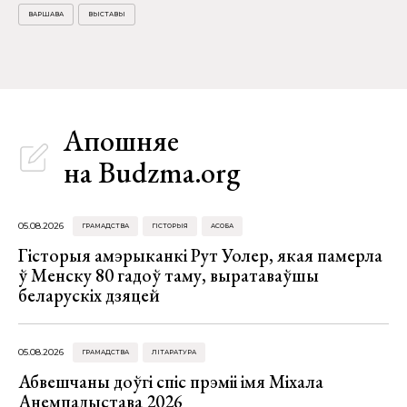
ВАРШАВА
ВЫСТАВЫ
Апошняе
на Budzma.org
05.08.2026
ГРАМАДСТВА
ГІСТОРЫЯ
АСОБА
Гісторыя амэрыканкі Рут Уолер, якая памерла
ў Менску 80 гадоў таму, выратаваўшы
беларускіх дзяцей
05.08.2026
ГРАМАДСТВА
ЛІТАРАТУРА
Абвешчаны доўгі спіс прэміі імя Міхала
Анемпадыстава 2026