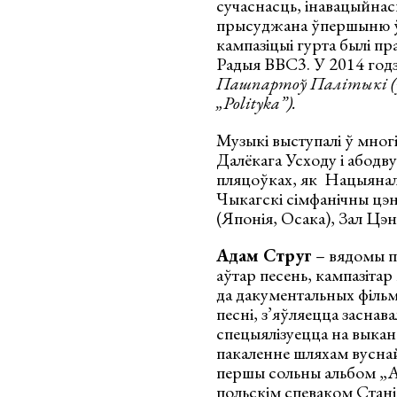
сучаснасць, інавацыйнас
прысуджана ўпершыню ў г
кампазіцыі гурта былі пр
Радыя BBC3. У 2014 годз
Пашпартоў Палітыкі (ўз
„
Polityk
а”).
Музыкі выступалі ў многі
Далёкага Усходу і абодву
пляцоўках, як Нацыяналь
Чыкагскі сімфанічны цэн
(Японія, Осака), Зал Цэ
Адам Струг
– вядомы по
аўтар песень, кампазітар
да дакументальных фільм
песні, з’яўляецца заснав
спецыялізуецца на выкан
пакаленне шляхам вуснай
першы сольны альбом „Ad
польскім спеваком Стан