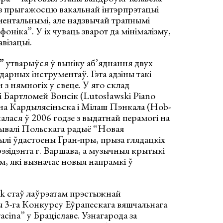
 з прыгажосцю вакальнай інтэрпрэтацыі
ентальнымі, але надзвычай трапнымі
ніка”. У іх чуваць зварот да мінімалізму,
авізацыі.
”
утварыўся ў выніку аб’яднання двух
ўдарных інструментаў. Гэта адзіны такі
 з нямногіх у свеце. У яго склад
і Бартломей Вонсік (Lutosławski Piano
на Кардылясіньска і Мілаш Пэнкала (Hob-
чалася ў 2006 годзе з выдатнай перамогі на
валі Польскага радыё “Новая
ылі ўдастоены Гран-пры, прыза глядацкіх
эзідэнта г. Варшава, а музычныя крытыкі
м, які вызначае новыя напрамкі ў
ik стаў лаўрэатам прэстыжнай
 3-га Конкурсу Еўрапескага вяшчальнага
acina” у Браціславе. Узнагарода за