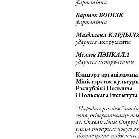
фартэпіяна
Бартэк ВОНСІК
фартэпіяна
Магдалена КАРДЫЛ
ударныя
інструменты
Мілаш ПЭНКАЛА
ударныя інструменты
Канцэрт арганізаван
Міністэрства культур
Рэспублікі Польшча
і Польскага Інстытута
“Народны рэквіем” паві
гэта універсальнасць тэм
яе. Спявак Адам Струг і
разам стварылі новую як
адзінае цэлае, падзелены