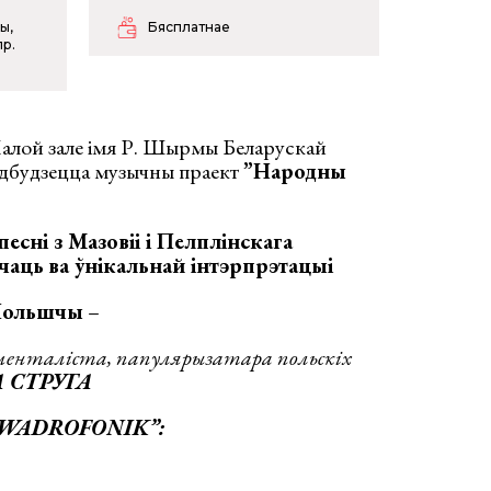
ы,
Бясплатнае
р.
алой зале імя Р. Шырмы Беларускай
адбудзецца музычны праект
”Народны
сні з Мазовіі і Пелплінскага
чаць
ва ўнікальнай інтэрпрэтацыі
 Польшчы
–
менталіста, папулярызатара польскіх
 СТРУГА
WADROFONIK
”: