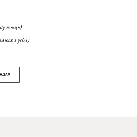
ду жыць)
юся з усім)
ЯНДАР