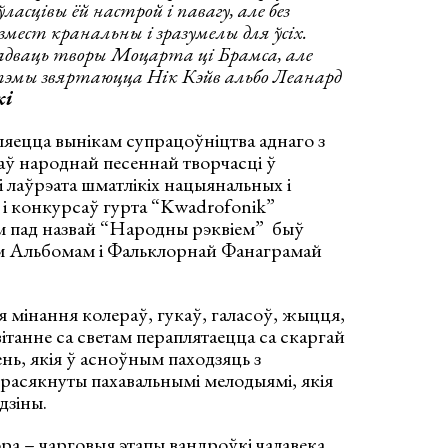
ласцівы ёй настрой і павагу, але без
змест кранальны і зразумелы для ўсіх.
адваць творы Моцарта ці Брамса, але
 тэмы звяртаюцца Нік Кэйв альбо Леанард
кі
яецца вынікам супрацоўніцтва аднаго з
аў народнай песеннай творчасці ў
лаўрэата шматлікіх нацыянальных і
і конкурсаў гурта “Kwadrofonik”
м пад назвай “Народны рэквіем” быў
 Альбомам і Фальклорнай Фанаграмай
я мінання колераў, гукаў, галасоў, жыцця,
ітанне са светам пераплятаецца са скаргай
ень, якія ў асноўным паходзяць з
прасякнуты пахавальнымі мелодыямі, якія
дзіны.
ра – чарговыя этапы вандроўкі чалавека