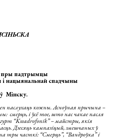
ЯСІНЬСКА
ы пры падтрымцы
ы і нацыянальнай спадчыны
 ў Мінску.
нен паслухаць кожны. Асноўная прычына –
ы: смерць, і ўсё тое, што нас чакае пасля
 гурт “Kwadrofonik” – майстры, якія
асць. Дзесяць кампазіцый, змешчаных ў
 на тры часткі: “Смерць”, “Вандроўка” і