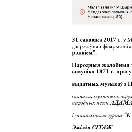
Малая заля імя Р. Шырм
Белдзяржфілармонія (п
Незалежнасці, 50)
31 сакавіка 2017 г.
у М
дзяржаўнай філармоніі 
рэквіем”.
Народныя жалобныя пе
спеўніка 1871 г.
прагу
выдатных музыкаў з
спявака, мультыінстру
народных песен
АДАМА
і
знакамітага гурта
“
K
Эмілія СІТАЖ