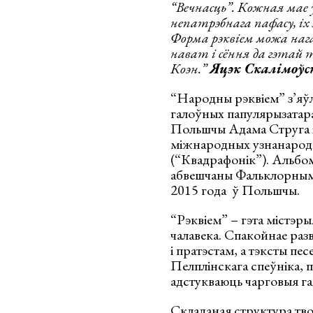
“Вечнасць”. Кожная мае ў
непатрэбнага пафасу, іх 
Форма рэквіем можа наг
нават і сёння да гэтай
Коэн.”
Яцэк Скалімоўс
“Народны рэквіем” з’яўл
галоўных папулярызатар
Польшчы Адама Струга і 
міжнародных узнанарод 
(“Квадрафонік”). Альбо
абвешчаны Фальклорным
2015 года ў Польшчы.
“Рэквіем” – гэта містэры
чалавека. Спакойнае разв
і пратэстам, а тэксты пес
Пелплінскага спеўніка, 
адстукваюць чарговыя га
Складаная структура тво