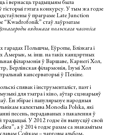
ць і вернасць традыцыям была
історыі гэтага конкурсу. У тым жа годзе
адстаўлены ў праграме Late Junction
е “Kwadrofonik” стаў лаўрэатам
нагароды вядомага польскага часопіса
х гарадах Польшчы, Еўропы, Блізкага і
х Амерык, м. інш. на такіх канцэртных
ная філармонія ў Варшаве, Карнегі Хол,
тр, Берлінская філармонія, Ізумі Хол
нтральнай кансерваторыі ў Пекіне.
льскі спявак і інструменталіст, паэт і
 музыкі для тэатра і кіно, аўтар сцэнарыяў
аў. Ён збірае і папулярызуе народныя
альнікам калектыва Monodia Polska, які
анні песень, перадаваных з пакалення ў
 традыцыі. У 2012 годзе ён выпусціў свой
ieu”, a ў 2014 годзе разам са знакамітым
іславам Сойкам – чарговы альбом,