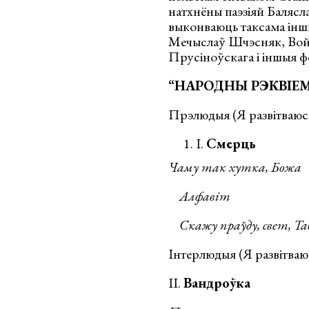
натхнёны паэзіяй Балясл
выконваюць таксама інш
Мечыслаў Шчэсняк, Вой
Прусіноўскага і іншыя ф
“НАРОДНЫ РЭКВІЕМ
Прэлюдыя (Я развітваюся
I.
Смерць
Чаму так хутка, Божа
Алфавіт
Скажу праўду, свет, Та
Інтерлюдыя (Я развітваюс
ІІ.
Вандроўка