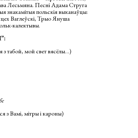
ава Лесьмяна. Песні Адама Струга
ыя знакамітыя польскія выканаўцы:
цех Ваглеўскі, Трыо Януша
ольк-калектывы.
”:
 з табой, мой свет вясёлы…)
бе
я з Вамі, мітры і кароны)