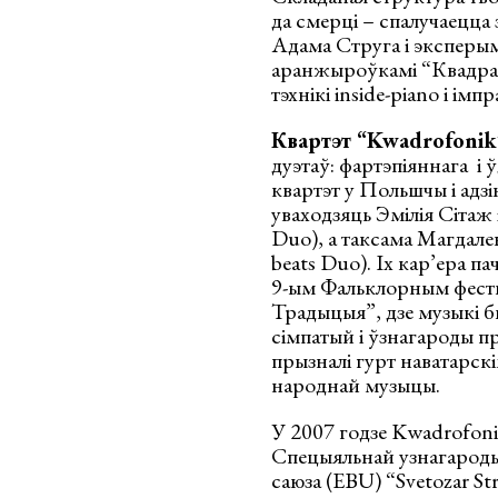
да смерці – спалучаецца
Адама Струга і эксперым
аранжыроўкамі “Квадрафо
тэхнікі inside-piano і імпр
Квартэт “Kwadrofonik
дуэтаў: фартэпіяннага і 
квартэт у Польшчы і адзін
уваходзяць Эмілія Сітаж 
Duo), а таксама Магдале
beats Duo). Іх кар’ера па
9-ым Фальклорным фесты
Традыцыя”, дзе музыкі б
сімпатый і ўзнагароды пр
прызналі гурт наватарскі
народнай музыцы.
У 2007 годзе Kwadrofon
Спецыяльнай узнагароды
саюза (EBU) “Svetozar Str