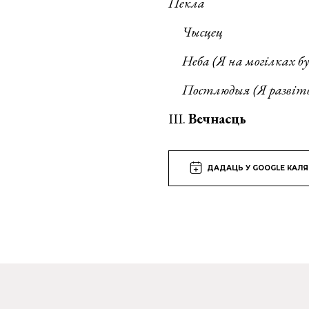
Пекла
Чысцец
Неба (Я на могілках бу
Постлюдыя (Я развітва
ІІІ.
Вечнасць
ДАДАЦЬ У GOOGLE КАЛ