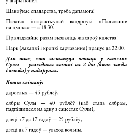
у шэры попел.
Шаноўнае спадарства, трэба дапамога!
Пачатак інтэрактыўнай вандроўкі «Паляванне
на цмока» — а 18:30.
Прыязджайце разам вызваліць жыхароў княства!
Парк (лакацыі і кропкі харчавання) працуе да 22:00.
Для тых, хто застаецца ночыць у гатэлях
Сулы — уваходныя квіткі на 2 дні (дзень заезда
і выезда) у падарунак.
Кошт квіткоў:
дарослыя — 45 рублёў,
сябры Сулы — 40 рублёў (каб стаць сябрам,
падпішыцеся на адну з
сацсетак
Сулы),
дзеці з 7 да 17 гадоў — 25 рублёў,
дзеці да 7 гадоў — уваход вольны.