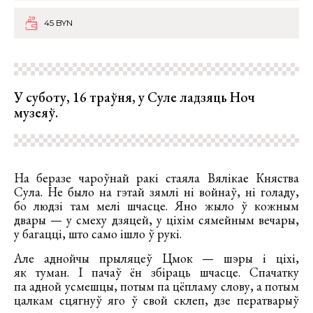
45 BYN
У суботу, 16 траўня, у Суле ладзяць Ноч
музеяў.
На беразе чароўнай ракі стаяла Вялікае Княства
Сула. Не было на гэтай зямлі ні войнаў, ні голаду,
бо людзі там мелі шчасце. Яно жыло ў кожным
двары — у смеху дзяцей, у ціхім сямейным вечары,
у багацці, што само ішло ў рукі.
Але аднойчы прыляцеў Цмок — шэры і ціхі,
як туман. І пачаў ён збіраць шчасце. Спачатку
па адной усмешцы, потым па цёпламу слову, а потым
цалкам сцягнуў яго ў свой склеп, дзе ператварыў