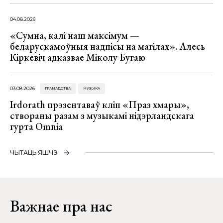
04.08.2026
«Сумна, калі наш максімум —
беларускамоўныя надпісы на магілах». Алесь
Кіркевіч адказвае Міколу Бугаю
03.08.2026
ГРАМАДСТВА
МУЗЫКА
Irdorath прэзентаваў кліп «Праз хмары»,
створаны разам з музыкамі нідэрландскага
гурта Omnia
ЧЫТАЦЬ ЯШЧЭ
Важнае пра нас