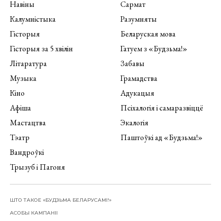
Навіны
Сармат
Калумністыка
Разумняты
Гісторыя
Беларуская мова
Гісторыя за 5 хвілін
Гатуем з «Будзьма!»
Літаратура
Забавы
Музыка
Грамадства
Кіно
Адукацыя
Афіша
Псіхалогія і самаразвіццё
Мастацтва
Экалогія
Тэатр
Паштоўкі ад «Будзьма!»
Вандроўкі
Трызуб і Пагоня
ШТО ТАКОЕ «БУДЗЬМА БЕЛАРУСАМІ!»
АСОБЫ КАМПАНІІ