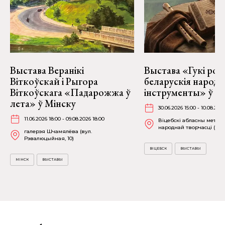
Выстава Веранікі
Выстава «Гукі род
Віткоўскай і Рыгора
беларускія народ
Віткоўскага «Падарожжа ў
інструменты» ў Ві
лета» ў Мінску
30.06.2026 15:00 - 10.08.202
11.06.2026 18:00 - 09.08.2026 18:00
Віцебскі абласны метад
народнай творчасці (вул.
галерэя Шчамялёва (вул.
Рэвалюцыйная, 10)
ВІЦЕБСК
ВЫСТАВЫ
МІНСК
ВЫСТАВЫ