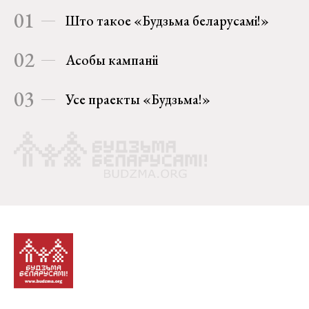
01
Што такое «Будзьма беларусамі!»
02
Асобы кампаніі
03
Усе праекты «Будзьма!»