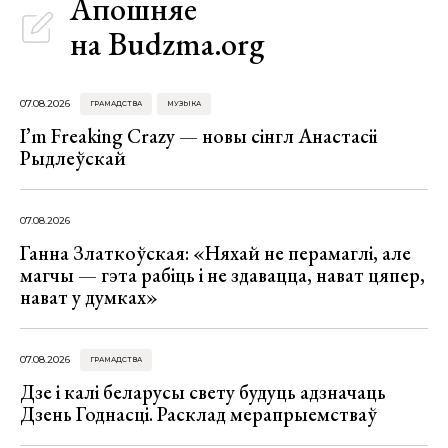
Апошняе
на Budzma.org
07.08.2026
ГРАМАДСТВА
МУЗЫКА
I’m Freaking Crazy — новы сінгл Анастасіі
Рыдлеўскай
07.08.2026
Ганна Златкоўская: «Няхай не перамаглі, але
магчы — гэта рабіць і не здавацца, нават цяпер,
нават у думках»
07.08.2026
ГРАМАДСТВА
Дзе і калі беларусы свету будуць адзначаць
Дзень Годнасці. Расклад мерапрыемстваў