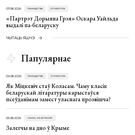
07.08.2026
ГРАМАДСТВА
ЛІТАРАТУРА
«Партрэт Дорыяна Грэя» Оскара Уайльда
выдалі па-беларуску
ЧЫТАЦЬ ЯШЧЭ
Папулярнае
04.08.2026
ГРАМАДСТВА
ЛІТАРАТУРА
Як Міцкевіч стаў Коласам. Чаму класік
беларускай літаратуры карыстаўся
псеўданімам замест уласнага прозвішча?
05.08.2026
«МАМА, НЕ ЖУРЫСЯ!»
Залегчы на дно ў Крыме