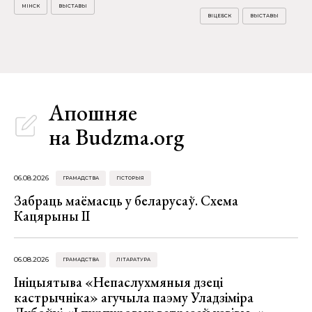
МІНСК
ВЫСТАВЫ
ВІЦЕБСК
ВЫСТАВЫ
Апошняе
на Budzma.org
06.08.2026
ГРАМАДСТВА
ГІСТОРЫЯ
Забраць маёмасць у беларусаў. Схема
Кацярыны ІІ
06.08.2026
ГРАМАДСТВА
ЛІТАРАТУРА
Ініцыятыва «Непаслухмяныя дзеці
кастрычніка» агучыла паэму Уладзіміра