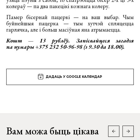
колераў — па два пакецікі кожнага колеру.
Памер бісернай пацеркі — на ваш выбар. Чым
буйнейшыя пацерка — тым хутчэй спляцецца
гарлячка, але і больш масіўная яна атрымаецца.
Кошт — 13 рублёў. Запісвайцеся загадзя
па нумары +375 232 50-96-98 (з 9.30 да 18.00).
ДАДАЦЬ У GOOGLE КАЛЯНДАР
Вам можа быць цікава