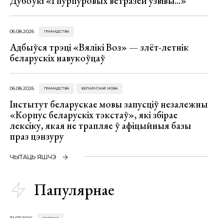
Дубоўкі «І пурпуровых ветразей узвівы...»
06.08.2026
ГРАМАДСТВА
Адбыўся трэці «Вялікі Воз» — злёт-летнік
беларускіх навукоўцаў
06.08.2026
ГРАМАДСТВА
БЕЛАРУСКАЯ МОВА
Інстытут беларускае мовы запусціў незалежны
«Корпус беларускіх тэкстаў», які збірае
лексіку, якая не трапляе ў афіцыйныя базы
праз цэнзуру
ЧЫТАЦЬ ЯШЧЭ
Папулярнае