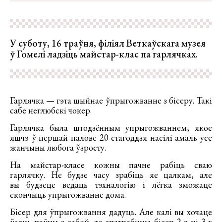
У суботу, 16 траўня, філіял Веткаўскага музея
ў Гомелі ладзіць майстар-клас па гарлячках.
Гарлячка — гэта шыйнае ўпрыгожванне з бісеру. Такі
сабе неглюбскі чокер.
Гарлячка была штодзённым упрыгожваннем, якое
яшчэ ў першай палове 20 стагоддзя насілі амаль усе
жанчыны любога ўзросту.
На майстар-класе кожны пачне рабіць сваю
гарлячку. Не будзе часу зрабіць яе цалкам, але
вы будзеце ведаць тэхналогію і лёгка зможаце
скончыць упрыгожванне дома.
Бісер для ўпрыгожвання дадуць. Але калі вы хочаце
ўзяць пэўны з сабой, то спатрэбіцца бісер 2-х ці 3-х