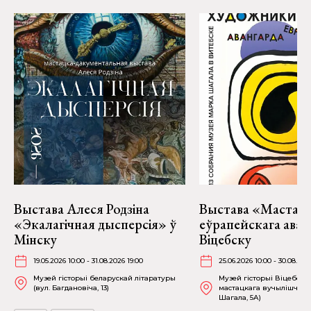
Выстава Алеся Родзіна
Выстава «Мастакі
«Экалагічная дысперсія» ў
еўрапейскага аван
Мінску
Віцебску
19.05.2026 10:00 - 31.08.2026 19:00
25.06.2026 10:00 - 30.08.202
Музей гісторыі беларускай літаратуры
Музей гісторыі Віцебска
(вул. Багдановіча, 13)
мастацкага вучылішча (в
Шагала, 5А)