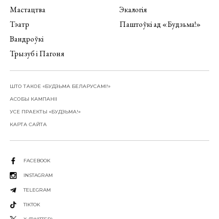
Мастацтва
Экалогія
Тэатр
Паштоўкі ад «Будзьма!»
Вандроўкі
Трызуб і Пагоня
ШТО ТАКОЕ «БУДЗЬМА БЕЛАРУСАМІ!»
АСОБЫ КАМПАНІІ
УСЕ ПРАЕКТЫ «БУДЗЬМА!»
КАРТА САЙТА
FACEBOOK
INSTAGRAM
TELEGRAM
TIKTOK