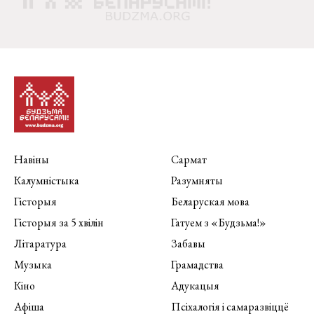
Навіны
Сармат
Калумністыка
Разумняты
Гісторыя
Беларуская мова
Гісторыя за 5 хвілін
Гатуем з «Будзьма!»
Літаратура
Забавы
Музыка
Грамадства
Кіно
Адукацыя
Афіша
Псіхалогія і самаразвіццё