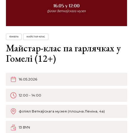
ГОМЕЛЬ
МАЙСТАР-КЛАС
Майстар-клас па гарлячках у
Гомелі (12+)
16.05.2026
12:00 - 14:00
філіял Веткаўскага музея (плошча Леніна, 4а)
13 BYN