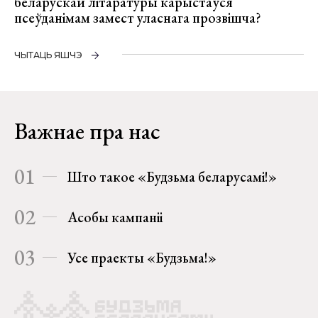
беларускай літаратуры карыстаўся
псеўданімам замест уласнага прозвішча?
ЧЫТАЦЬ ЯШЧЭ
Важнае пра нас
01
Што такое «Будзьма беларусамі!»
02
Асобы кампаніі
03
Усе праекты «Будзьма!»