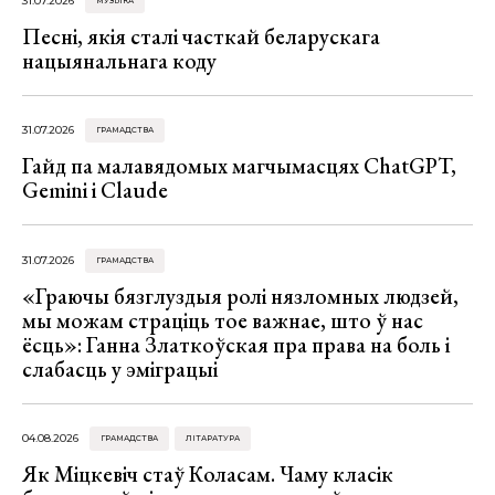
31.07.2026
МУЗЫКА
Песні, якія сталі часткай беларускага
нацыянальнага коду
31.07.2026
ГРАМАДСТВА
Гайд па малавядомых магчымасцях ChatGPT,
Gemini і Claude
31.07.2026
ГРАМАДСТВА
«Граючы бязглуздыя ролі нязломных людзей,
мы можам страціць тое важнае, што ў нас
ёсць»: Ганна Златкоўская пра права на боль і
слабасць у эміграцыі
04.08.2026
ГРАМАДСТВА
ЛІТАРАТУРА
Як Міцкевіч стаў Коласам. Чаму класік