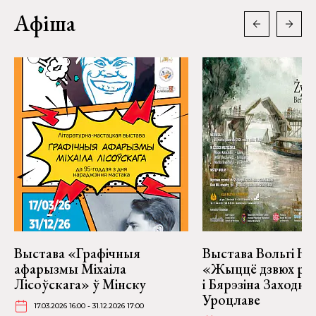
Афіша
Выстава «Графічныя
Выстава Вольгі На
афарызмы Міхаіла
«Жыццё дзвюх рэк
Лісоўскага» ў Мінску
і Бярэзіна Заходня
Уроцлаве
17.03.2026 16:00 - 31.12.2026 17:00