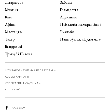
Літаратура
Забавы
Музыка
Грамадства
Кіно
Адукацыя
Афіша
Псіхалогія і самаразвіццё
Мастацтва
Экалогія
Тэатр
Паштоўкі ад «Будзьма!»
Вандроўкі
Трызуб і Пагоня
ШТО ТАКОЕ «БУДЗЬМА БЕЛАРУСАМІ!»
АСОБЫ КАМПАНІІ
УСЕ ПРАЕКТЫ «БУДЗЬМА!»
КАРТА САЙТА
FACEBOOK