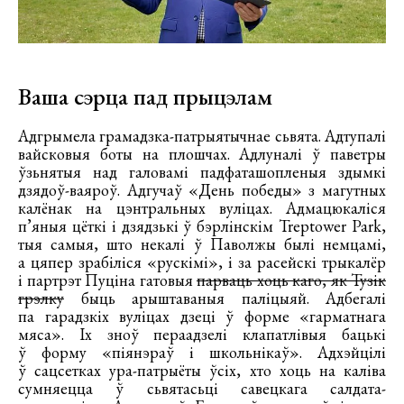
Ваша сэрца пад прыцэлам
Адгрымела грамадзка-патрыятычнае сьвята. Адтупалі
вайсковыя боты на плошчах. Адлуналі ў паветры
ўзьнятыя над галовамі падфаташопленыя здымкі
дзядоў-ваяроў. Адгучаў «День победы» з магутных
калёнак на цэнтральных вуліцах. Адмацюкаліся
п’яныя цёткі і дзядзькі ў бэрлінскім Treptower Park,
тыя самыя, што некалі ў Паволжы былі немцамі,
а цяпер зрабіліся «рускімі», і за расейскі трыкалёр
і партрэт Пуціна гатовыя
парваць хоць каго, як Тузік
грэлку
быць арыштаваныя паліцыяй. Адбегалі
па гарадзкіх вуліцах дзеці ў форме «гарматнага
мяса». Iх зноў пераадзелі клапатлівыя бацькі
ў форму «піянэраў і школьнікаў». Адхэйцілі
ў сацсетках ура-патрыёты ўсіх, хто хоць на каліва
сумняецца ў сьвятасьці савецкага салдата-