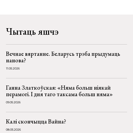
Чытаць яшчэ
Вечнае вяртанне. Беларусь трэба прыдумаць
нанова?
11.05.2026
Ганна Златкоўская: «Няма больш ніякай
перамогі. І дня таго таксама больш няма»
09.05.2026
Калі скончыцца Вайна?
08.05.2026