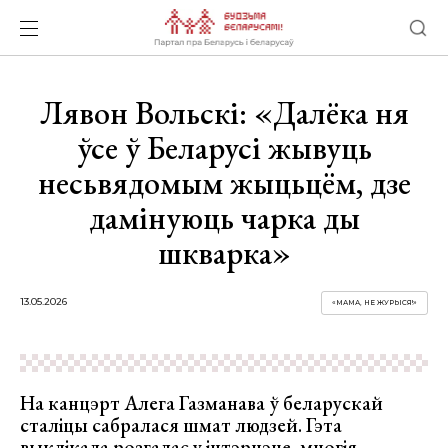
Лявон Вольскі: «Далёка ня
ўсе ў Беларусі жывуць
несьвядомым жыцьцём, дзе
дамінуюць чарка ды
шкварка»
13.05.2026
«МАМА, НЕ ЖУРЫСЯ!»
На канцэрт Алега Газманава ў беларускай
сталіцы сабралася шмат людзей. Гэта
выклікала розгалас у інтэрнэце, многія