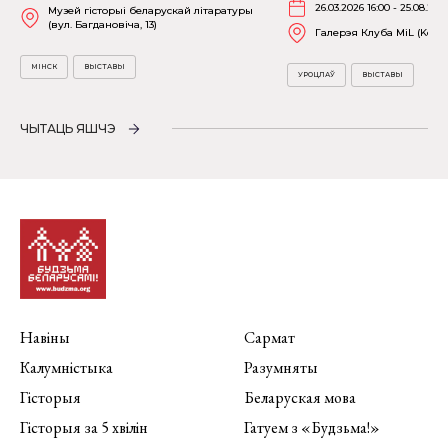
26.03.2026 16:00 - 25.08.202
Музей гісторыі беларускай літаратуры
(вул. Багдановіча, 13)
Галерэя Клуба MiL (Kościu
МІНСК
ВЫСТАВЫ
УРОЦЛАЎ
ВЫСТАВЫ
ЧЫТАЦЬ ЯШЧЭ
Навіны
Сармат
Калумністыка
Разумняты
Гісторыя
Беларуская мова
Гісторыя за 5 хвілін
Гатуем з «Будзьма!»