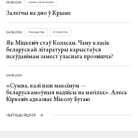
05.08.2026
«МАМА, НЕ ЖУРЫСЯ!»
Залегчы на дно ў Крыме
04.08.2026
ГРАМАДСТВА
ЛІТАРАТУРА
Як Міцкевіч стаў Коласам. Чаму класік
беларускай літаратуры карыстаўся
псеўданімам замест уласнага прозвішча?
04.08.2026
«Сумна, калі наш максімум —
беларускамоўныя надпісы на магілах». Алесь
Кіркевіч адказвае Міколу Бугаю
ЧЫТАЦЬ ЯШЧЭ