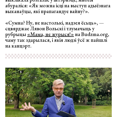
абураліся: «Як можна ісці на выступ адыёзнага
выканаўцы, які прапагандуе вайну?».
«Сумна? Ну, не настолькі, надзея ёсьць», —
сцвярджае Лявон Вольскі і тлумачыць у
рубрыцы
«Мама, не журыся!»
на Budzma.org,
чаму так здарылася, і якія людзі ўсё ж пайшлі
на канцэрт.