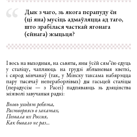
Дык з чаго, зь якога перапуду ён
(ці яна) мусіць адмаўляцца ад таго,
што зрабілася часткай ягонага
(ейнага) жыцьця?
І вось на выходныя, на сьвяты, яны ўсёй сям’ёю едуць
у сталіцу, чапляюць на грудзі яблыневыя кветкі,
і сярод мінчанаў (так, у Мінску таксама набярэцца
пару тысячаў непераборлівых) ды гасьцей сталіцы
(перадусім — з Расеі) падпяваюць зь дзяцінства
міжволі завучаныя радкі:
Вновь уходят ребята,
Растворяясь в закатах,
Позвала их Россия,
Как бывало не раз...