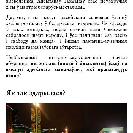
вызвольніка. Адсьпяваў Газманаў свае неўміручыя
хіты ў цэнтры беларускай сталіцы...
Дарэчы, гэты выступ расейскага сьпевака ўзьняў
хвалю розгаласу ў беларускім інтэрнэце. Як заўсёды
ў такіх выпадках, перад сцэнай каля Сьвіслачы
сабралося шмат народу, і ўсе падпявалі «за расію
і свабоду да канца» і іншыя паэтычна-музычныя
пэрліны газманаўскага аўтарства.
Неабыякавыя інтэрнэт-карыстальнікі пачалі
абурацца:
як можна (няхай і бясплатна) ісьці на
выступ адыёзнага выканаўцы, які прапагандуе
вайну?
Як так здарылася?