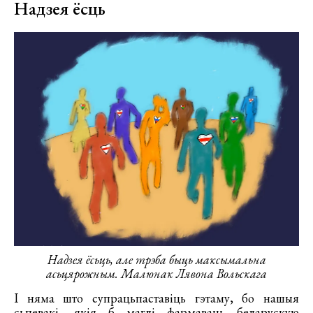
Надзея ёсць
Надзея ёсьць, а
ле трэба быць максымальна
асьцярожным. Малюнак Лявона Вольскага
І няма што супрацьпаставіць гэтаму, бо нашыя
сьпевакі, якія б маглі фармаваць беларускую