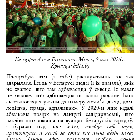
Канцэрт Алега Газманава, Мінск, 9 мая 2026 г.
Крыніца: belta.by
Паспрабую вам (і сабе) растлумачыць, як так
здарылася. Ёсьць у Беларусі людзі (і іх нямала), якіх
не хвалюе, што там адбываецца ў сьвеце. Іх нават
не хвалюе, што адбываецца на іхнай радзіме. Іхны
сьветапогляд звужаны да памеру «сям’я, дзеці, дом,
лецішча, праца, адпачынак». У 2020-м яны кідалі
абыякавы позірк на ланцугі салідарнасьці, што
імкліва шыхтаваліся па вуліцах беларускіх гарадоў,
і бурчэлі пад нос:
«Ага, стойце сабе тут,
пратэстуны, я лепей за гэты час яшчэ адзін заказ
вазьму (яшчэ адну халтурку зраблю, цешчу