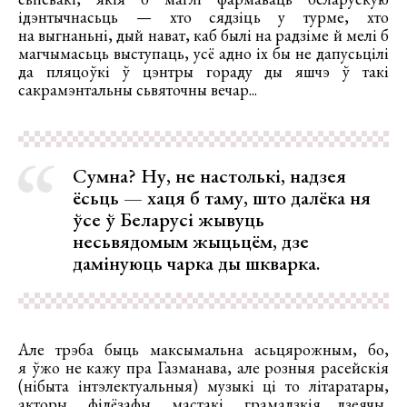
ідэнтычнасьць — хто сядзіць у турме, хто
на выгнаньні, дый нават, каб былі на радзіме й мелі б
магчымасьць выступаць, усё адно іх бы не дапусьцілі
да пляцоўкі ў цэнтры гораду ды яшчэ ў такі
сакрамэнтальны сьвяточны вечар...
Сумна? Ну, не настолькі, надзея
ёсьць — хаця б таму, што далёка ня
ўсе ў Беларусі жывуць
несьвядомым жыцьцём, дзе
дамінуюць чарка ды шкварка.
Але трэба быць максымальна асьцярожным, бо,
я ўжо не кажу пра Газманава, але розныя расейскія
(нібыта інтэлектуальныя) музыкі ці то літаратары,
акторы, філёзафы, мастакі, грамадзкія дзеячы,