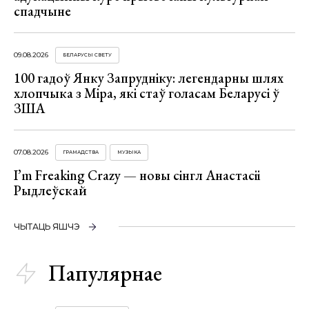
спадчыне
09.08.2026
БЕЛАРУСЫ СВЕТУ
100 гадоў Янку Запрудніку: легендарны шлях
хлопчыка з Міра, які стаў голасам Беларусі ў
ЗША
07.08.2026
ГРАМАДСТВА
МУЗЫКА
I’m Freaking Crazy — новы сінгл Анастасіі
Рыдлеўскай
ЧЫТАЦЬ ЯШЧЭ
Папулярнае