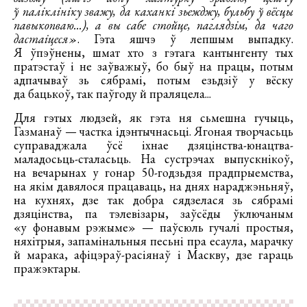
ў паліклініку зважу, да каханкі зьежджу, бульбу ў вёсцы
павыкопваю...), а вы сабе стойце, паглядзім, да чаго
дастаіцеся»
. Гэта яшчэ ў лепшым выпадку.
Я ўпэўнены, шмат хто з гэтага кантынгенту тых
пратэстаў і не заўважыў, бо быў на працы, потым
адпачываў зь сябрамі, потым езьдзіў у вёску
да бацькоў, так паўгоду й праляцела...
Для гэтых людзей, як гэта ня сьмешна гучыць,
Газманаў — частка ідэнтычнасьці. Ягоная творчасьць
суправаджала ўсё іхнае дзяцінства-юнацтва-
маладосьць-сталасьць. На сустрэчах выпускнікоў,
на вечарынах у гонар 50-годзьдзя прадпрыемства,
на якім давялося працаваць, на днях нараджэньняў,
на кухнях, дзе так добра сядзелася зь сябрамі
дзяцінства, па тэлевізары, заўсёды ўключаным
«у фонавым рэжыме» — паўсюль гучалі простыя,
няхітрыя, запамінальныя песьні пра есаула, марачку
й марака, афіцэраў-расіянаў і Маскву, дзе гараць
пражэктары.