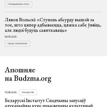
«ПРЫДАРОЖНЫ ПЫЛ»
Лявон Вольскі: «Ступень абсурду вышэй за
тое, што цяпер адбываецца, цяжка сабе ўявіць,
але людзі будуць сьвяткаваць»
06.05.2026
«МАМА, НЕ ЖУРЫСЯ!»
Апошняе
на Budzma.org
10.08.2026
ГРАМАДСТВА
Беларускі Інстытут Спадчыны запусціў
адукацыйны курс прысвечаны культурнай