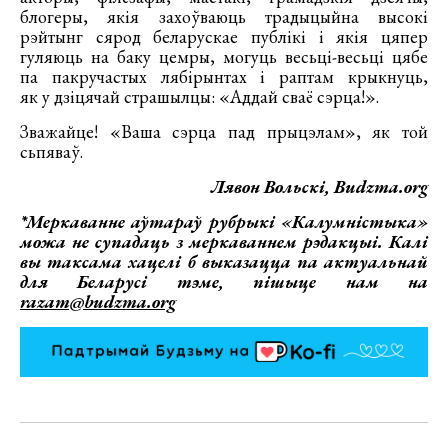
блогеры, якія захоўваюць традыцыйна высокі
рэйтынг сярод беларускае публікі і якія цяпер
гуляюць на баку цемры, могуць весьці-весьці цябе
па пакручастых лябірынтах і раптам крыкнуць,
як у дзіцячай страшылцы: «Аддай сваё сэрца!».
Зважайце! «Ваша сэрца пад прыцэлам», як той
сьпяваў.
Лявон Вольскі, Budzma.org
*Меркаванне аўтараў рубрыкі «Калумністыка»
можа не супадаць з меркаваннем рэдакцыі. Калі
вы таксама хацелі б выказацца па актуальнай
для Беларусі тэме, пішыце нам на
razam@budzma.org