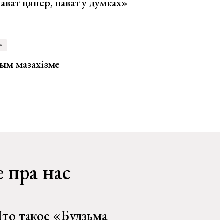
 нават цяпер, нават у думках»
»
ым мазахізме
 пра нас
то такое «Будзьма