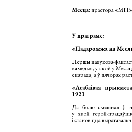
Месца:
прастора «MIT»,
У праграме:
«Падарожжа на Меся
Першы навукова-фантаст
камедыя, у якой у Месяц
снарада, а ў пячорах ра
«Асаблівая прыкмета
1921
Да болю смешная (і на
у якой герой-працаўні
і становіцца выратаваль