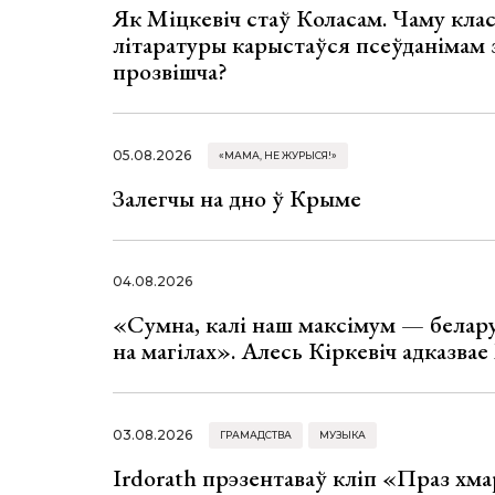
Як Міцкевіч стаў Коласам. Чаму клас
літаратуры карыстаўся псеўданімам 
прозвішча?
05.08.2026
«МАМА, НЕ ЖУРЫСЯ!»
Залегчы на дно ў Крыме
04.08.2026
«Сумна, калі наш максімум — белар
на магілах». Алесь Кіркевіч адказва
03.08.2026
ГРАМАДСТВА
МУЗЫКА
Irdorath прэзентаваў кліп «Праз хм