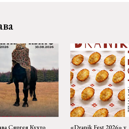
ава
ава Сяргея Кухто
«Dranik Fest 2026» у