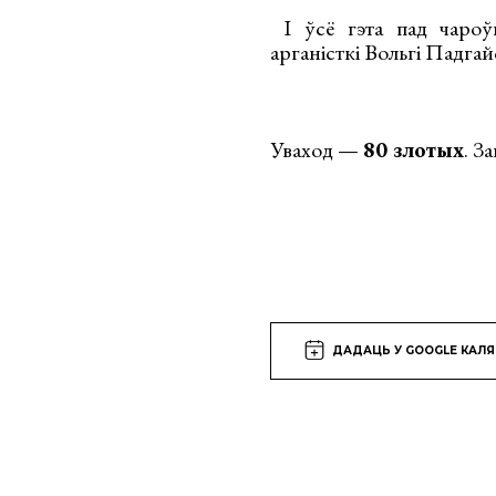
І ўсё гэта пад чароўн
арганісткі Вольгі Падга
Уваход —
80 злотых
. З
ДАДАЦЬ У GOOGLE КАЛ