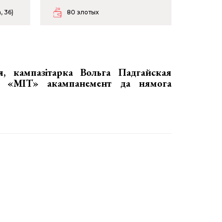
, 36)
80 злотых
ня,
кампазітарка Вольга Падгайская
ы «MIT» акампанемент да нямога