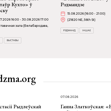
таўр Кухто» ў
Рэдмандзе
бску
15.08.2026 (16:00 - 21:00)
07.2026 16:00 - 30.08.2026 17:00
(21820 NE, 56th St)
тавачная зала (Белабародава,
РЭДМАНД
ІНШАЕ
ВЫСТАВЫ
dzma.org
07.08.2026
стасіі Рыдлеўскай
Ганна Златкоўская: «