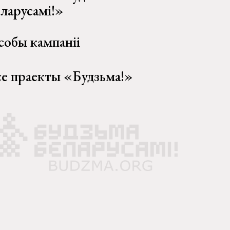
еларусамі!»
собы кампаніі
се праекты «Будзьма!»