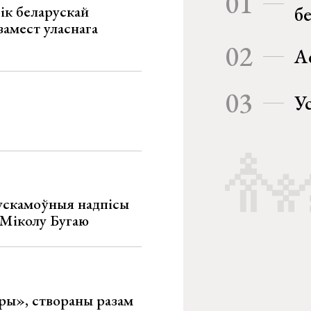
01
ік беларускай
б
замест уласнага
02
А
03
У
ускамоўныя надпісы
е Міколу Бугаю
ары», створаны разам