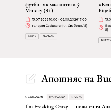
футбол як мастацтва» ў
«Кен
Мінску (3+)
Віце
15.07.2026 10:00 - 06.09.2026 17:00
15.
галерэя Савіцкага (пл. Свабоды, 15)
Выс
5)
МІНСК
ВЫСТАВЫ
ВІЦЕБСК
Апошняе
на Bu
07.08.2026
ГРАМАДСТВА
МУЗЫКА
I’m Freaking Crazy — новы сінгл Ана