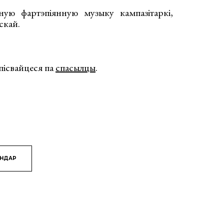
ую фартэпіянную музыку кампазітаркі,
йскай.
апісвайцеся па
спасылцы
.
ЯНДАР