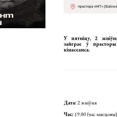
прастора «MIT» (Stalowa
У пятніцу, 2 жніў
зайграе ў прастор
кінасеанса
.
Дата:
2 жніўня
Час:
19.00 (час мясцовы)