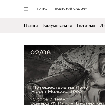
ПРА НАС
ПАДТРЫМАЙ «БУДЗЬМУ»
Навіны
Калумністыка
Гісторыя
Лі