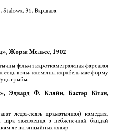
 Stalowa, 36, Варшава
ц», Жорж Мельес, 1902
ычны фільм і кароткаметражная фарсавая
а ёсць вочы, касмічны карабель мае форму
стуць грыбы.
», Эдвард Ф. Кляйн, Бастэр Кітан,
ват ледзь-ледзь драматычная) камедыя,
к ціра звязваецца з небяспечнай бандай
нікам яе патэнцыйных ахвяр.