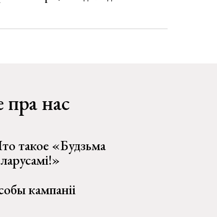
 пра нас
то такое «Будзьма
еларусамі!»
собы кампаніі