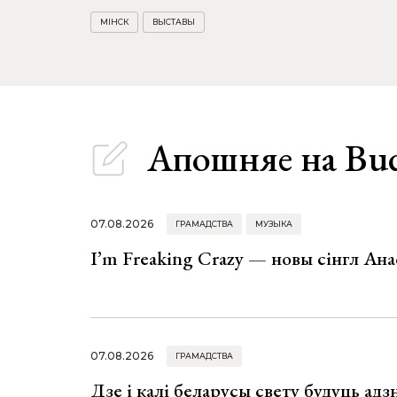
МІНСК
ВЫСТАВЫ
Апошняе
на Bu
07.08.2026
ГРАМАДСТВА
МУЗЫКА
I’m Freaking Crazy — новы сінгл Ана
07.08.2026
ГРАМАДСТВА
Дзе і калі беларусы свету будуць ад