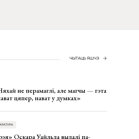
ЧЫТАЦЬ ЯШЧЭ
Няхай не перамаглі, але магчы — гэта
 нават цяпер, нават у думках»
АРАТУРА
эя» Оскара Уайльда выдалі па-