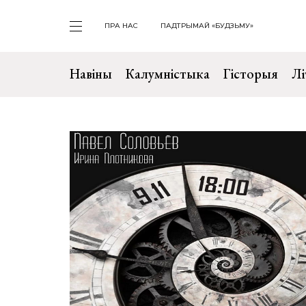
ПРА НАС
ПАДТРЫМАЙ «БУДЗЬМУ»
Навіны
Калумністыка
Гісторыя
Лі