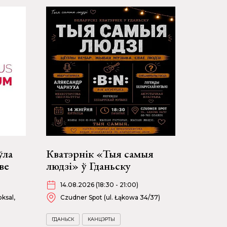
ўла
Кватэрнік «Тыя самыя
ве
людзі» ў Гданьску
14.08.2026 (18:30 - 21:00)
ksal,
Czudner Spot (ul. Łąkowa 34/37)
ГДАНЬСК
КАНЦЭРТЫ