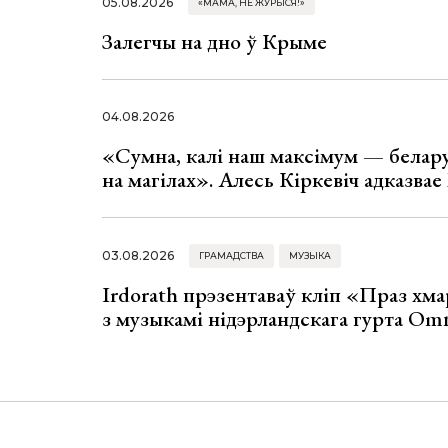
05.08.2026
«МАМА, НЕ ЖУРЫСЯ!»
Залегчы на дно ў Крыме
04.08.2026
«Сумна, калі наш максімум — белар
на магілах». Алесь Кіркевіч адказва
03.08.2026
ГРАМАДСТВА
МУЗЫКА
Irdorath прэзентаваў кліп «Праз хм
з музыкамі нідэрландскага гурта Om