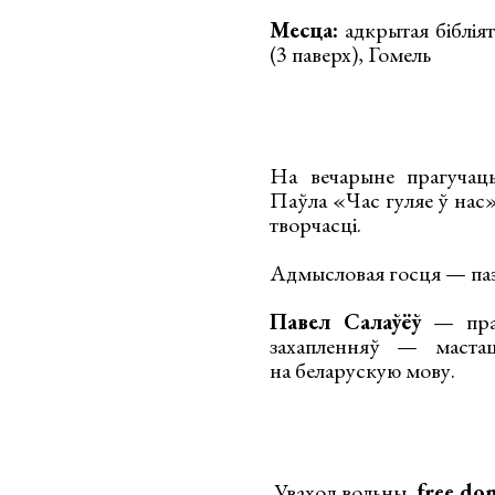
Месца:
адкрытая бібліят
(3 паверх), Гомель
На вечарыне прагучаць
Паўла «Час гуляе ў нас»
творчасці.
Адмысловая госця — па
Павел Салаўёў
— праг
захапленняў — мастац
на беларускую мову.
Уваход вольны,
free do