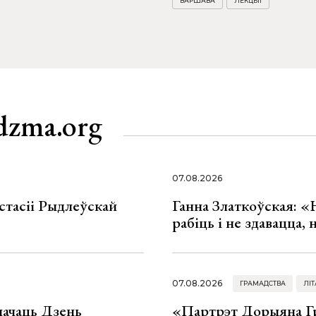
ВАРШАВА
ЛЕКЦЫІ
dzma.org
07.08.2026
стасіі Рыдлеўскай
Ганна Златкоўская: «
рабіць і не здавацца,
07.08.2026
ГРАМАДСТВА
ЛІТ
значаць Дзень
«Партрэт Дорыяна Гр