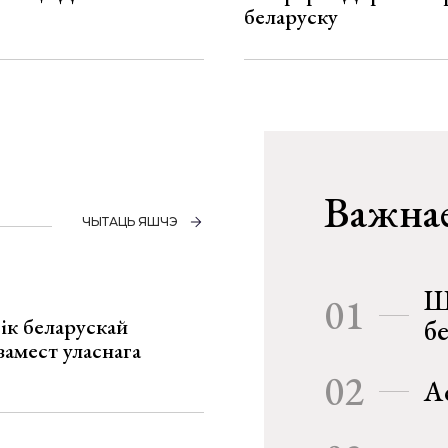
беларуску
Важнае
ЧЫТАЦЬ ЯШЧЭ
Ш
01
ік беларускай
б
замест уласнага
02
А