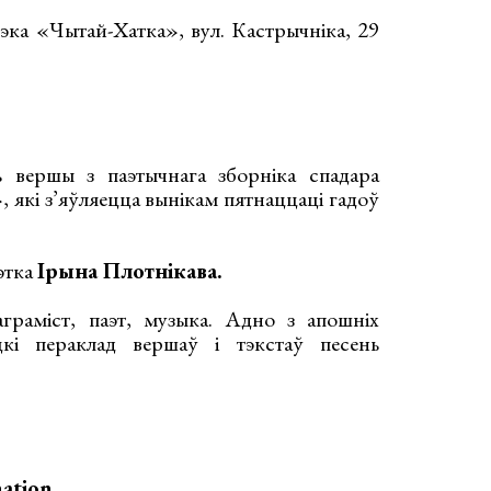
эка «Чытай-Хатка», вул. Кастрычніка, 29
 вершы з паэтычнага зборніка спадара
, які з’яўляецца вынікам пятнаццаці гадоў
этка
Ірына Плотнікава.
раміст, паэт, музыка. Адно з апошніх
кі пераклад вершаў і тэкстаў песень
nation
.