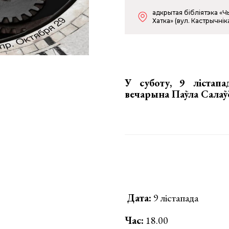
адкрытая бібліятэка «Ч
Хатка» (вул. Кастрычніка
У суботу, 9 лістап
вечарына Паўла Салаўё
Дата:
9 лістапада
Час:
18.00