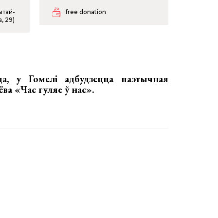
ытай-
free donation
, 29)
ада, у Гомелі адбудзецца
паэтычная
ва «Час гуляе ў нас».