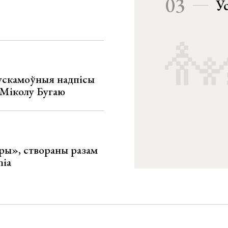
03
У
ускамоўныя надпісы
е Міколу Бугаю
ары», створаны разам
nia