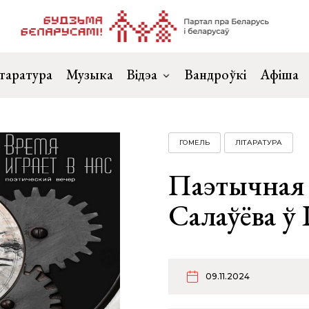
таратура
Музыка
Відэа
Вандроўкі
Афіша
ГОМЕЛЬ
ЛІТАРАТУРА
Паэтычная 
Салаўёва ў 
09.11.2024