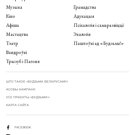
Музыка
Грамадства
Кіно
Адукацыя
Афіша
Псіхалогія і самаразвіццё
Мастацтва
Экалогія
Тэатр
Паштоўкі ад «Будзьма!»
Вандроўкі
Трызуб і Пагоня
ШТО ТАКОЕ «БУДЗЬМА БЕЛАРУСАМІ!»
АСОБЫ КАМПАНІІ
УСЕ ПРАЕКТЫ «БУДЗЬМА!»
КАРТА САЙТА
FACEBOOK