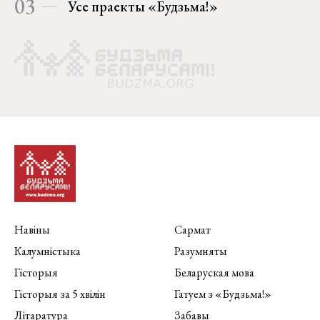
03
Усе праекты «Будзьма!»
Навіны
Сармат
Калумністыка
Разумняты
Гісторыя
Беларуская мова
Гісторыя за 5 хвілін
Гатуем з «Будзьма!»
Літаратура
Забавы