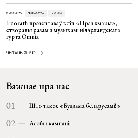
03.08.2026
ГРАМАДСТВА
МУЗЫКА
Irdorath прэзентаваў кліп «Праз хмары»,
створаны разам з музыкамі нідэрландскага
гурта Omnia
ЧЫТАЦЬ ЯШЧЭ
Важнае пра нас
01
Што такое «Будзьма беларусамі!»
02
Асобы кампаніі