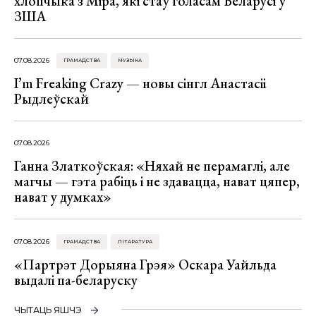
хлопчыка з Міра, які стаў голасам Беларусі ў
ЗША
07.08.2026
ГРАМАДСТВА
МУЗЫКА
I’m Freaking Crazy — новы сінгл Анастасіі
Рыдлеўскай
07.08.2026
Ганна Златкоўская: «Няхай не перамаглі, але
магчы — гэта рабіць і не здавацца, нават цяпер,
нават у думках»
07.08.2026
ГРАМАДСТВА
ЛІТАРАТУРА
«Партрэт Дорыяна Грэя» Оскара Уайльда
выдалі па-беларуску
ЧЫТАЦЬ ЯШЧЭ