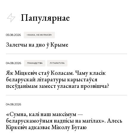
Папулярнае
05.08.2026
«МАМА, НЕ ЖУРЫСЯ!»
Залегчы на дно ў Крыме
04.08.2026
ГРАМАДСТВА
ЛІТАРАТУРА
Як Міцкевіч стаў Коласам. Чаму класік
беларускай літаратуры карыстаўся
псеўданімам замест уласнага прозвішча?
04.08.2026
«Сумна, калі наш максімум —
беларускамоўныя надпісы на магілах». Алесь
Кіркевіч адказвае Міколу Бугаю