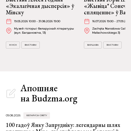
«Экалагічная дысперсія» ў
«Жывіца* Сонечн
Мінску
спляценне» ў Вар
19.05.2026 10:00 - 31.08.2026 19:00
16.07.2026 19:00 - 27.09.2026
Музей гісторыі беларускай літаратуры
Zachęta Narodowa Galeria 
(вул. Багдановіча, 13)
Małachowskiego 3)
МІНСК
ВЫСТАВЫ
ВАРШАВА
ВЫСТАВЫ
Апошняе
на Budzma.org
09.08.2026
БЕЛАРУСЫ СВЕТУ
100 гадоў Янку Запрудніку: легендарны шлях