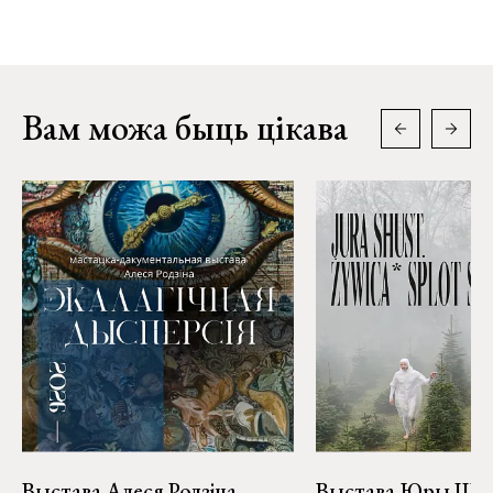
Вам можа быць цікава
Выстава Алеся Родзіна
Выстава Юры Шу