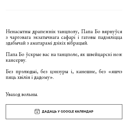
Ненасытны драпежнік танцполу, Папа Бо вярнуўся
з чарговага экзатычнага сафарі і гатовы падзяліцца
здабычай з аматарамі дзікіх вібрацый.
Папа Бо ўскрые вас на танцполе, як швейцарскі нож
кансерву.
Без прэлюдыі, без цэнзуры і, канешне, без «яшчэ
пяць хвілін і дадому».
Уваход вольны.
ДАДАЦЬ У GOOGLE КАЛЯНДАР