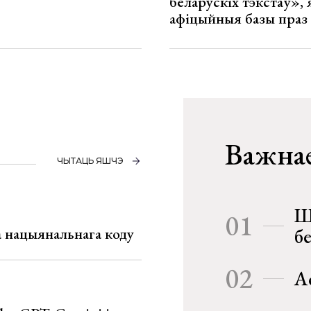
беларускіх тэкстаў», я
афіцыйныя базы праз
Важнае
ЧЫТАЦЬ ЯШЧЭ
Ш
01
га нацыянальнага коду
б
02
А