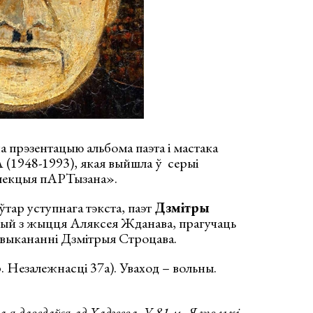
 прэзентацыю альбома паэта і мастака
8-1993), якая выйшла ў серыі
алекцыя пАРТызана».
тар уступнага тэкста, паэт
Дзмітры
рый з жыцця Аляксея Жданава, прагучаць
 выкананні Дзмітрыя Строцава.
. Незалежнасці 37а). Уваход – вольны.
 даведаўся ад Хадзеева. У 81-м. Я толькі