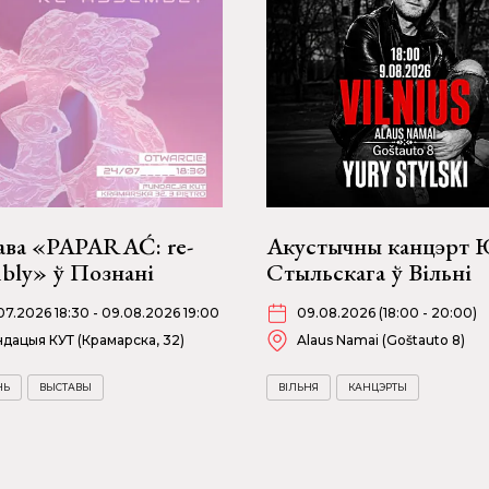
ава «PAPARAĆ: re-
Акустычны канцэрт
bly» ў Познані
Стыльскага ў Вільні
07.2026 18:30 - 09.08.2026 19:00
09.08.2026 (18:00 - 20:00)
дацыя КУТ (Крамарска, 32)
Alaus Namai (Goštauto 8)
НЬ
ВЫСТАВЫ
ВІЛЬНЯ
КАНЦЭРТЫ