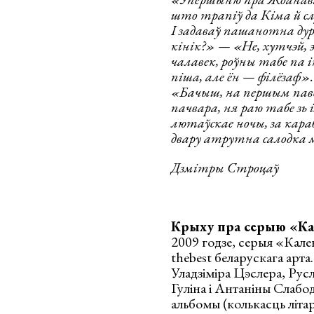
што трапіў да Кіма й с
І задаваў пашанотна ду
кінік?» — «Не, хутчэй, э
чалавек, роўны табе па
піша, але ён — філёзаф»
«Бачыш, на першым павер
пачвара, ня раю табе зь
лютаўскае ночы, за кар
двару атрутна салодка 
Дзмітры Строцаў
Крыху пра серыю «К
2009 годзе, серыя «Кал
thebest беларускага ар
Уладзіміра Цэслера, Русл
Гуліна і Антаніны Слабо
альбомы (колькасць літар