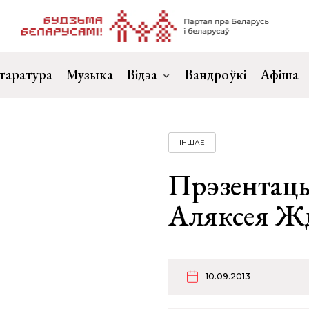
таратура
Музыка
Відэа
Вандроўкі
Афіша
ІНШАЕ
Прэзентацы
Аляксея Ж
10.09.2013