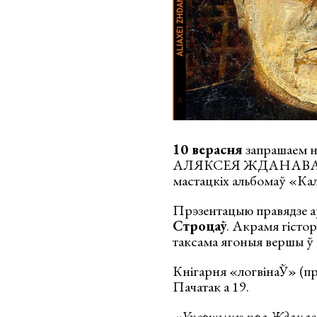
10 верасня
запрашаем на
АЛЯКСЕЯ ЖДАНАВА (194
мастацкіх альбомаў «К
Прэзентацыю правядзе аў
Строцаў
. Акрамя гісто
таксама ягоныя вершы ў
Кнігарня «логвінаЎ» (пр
Пачатак а 19.
«Упершыню пра Жданава я