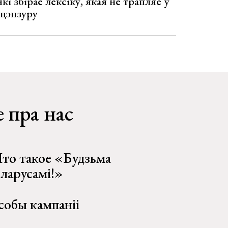
кі збірае лексіку, якая не трапляе ў
 цэнзуру
 пра нас
то такое «Будзьма
еларусамі!»
собы кампаніі