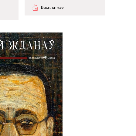
.
Бясплатнае