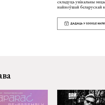
складуць унікальны энцы
найноўшай беларускай к
ДАДАЦЬ У GOOGLE КАЛ
ава