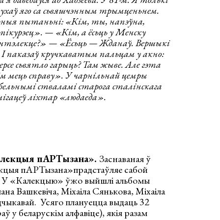
лухаў яго са сьвяшчэнным трымценьнем.
рныя пытаньні: «Кім, ты, напэўна,
пікурэец». — «Кім, а ёсьць у Менску
 інтэлекце?» — «Ёсьць — Жданаў. Вершыкі
. І паказаў кручкаватым пальцам у акно:
се сьвятло гарыць? Там жыве. Але гэта
 ім мець справу». У чарнільнай цемры
абельнымі стваламі старога сталінскага
мігацеў ліхтар «людаеда».
алекцыя пАРТызана».
Заснаваная ў
екцыя пАРТызана»прадстаўляе сабой
та. У «Калекцыю» ўжо выйшлі альбомы
ана Вашкевіча, Міхаіла Сянькова, Міхаіла
дчыкавай. Усяго плануецца выдаць 32
аў у беларускім алфавіце), якія разам