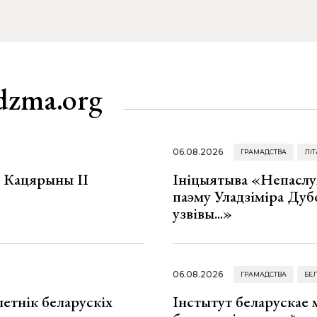
dzma.org
06.08.2026
ГРАМАДСТВА
ЛІТ
а Кацярыны ІІ
Ініцыятыва «Непаслу
паэму Уладзіміра Дуб
узвівы...»
06.08.2026
ГРАМАДСТВА
БЕ
летнік беларускіх
Інстытут беларускае