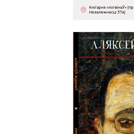
Кнігарня «логвінаЎ» (пр
Незалежнасці 37а)