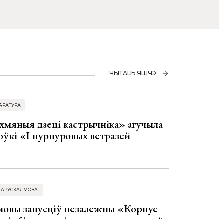
ЧЫТАЦЬ ЯШЧЭ
АРАТУРА
хмяныя дзеці кастрычніка» агучыла
оўкі «І пурпуровых ветразей
ЛАРУСКАЯ МОВА
 мовы запусціў незалежны «Корпус