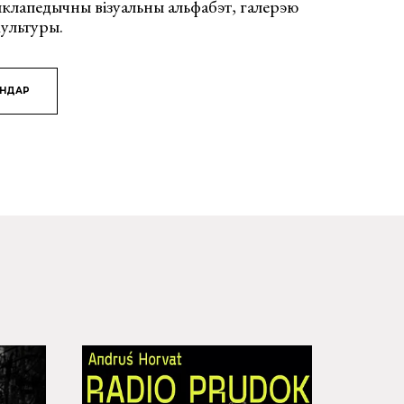
клапедычны візуальны альфабэт, галерэю
ультуры.
ЯНДАР