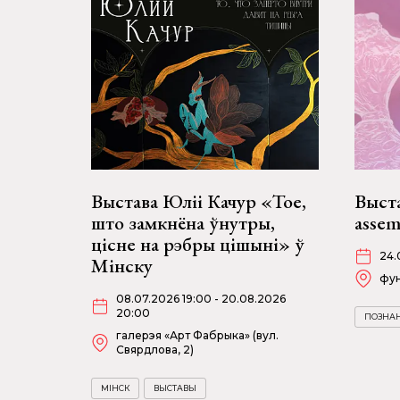
Выстава Юліі Качур «Тое,
Выст
што замкнёна ўнутры,
assem
цісне на рэбры цішыні» ў
24.
Мінску
фун
08.07.2026 19:00 - 20.08.2026
20:00
ПОЗНА
галерэя «Арт Фабрыка» (вул.
Свярдлова, 2)
МІНСК
ВЫСТАВЫ