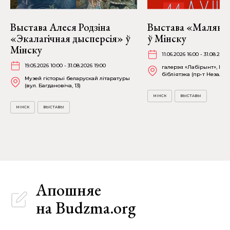
Выстава Алеся Родзіна
Выстава «Малява
«Экалагічная дысперсія» ў
ў Мінску
Мінску
11.06.2026 16:00 - 31.08.2026
19.05.2026 10:00 - 31.08.2026 19:00
галерэя «Лабірынт», На
бібліятэка (пр-т Незалежн
Музей гісторыі беларускай літаратуры
(вул. Багдановіча, 13)
МІНСК
ВЫСТАВЫ
МІНСК
ВЫСТАВЫ
Апошняе
на Budzma.org