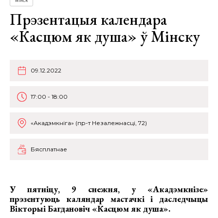
МІНСК
Прэзентацыя календара
«Касцюм як душа» ў Мінску
09.12.2022
17:00 - 18:00
«Акадэмкніга» (пр-т Незалежнасці, 72)
Бясплатнае
У пятніцу, 9 снежня, у «Акадэмкнізе»
прэзентуюць
каляндар мастачкі і даследчыцы
Вікторыі Багдановіч «Касцюм як душа»
.