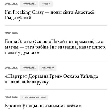
07.08.2026
ГРАМАДСТВА
МУЗЫКА
I’m Freaking Crazy — новы сінгл Анастасіі
Рыдлеўскай
07.08.2026
Ганна Златкоўская: «Няхай не перамаглі, але
магчы — гэта рабіць і не здавацца, нават цяпер,
нават у думках»
07.08.2026
ГРАМАДСТВА
ЛІТАРАТУРА
«Партрэт Дорыяна Грэя» Оскара Уайльда
выдалі па-беларуску
07.08.2026
«ПРЫДАРОЖНЫ ПЫЛ»
Кропка ў нацыянальным мазахізме