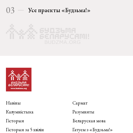
03
Усе праекты «Будзьма!»
Навіны
Сармат
Калумністыка
Разумняты
Гісторыя
Беларуская мова
Гісторыя за 5 хвілін
Гатуем з «Будзьма!»