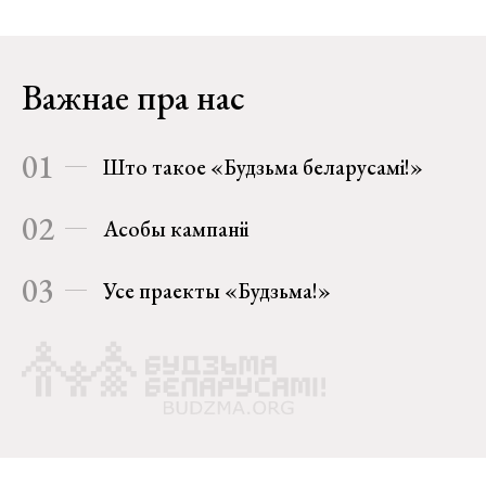
Важнае пра нас
01
Што такое «Будзьма беларусамі!»
02
Асобы кампаніі
03
Усе праекты «Будзьма!»