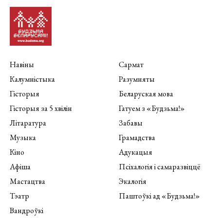
Навіны
Сармат
Калумністыка
Разумняты
Гісторыя
Беларуская мова
Гісторыя за 5 хвілін
Гатуем з «Будзьма!»
Літаратура
Забавы
Музыка
Грамадства
Кіно
Адукацыя
Афіша
Псіхалогія і самаразвіццё
Мастацтва
Экалогія
Тэатр
Паштоўкі ад «Будзьма!»
Вандроўкі