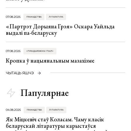
07.08.2026
ГРАМАДСТВА
ЛІТАРАТУРА
«Партрэт Дорыяна Грэя» Оскара Уайльда
выдалі па-беларуску
07.08.2026
«ПРЫДАРОЖНЫ ПЫЛ»
Кропка ў нацыянальным мазахізме
ЧЫТАЦЬ ЯШЧЭ
Папулярнае
04.08.2026
ГРАМАДСТВА
ЛІТАРАТУРА
Як Міцкевіч стаў Коласам. Чаму класік
беларускай літаратуры карыстаўся