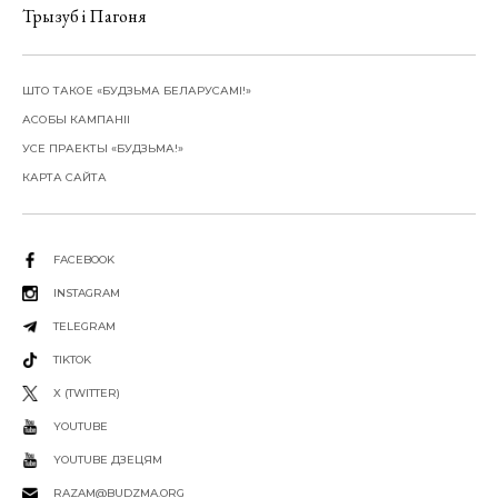
Трызуб і Пагоня
ШТО ТАКОЕ «БУДЗЬМА БЕЛАРУСАМІ!»
АСОБЫ КАМПАНІІ
УСЕ ПРАЕКТЫ «БУДЗЬМА!»
КАРТА САЙТА
FACEBOOK
INSTAGRAM
TELEGRAM
TIKTOK
X (TWITTER)
YOUTUBE
YOUTUBE ДЗЕЦЯМ
RAZAM@BUDZMA.ORG