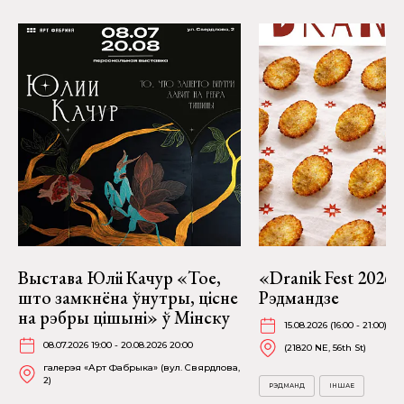
Выстава Юліі Качур «Тое,
«Dranik Fest 2026»
што замкнёна ўнутры, цісне
Рэдмандзе
на рэбры цішыні» ў Мінску
15.08.2026 (16:00 - 21:00)
08.07.2026 19:00 - 20.08.2026 20:00
(21820 NE, 56th St)
галерэя «Арт Фабрыка» (вул. Свярдлова,
2)
РЭДМАНД
ІНШАЕ