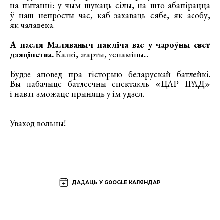
на пытанні: у чым шукаць сілы, на што абапірацца
ў наш непросты час, каб захаваць сябе, як асобу,
як чалавека.
А пасля Маляваныч пакліча вас у чароўны свет
дзяцінства.
Казкі, жарты, успаміны...
Будзе аповед пра гісторыю беларускай батлейкі.
Вы пабачыце батлеечны спектакль «ЦАР ІРАД»
і нават зможаце прыняць у ім удзел.
Уваход вольны!
ДАДАЦЬ У GOOGLE КАЛЯНДАР