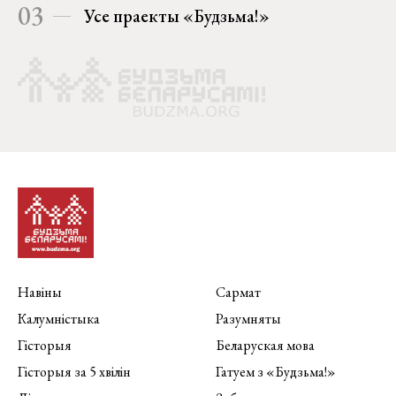
03
Усе праекты «Будзьма!»
Навіны
Сармат
Калумністыка
Разумняты
Гісторыя
Беларуская мова
Гісторыя за 5 хвілін
Гатуем з «Будзьма!»