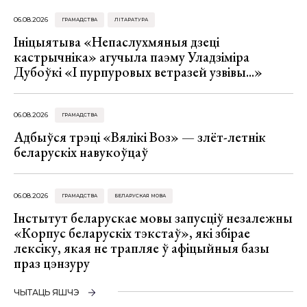
06.08.2026
ГРАМАДСТВА
ЛІТАРАТУРА
Ініцыятыва «Непаслухмяныя дзеці
кастрычніка» агучыла паэму Уладзіміра
Дубоўкі «І пурпуровых ветразей узвівы...»
06.08.2026
ГРАМАДСТВА
Адбыўся трэці «Вялікі Воз» — злёт-летнік
беларускіх навукоўцаў
06.08.2026
ГРАМАДСТВА
БЕЛАРУСКАЯ МОВА
Інстытут беларускае мовы запусціў незалежны
«Корпус беларускіх тэкстаў», які збірае
лексіку, якая не трапляе ў афіцыйныя базы
праз цэнзуру
ЧЫТАЦЬ ЯШЧЭ