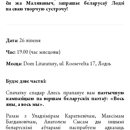
ён жа Маляваныч, запрашае беларусаў Лодзі
на сваю творчую сустрэчу!
Дата:
26 ліпеня
Час:
19.00 (час мясцовы)
Месца:
Dom Litaratury, ul. Roosevelta 17, Лодзь
Будзе дзве часткі:
Спачатку спадар Алесь прапануе вам
паэтычную
кампазіцыю па вершам беларускіх паэтаў: «Вось
яны, а вось мы».
Разам з Уладзімірам Караткевічам, Максімам
Багдановічам, Анатолем Сысам ды іншымі
беларускімі аўтарамі паспрабуем адказаць