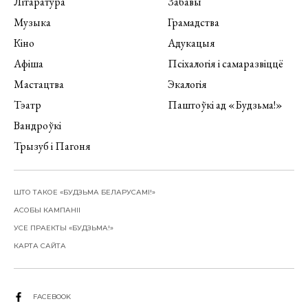
Літаратура
Забавы
Музыка
Грамадства
Кіно
Адукацыя
Афіша
Псіхалогія і самаразвіццё
Мастацтва
Экалогія
Тэатр
Паштоўкі ад «Будзьма!»
Вандроўкі
Трызуб і Пагоня
ШТО ТАКОЕ «БУДЗЬМА БЕЛАРУСАМІ!»
АСОБЫ КАМПАНІІ
УСЕ ПРАЕКТЫ «БУДЗЬМА!»
КАРТА САЙТА
FACEBOOK