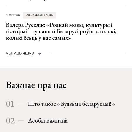
31.07.2026
«ПРЫДАРОЖНЫ ПЫЛ»
Валера Руселік: «Роднай мовы, культуры і
гісторыі — у нашай Беларусі роўна столькі,
колькі ёсьць у нас самых»
ЧЫТАЦЬ ЯШЧЭ
Важнае пра нас
01
Што такое «Будзьма беларусамі!»
02
Асобы кампаніі