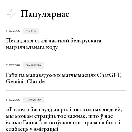
Папулярнае
31.07.2026
МУЗЫКА
Песні, якія сталі часткай беларускага
нацыянальнага коду
31.07.2026
ГРАМАДСТВА
Гайд па малавядомых магчымасцях ChatGPT,
Gemini і Claude
31.07.2026
ГРАМАДСТВА
«Граючы бязглуздыя ролі нязломных людзей,
мы можам страціць тое важнае, што ў нас
ёсць»: Ганна Златкоўская пра права на боль і
слабасць у эміграцыі