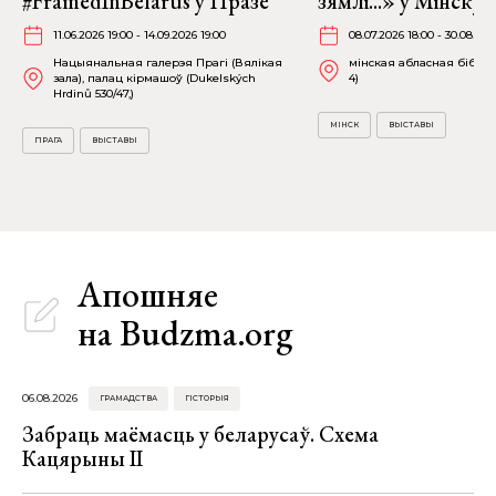
#FramedInBelarus у Празе
зямлі...» у Мінску
11.06.2026 19:00 - 14.09.2026 19:00
08.07.2026 18:00 - 30.08.202
Нацыянальная галерэя Прагі (Вялікая
мінская абласная бібліят
зала), палац кірмашоў (Dukelských
4)
Hrdinů 530/47,)
МІНСК
ВЫСТАВЫ
ПРАГА
ВЫСТАВЫ
Апошняе
на Budzma.org
06.08.2026
ГРАМАДСТВА
ГІСТОРЫЯ
Забраць маёмасць у беларусаў. Схема
Кацярыны ІІ