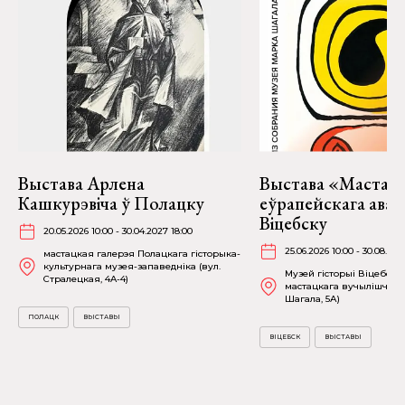
Выстава Арлена
Выстава «Мастакі
Кашкурэвіча ў Полацку
еўрапейскага аван
Віцебску
20.05.2026 10:00 - 30.04.2027 18:00
25.06.2026 10:00 - 30.08.202
мастацкая галерэя Полацкага гісторыка-
культурнага музея-запаведніка (вул.
Музей гісторыі Віцебска
Стралецкая, 4A-4)
мастацкага вучылішча (в
Шагала, 5А)
ПОЛАЦК
ВЫСТАВЫ
ВІЦЕБСК
ВЫСТАВЫ