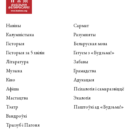
Навіны
Сармат
Калумністыка
Разумняты
Гісторыя
Беларуская мова
Гісторыя за 5 хвілін
Гатуем з «Будзьма!»
Літаратура
Забавы
Музыка
Грамадства
Кіно
Адукацыя
Афіша
Псіхалогія і самаразвіццё
Мастацтва
Экалогія
Тэатр
Паштоўкі ад «Будзьма!»
Вандроўкі
Трызуб і Пагоня