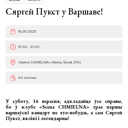
ВАРШАВА
КАНЦЭРТЫ
Сяргей Пукст у Варшаве!
16.09.2023
19:00 - 21:00
«Scena CHMIELNA» (Nowy Świat 27A)
40 злотых
У суботу, 16 верасня, адкладайце ўсе справы,
бо ў клубе «Scena CHMIELNA» грае першы
варшаўскі канцэрт не хто-небудзь, а сам Сяргей
Пукст, вялікі і легендарны!