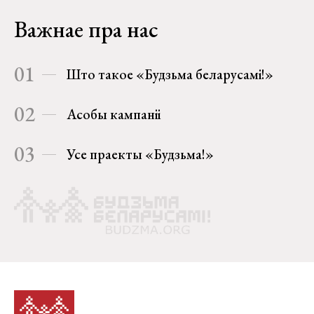
Важнае пра нас
01
Што такое «Будзьма беларусамі!»
02
Асобы кампаніі
03
Усе праекты «Будзьма!»