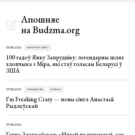
Апошняе
на Budzma.org
09.08.2026
БЕЛАРУСЫ СВЕТУ
100 гадоў Янку Запрудніку: легендарны шлях
хлопчыка з Міра, які стаў голасам Беларусі ў
ЗША
07.08.2026
ГРАМАДСТВА
МУЗЫКА
I’m Freaking Crazy — новы сінгл Анастасіі
Рыдлеўскай
07.08.2026
Ганна Златкоўская: «Няхай не перамаглі, але