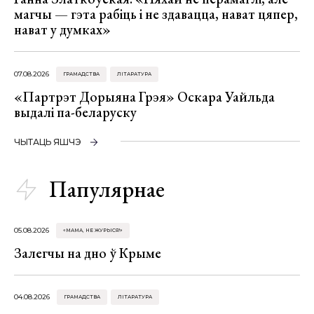
магчы — гэта рабіць і не здавацца, нават цяпер,
нават у думках»
07.08.2026
ГРАМАДСТВА
ЛІТАРАТУРА
«Партрэт Дорыяна Грэя» Оскара Уайльда
выдалі па-беларуску
ЧЫТАЦЬ ЯШЧЭ
Папулярнае
05.08.2026
«МАМА, НЕ ЖУРЫСЯ!»
Залегчы на дно ў Крыме
04.08.2026
ГРАМАДСТВА
ЛІТАРАТУРА