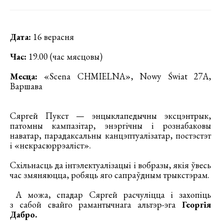
Дата:
16 верасня
Час:
19.00 (час мясцовы)
Месца:
«Scena CHMIELNA», Nowy Świat 27A,
Варшава
Сяргей Пукст — энцыклапедычны эксцэнтрык,
патомны кампазітар, энэргічны і рознабаковы
наватар, парадаксальны канцэптуалізатар, постэстэт
і «некрасюррэаліст».
Схільнасць да інтэлектуалізацыі і вобразы, якія ўвесь
час змяняюцца, робяць яго сапраўдным трыкстэрам.
А можа, спадар Сяргей расчуліцца і захопіць
з сабой свайго рамантычнага альтэр-эга
Георгія
Дабро.