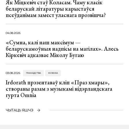
Як Міцкевіч стаў Коласам. Чаму класік
беларускай літаратуры карыстаўся
псеўданімам замест уласнага прозвішча?
04.08.2026
«Сумна, калі наш максімум —
беларускамоўныя надпісы на магілах». Алесь
Кіркевіч адказвае Міколу Бугаю
03.08.2026
ГРАМАДСТВА
МУЗЫКА
Irdorath прэзентаваў кліп «Праз хмары»,
створаны разам з музыкамі нідэрландскага
гурта Omnia
ЧЫТАЦЬ ЯШЧЭ